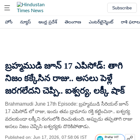
Subscribe
హోం
న్యూస్
ఆంధ్ర ప్రదేశ్
తెలంగాణ
ఎంటర్‌టైన్మెంట్
రాశి ఫలాల
బ్రహ్మముడి జూన్ 17 ఎపిసోడ్: తాగి
నిజం కక్కేసిన రాజు.. అసలు పెళ్లే
జరగలేదని చెప్పి.. ఐశ్వర్య, లక్కీ షాక్
Brahmamudi June 17th Episode: బ్రహ్మముడి సీరియల్ జూన్
17 ఎపిసోడ్ లో రాజు, ఇందు తమ డ్రామాను రక్తి కట్టించినా.. ఐశ్వర్య
వదలకుండా లక్కీని రంగంలోకి దించుతుంది. అప్పుడు తప్పతాగి రాజు
అసలు నిజం చెప్పేసి ఐశ్వర్యకు దొరికిపోతాడు.
Published on: Jun 17, 2026, 07:58:06 IST
Prefer HT