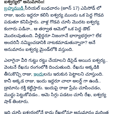
ఐశ్వర్యలో అనుమానం!
బ్రహ్మముడి
సీరియల్ బుధవారం (జూన్ 17) ఎపిసోడ్ లో
రాజు, ఇందు ఇద్దరూ కలిసి ఐశ్వర్య ముందు ఒక పెద్ద గొడవ
పడుతూ కనిపిస్తారు. వాళ్ల గొడవ చూసి మొదట ఐశ్వర్య
కంగారు పడినా.. ఆ తర్వాత ఆమెలో ఒక పెద్ద డౌట్
మొదలవుతుంది. వీళ్లిద్దరూ నిజంగానే భార్యాభర్తలా? లేక
అందరినీ నమ్మించడానికి నాటకమాడుతున్నారా? అనే
అనుమానం ఐశ్వర్య మైండ్‌లోకి వస్తుంది.
ఎలాగైనా వీరి గుట్టు రట్టు చేయాలని డిసైడ్ అయిన ఐశ్వర్య..
వెంటనే రేఖను రంగంలోకి దించుతుంది. రేఖను అక్కడికి
తీసుకొచ్చి రాజు,
ఇందు
లను ఇరుకున పెట్టాలని చూస్తుంది.
కానీ అక్కడ రాజు, ఇందు ఇద్దరూ చాలా అలర్ట్ గా ఉండి..
డ్రామాను రక్తి కట్టిస్తారు. ఇందుపై రాజు ప్రేమ చూపించడం,
ముద్దు పెట్టుకోవడం.. ఆమె సిగ్గు పడటం చూసి రేఖ, ఐశ్వర్య
షాక్ తింటారు.
ఇది చూసి ఐశ్వర్యలోనే కాదు రేఖలోనూ అనుమానం మరింత