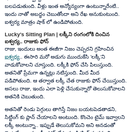
బలపడుతుంది. వీళ్లు ఇంత అన్యోన్యంగా ఉంటున్నారేంటి..
ఇందు నాతో అబద్ధం చెబుతోందా అని రేఖ అనుకుంటుంది.
ఐశ్వర్య మాత్రం షాక్ లో ఉండిపోతుంది.
Lucky's Sitting Plan | లక్కీని రంగంలోకి దించిన
ఐశ్వర్య.. రాజుకు ఫోన్
రాజు, ఇందులు అంత ఈజీగా నిజం చెప్పరని గ్రహించిన
ఐశ్వర్య
.. ఈసారి మరో అడుగు ముందుకేసి 'లక్కీ'ని
వాడుకోవాలని చూస్తుంది. లక్కీకి ఫోన్ చేసి పిలుస్తుంది.
అతనితో ప్రేమగా ఉన్నట్లు నటిస్తుంది. మీద మీద
పడిపోతుంది. ఆ తర్వాత లక్కీ చేత రాజుకు ఫోన్ చేయిస్తుంది.
అసలు రాజు, ఇందు ఎలా పెళ్లి చేసుకున్నారో తెలుసుకోవాలని
అతనికి చెబుతుంది.
అతనితో రెండు పెగ్గులు తాగిస్తే నిజం బయటపెడతాడని,
సిట్టింగ్ కు ప్లాన్ చేయాలని అంటుంది. కొంచెం టైమ్ ఇవ్వాలని
లక్కీ అంటున్నా.. ఇప్పుడే తెలుసుకోమని అని అనడంతో