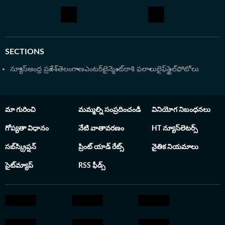
పొందారు. సాంకేతిక పరిజ్ఞానంతో పాటు జర్నలిజంపై ఉన్న
మక్కువతో జర్నలిజంలో డిప్లొమా పూర్తి చేసి, వృత్తిపరమైన
నైపుణ్యాలను మెరుగుపరుచుకున్నారు. క్రీడా రంగంలో వస్తున్న
మార్పులను, సినిమా ఇండస్ట్రీ అప్‌డేట్స్‌ను లోతుగా విశ్లేషించి
SECTIONS
పాఠకులకు అర్థమయ్యే రీతిలో అందించడం హరి ప్రసాద్ శైలి.
న్యూస్
ఆంధ్ర ప్రదేశ్
తెలంగాణ
ఎంటర్‌టైన్మెంట్
రాశి ఫలాలు
లైఫ్‌స్టైల్
ఫోటోలు
మా గురించి
మమ్మల్ని సంప్రదించండి
వినియోగ నిబంధనలు
గోప్యతా విధానం
నేటి వాతావరణం
HT న్యూస్‌లెటర్స్
సబ్‌స్క్రిప్షన్
ప్రింట్ యాడ్ రేట్స్
నైతిక నియమాలు
సైట్‌మ్యాప్
RSS ఫీడ్స్