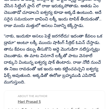
వేసిన సిట్టింగ్ ప్లాన్ లో రాజు ఇరుక్కుపోతాడు. అతడు ఏం
చెబుతాడో చూడాలని ఐశ్వర్య కూడా అక్కడే ఉంటుంది. అదే
సరైన సమయంగా భావించి లక్కీ ఇందు టాపిక్ తీయడంతో..
రాజు మందు మత్తులో అసలు నిజాన్ని కక్కేస్తాడు.
"నాకు, ఇందుకూ అసలు పెళ్లే జరగలేదు! ఇదంతా కేవలం ఒక
డ్రామా" అంటూ లక్కీ ముందు షాకింగ్ సీక్రెట్ ఓపెన్ చేస్తాడు.
తాను కేవలం డబ్బు తీసుకొని అద్దె మొగుడిగా నటిస్తున్నట్లు
చెబుతాడు. ఈ మాట వినగానే లక్కీతో పాటు వెనకాలే
దాక్కుని వింటున్న ఐశ్వర్య షాక్ తింటారు. రాజు నోటి నుంచే
ఈ నిజం రావడంతో ఇక ఇందు ఆట కట్టించవచ్చని ఐశ్వర్య
ఫిక్స్ అవుతుంది. అక్కడితో ఈరోజు బ్రహ్మముడి ఎపిసోడ్
ముగుస్తుంది.
ABOUT THE AUTHOR
Hari Prasad S