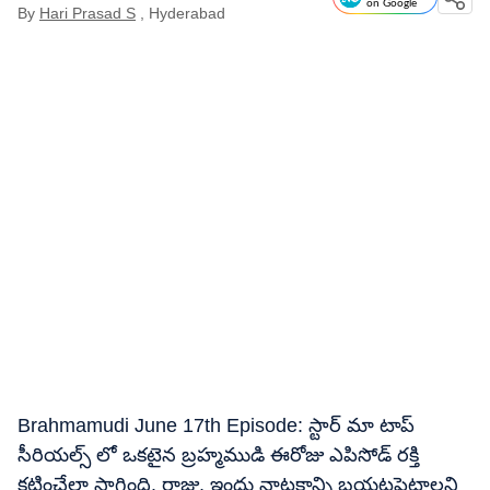
on Google
By
Hari Prasad S
, Hyderabad
Brahmamudi June 17th Episode: స్టార్ మా టాప్
సీరియల్స్ లో ఒకటైన బ్రహ్మముడి ఈరోజు ఎపిసోడ్ రక్తి
కట్టించేలా సాగింది. రాజు, ఇందు నాటకాన్ని బయటపెట్టాలని