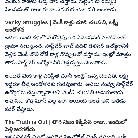
వెంటనే రాజుకు లక్కీ ఫోన్ చేస్తాడు. సిట్టింగ్ కు రమ్మని
పిలవడంతో రాజు కూడా ఎగురుకుంటూ సరే అంటాడు.
Venky Struggles | వెంకీ కాళ్లు చూసి చలపతి, లక్ష్మీ
ఆందోళన
ఇదిలా ఉంటే కథలో మరోవైపు ఒక ఎమోషనల్ సెంటిమెంట్
డ్రామా నడుస్తుంది. సాఫ్ట్‌వేర్ జాబ్ వదిలి డెలివరీ ఉద్యోగానికి
వెళ్లిన వెంకీ తొలి రోజే కాళ్ల నొప్పులతో వస్తాడు. ఇంట్లో మాత్రం
తాను సాఫ్ట్‌వేర్ ఉద్యోగానికే వెళ్తున్నట్లు చెబుతాడు.
అయితే వెంకీ కాళ్ల పరిస్థితి చూసి ఇంట్లో ఉన్న చలపతి, లక్ష్మీ
ఇద్దరూ తీవ్ర ఆందోళనకు గురవుతారు. అసలు నువ్వు సాఫ్ట్‌వేర్
ఉద్యోగమే చేస్తున్నావా అని వెంకీని చలపతి అడుగుతాడు.
అవును.. కొత్త షూస్ వల్ల ఇలా అయింది అంతే అని అతడు
కవర్ చేస్తాడు.
The Truth is Out | తాగి నిజం కక్కేసిన రాజు.. ఇందులో
పెళ్లి జరగలేదు
ఇక ఎపిసోడ్ చివర్లో అసలైన హై-వోల్టేజ్ ట్విస్ట్ వస్తుంది. లక్కీ