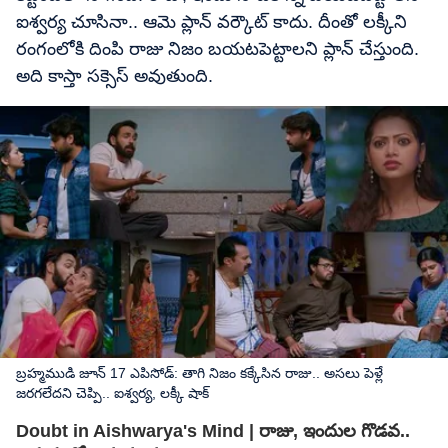
ఐశ్వర్య చూసినా.. ఆమె ప్లాన్ వర్కౌట్ కాదు. దీంతో లక్కీని
రంగంలోకి దింపి రాజు నిజం బయటపెట్టాలని ప్లాన్ చేస్తుంది.
అది కాస్తా సక్సెస్ అవుతుంది.
బ్రహ్మముడి జూన్ 17 ఎపిసోడ్: తాగి నిజం కక్కేసిన రాజు.. అసలు పెళ్లే
జరగలేదని చెప్పి.. ఐశ్వర్య, లక్కీ షాక్
Doubt in Aishwarya's Mind | రాజు, ఇందుల గొడవ..