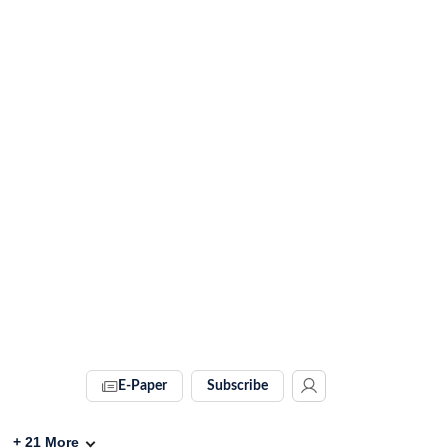
E-Paper
Subscribe
+
21
More