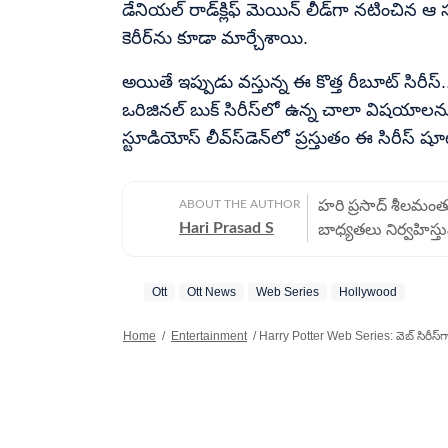
డేనియల్ రాడ్‌క్లిఫ్ మెయిన్ లీడ్‌గా నటించిన ఆ సక
కెరీర్‌ను కూడా మార్చేశాయి.
అయితే ఇప్పుడు వస్తున్న ఈ కొత్త రీబూట్ సిరీస
ఒరిజినల్ బుక్ సిరీస్‌లో ఉన్న చాలా విషయాలను క
స్టూడియోస్ లీవ్‌స్‌డెన్‌లో ప్రస్తుతం ఈ సిరీస్ 
ABOUT THE AUTHOR
హరి ప్రసాద్ శీలమంతుల
Hari Prasad S
బాధ్యతలు నిర్వహిస్త
ఆయన, డిజిటల్ మీడియా
విశ్లేషణలు, సినిమా వా
Ott
Ott News
Web Series
Hollywood
అద్భుతమైన పనితీరుకు గ
Journo of the Qua
Home
/
Entertainment
/
Harry Potter Web Series: వెబ్ సిరీస్‌గా వ
చూపిస్తున్న నిబద్ధతకు,
తన కెరీర్‌లో ప్రింట్
పనిచేశారు. హిందుస్థ
దినపత్రికలు, టీవీ ఛా
నిర్వహించారు. నవంబర