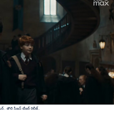
్.. తొలి సీజన్ టీజర్ రిలీజ్..