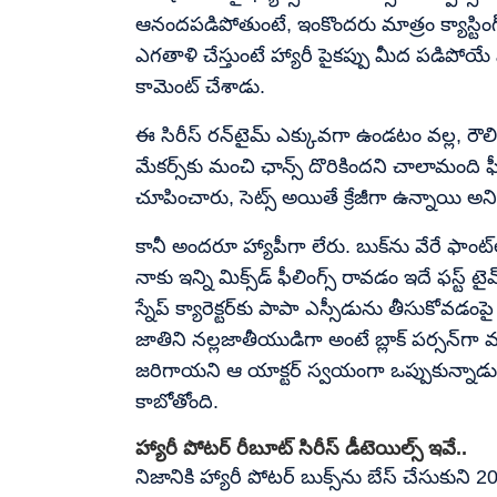
ఆనందపడిపోతుంటే, ఇంకొందరు మాత్రం క్యాస్టింగ్ ఛ
ఎగతాళి చేస్తుంటే హ్యారీ పైకప్పు మీద పడిపోయే 
కామెంట్ చేశాడు.
ఈ సిరీస్ రన్‌టైమ్ ఎక్కువగా ఉండటం వల్ల, రౌల
మేకర్స్‌కు మంచి ఛాన్స్ దొరికిందని చాలామంది
చూపించారు, సెట్స్ అయితే క్రేజీగా ఉన్నాయి అన
కానీ అందరూ హ్యాపీగా లేరు. బుక్‌ను వేరే ఫాంట
నాకు ఇన్ని మిక్స్‌డ్ ఫీలింగ్స్ రావడం ఇదే ఫస్ట
స్నేప్ క్యారెక్టర్‌కు పాపా ఎస్సీడును తీసుకోవడంప
జాతిని నల్లజాతీయుడిగా అంటే బ్లాక్ పర్సన్‌గా 
జరిగాయని ఆ యాక్టర్ స్వయంగా ఒప్పుకున్నాడు. ఈ వ
కాబోతోంది.
హ్యారీ పోటర్ రీబూట్ సిరీస్ డీటెయిల్స్ ఇవే..
నిజానికి హ్యారీ పోటర్ బుక్స్‌ను బేస్ చేసుక