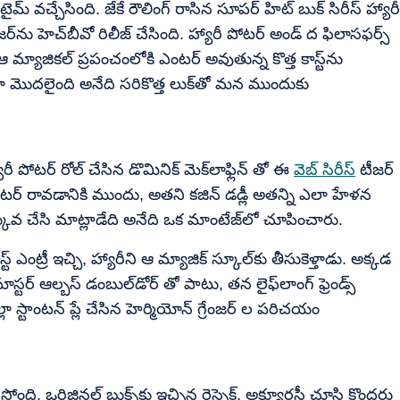
 టైమ్ వచ్చేసింది. జేకే రౌలింగ్ రాసిన సూపర్ హిట్ బుక్ సిరీస్ హ్యారీ
ర్‌ను హెచ్‌బీవో రిలీజ్ చేసింది. హ్యారీ పోటర్ అండ్ ద ఫిలాసఫర్స్
 ఆ మ్యాజికల్ ప్రపంచంలోకి ఎంటర్ అవుతున్న కొత్త కాస్ట్‌ను
 ఎలా మొదలైంది అనేది సరికొత్త లుక్‌తో మన ముందుకు
ారీ పోటర్ రోల్ చేసిన డొమినిక్ మెక్‌లాఫ్లిన్ తో ఈ
వెబ్ సిరీస్
టీజర్
లెటర్ రావడానికి ముందు, అతని కజిన్ డడ్లీ అతన్ని ఎలా హేళన
ువ చేసి మాట్లాడేది అనేది ఒక మాంటేజ్‌లో చూపించారు.
రాస్ట్ ఎంట్రీ ఇచ్చి, హ్యారీని ఆ మ్యాజిక్ స్కూల్‌కు తీసుకెళ్తాడు. అక్కడ
‌మాస్టర్ ఆల్బస్ డంబుల్‌డోర్ తో పాటు, తన లైఫ్‌లాంగ్ ఫ్రెండ్స్
ెల్లా స్టాంటన్ ప్లే చేసిన హెర్మియోన్ గ్రేంజర్ ల పరిచయం
వస్తోంది. ఒరిజినల్ బుక్స్‌కు ఇచ్చిన రెస్పెక్ట్, అక్యూరసీ చూసి కొందరు