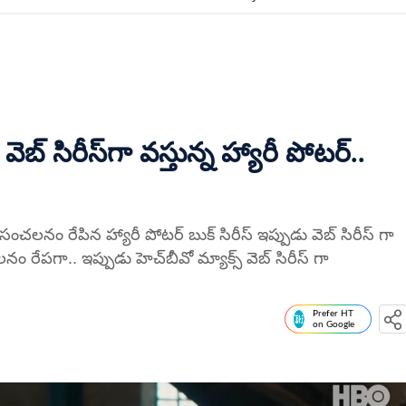
్ సిరీస్‌గా వస్తున్న హ్యారీ పోటర్..
ంచలనం రేపిన హ్యారీ పోటర్ బుక్ సిరీస్ ఇప్పుడు వెబ్ సిరీస్ గా
 రేపగా.. ఇప్పుడు హెచ్‌బీవో మ్యాక్స్ వెబ్ సిరీస్ గా
Prefer HT
on Google