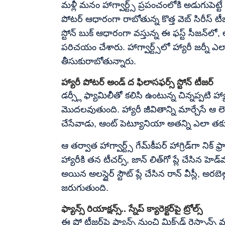
మళ్లీ మనం హాగ్వార్ట్స్‌ ప్రపంచంలోకి అడుగుపెట్టే
పోటర్ ఆధారంగా రాబోతున్న కొత్త వెబ్ సిరీస్ టీజ
స్టోన్ బుక్ ఆధారంగా వస్తున్న ఈ ఫస్ట్ సీజన్‌లో,
పరిచయం చేశారు. హాగ్వార్ట్స్‌లో హ్యారీ జర్నీ
తీసుకురాబోతున్నారు.
హ్యారీ పోటర్ అండ్ ద ఫిలాసఫర్స్ స్టోన్ టీజర్
డర్స్లీ ఫ్యామిలీతో కలిసి ఉంటున్న చిన్నప్పటి హ్య
మొదలవుతుంది. హ్యారీ జీవితాన్ని మార్చేసే ఆ 
చేసేవాడు, ఆంట్ పెట్యూనియా అతన్ని ఎలా తక్క
ఆ తర్వాత హాగ్వార్ట్స్ గేమ్‌కీపర్ హాగ్రిడ్‌గా నిక్ ఫ్
హ్యారీకి తన టీచర్స్, జాన్ లిత్‌గో ప్లే చేసిన హెడ్
అయిన అలస్దైర్ స్టౌట్ ప్లే చేసిన రాన్ వీస్లీ, అరబ
జరుగుతుంది.
ఫ్యాన్స్ రియాక్షన్స్.. స్నేప్ క్యారెక్టర్‌పై ట్రోల్స్
ఈ షో టీజర్‌పై ఫ్యాన్స్ నుంచి మిక్స్‌డ్ రెస్పాన్స్ 