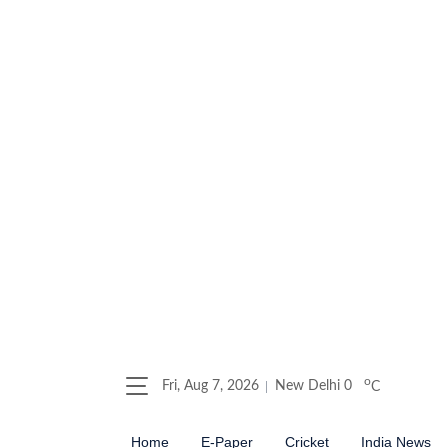
o
Fri, Aug 7, 2026
New Delhi
0
C
Home
E-Paper
Cricket
India News