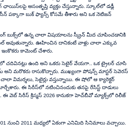
ాయిస్‌లపై అసంతృప్తి వ్యక్తం చేస్తున్నారు. స్కూల్‌లో డడ్లీ
సీన్ పక్కాగా బుక్ ఫ్యాన్స్ కోసమే తీశారు అని ఒక నెటిజన్
ింగ్ బుక్స్‌లో ఉన్న చాలా విషయాలను స్క్రీన్ మీద చూపించడానికి
 ఫీల్ అవుతున్నారు. ఊహించిన దానికంటే వాళ్లు చాలా ఎక్కువ
ి ఇంకొకరు కామెంట్ చేశారు.
్‌లో చదివినట్లు ఉంది అని ఒకరు సెటైర్ వేయగా.. ఒక ట్రైలర్ చూసి
్ టైమ్ అని మరొకరు రాసుకొచ్చారు. ముఖ్యంగా పోషన్స్ మాస్టర్ సెవెరస్
ై చాలా విమర్శలు, సెటైర్లు వస్తున్నాయి. ఈ షోలో ఆ క్యారెక్టర్
మార్చేశారు. ఈ సిరీస్‌లో నటించినందుకు తనపై రేసిస్ట్ దాడులు
ెబ్ సిరీస్ క్రిస్మస్ 2026 కానుకగా హెచ్‌బీవో మ్యాక్స్‌లో రిలీజ్
ుని 2001 నుంచి 2011 మధ్యలో ఏకంగా ఎనిమిది సినిమాలు వచ్చాయి.