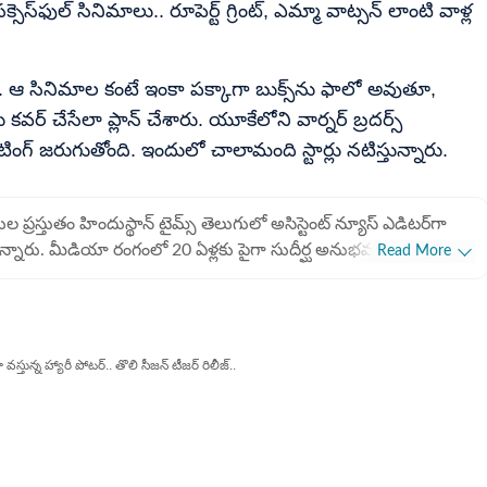
్సెస్‌ఫుల్ సినిమాలు.. రూపెర్ట్ గ్రింట్, ఎమ్మా వాట్సన్ లాంటి వాళ్ల
్.. ఆ సినిమాల కంటే ఇంకా పక్కాగా బుక్స్‌ను ఫాలో అవుతూ,
వర్ చేసేలా ప్లాన్ చేశారు. యూకేలోని వార్నర్ బ్రదర్స్
షూటింగ్ జరుగుతోంది. ఇందులో చాలామంది స్టార్లు నటిస్తున్నారు.
 ప్రస్తుతం హిందుస్థాన్ టైమ్స్ తెలుగులో అసిస్టెంట్ న్యూస్ ఎడిటర్‌గా
ున్నారు. మీడియా రంగంలో 20 ఏళ్లకు పైగా సుదీర్ఘ అనుభవం కలిగిన
Read More
లో గత 10 ఏళ్లుగా విశేష సేవలందిస్తున్నారు. ముఖ్యంగా క్రికెట్
ర్తలను అందించడంలో ఆయనకు ప్రత్యేక గుర్తింపు ఉంది. ఆయన తన
ాను ప్రస్తుత సంస్థలో ప్రతిష్టాత్మకమైన 'డిజీ జర్నో ఆఫ్ ది క్వార్టర్' (Digi
rter) అవార్డును అందుకున్నారు. ఇది డిజిటల్ జర్నలిజంలో ఆయన
స్తున్న హ్యారీ పోటర్.. తొలి సీజన్ టీజర్ రిలీజ్..
 వార్తా సేకరణలో ఆయన పాటించే ఖచ్చితత్వానికి నిదర్శనం. హరి ప్రసాద్
, ఎలక్ట్రానిక్, డిజిటల్ మీడియా వంటి మూడు ప్రధాన విభాగాల్లోనూ
ాన్ టైమ్స్‌లో చేరకముందు, ఆయన తెలుగు రాష్ట్రాల్లోని ప్రముఖ
నెళ్లయిన ఈనాడు, ఆంధ్రజ్యోతి, సాక్షి వంటి సంస్థలలో కీలక బాధ్యతలు
్ 1, 2021న హిందుస్థాన్ టైమ్స్ తెలుగు టీమ్‌లో చేరిన ఆయన.. ప్రస్తుతం