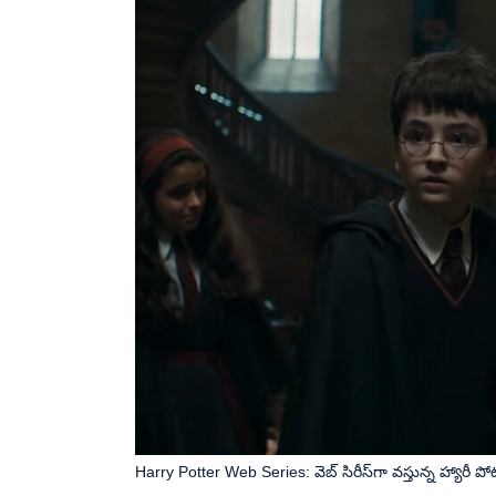
Harry Potter Web Series: వెబ్ సిరీస్‌గా వస్తున్న హ్యారీ పోటర