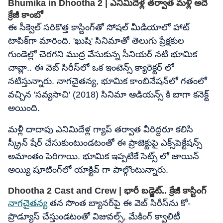
Bhumika in Dhootha 2 | ఎనిమిదేళ్ల తర్వాత మళ్లీ అదే
క్రేజీ కాంబో
ఈ సీక్వెల్ సరికొత్త కాస్టింగ్‌తో సోషల్ మీడియాలో హాట్
టాపిక్‌గా మారింది. 'ఖుషి' సినిమాతో తెలుగు ప్రేక్షకుల
గుండెల్లో చెరగని ముద్ర వేసుకున్న సీనియర్ నటి భూమిక
చావ్లా.. ఈ వెబ్ సిరీస్‌లో ఒక ఇంటెన్స్ క్యారెక్టర్ లో
నటిస్తున్నారు. నాగచైతన్య, భూమిక కాంబినేషన్‌లో గతంలో
వచ్చిన 'సవ్యసాచి' (2018) సినిమా ఆడియన్స్ కి బాగా కనెక్ట్
అయింది.
మళ్లీ దాదాపు ఎనిమిదేళ్ల గ్యాప్ తర్వాత వీరిద్దరూ కలిసి
స్క్రీన్ షేర్ చేసుకుంటుండటంతో ఈ ప్రాజెక్టుపై ఎక్స్‌పెక్టేషన్స్
అమాంతం పెరిగాయి. భూమిక ఇప్పటికే సెట్స్ లో జాయిన్
అయ్యి షూటింగ్‌లో యాక్టివ్ గా పాల్గొంటున్నారు.
Dhootha 2 Cast and Crew | భారీ బడ్జెట్.. క్రేజీ కాస్టింగ్
నాగచైతన్య
తన సొంత బ్యానర్‌పై ఈ వెబ్ సిరీస్‌ను కో-
ప్రొడ్యూస్ చేస్తుండటంతో విజువల్స్, మేకింగ్ క్వాలిటీ