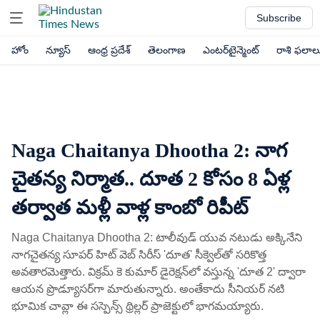
Subscribe
హోం
న్యూస్
ఆంధ్ర ప్రదేశ్
తెలంగాణ
ఎంటర్‌టైన్మెంట్
రాశి ఫలాల
Naga Chaitanya Dhootha 2: నాగ
చైతన్య నిర్మాత.. దూత 2 కోసం 8 ఏళ్ల
తర్వాత మళ్లీ వాళ్ల కాంబో రిపీట్
Naga Chaitanya Dhootha 2: టాలీవుడ్ యువ నటుడు అక్కినేని
నాగచైతన్య సూపర్ హిట్ వెబ్ సిరీస్ 'దూత' సీక్వెల్‌తో సరికొత్త
అవతారమెత్తారు. విక్రమ్ కె కుమార్ డైరెక్షన్‌లో వస్తున్న 'దూత 2' ద్వారా
ఆయన ప్రొడ్యూసర్‌గా మారుతున్నారు. అంతేకాదు సీనియర్ నటి
భూమిక చావ్లా ఈ సస్పెన్స్ థ్రిల్లర్ ప్రాజెక్టులో భాగమయ్యారు.