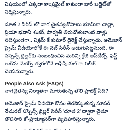
విషయంలో ఎక్కడా కాంప్రమైజ్ కాకుండా భారీ బడ్జెట్‌తో
నిర్మిస్తున్నారు.
దూత 2 సిరీస్ లో నాగ చైతన్యతోపాటు భూమికా చావ్లా,
ప్రియా భవానీ శంకర్, పార్వతీ తిరువోతులాంటి వాళ్లు
నటిస్తుండగా.. విక్రమ్ కే కుమార్ డైరెక్ట్ చేస్తున్నాడు. అమెజాన్
ప్రైమ్ వీడియోలోకే ఈ వెబ్ సిరీస్ అడుగుపెట్టనుంది. ఈ
సస్పెన్స్ థ్రిల్లర్‌కు సంబంధించిన మరిన్ని క్రేజీ అప్‌డేట్స్, ఫస్ట్
లుక్‌ను మేకర్స్ త్వరలోనే అఫీషియల్ గా రిలీజ్
చేయనున్నారు.
People Also Ask (FAQs)
నాగచైతన్య నిర్మాతగా మారుతున్న తొలి ప్రాజెక్ట్ ఏది?
అమెజాన్ ప్రైమ్ వీడియో కోసం తెరకెక్కుతున్న సూపర్
నేచురల్ సస్పెన్స్ థ్రిల్లర్ సిరీస్ 'దూత 2' ద్వారా చైతూ
తొలిసారి కో-ప్రొడ్యూసర్‌గా వ్యవహరిస్తున్నారు.