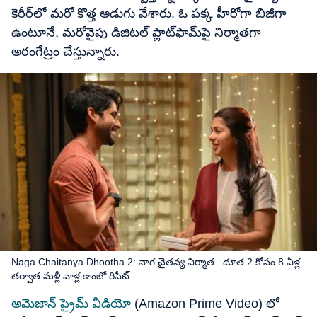
కెరీర్‌లో మరో కొత్త అడుగు వేశారు. ఓ పక్క హీరోగా బిజీగా
ఉంటూనే, మరోవైపు డిజిటల్ ప్లాట్‌ఫామ్‌పై నిర్మాతగా
అరంగేట్రం చేస్తున్నారు.
Naga Chaitanya Dhootha 2: నాగ చైతన్య నిర్మాత.. దూత 2 కోసం 8 ఏళ్ల
తర్వాత మళ్లీ వాళ్ల కాంబో రిపీట్
అమెజాన్ ప్రైమ్ వీడియో
(Amazon Prime Video) లో