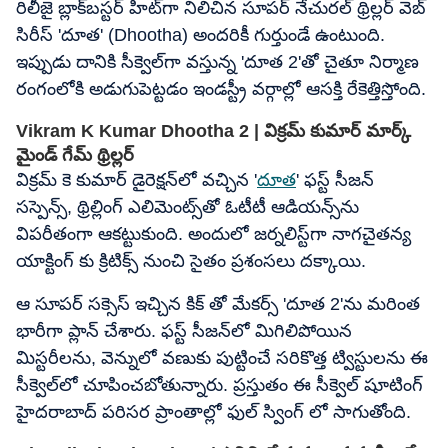
రిలీజై బ్లాక్‌బస్టర్ హిట్‌గా నిలిచిన సూపర్ నేచురల్ థ్రిల్లర్ వెబ్
సిరీస్ 'దూత' (Dhootha) అందరికీ గుర్తుండే ఉంటుంది.
ఇప్పుడు దానికి సీక్వెల్‌గా వస్తున్న 'దూత 2'తో చైతూ నిర్మాణ
రంగంలోకి అడుగుపెట్టడం ఇండస్ట్రీ వర్గాల్లో ఆసక్తి రేకెత్తిస్తోంది.
Vikram K Kumar Dhootha 2 | విక్రమ్ కుమార్ మార్క్
మైండ్ గేమ్ థ్రిల్లర్
విక్రమ్ కె కుమార్ డైరెక్షన్‌లో వచ్చిన '
దూత
' ఫస్ట్ సీజన్
సస్పెన్స్, థ్రిల్లింగ్ ఎలిమెంట్స్‌తో ఓటీటీ ఆడియన్స్‌ను
విపరీతంగా ఆకట్టుకుంది. అందులో జర్నలిస్ట్‌గా నాగచైతన్య
యాక్టింగ్ కు క్రిటిక్స్ నుంచి సైతం ప్రశంసలు దక్కాయి.
ఆ సూపర్ సక్సెస్ ఇచ్చిన కిక్ తో మేకర్స్ 'దూత 2'ను మరింత
భారీగా ప్లాన్ చేశారు. ఫస్ట్ సీజన్‌లో మిగిలిపోయిన
మిస్టరీలను, వెన్నులో వణుకు పుట్టించే సరికొత్త ట్విస్టులను ఈ
సీక్వెల్‌లో చూపించబోతున్నారు. ప్రస్తుతం ఈ సీక్వెల్ షూటింగ్
హైదరాబాద్ పరిసర ప్రాంతాల్లో ఫుల్ స్వింగ్ లో సాగుతోంది.