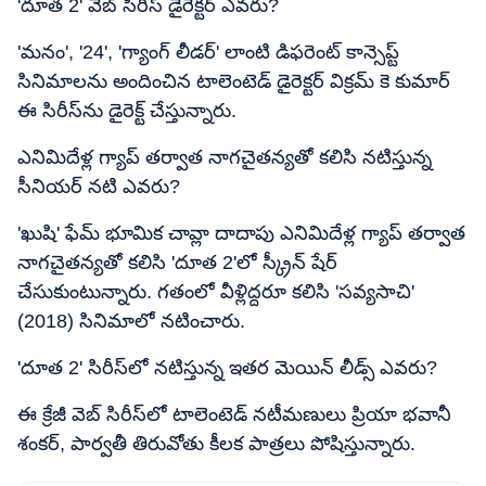
'దూత 2' వెబ్ సిరీస్ డైరెక్టర్ ఎవరు?
'మనం', '24', 'గ్యాంగ్ లీడర్' లాంటి డిఫరెంట్ కాన్సెప్ట్
సినిమాలను అందించిన టాలెంటెడ్ డైరెక్టర్ విక్రమ్ కె కుమార్
ఈ సిరీస్‌ను డైరెక్ట్ చేస్తున్నారు.
ఎనిమిదేళ్ల గ్యాప్ తర్వాత నాగచైతన్యతో కలిసి నటిస్తున్న
సీనియర్ నటి ఎవరు?
'ఖుషి' ఫేమ్ భూమిక చావ్లా దాదాపు ఎనిమిదేళ్ల గ్యాప్ తర్వాత
నాగచైతన్యతో కలిసి 'దూత 2'లో స్క్రీన్ షేర్
చేసుకుంటున్నారు. గతంలో వీళ్లిద్దరూ కలిసి 'సవ్యసాచి'
(2018) సినిమాలో నటించారు.
'దూత 2' సిరీస్‌లో నటిస్తున్న ఇతర మెయిన్ లీడ్స్ ఎవరు?
ఈ క్రేజీ వెబ్ సిరీస్‌లో టాలెంటెడ్ నటీమణులు ప్రియా భవానీ
శంకర్, పార్వతీ తిరువోతు కీలక పాత్రలు పోషిస్తున్నారు.