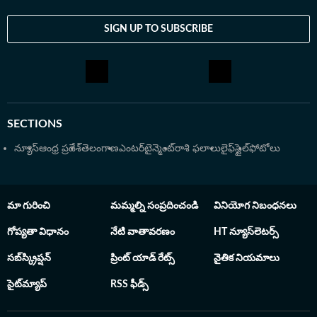
ఆయన.. ప్రస్తుతం స్పోర్ట్స్ (ముఖ్యంగా క్రికెట్ అనాలసిస్),
ఎంటర్‌టైన్మెంట్ సెక్షన్ల బాధ్యతలను చూసుకుంటున్నారు. ఈయన
SIGN UP TO SUBSCRIBE
ఉస్మానియా యూనివర్సిటీ నుంచి బీఎస్సీ (కంప్యూటర్ సైన్స్) పట్టా
పొందారు. సాంకేతిక పరిజ్ఞానంతో పాటు జర్నలిజంపై ఉన్న
మక్కువతో జర్నలిజంలో డిప్లొమా పూర్తి చేసి, వృత్తిపరమైన
నైపుణ్యాలను మెరుగుపరుచుకున్నారు. క్రీడా రంగంలో వస్తున్న
మార్పులను, సినిమా ఇండస్ట్రీ అప్‌డేట్స్‌ను లోతుగా విశ్లేషించి
SECTIONS
పాఠకులకు అర్థమయ్యే రీతిలో అందించడం హరి ప్రసాద్ శైలి.
న్యూస్
ఆంధ్ర ప్రదేశ్
తెలంగాణ
ఎంటర్‌టైన్మెంట్
రాశి ఫలాలు
లైఫ్‌స్టైల్
ఫోటోలు
మా గురించి
మమ్మల్ని సంప్రదించండి
వినియోగ నిబంధనలు
గోప్యతా విధానం
నేటి వాతావరణం
HT న్యూస్‌లెటర్స్
సబ్‌స్క్రిప్షన్
ప్రింట్ యాడ్ రేట్స్
నైతిక నియమాలు
సైట్‌మ్యాప్
RSS ఫీడ్స్