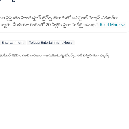
 ప్రస్తుతం హిందుస్థాన్ టైమ్స్ తెలుగులో అసిస్టెంట్ న్యూస్ ఎడిటర్‌గా
ున్నారు. మీడియా రంగంలో 20 ఏళ్లకు పైగా సుదీర్ఘ అనుభవం కలిగిన
Read More
లో గత 10 ఏళ్లుగా విశేష సేవలందిస్తున్నారు. ముఖ్యంగా క్రికెట్
ర్తలను అందించడంలో ఆయనకు ప్రత్యేక గుర్తింపు ఉంది. ఆయన తన
Entertainment
Telugu Entertainment News
ాను ప్రస్తుత సంస్థలో ప్రతిష్టాత్మకమైన 'డిజీ జర్నో ఆఫ్ ది క్వార్టర్' (Digi
rter) అవార్డును అందుకున్నారు. ఇది డిజిటల్ జర్నలిజంలో ఆయన
యేటర్ విగ్రహం చూసి దారుణంగా ఆడుకుంటున్న ట్రోలర్స్.. సారీ చెప్పిన మెగా ఫ్యాన్స్
 వార్తా సేకరణలో ఆయన పాటించే ఖచ్చితత్వానికి నిదర్శనం. హరి ప్రసాద్
, ఎలక్ట్రానిక్, డిజిటల్ మీడియా వంటి మూడు ప్రధాన విభాగాల్లోనూ
ాన్ టైమ్స్‌లో చేరకముందు, ఆయన తెలుగు రాష్ట్రాల్లోని ప్రముఖ
నెళ్లయిన ఈనాడు, ఆంధ్రజ్యోతి, సాక్షి వంటి సంస్థలలో కీలక బాధ్యతలు
్ 1, 2021న హిందుస్థాన్ టైమ్స్ తెలుగు టీమ్‌లో చేరిన ఆయన.. ప్రస్తుతం
క్రికెట్ అనాలసిస్), ఎంటర్‌టైన్మెంట్ సెక్షన్ల బాధ్యతలను చూసుకుంటున్నారు.
ర్సిటీ నుంచి బీఎస్సీ (కంప్యూటర్ సైన్స్) పట్టా పొందారు. సాంకేతిక
్నలిజంపై ఉన్న మక్కువతో జర్నలిజంలో డిప్లొమా పూర్తి చేసి, వృత్తిపరమైన
రుచుకున్నారు. క్రీడా రంగంలో వస్తున్న మార్పులను, సినిమా ఇండస్ట్రీ
 విశ్లేషించి పాఠకులకు అర్థమయ్యే రీతిలో అందించడం హరి ప్రసాద్ శైలి.