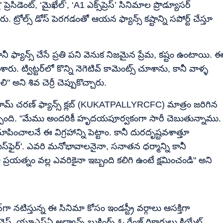
్రెసిడెంట్, ‘మైఖేల్’, ‘A1 ఎక్స్‌ప్రెస్’ సినిమాల ప్రొడ్యూసర్
ు. ట్రోల్స్ డోస్ పెరగడంతో ఆయన ఫ్యాన్స్ కష్టాన్ని సపోర్ట్ చేస్తూ
్యాన్స్ చేసే ప్రతి పని వెనుక నిజమైన ప్రేమ, కష్టం ఉంటాయి. 
ారు. ట్విట్టర్‌లో కొన్ని నెగెటివ్ కామెంట్స్ చూశాను, కానీ వాళ్ళ
 అని శివ చెర్రీ చెప్పుకొచ్చారు.
లి రామ్ చరణ్ ఫ్యాన్స్ క్లబ్ (KUKATPALLYRCFC) మాత్రం జరిగిన
ు చెప్పింది. "మేము అందరికీ హృదయపూర్వకంగా సారీ చెబుతున్నాము.
చూపించాలనే ఈ విగ్రహాన్ని పెట్టాం. కానీ దురదృష్టవశాత్తూ
మిస్‌ఫైర్'. ఎవరి మనోభావాలనైనా, సనాతన ధర్మాన్ని కానీ
్రయత్నం వల్ల ఎవరికైనా ఇబ్బంది కలిగి ఉంటే క్షమించండి" అని
్‌గా నటిస్తున్న ఈ సినిమా కోసం ఇండస్ట్రీ వర్గాలు ఆసక్తిగా
జినెస్, యూఎస్ఏ అడ్వాన్స్ బుకింగ్స్ ఓ రేంజ్ రికార్డులు క్రియేట్