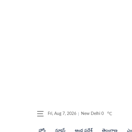
o
Fri, Aug 7, 2026
New Delhi
0
C
హోం
న్యూస్
ఆంధ్ర ప్రదేశ్
తెలంగాణ
ఎంట