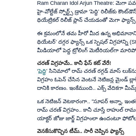
Ram Charan Idol Arjun Theatre: మెగా పవర్‌స్
హై-వోల్టేజ్ స్పోర్ట్స్ డ్రామా ‘పెద్ది’ రిలీజ్‌కు కౌం
థియేట్రికల్ రిలీజ్ ప్లాన్ చేయడంతో మెగా ఫ్యాన్
ఈ క్రమంలోనే తమ హీరో మీద ఉన్న అభిమానాన్ని 
థియేటర్’ దగ్గర ఫ్యాన్స్ ఒక స్పెషల్ విగ్రహాన్ని (
మీడియాలో పెద్ద ట్రోలింగ్ మెటీరియల్‌గా మారిప
చరణ్ విగ్రహమే.. కానీ ఫేస్ కట్ వేరే!
‘
పెద్ది
’ సినిమాలో రామ్ చరణ్ రగ్గడ్ మాస్ లుక్‌న
విగ్రహం ఓపెన్ చేసిన వెంటనే నెటిజన్ల మైండ్ బ
దానికి కారణం. ఇంకేముంది.. ఎక్స్ వేదికగా మీమ్స
ఒక నెటిజన్ వెటకారంగా.. "సూపర్ అన్నా, ఇంతకీ
రామ్ చరణ్ విగ్రహం.. కానీ చూస్తే రాహుల్ రా
యాక్టర్ జోజు జార్జ్ విగ్రహంలా ఉందంటూ ఫోటోలు పె
వెనకేసుకొచ్చిన టీమ్.. సారీ చెప్పిన ఫ్యాన్స్