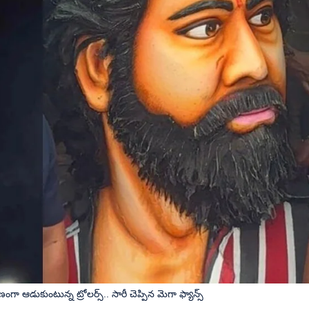
ంగా ఆడుకుంటున్న ట్రోలర్స్.. సారీ చెప్పిన మెగా ఫ్యాన్స్