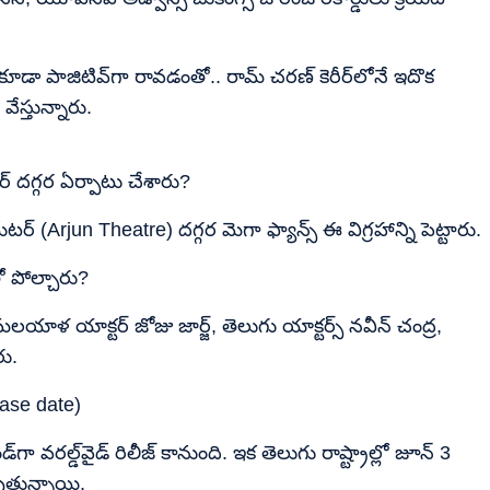
ు కూడా పాజిటివ్‌గా రావడంతో.. రామ్ చరణ్ కెరీర్‌లోనే ఇదొక
ేస్తున్నారు.
్ దగ్గర ఏర్పాటు చేశారు?
టర్ (Arjun Theatre) దగ్గర మెగా ఫ్యాన్స్ ఈ విగ్రహాన్ని పెట్టారు.
తో పోల్చారు?
ాళ యాక్టర్ జోజు జార్జ్, తెలుగు యాక్టర్స్ నవీన్ చంద్ర,
రు.
lease date)
‌గా వరల్డ్‌వైడ్ రిలీజ్ కానుంది. ఇక తెలుగు రాష్ట్రాల్లో జూన్ 3
అవుతున్నాయి.