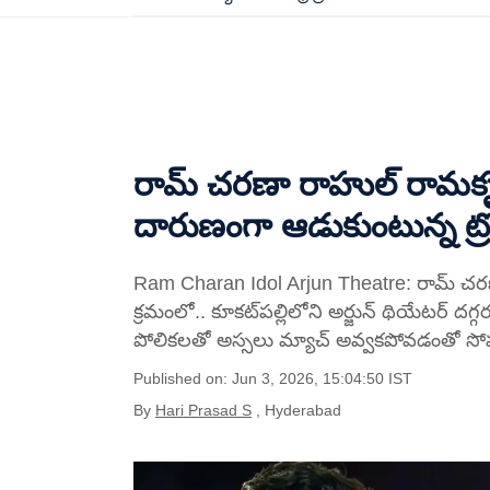
రామ్ చరణా రాహుల్ రామకృష్ణ
దారుణంగా ఆడుకుంటున్న ట్రోలర
Ram Charan Idol Arjun Theatre: రామ్ చరణ్ లే
క్రమంలో.. కూకట్‌పల్లిలోని అర్జున్ థియేటర్ దగ్
పోలికలతో అస్సలు మ్యాచ్ అవ్వకపోవడంతో సోషల్
Published on: Jun 3, 2026, 15:04:50 IST
By
Hari Prasad S
, Hyderabad