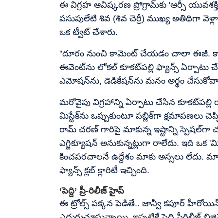
ఈ విగ్రహ ఆవిష్కరణ ప్రోగ్రామ్‌కు 'ఆర్సీ యువశక్తి' ప
పసుపులేటి శివ (శివ చెర్రీ) ముఖ్య అతిథిగా వెళ్లార
ఒక ట్వీట్ చేశారు.
"దూరం నుంచి కామెంట్ చేయడం చాలా ఈజీ. కానీ ఫ
ఈవెంట్‌ను లోకల్ కూకట్‌పల్లి ఫ్యాన్స్ ఏర్పాటు చేశ
ఎమోషన్‌ను, డెడికేషన్‌ను మనం అర్థం చేసుకోవాలి"
మరోవైపు విగ్రహాన్ని ఏర్పాటు చేసిన కూకట్‌పల్
మిస్టేక్‌ను ఒప్పుకుంటూ పబ్లిక్‌గా క్షమాపణల
రామ్ చరణ్ గారిపై మాకున్న ఇష్టాన్ని స్పెషల్‌గా 
ఎగ్జిక్యూషన్ అనుకున్నట్లుగా రాలేదు. ఇది ఒక '
కించపరచాలనే ఉద్దేశం మాకు అస్సలు లేదు. మా ప
ఫ్యాన్స్ క్లబ్ క్లారిటీ ఇచ్చింది.
‘పెద్ది’ ప్రీ-రిలీజ్ హైప్
ఈ ట్రోల్స్ పక్కన పెడితే.. జాన్వీ కపూర్ హీరోయిన
ఎదురుచూస్తున్నాయి. ఇప్పటికే పెద్ది ప్రీరిలీజ్ బి