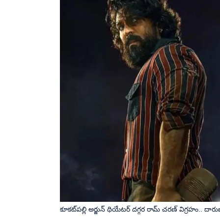
కూకట్‌పల్లి అర్జున్ థియేటర్ దగ్గర రామ్ చరణ్ విగ్రహం.. దారుణ