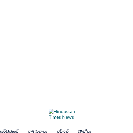
ర్‌టైన్మెంట్
రాశి ఫలాలు
లైఫ్‌స్టైల్
ఫోటోలు