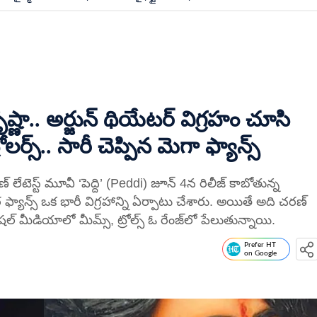
ా.. అర్జున్ థియేటర్ విగ్రహం చూసి
్స్.. సారీ చెప్పిన మెగా ఫ్యాన్స్
టెస్ట్ మూవీ ‘పెద్ది’ (Peddi) జూన్ 4న రిలీజ్ కాబోతున్న
గర ఫ్యాన్స్ ఒక భారీ విగ్రహాన్ని ఏర్పాటు చేశారు. అయితే అది చరణ్
 మీడియాలో మీమ్స్, ట్రోల్స్ ఓ రేంజ్‌లో పేలుతున్నాయి.
Prefer HT
on Google