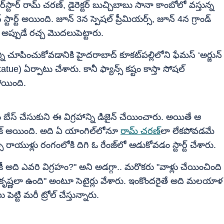
టార్ రామ్ చరణ్, డైరెక్టర్ బుచ్చిబాబు సానా కాంబోలో వస్తున్న
ట్‌డౌన్ స్టార్ట్ అయింది. జూన్ 3న స్పెషల్ ప్రీమియర్స్, జూన్ 4న గ్రాండ్
స్ అప్పుడే రచ్చ మొదలుపెట్టారు.
చూపించుకోవడానికి హైదరాబాద్ కూకట్‌పల్లిలోని ఫేమస్ ‘అర్జున్
Statue) ఏర్పాటు చేశారు. కానీ ఫ్యాన్స్ కష్టం కాస్తా సోషల్
ోయింది.
ు బేస్ చేసుకుని ఈ విగ్రహాన్ని డిజైన్ చేయించారు. అయితే ఆ
్లాక్ అయింది. అది ఏ యాంగిల్‌లోనూ
రామ్ చరణ్‌
లా లేకపోవడమే
్ రాయుళ్లు రంగంలోకి దిగి ఓ రేంజ్‌లో ఆడుకోవడం స్టార్ట్ చేశారు.
 అది ఎవరి విగ్రహం?" అని అడగ్గా.. మరొకరు "వాళ్లు చేయించింది
మకృష్ణలా ఉంది" అంటూ సెటైర్లు వేశారు. ఇంకొందరైతే అది మలయాళ
ట్టి మరీ ట్రోల్ చేస్తున్నారు.