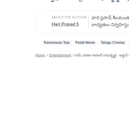
ABOUT THE AUTHOR
హరి ప్రసాద్ శీలమంతుల
Hari Prasad S
బాధ్యతలు నిర్వహిస్త
ఆయన, డిజిటల్ మీడియా
విశ్లేషణలు, సినిమా వా
Ramcharan Teja
Peddi Movie
Telugu Cinema
అద్భుతమైన పనితీరుకు గ
Journo of the Qua
Home
/
Entertainment
/
రామ్ చరణా రాహుల్ రామకృష్ణా.. అర్జున్ థి
చూపిస్తున్న నిబద్ధతకు,
తన కెరీర్‌లో ప్రింట్
పనిచేశారు. హిందుస్థ
దినపత్రికలు, టీవీ ఛా
నిర్వహించారు. నవంబర
స్పోర్ట్స్ (ముఖ్యంగా 
ఈయన ఉస్మానియా యూనివ
పరిజ్ఞానంతో పాటు జర
నైపుణ్యాలను మెరుగుప
అప్‌డేట్స్‌ను లోతుగా