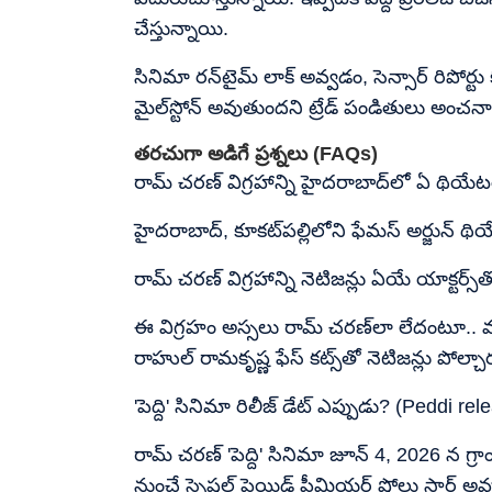
చేస్తున్నాయి.
సినిమా రన్‌టైమ్ లాక్ అవ్వడం, సెన్సార్ రిపోర్ట
మైల్‌స్టోన్ అవుతుందని ట్రేడ్ పండితులు అంచనా వ
తరచుగా అడిగే ప్రశ్నలు (FAQs)
రామ్ చరణ్ విగ్రహాన్ని హైదరాబాద్‌లో ఏ థియేటర
హైదరాబాద్, కూకట్‌పల్లిలోని ఫేమస్ అర్జున్ థియే
రామ్ చరణ్ విగ్రహాన్ని నెటిజన్లు ఏయే యాక్టర్స్‌
ఈ విగ్రహం అస్సలు రామ్ చరణ్‌లా లేదంటూ.. మలయ
రాహుల్ రామకృష్ణ ఫేస్ కట్స్‌తో నెటిజన్లు పోల్చా
'పెద్ది' సినిమా రిలీజ్ డేట్ ఎప్పుడు? (Peddi re
రామ్ చరణ్ 'పెద్ది' సినిమా జూన్ 4, 2026 న గ్రాండ్
నుంచే స్పెషల్ పెయిడ్ ప్రీమియర్ షోలు స్టార్ట్ 