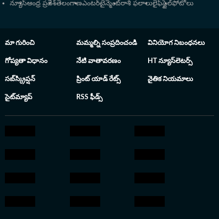
న్యూస్
ఆంధ్ర ప్రదేశ్
తెలంగాణ
ఎంటర్‌టైన్మెంట్
రాశి ఫలాలు
లైఫ్‌స్టైల్
ఫోటోలు
మా గురించి
మమ్మల్ని సంప్రదించండి
వినియోగ నిబంధనలు
గోప్యతా విధానం
నేటి వాతావరణం
HT న్యూస్‌లెటర్స్
సబ్‌స్క్రిప్షన్
ప్రింట్ యాడ్ రేట్స్
నైతిక నియమాలు
సైట్‌మ్యాప్
RSS ఫీడ్స్