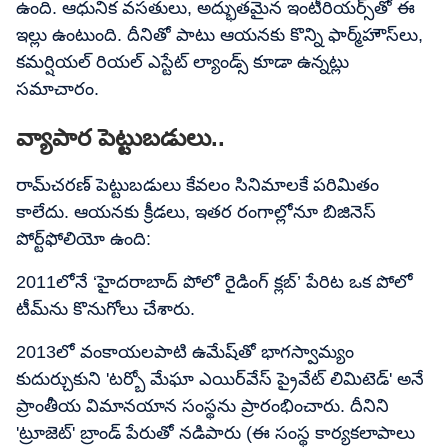
ఉంది. ఆధునిక వసతులు, అద్భుతమైన ఇంటీరియర్స్‌తో ఈ
ఇల్లు ఉంటుంది. దీనితో పాటు ఆయనకు కొన్ని ఫార్మ్‌హౌస్‌లు,
కమర్షియల్ రియల్ ఎస్టేట్ ల్యాండ్స్ కూడా ఉన్నట్లు
సమాచారం.
వ్యాపార పెట్టుబడులు..
రామ్​చరణ్ పెట్టుబడులు కేవలం సినిమాలకే పరిమితం
కాలేదు. ఆయనకు క్రీడలు, ఇతర రంగాల్లోనూ బిజినెస్
పోర్ట్‌ఫోలియో ఉంది:
2011లోనే ‘హైదరాబాద్ పోలో రైడింగ్ క్లబ్’ పేరిట ఒక పోలో
టీమ్‌ను కొనుగోలు చేశారు.
2013లో వంకాయలపాటి ఉమేష్‌తో భాగస్వామ్యం
కుదుర్చుకుని 'టర్బో మేఘా ఎయిర్‌వేస్ ప్రైవేట్ లిమిటెడ్' అనే
ప్రాంతీయ విమానయాన సంస్థను ప్రారంభించారు. దీనిని
'ట్రూజెట్' బ్రాండ్ పేరుతో నడిపారు (ఈ సంస్థ కార్యకలాపాలు