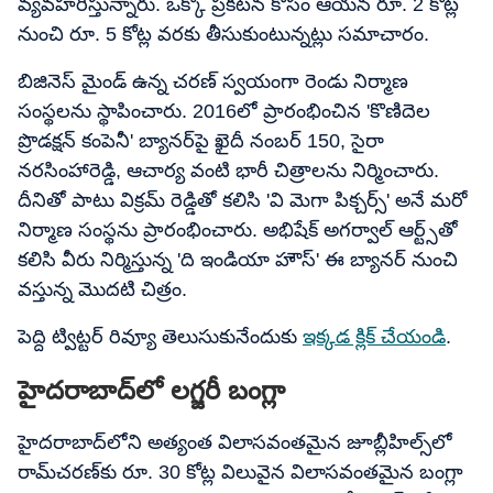
వ్యవహరిస్తున్నారు. ఒక్కో ప్రకటన కోసం ఆయన రూ. 2 కోట్ల
నుంచి రూ. 5 కోట్ల వరకు తీసుకుంటున్నట్లు సమాచారం.
బిజినెస్ మైండ్ ఉన్న చరణ్ స్వయంగా రెండు నిర్మాణ
సంస్థలను స్థాపించారు. 2016లో ప్రారంభించిన 'కొణిదెల
ప్రొడక్షన్ కంపెనీ' బ్యానర్‌పై ఖైదీ నంబర్ 150, సైరా
నరసింహారెడ్డి, ఆచార్య వంటి భారీ చిత్రాలను నిర్మించారు.
దీనితో పాటు విక్రమ్ రెడ్డితో కలిసి 'వి మెగా పిక్చర్స్' అనే మరో
నిర్మాణ సంస్థను ప్రారంభించారు. అభిషేక్ అగర్వాల్ ఆర్ట్స్‌తో
కలిసి వీరు నిర్మిస్తున్న 'ది ఇండియా హౌస్' ఈ బ్యానర్ నుంచి
వస్తున్న మొదటి చిత్రం.
పెద్ది ట్విట్టర్ రివ్యూ తెలుసుకునేందుకు
ఇక్కడ క్లిక్​ చేయండి
.
హైదరాబాద్‌లో లగ్జరీ బంగ్లా
హైదరాబాద్‌లోని అత్యంత విలాసవంతమైన జూబ్లీహిల్స్‌లో
రామ్​చరణ్‌కు రూ. 30 కోట్ల విలువైన విలాసవంతమైన బంగ్లా