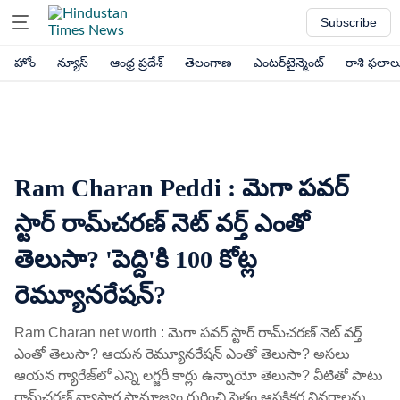
Subscribe
హోం
న్యూస్
ఆంధ్ర ప్రదేశ్
తెలంగాణ
ఎంటర్‌టైన్మెంట్
రాశి ఫలాల
Ram Charan Peddi : మెగా పవర్​
స్టార్ రామ్​చరణ్​ నెట్​ వర్త్ ఎంతో
తెలుసా? 'పెద్ది'కి 100 కోట్ల
రెమ్యూనరేషన్?
Ram Charan net worth : మెగా పవర్​ స్టార్ రామ్​చరణ్ నెట్​ వర్త్​
ఎంతో తెలుసా? ఆయన రెమ్యూనరేషన్ ఎంతో తెలుసా? అసలు
ఆయన గ్యారేజ్​లో ఎన్ని లగ్జరీ కార్లు ఉన్నాయో తెలుసా? వీటితో పాటు
రామ్​చరణ్​ వ్యాపార సామ్రాజ్యం గురించి సైతం ఆసక్తికర వివరాలను