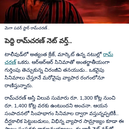
మెగా పవర్​ స్టార్ రామ్​చరణ్..
పెద్ది రామ్​చరణ్ నెట్ వర్త్..
టాలీవుడ్‌లో అత్యంత క్రేజ్, మార్కెట్ ఉన్న నటుల్లో
రామ్​
చరణ్
ఒకరు. ఆర్ఆర్ఆర్ సినిమాతో అంతర్జాతీయంగా
గుర్తింపు తెచ్చుకున్న చిరంజీవి తనయుడు.. ఒకవైపు
సినిమాలు చేస్తూనే మరోవైపు వ్యాపార రంగంలోనూ
రాణిస్తున్నారు.
రామ్​చరణ్ ఆస్తి విలువ సుమారు రూ. 1,300 కోట్ల నుంచి
రూ. 1,400 కోట్ల వరకు ఉంటుందని అంచనా. ఆయన
సంపాదనలో సింహభాగం సినిమాల ద్వారా వస్తున్నప్పటికీ..
దీర్ఘకాలిక పెట్టుబడులు, విభిన్న వ్యాపార సామ్రాజ్యం కూడా ఈ