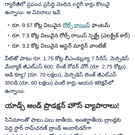
గ్యారేజీలో ప్రపంచ ప్రసిద్ధి చెందిన లగ్జరీ కార్లు కొలువై
ఉన్నాయి. ఆ వివరాలు ఇవే:
రూ. 9.57 కోట్ల విలువైన
రోల్స్ రాయిస్
ఫాంటమ్
రూ. 7.5 కోట్ల విలువైన రోల్స్ రాయిస్ స్పెక్ట్రే (ఎలక్ట్రిక్ కార్)
రూ. 3.2 కోట్ల విలువైన ఆస్టన్ మార్టిన్ వాంటేజ్
వీటితో పాటు రూ. 1.75 కోట్ల బీఎండబ్ల్యూ 7 సిరీస్, మెర్సిడెస్
మేబ్యాక్ జీఎల్ఎస్ 600, రేంజ్ రోవర్ వోగ్ (రూ. 2.75 కోట్లు),
ఆడి క్యూ7 (రూ. 70 లక్షలు), మెర్సిడెస్ బెంజ్ జీఎల్ఎస్
350డి (రూ. 60 లక్షలు) వంటి కార్లు ఆయన కలెక్షన్‌లో
ఉన్నాయి.
యాడ్స్ అండ్ ప్రొడక్షన్ హౌస్ వ్యాపారాలు!
సినిమాలతో పాటు పలు జాతీయ, అంతర్జాతీయ బ్రాండ్లకు
పెద్ది స్టార్ రామ్​చరణ్ బ్రాండ్ అంబాసిడర్‌గా