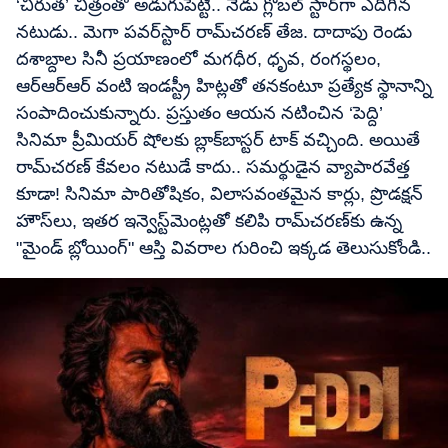
‘చిరుత’ చిత్రంతో అడుగుపెట్టి.. నేడు గ్లోబల్ స్టార్‌గా ఎదిగిన
నటుడు.. మెగా పవర్​స్టార్ రామ్​చరణ్ తేజ. దాదాపు రెండు
దశాబ్దాల సినీ ప్రయాణంలో మగధీర, ధృవ, రంగస్థలం,
ఆర్‌ఆర్‌ఆర్ వంటి ఇండస్ట్రీ హిట్లతో తనకంటూ ప్రత్యేక స్థానాన్ని
సంపాదించుకున్నారు. ప్రస్తుతం ఆయన నటించిన ‘పెద్ది’
సినిమా ప్రీమియర్ షోలకు బ్లాక్​బాస్టర్​ టాక్​ వచ్చింది. అయితే
రామ్​చరణ్ కేవలం నటుడే కాదు.. సమర్థుడైన వ్యాపారవేత్త
కూడా! సినిమా పారితోషికం, విలాసవంతమైన కార్లు, ప్రొడక్షన్
హౌస్‌లు, ఇతర ఇన్వెస్ట్‌మెంట్లతో కలిపి రామ్​చరణ్‌కు ఉన్న
"మైండ్ బ్లోయింగ్" ఆస్తి వివరాల గురించి ఇక్కడ తెలుసుకోండి..