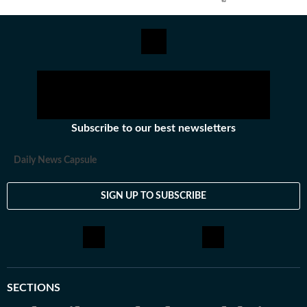
చేశారు. అక్కడ జాతీయం, అంతర్జాతీయం, బిజినెస్​ వార్తలు
రాసేవారు. ఏ అంశమైనా సరళంగా, చదివేందుకు సులభంగా ఉండే
విధంగా తీర్చిదిద్దేందుకు ఇష్టపడతారు.IGNOU నుంచి
జర్నలిజంలో పీజీ డిగ్రీ ఉంది. అంతకుముందు బీటెక్​ పూర్తి చేశారు.
కథలు చెప్పడం, రాయడంపై ఇష్టంతో ఈ రంగాన్ని ఎంచుకున్నారు.
తన ఆర్టికల్స్​తో ఇప్పుడు ప్రజలకు చేరువవుతున్నారు.
Subscribe to our best newsletters
Daily News Capsule
SIGN UP TO SUBSCRIBE
SECTIONS