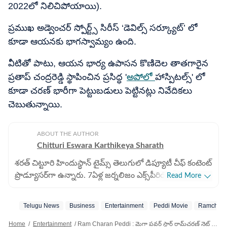
2022లో నిలిచిపోయాయి).
ప్రముఖ అడ్వెంచర్ స్పోర్ట్స్ సిరీస్ ‘డెవిల్స్ సర్క్యూట్’ లో
కూడా ఆయనకు భాగస్వామ్యం ఉంది.
వీటితో పాటు, ఆయన భార్య ఉపాసన కొణిదెల తాతగారైన
ప్రతాప్ చంద్రరెడ్డి స్థాపించిన ప్రసిద్ధ '
అపోలో
హాస్పిటల్స్' లో
కూడా చరణ్ భారీగా పెట్టుబడులు పెట్టినట్లు నివేదికలు
చెబుతున్నాయి.
ABOUT THE AUTHOR
Chitturi Eswara Karthikeya Sharath
శరత్​ చిట్టూరి హిందుస్థాన్ టైమ్స్ తెలుగులో డిప్యూటీ చీఫ్​ కంటెంట్
ప్రొడ్యూసర్‌గా ఉన్నారు. 7ఏళ్ల జర్నలిజం ఎక్స్​పీరియెన్స్​తో ఇక్కడ
Read More
బిజినెస్​, ఆటో, టెక్​, పర్సనల్​ ఫైనాన్స్​, నేషనల్​- ఇంటర్నేషనల్,
స్పోర్ట్స్​ వార్తలు రాస్తున్నారు. 2022 జనవరిలో హిందుస్థాన్ టైమ్
Telugu News
Business
Entertainment
Peddi Movie
Ramchara
తెలుగులో చేరారు. పలుమార్లు హెచ్​టీ ఇన్​స్టా అవార్డులు
అదుకున్నారు. గతంలో ఈటీవీ భారత్​లో కంటెంట్ రైటర్‌గా పని
Home
/
Entertainment
/
Ram Charan Peddi : మెగా పవర్​ స్టార్ రామ్​చరణ్​ నెట్​ వర్త్ ఎంతో తెలుసా? 'పెద్ది'కి 100 కోట్ల రెమ్యూనరేషన్?