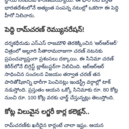
స్థాయి సంపదకు కారణమయ్యాయి. ఈ భారీ నెట్ వర్త్‌తో
భారతదేశంలోనే అత్యంత సంపన్న నటుల్లో ఒకరిగా ఈ పెద్ది
హీరో నిలిచారు.
పెద్ది రామ్​చరణ్ రెమ్యునరేషన్!
దర్శకధీరుడు ఎస్ఎస్ రాజమౌళి తెరకెక్కించిన 'ఆర్‌ఆర్‌ఆర్'
చిత్రంలో అల్లూరి సీతారామరాజుగా చరణ్ నటనకు
ప్రపంచవ్యాప్తంగా ప్రశంసలు దక్కాయి. ఈ సినిమా చరణ్
కెరీర్‌లోనే బిగ్గెస్ట్ బ్లాక్‌బస్టర్‌గా నిలిచింది. ఆర్‌ఆర్‌ఆర్
సాధించిన సంచలన విజయం తర్వాత చరణ్ తన
పారితోషికాన్ని భారీగా పెంచినట్లు ఇండస్ట్రీ వర్గాల్లో టాక్
నడుస్తోంది. ప్రస్తుతం ఆయన ఒక్కో సినిమాకు రూ. 80 కోట్ల
నుంచి రూ. 100 కోట్ల వరకు ఛార్జ్ చేస్తున్నట్లు తెలుస్తోంది.
కోట్ల విలువైన లగ్జరీ కార్ల కలెక్షన్..
రామ్​చరణ్‌కు ఖరీదైన కార్లంటే చాలా ఇష్టం. ఆయన