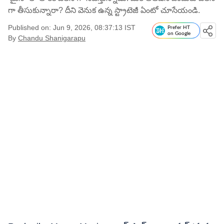
గా తీసుకున్నారా? దీని వెనుక ఉన్న స్ట్రాటెజీ ఏంటో చూసేయండి.
Published on: Jun 9, 2026, 08:37:13 IST
Prefer HT
on Google
By
Chandu Shanigarapu