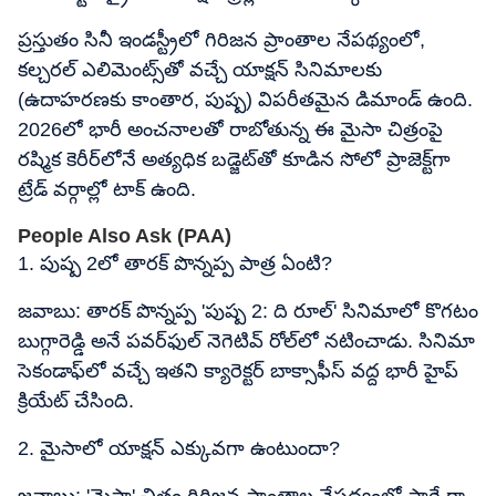
ప్రస్తుతం సినీ ఇండస్ట్రీలో గిరిజన ప్రాంతాల నేపథ్యంలో,
కల్చరల్ ఎలిమెంట్స్‌తో వచ్చే యాక్షన్ సినిమాలకు
(ఉదాహరణకు కాంతార, పుష్ప) విపరీతమైన డిమాండ్ ఉంది.
2026లో భారీ అంచనాలతో రాబోతున్న ఈ మైసా చిత్రంపై
రష్మిక కెరీర్‌లోనే అత్యధిక బడ్జెట్‌తో కూడిన సోలో ప్రాజెక్ట్‌గా
ట్రేడ్ వర్గాల్లో టాక్ ఉంది.
People Also Ask (PAA)
1. పుష్ప 2లో తారక్ పొన్నప్ప పాత్ర ఏంటి?
జవాబు: తారక్ పొన్నప్ప 'పుష్ప 2: ది రూల్' సినిమాలో కొగటం
బుగ్గారెడ్డి అనే పవర్‌ఫుల్ నెగెటివ్ రోల్‌లో నటించాడు. సినిమా
సెకండాఫ్‌లో వచ్చే ఇతని క్యారెక్టర్ బాక్సాఫీస్ వద్ద భారీ హైప్‌
క్రియేట్ చేసింది.
2. మైసాలో యాక్షన్ ఎక్కువగా ఉంటుందా?