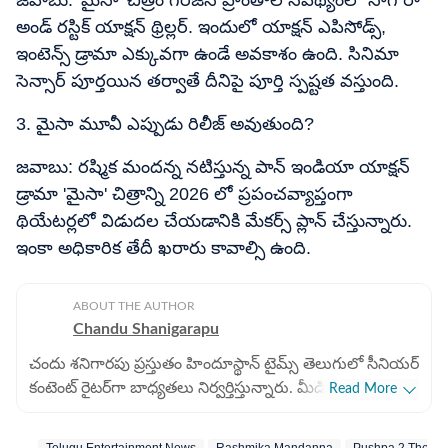
జవాబు: 'మైసా' చిత్రం గిరిజన ప్రాంతాల నేపథ్యంలో సాగే రా
అండ్ రస్టిక్ యాక్షన్ థ్రిల్లర్. ఇందులో యాక్షన్ ఎపిసోడ్స్,
ఇంటెన్స్ డ్రామా ఎక్కువగా ఉండే అవకాశం ఉంది. సినిమా
సెన్సార్ పూర్తయిన తర్వాతే దీనిపై పూర్తి స్పష్టత వస్తుంది.
3. మైసా మూవీ ఎప్పుడు రిలీజ్ అవుతుంది?
జవాబు: రష్మిక మందన్న నటిస్తున్న పాన్ ఇండియా యాక్షన్
డ్రామా 'మైసా' చిత్రాన్ని 2026 లో ప్రపంచవ్యాప్తంగా
థియేటర్లలో విడుదల చేయడానికి మేకర్స్ ప్లాన్ చేస్తున్నారు.
ఇంకా అధికారిక తేదీ ఖరారు కావాల్సి ఉంది.
ABOUT THE AUTHOR
Chandu Shanigarapu
చందు శనిగారపు ప్రస్తుతం హిందూస్థాన్ టైమ్స్ తెలుగులో సీనియర్
కంటెంట్ రైట‌ర్‌గా బాధ్యతలు నిర్వర్తిస్తున్నారు. మీడియా రంగంలో
Read More
ఎనిమిదేళ్లకు పైగా అనుభవం ఆయన సొంతం. 2025 నుంచి
డిజిటల్ మీడియాలోనూ తనదైన ముద్ర వేస్తున్నారు. సినిమా