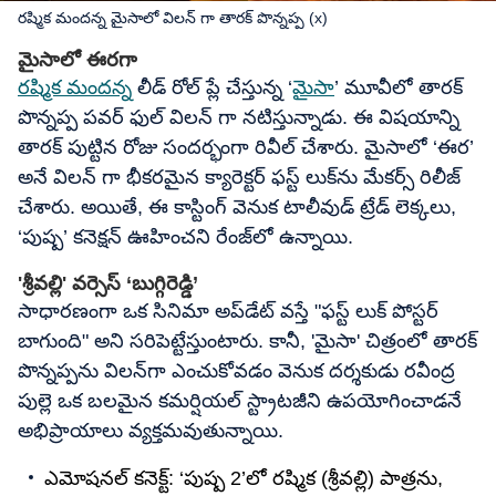
రష్మిక మందన్న మైసాలో విలన్ గా తారక్ పొన్నప్ప (x)
మైసాలో ఈరగా
రష్మిక మందన్న
లీడ్ రోల్ ప్లే చేస్తున్న ‘
మైసా
’ మూవీలో తారక్
పొన్నప్ప పవర్ ఫుల్ విలన్ గా నటిస్తున్నాడు. ఈ విషయాన్ని
తారక్ పుట్టిన రోజు సందర్భంగా రివీల్ చేశారు. మైసాలో ‘ఈర’
అనే విలన్ గా భీకరమైన క్యారెక్టర్ ఫస్ట్ లుక్‌ను మేకర్స్ రిలీజ్
చేశారు. అయితే, ఈ కాస్టింగ్ వెనుక టాలీవుడ్ ట్రేడ్ లెక్కలు,
‘పుష్ప’ కనెక్షన్ ఊహించని రేంజ్‌లో ఉన్నాయి.
'శ్రీవల్లి' వర్సెస్ ‘బుగ్గిరెడ్డి’
సాధారణంగా ఒక సినిమా అప్‌డేట్ వస్తే "ఫస్ట్ లుక్ పోస్టర్
బాగుంది" అని సరిపెట్టేస్తుంటారు. కానీ, 'మైసా' చిత్రంలో తారక్
పొన్నప్పను విలన్‌గా ఎంచుకోవడం వెనుక దర్శకుడు రవీంద్ర
పుల్లె ఒక బలమైన కమర్షియల్ స్ట్రాటజీని ఉపయోగించాడనే
అభిప్రాయాలు వ్యక్తమవుతున్నాయి.
ఎమోషనల్ కనెక్ట్: ‘పుష్ప 2’లో రష్మిక (శ్రీవల్లి) పాత్రను,