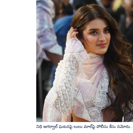
నిధి అగర్వాల్‌ ఘటనపై లులు మాల్‌పై పోలీసు కేసు నమోదు