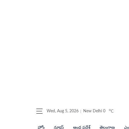
o
Wed, Aug 5, 2026
New Delhi
0
C
హోం
న్యూస్
ఆంధ్ర ప్రదేశ్
తెలంగాణ
ఎంట