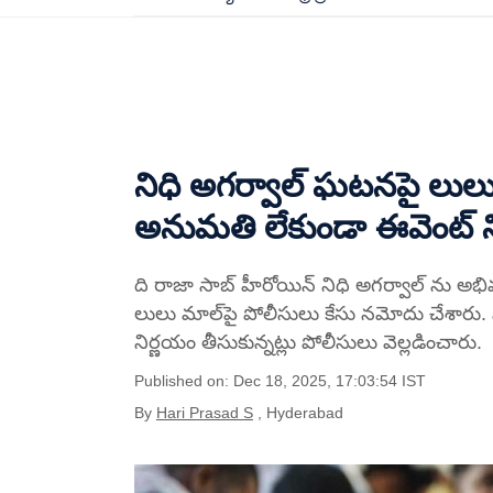
నిధి అగర్వాల్‌ ఘటనపై లులు
అనుమతి లేకుండా ఈవెంట్ న
ది రాజా సాబ్ హీరోయిన్ నిధి అగర్వాల్ ను అభిమ
లులు మాల్‌పై పోలీసులు కేసు నమోదు చేశారు
నిర్ణయం తీసుకున్నట్లు పోలీసులు వెల్లడించారు.
Published on: Dec 18, 2025, 17:03:54 IST
By
Hari Prasad S
, Hyderabad