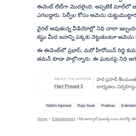
ఈవెంట్ లేట్‌గా మొదలైంది. అప్పటికే మాల్‌లో 
ఎగబడ్డారు. సెల్ఫీల కోసం ఆమెను చుట్టుముట్టా
వైరల్ అవుతున్న వీడియోల్లో నిధి చాలా ఇబ్బంద
కష్టం మీద జనాన్ని పక్కకు నెట్టుకుంటూ ఆమెను క
ఈ ఈవెంట్‌లో ప్రభాస్, మరో హీరోయిన్ రిద్ధి కుమార్,
తమన్ కూడా పాల్గొన్నారు. ఈ ఘటనపై నిధి అగర
ABOUT THE AUTHOR
హరి ప్రసాద్ శీలమంతుల
Hari Prasad S
బాధ్యతలు నిర్వహిస్త
ఆయన, డిజిటల్ మీడియా
విశ్లేషణలు, సినిమా వా
Nidhhi Agerwal
Raja Saab
Prabhas
Entertai
అద్భుతమైన పనితీరుకు గ
Journo of the Qua
Home
/
Entertainment
/
నిధి అగర్వాల్‌ ఘటనపై లులు మాల్‌పై ప
చూపిస్తున్న నిబద్ధతకు,
తన కెరీర్‌లో ప్రింట్