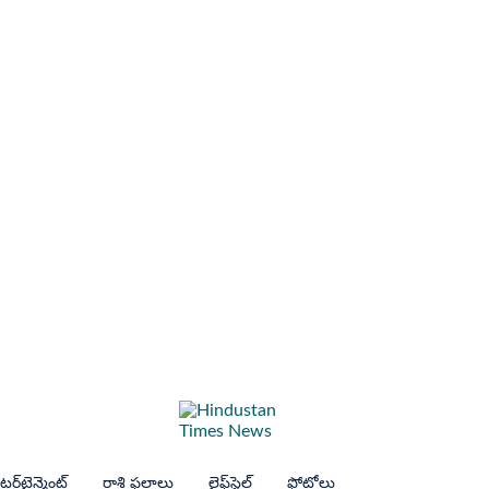
ర్‌టైన్మెంట్
రాశి ఫలాలు
లైఫ్‌స్టైల్
ఫోటోలు