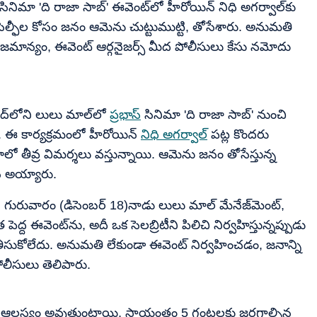
సినిమా 'ది రాజా సాబ్' ఈవెంట్‌లో హీరోయిన్ నిధి అగర్వాల్‌కు
ల్ఫీల కోసం జనం ఆమెను చుట్టుముట్టి, తోసేశారు. అనుమతి
జమాన్యం, ఈవెంట్ ఆర్గనైజర్స్ మీద పోలీసులు కేసు నమోదు
్‌లోని లులు మాల్‌లో
ప్రభాస్
సినిమా 'ది రాజా సాబ్' నుంచి
ి. ఈ కార్యక్రమంలో హీరోయిన్
నిధి అగర్వాల్
పట్ల కొందరు
లో తీవ్ర విమర్శలు వస్తున్నాయి. ఆమెను జనం తోసేస్తున్న
్ అయ్యారు.
 గురువారం (డిసెంబర్ 18)నాడు లులు మాల్ మేనేజ్‌మెంట్,
ెద్ద ఈవెంట్‌ను, అదీ ఒక సెలబ్రిటీని పిలిచి నిర్వహిస్తున్నప్పుడు
సుకోలేదు. అనుమతి లేకుండా ఈవెంట్ నిర్వహించడం, జనాన్ని
ోలీసులు తెలిపారు.
ే ఆలస్యం అవుతుంటాయి. సాయంత్రం 5 గంటలకు జరగాల్సిన