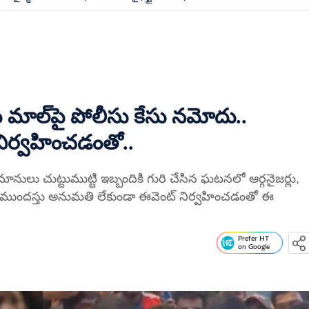
 మాల్‌పై పోలీసు కేసు నమోదు..
ిర్వహించడంతో..
ానులు చుట్టుముట్టి ఇబ్బందికి గురి చేసిన ఘటనలో ఆర్గనైజర్లు,
. ముందస్తు అనుమతి లేకుండా ఈవెంట్ నిర్వహించడంతో ఈ
Prefer HT
on Google