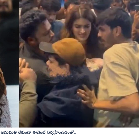
.. అనుమతి లేకుండా ఈవెంట్ నిర్వహించడంతో..