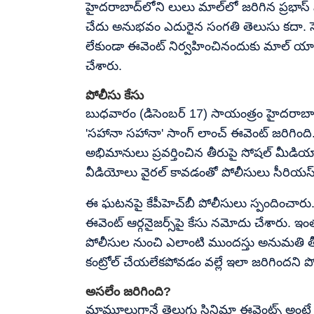
హైదరాబాద్‌లోని లులు మాల్‌లో జరిగిన ప్రభాస్ 
చేదు అనుభవం ఎదురైన సంగతి తెలుసు కదా. సె
లేకుండా ఈవెంట్ నిర్వహించినందుకు మాల్ యా
చేశారు.
పోలీసు కేసు
బుధవారం (డిసెంబర్ 17) సాయంత్రం హైదరాబాద
'సహానా సహానా' సాంగ్ లాంచ్ ఈవెంట్ జరిగింద
అభిమానులు ప్రవర్తించిన తీరుపై సోషల్ మీడియా
వీడియోలు వైరల్ కావడంతో పోలీసులు సీరియస
ఈ ఘటనపై కేపీహెచ్‌బీ పోలీసులు స్పందించారు.
ఈవెంట్ ఆర్గనైజర్స్‌పై కేసు నమోదు చేశారు. ఇంత ప
పోలీసుల నుంచి ఎలాంటి ముందస్తు అనుమతి తీ
కంట్రోల్ చేయలేకపోవడం వల్లే ఇలా జరిగిందని ప
అసలేం జరిగింది?
మామూలుగానే తెలుగు సినిమా ఈవెంట్స్ అంట