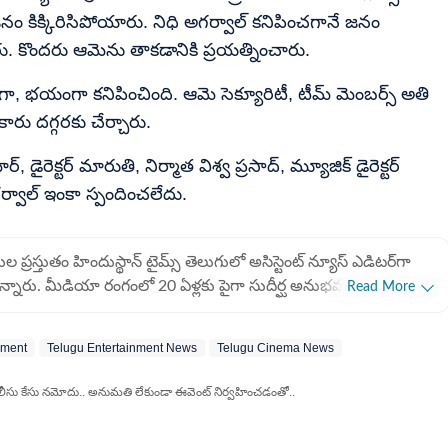
జనం కిక్కిరిసిపోయారు. నిధి అగర్వాల్ కనిపించగానే జనం
రు. కొందరు ఆమెను తాకడానికి ప్రయత్నించారు.
ిగా, భయంగా కనిపించింది. ఆమె సెక్యూరిటీ, టీమ్ మెంబర్స్ అతి
ారు దగ్గరకు చేర్చారు.
 డైరెక్టర్ మారుతి, నిర్మాత విశ్వ ప్రసాద్, మ్యూజిక్ డైరెక్టర్
్వాల్ ఇంకా స్పందించలేదు.
 ప్రస్తుతం హిందుస్థాన్ టైమ్స్ తెలుగులో అసిస్టెంట్ న్యూస్ ఎడిటర్‌గా
ున్నారు. మీడియా రంగంలో 20 ఏళ్లకు పైగా సుదీర్ఘ అనుభవం కలిగిన
Read More
లో గత 10 ఏళ్లుగా విశేష సేవలందిస్తున్నారు. ముఖ్యంగా క్రికెట్
ర్తలను అందించడంలో ఆయనకు ప్రత్యేక గుర్తింపు ఉంది. ఆయన తన
nment
Telugu Entertainment News
Telugu Cinema News
ాను ప్రస్తుత సంస్థలో ప్రతిష్టాత్మకమైన 'డిజీ జర్నో ఆఫ్ ది క్వార్టర్' (Digi
rter) అవార్డును అందుకున్నారు. ఇది డిజిటల్ జర్నలిజంలో ఆయన
ోలీసు కేసు నమోదు.. అనుమతి లేకుండా ఈవెంట్ నిర్వహించడంతో..
 వార్తా సేకరణలో ఆయన పాటించే ఖచ్చితత్వానికి నిదర్శనం. హరి ప్రసాద్
, ఎలక్ట్రానిక్, డిజిటల్ మీడియా వంటి మూడు ప్రధాన విభాగాల్లోనూ