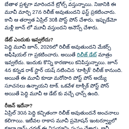
బేతాళ ప్రశ్నగా మారిందనే ట్రోల్స్ వస్తున్నాయి. నిజానికి ఈ
మూవీ మార్చి 27న రిలీజ్ అవుతుందని ఫస్ట్ ప్రకటించారు.
కానీ ఆ తర్వాత ఏప్రిల్ 30కి పోస్ట్ పోన్ చేశారు. ఇప్పుడేమో
మళ్లీ జూన్ లో మూవీ వస్తుందని అనౌన్స్ చేశారు.
డేట్ ఎందుకు ఇవ్వలేదు?
పెద్ది మూవీ జూన్, 2026లో రిలీజ్ అవుతుందని మేకర్స్
అఫీషియల్ గా ప్రకటించారు. అయితే
రిలీజ్ డేట్
మాత్రం
ఇవ్వలేదు. ఇందుకు కొన్ని కారణాలు కనిపిస్తున్నాయి. జూన్
4న కన్నడ రాక్ స్టార్ యష్ నటించిన ‘టాక్సిక్’ రిలీజ్ కానుంది.
అయితే ఈ మూవీ కూడా మరోసారి పోస్ట్ పోన్ అయ్యే
సూచనలు ఉన్నాయని టాక్. ఒకవేళ టాక్సిక్ పోస్ట్ పోన్
అయితే పెద్ది మూవీ ఆ డేట్ కు వచ్చే ఛాన్స్ ఉంది.
రీజన్ ఇదేనా?
ఏప్రిల్ 30న పెద్ది కచ్చితంగా రిలీజ్ అవుతుందనే అంచనాలు
కలిగాయి. ఇటీవల రాకాస మూవీ ప్రమోషన్ ఇంటర్వ్యూలో
కూడా రామ్ చరణ్ ఈ విషయాన్ని స్పష్టం చేశాడు. కానీ