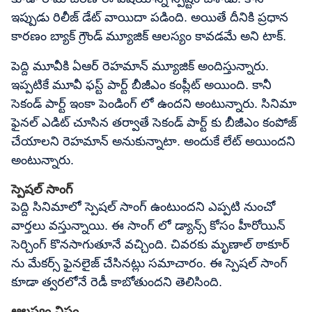
ఇప్పుడు రిలీజ్ డేట్ వాయిదా పడింది. అయితే దీనికి ప్రధాన
కారణం బ్యాక్ గ్రౌండ్ మ్యూజిక్ ఆలస్యం కావడమే అని టాక్.
పెద్ది మూవీకి ఏఆర్ రెహమాన్ మ్యూజిక్ అందిస్తున్నారు.
ఇప్పటికే మూవీ ఫస్ట్ పార్ట్ బీజీఎం కంప్లీట్ అయింది. కానీ
సెకండ్ పార్ట్ ఇంకా పెండింగ్ లో ఉందని అంటున్నారు. సినిమా
ఫైనల్ ఎడిట్ చూసిన తర్వాతే సెకండ్ పార్ట్ కు బీజీఎం కంపోజ్
చేయాలని రెహమాన్ అనుకున్నాటా. అందుకే లేట్ అయిందని
అంటున్నారు.
స్పెషల్ సాంగ్
పెద్ది సినిమాలో స్పెషల్ సాంగ్ ఉంటుందని ఎప్పటి నుంచో
వార్తలు వస్తున్నాయి. ఈ సాంగ్ లో డ్యాన్స్ కోసం హీరోయిన్
సెర్చింగ్ కొనసాగుతూనే వచ్చింది. చివరకు మృణాల్ ఠాకూర్‌
ను మేకర్స్ ఫైనలైజ్ చేసినట్లు సమాచారం. ఈ స్పెషల్ సాంగ్
కూడా త్వరలోనే రెడీ కాబోతుందని తెలిసింది.
ఆలస్యం విషం