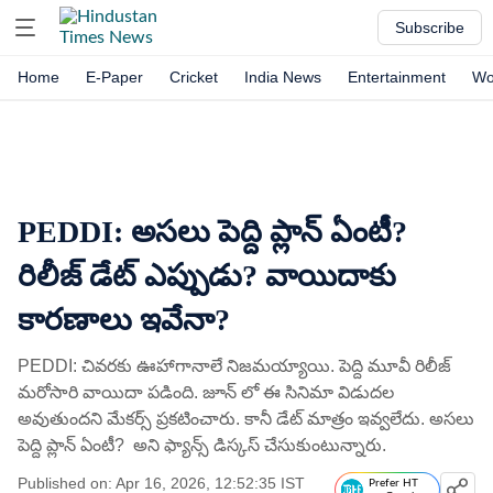
Subscribe
Home
E-Paper
Cricket
India News
Entertainment
Wo
PEDDI: అసలు పెద్ది ప్లాన్ ఏంటీ?
రిలీజ్ డేట్ ఎప్పుడు? వాయిదాకు
కారణాలు ఇవేనా?
PEDDI: చివరకు ఊహాగానాలే నిజమయ్యాయి. పెద్ది మూవీ రిలీజ్
మరోసారి వాయిదా పడింది. జూన్ లో ఈ సినిమా విడుదల
అవుతుందని మేకర్స్ ప్రకటించారు. కానీ డేట్ మాత్రం ఇవ్వలేదు. అసలు
పెద్ది ప్లాన్ ఏంటీ? అని ఫ్యాన్స్ డిస్కస్ చేసుకుంటున్నారు.
Published on: Apr 16, 2026, 12:52:35 IST
Prefer HT