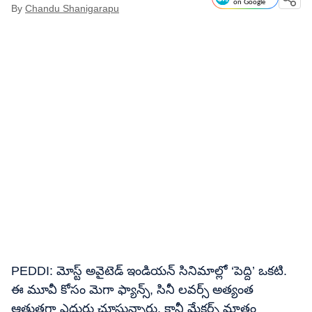
on Google
By
Chandu Shanigarapu
PEDDI: మోస్ట్ అవైటెడ్ ఇండియన్ సినిమాల్లో ‘పెద్ది’ ఒకటి.
ఈ మూవీ కోసం మెగా ఫ్యాన్స్, సినీ లవర్స్ అత్యంత
ఆత్రుతగా ఎదురు చూస్తున్నారు. కానీ మేకర్స్ మాత్రం