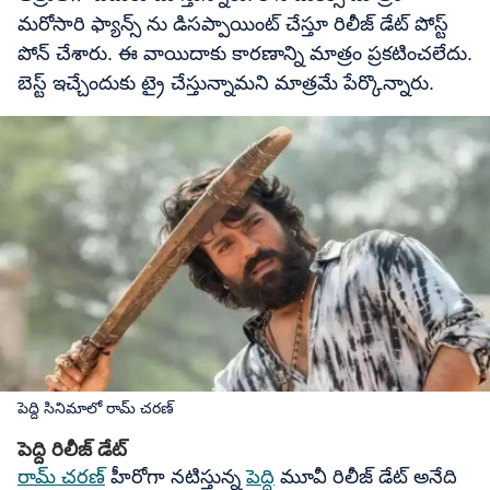
మరోసారి ఫ్యాన్స్ ను డిసప్పాయింట్ చేస్తూ రిలీజ్ డేట్ పోస్ట్
పోన్ చేశారు. ఈ వాయిదాకు కారణాన్ని మాత్రం ప్రకటించలేదు.
బెస్ట్ ఇచ్చేందుకు ట్రై చేస్తున్నామని మాత్రమే పేర్కొన్నారు.
పెద్ది సినిమాలో రామ్ చరణ్
పెద్ది రిలీజ్ డేట్
రామ్ చరణ్
హీరోగా నటిస్తున్న
పెద్ది
మూవీ రిలీజ్ డేట్ అనేది