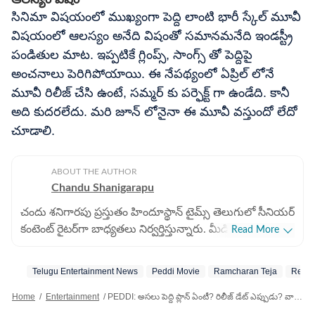
సినిమా విషయంలో ముఖ్యంగా పెద్ది లాంటి భారీ స్కేల్ మూవీ
విషయంలో ఆలస్యం అనేది విషంతో సమానమనేది ఇండస్ట్రీ
పండితుల మాట. ఇప్పటికే గ్లింప్స్, సాంగ్స్ తో పెద్దిపై
అంచనాలు పెరిగిపోయాయి. ఈ నేపథ్యంలో ఏప్రిల్ లోనే
మూవీ రిలీజ్ చేసి ఉంటే, సమ్మర్ కు పర్ఫెక్ట్ గా ఉండేది. కానీ
అది కుదరలేదు. మరి జూన్ లోనైనా ఈ మూవీ వస్తుందో లేదో
చూడాలి.
ABOUT THE AUTHOR
Chandu Shanigarapu
చందు శనిగారపు ప్రస్తుతం హిందూస్థాన్ టైమ్స్ తెలుగులో సీనియర్
కంటెంట్ రైట‌ర్‌గా బాధ్యతలు నిర్వర్తిస్తున్నారు. మీడియా రంగంలో
Read More
ఎనిమిదేళ్లకు పైగా అనుభవం ఆయన సొంతం. 2025 నుంచి
డిజిటల్ మీడియాలోనూ తనదైన ముద్ర వేస్తున్నారు. సినిమా
Telugu Entertainment News
Peddi Movie
Ramcharan Teja
Relea
వార్తలను ఎప్పటికప్పుడు అందించడం, స్పోర్ట్స్ న్యూస్ ముఖ్యంగా
క్రికెట్ విశ్లేషణలను చదివించేలా ఇవ్వడం ఆయన ప్రత్యేకత. మ్యాచ్
Home
/
Entertainment
/
PEDDI: అసలు పెద్ది ప్లాన్ ఏంటీ? రిలీజ్ డేట్ ఎప్పుడు? వాయిదాకు కారణాలు ఇవేనా?
రిపోర్ట్ లను వేగంగా అందించడం, లైవ్ అప్ డేట్స్ ఇవ్వడంలో