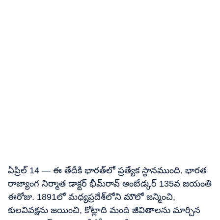
ఏప్రిల్ 14 — ఈ తేదీకి భారత్‌లో ప్రత్యేక స్థానముంది. భారత
రాజ్యాంగ నిర్మాత డాక్టర్ భీమ్‌రావ్ అంబేడ్కర్ 135వ జయంతి
ఈరోజు. 1891లో మధ్యప్రదేశ్‌లోని మౌలో జన్మించి,
కులవివక్షను జయించి, కోట్లాది మంది జీవితాలను మార్చిన