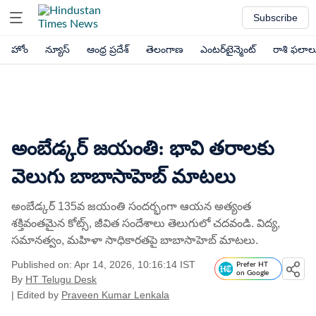
Subscribe
హోం
న్యూస్
ఆంధ్ర ప్రదేశ్
తెలంగాణ
ఎంటర్‌టైన్మెంట్
రాశి ఫలాల
అంబేడ్కర్ జయంతి: భావి తరాలకు
వెలుగు బాబాసాహెబ్ మాటలు
అంబేడ్కర్ 135వ జయంతి సందర్భంగా ఆయన అత్యంత
శక్తివంతమైన కోట్స్, జీవిత సందేశాలు తెలుగులో చదవండి. విద్య,
సమానత్వం, మహిళా సాధికారతపై బాబాసాహెబ్ మాటలు.
Published on: Apr 14, 2026, 10:16:14 IST
Prefer HT
on Google
By
HT Telugu Desk
| Edited by
Praveen Kumar Lenkala