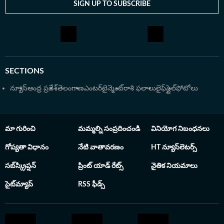
SIGN UP TO SUBSCRIBE
SECTIONS
న్యూస్
ఆంధ్ర ప్రదేశ్
తెలంగాణ
ఎంటర్‌టైన్మెంట్
రాశి ఫలాలు
లైఫ్‌స్టైల్
ఫోటోలు
మా గురించి
మమ్మల్ని సంప్రదించండి
వినియోగ నిబంధనలు
గోప్యతా విధానం
నేటి వాతావరణం
HT న్యూస్‌లెటర్స్
సబ్‌స్క్రిప్షన్
ప్రింట్ యాడ్ రేట్స్
నైతిక నియమాలు
సైట్‌మ్యాప్
RSS ఫీడ్స్