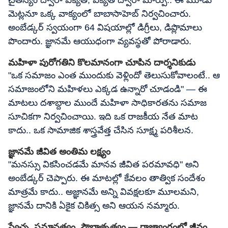
చైతన్యం ద్వారా ఐక్యత, ఐక్యత ద్వారా మార్పు.. ఈ మూడు
మెట్లనూ ఒక్క వాక్యంలో బాబాసాహెబ్ నిర్వచించారు.
అంబేడ్కర్ స్వయంగా 64 విషయాల్లో డిగ్రీలు, డిప్లొమాలు
పొందారు. జ్ఞానమే ఆయుధంగా వ్యవస్థతో పోరాడారు.
మహిళా పురోగతిని కొలమానంగా చూపిన దార్శనికుడు
"ఒక సమాజం ఎంత ముందుకు వెళ్లిందో తెలుసుకోవాలంటే.. ఆ
సమాజంలోని మహిళలు ఎక్కడ ఉన్నారో చూడండి" — ఈ
మాటలు దశాబ్దాల ముందే మహిళా సాధికారతను సమాజ
సూచికగా నిర్వచించాయి. ఇది ఒక రాజకీయ నేత మాట
కాదు.. ఒక సామాజిక శాస్త్రవేత్త చేసిన సూక్ష్మ పరిశీలన.
జ్ఞానమే జీవిత అంతిమ లక్ష్యం
"మనస్సు వికసించడమే మానవ జీవిత పరమావధి" అని
అంబేడ్కర్ చెప్పారు. ఈ మాటల్లో కేవలం తాత్విక సందేశం
మాత్రమే కాదు.. అజ్ఞానమే అన్ని వివక్షలకూ మూలమని,
జ్ఞానమే దానికి ఏకైక చికిత్స అని ఆయన నమ్మారు.
స్వేచ్ఛ, సమానత్వం, సౌభ్రాతృత్వం — రాజ్యాంగంలో జీవం