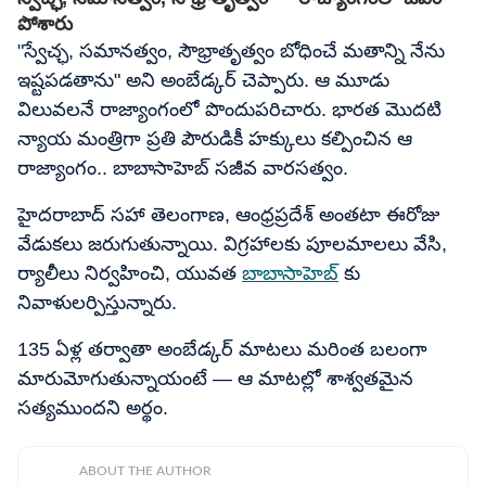
పోశారు
"స్వేచ్ఛ, సమానత్వం, సౌభ్రాతృత్వం బోధించే మతాన్ని నేను
ఇష్టపడతాను" అని అంబేడ్కర్ చెప్పారు. ఆ మూడు
విలువలనే రాజ్యాంగంలో పొందుపరిచారు. భారత మొదటి
న్యాయ మంత్రిగా ప్రతి పౌరుడికీ హక్కులు కల్పించిన ఆ
రాజ్యాంగం.. బాబాసాహెబ్ సజీవ వారసత్వం.
హైదరాబాద్ సహా తెలంగాణ, ఆంధ్రప్రదేశ్ అంతటా ఈరోజు
వేడుకలు జరుగుతున్నాయి. విగ్రహాలకు పూలమాలలు వేసి,
ర్యాలీలు నిర్వహించి, యువత
బాబాసాహెబ్
కు
నివాళులర్పిస్తున్నారు.
135 ఏళ్ల తర్వాతా అంబేడ్కర్ మాటలు మరింత బలంగా
మారుమోగుతున్నాయంటే — ఆ మాటల్లో శాశ్వతమైన
సత్యముందని అర్థం.
ABOUT THE AUTHOR