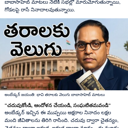
బాబాసాహెబ్ మాటలు నేటికీ సభల్లో మారుమోగుతున్నాయి,
గోడలపై రాసే నినాదాలవుతున్నాయి.
అంబేడ్కర్ జయంతి: భావి తరాలకు వెలుగు బాబాసాహెబ్ మాటలు
"చదువుకోండి, ఆందోళన చేయండి, సంఘటితమవండి"
అంబేడ్కర్ ఇచ్చిన ఈ ముప్పయి అక్షరాల నినాదం లక్షల
మంది జీవితాలను తిరిగి రాసింది. చదువు ద్వారా చైతన్యం,