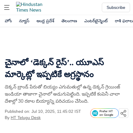
Subscribe
హోం
న్యూస్
ఆంధ్ర ప్రదేశ్
తెలంగాణ
ఎంటర్‌టైన్మెంట్
రాశి ఫలాల
చైనాలో ‘డెక్కన్‌ రైస్’.. యూఎస్
మార్కెట్లో ఇప్పటికే అగ్రస్థానం
డెక్కన్ బ్రాండ్ పేరుతో బియ్యం ఎగుమతుల్లో ఉన్న డెక్కన్‌ గ్రెయింజ్‌
ఇండియా తాజాగా చైనాలో అడుగుపెట్టింది. ఇప్పటికే కంపెనీ చాలా
దేశాల్లో 30 రకాల బియ్యాన్ని పరిచయం చేసింది.
Published on: Jul 10, 2025, 11:45:02 IST
Prefer HT
on Google
By
HT Telugu Desk