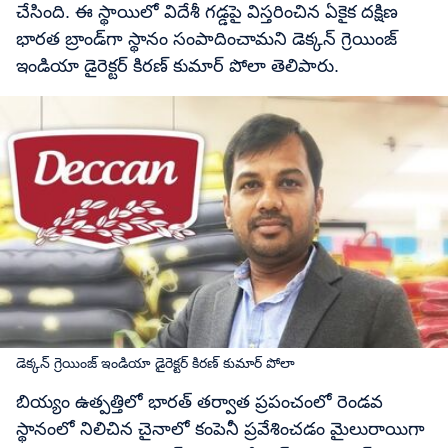
చేసింది. ఈ స్థాయిలో విదేశీ గడ్డపై విస్తరించిన ఏకైక దక్షిణ
భారత బ్రాండ్‌గా స్థానం సంపాదించామని డెక్కన్‌ గ్రెయింజ్‌
ఇండియా డైరెక్టర్‌ కిరణ్‌ కుమార్‌ పోలా తెలిపారు.
డెక్కన్‌ గ్రెయింజ్‌ ఇండియా డైరెక్టర్‌ కిరణ్‌ కుమార్‌ పోలా
బియ్యం ఉత్పత్తిలో భారత్‌ తర్వాత ప్రపంచంలో రెండవ
స్థానంలో నిలిచిన చైనాలో కంపెనీ ప్రవేశించడం మైలురాయిగా