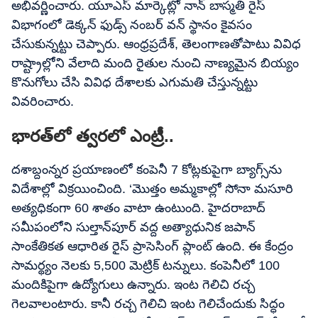
అభివర్ణించారు. యూఎస్ మార్కెట్లో నాన్ బాస్మతి రైస్
విభాగంలో డెక్కన్ ఫుడ్స్ నంబర్ వన్ స్థానం కైవసం
చేసుకున్నట్టు చెప్పారు. ఆంధ్రప్రదేశ్, తెలంగాణతోపాటు వివిధ
రాష్ట్రాల్లోని వేలాది మంది రైతుల నుంచి నాణ్యమైన బియ్యం
కొనుగోలు చేసి వివిధ దేశాలకు ఎగుమతి చేస్తున్నట్టు
వివరించారు.
భారత్‌లో త్వరలో ఎంట్రీ..
దశాబ్దంన్నర ప్రయాణంలో కంపెనీ 7 కోట్లకుపైగా బ్యాగ్స్‌ను
విదేశాల్లో విక్రయించింది. ‘మొత్తం అమ్మకాల్లో సోనా మసూరి
అత్యధికంగా 60 శాతం వాటా ఉంటుంది. హైదరాబాద్‌
సమీపంలోని సుల్తాన్‌పూర్‌ వద్ద అత్యాధునిక జపాన్
సాంకేతికత ఆధారిత రైస్‌ ప్రాసెసింగ్‌ ప్లాంట్‌ ఉంది. ఈ కేంద్రం
సామర్థ్యం నెలకు 5,500 మెట్రిక్‌ టన్నులు. కంపెనీలో 100
మందికిపైగా ఉద్యోగులు ఉన్నారు. ఇంట గెలిచి రచ్చ
గెలవాలంటారు. కానీ రచ్చ గెలిచి ఇంట గెలిచేందుకు సిద్ధం