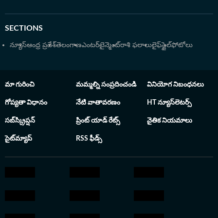
SECTIONS
న్యూస్
ఆంధ్ర ప్రదేశ్
తెలంగాణ
ఎంటర్‌టైన్మెంట్
రాశి ఫలాలు
లైఫ్‌స్టైల్
ఫోటోలు
మా గురించి
మమ్మల్ని సంప్రదించండి
వినియోగ నిబంధనలు
గోప్యతా విధానం
నేటి వాతావరణం
HT న్యూస్‌లెటర్స్
సబ్‌స్క్రిప్షన్
ప్రింట్ యాడ్ రేట్స్
నైతిక నియమాలు
సైట్‌మ్యాప్
RSS ఫీడ్స్