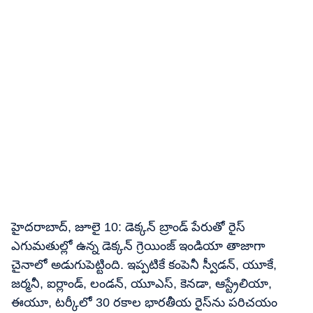
హైదరాబాద్, జూలై 10: డెక్కన్ బ్రాండ్ పేరుతో రైస్‌
ఎగుమతుల్లో ఉన్న డెక్కన్‌ గ్రెయింజ్‌ ఇండియా తాజాగా
చైనాలో అడుగుపెట్టింది. ఇప్పటికే కంపెనీ స్వీడన్, యూకే,
జర్మనీ, ఐర్లాండ్, లండన్, యూఎస్, కెనడా, ఆస్ట్రేలియా,
ఈయూ, టర్కీలో 30 రకాల భారతీయ రైస్‌ను పరిచయం