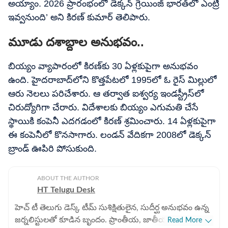
అయ్యాం. 2026 ప్రారంభంలో డెక్కన్‌ గ్రెయింజ్‌ భారత్‌లో ఎంట్రీ
ఇవ్వనుంది’ అని కిరణ్‌ కుమార్‌ తెలిపారు.
మూడు దశాబ్దాల అనుభవం..
బియ్యం వ్యాపారంలో కిరణ్‌కు 30 ఏళ్లకుపైగా అనుభవం
ఉంది. హైదరాబాద్‌లోని కొత్తపేటలో 1995లో ఓ రైస్‌ మిల్లులో
ఆరు నెలలు పరిచేశారు. ఆ తర్వాత ఐశ్వర్య ఇండస్ట్రీస్‌లో
చిరుద్యోగిగా చేరారు. విదేశాలకు బియ్యం ఎగుమతి చేసే
స్థాయికి కంపెనీ ఎదగడంలో కిరణ్‌ శ్రమించారు. 14 ఏళ్లకుపైగా
ఈ కంపెనీలో కొనసాగారు. లండన్‌ వేదికగా 2008లో డెక్కన్‌
బ్రాండ్‌ ఊపిరి పోసుకుంది.
ABOUT THE AUTHOR
HT Telugu Desk
హెచ్ టీ తెలుగు డెస్క్ టీమ్ సుశిక్షితులైన, సుదీర్ఘ అనుభవం ఉన్న
జర్నలిస్టులతో కూడిన బృందం. ప్రాంతీయ, జాతీయ,
Read More