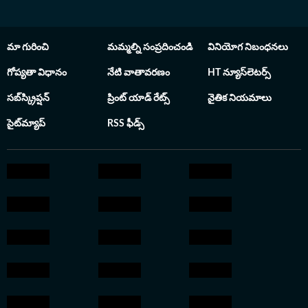
మా గురించి
మమ్మల్ని సంప్రదించండి
వినియోగ నిబంధనలు
గోప్యతా విధానం
నేటి వాతావరణం
HT న్యూస్‌లెటర్స్
సబ్‌స్క్రిప్షన్
ప్రింట్ యాడ్ రేట్స్
నైతిక నియమాలు
సైట్‌మ్యాప్
RSS ఫీడ్స్