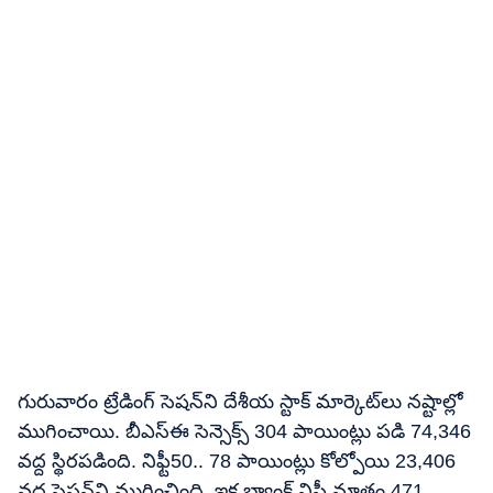
గురువారం ట్రేడింగ్​ సెషన్​ని దేశీయ స్టాక్​ మార్కెట్​లు నష్టాల్లో
ముగించాయి. బీఎస్​ఈ సెన్సెక్స్​ 304 పాయింట్లు పడి 74,346
వద్ద స్థిరపడింది. నిఫ్టీ50.. 78 పాయింట్లు కోల్పోయి 23,406
వద్ద సెషన్​ని ముగించింది. ఇక బ్యాంక్​ నిఫ్టీ మాత్రం 471