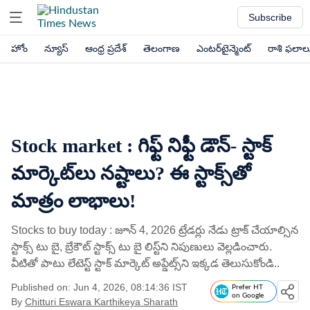
Subscribe
హోం
న్యూస్
ఆంధ్ర ప్రదేశ్
తెలంగాణ
ఎంటర్‌టైన్మెంట్
రాశి ఫలాల
Stock market : గిఫ్ట్​ నిఫ్టీ డౌన్- స్టాక్​
మార్కెట్​లు నష్టాలు? ఈ స్టాక్స్​తో
మాత్రం లాభాలు!
Stocks to buy today : జూన్ 4, 2026 ట్రేడర్లు నేడు ట్రాక్​ చేయాల్సిన
స్టాక్స్​ టు బై, బ్రేకౌట్​ స్టాక్స్​ టు బై లిస్ట్​ని నిపుణులు వెల్లడించారు.
వీటితో పాటు లేటెస్ట్​ స్టాక్​ మార్కెట్​ అప్డేట్స్​ని ఇక్కడ తెలుసుకోండి..
Published on: Jun 4, 2026, 08:14:36 IST
Prefer HT
on Google
By
Chitturi Eswara Karthikeya Sharath