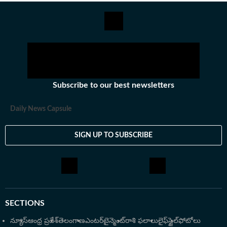
రాసేవారు. ఏ అంశమైనా సరళంగా, చదివేందుకు సులభంగా ఉండే
విధంగా తీర్చిదిద్దేందుకు ఇష్టపడతారు.IGNOU నుంచి
జర్నలిజంలో పీజీ డిగ్రీ ఉంది. అంతకుముందు బీటెక్​ పూర్తి చేశారు.
కథలు చెప్పడం, రాయడంపై ఇష్టంతో ఈ రంగాన్ని ఎంచుకున్నారు.
తన ఆర్టికల్స్​తో ఇప్పుడు ప్రజలకు చేరువవుతున్నారు.
Subscribe to our best newsletters
Daily News Capsule
SIGN UP TO SUBSCRIBE
SECTIONS
న్యూస్
ఆంధ్ర ప్రదేశ్
తెలంగాణ
ఎంటర్‌టైన్మెంట్
రాశి ఫలాలు
లైఫ్‌స్టైల్
ఫోటోలు