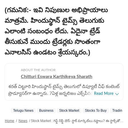
(గమనిక:- ఇవి నిపుణుల అభిప్రాయాలు
మాత్రమే. హిందుస్థాన్​ టైమ్స్​ తెలుగుకు
ఎలాంటి సంబంధం లేదు. ఏదైనా ట్రేడ్​
తీసుకునే ముందు ట్రేడర్లకు సొంతంగా
ఎనాలసిస్​ ఉండటం శ్రేయస్కరం.)
ABOUT THE AUTHOR
Chitturi Eswara Karthikeya Sharath
శరత్​ చిట్టూరి హిందుస్థాన్ టైమ్స్ తెలుగులో డిప్యూటీ చీఫ్​ కంటెంట్
ప్రొడ్యూసర్‌గా ఉన్నారు. 7ఏళ్ల జర్నలిజం ఎక్స్​పీరియెన్స్​తో ఇక్కడ
Read More
బిజినెస్​, ఆటో, టెక్​, పర్సనల్​ ఫైనాన్స్​, నేషనల్​- ఇంటర్నేషనల్,
స్పోర్ట్స్​ వార్తలు రాస్తున్నారు. 2022 జనవరిలో హిందుస్థాన్ టైమ్
Telugu News
Business
Stock Market
Stocks To Buy
Trading
తెలుగులో చేరారు. పలుమార్లు హెచ్​టీ ఇన్​స్టా అవార్డులు
అదుకున్నారు. గతంలో ఈటీవీ భారత్​లో కంటెంట్ రైటర్‌గా పని
Home
/
News
/
Stock Market : గిఫ్ట్​ నిఫ్టీ డౌన్- స్టాక్​ మార్కెట్​లు నష్టాలు? ఈ స్టాక్స్​తో మాత్రం లాభాలు!
చేశారు. అక్కడ జాతీయం, అంతర్జాతీయం, బిజినెస్​ వార్తలు