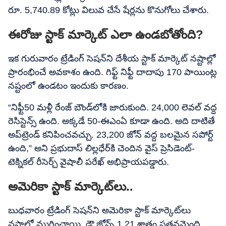
రూ. 5,740.89 కోట్లు విలువ చేసే షేర్లను కొనుగోలు చేశారు.
ఈరోజు స్టాక్​ మార్కెట్​ ఎలా ఉండబోతోంది?
ఇక గురువారం ట్రేడింగ్​ సెషన్​ని దేశీయ స్టాక్​ మార్కెట్​ నష్టాల్లో
ప్రారంభించే అవకాశం ఉంది. గిఫ్ట్​ నిఫ్టీ దాదాపు 170 పాయింట్ల
నష్టంలో ఉండటం ఇందుకు కారణం.
“నిఫ్టీ50 మళ్లీ రేంజ్​ బౌండ్​లోకి జారుకుంది. 24,000 లెవల్​ వద్ద
రెసిస్టెన్స్​ ఉంది. అక్కడే 50-ఈఎంఏ కూడా ఉంది. అది దాటితే
అప్​ట్రెండ్​ కనిపించవచ్చు. 23,200 జోన్​ వద్ద బలమైన సపోర్ట్​
ఉంది,” అని ప్రభుదాస్ లిల్లధేర్​కి చెందిన వైస్​ ప్రెసిడెంట్-
టెక్నికల్ రీసెర్చ్ వైషాలీ పరేఖ్​ అభిప్రాయపడ్డారు.
అమెరికా స్టాక్​ మార్కెట్​లు..
బుధవారం ట్రేడింగ్​ సెషన్​ని అమెరికా స్టాక్​ మార్కెట్​లు
నష్టాల్లో ముగించాయి. డౌ జోన్స్​ 1.21 శాతం పతనమైంది.