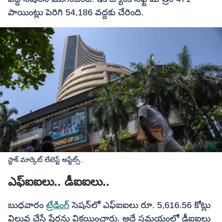
పాయింట్లు పెరిగి 54,186 వద్దకు చేరింది.
స్టాక్ మార్కెట్​ లేటెస్ట్ అప్డేట్స్..
ఎఫ్​ఐఐలు.. డీఐఐలు..
బుధవారం
ట్రేడింగ్
​ సెషన్​లో ఎఫ్​ఐఐలు రూ. 5,616.56 కోట్లు
విలువ చేసే షేర్లను విక్రయించారు. అదే సమయంలో డీఐఐలు