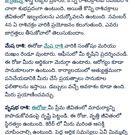
జ్యోతిష్య
శాస్త్ర లెక్కల ప్రకారం, కొన్ని రాశిచక్రాలకు నవంబర్ 4
చాలా శుభప్రదంగా ఉంటుంది, అయితే కొన్ని రాశిచక్రాలు
జీవితంలో ఇబ్బందులను ఎదుర్కోవలసి ఉంటుంది. నవంబర్
4న ఏ రాశిచక్రం వారికి ప్రయోజనం కలుగుతుంది, ఎవరు
జాగ్రత్తలు తీసుకోవాలో తెలుసుకుందాం.
మేష రాశి:
ఈరోజు
మేష రాశి
వారికి సంతోషం మరియు
దుఃఖం రెండూ వుంటారు. ఆఫీసులో మీ కృషిని ప్రదర్శించండి.
ఈ రోజు మీరు ఆర్థికంగా మెరుగ్గా ఉంటారు. ఆరోగ్యం కూడా
సానుకూలంగా ఉంటుంది. కార్యాలయంలో అత్యుత్తమంగా
పనిచేయడానికి మీరు చేసే ప్రయత్నాలు సానుకూల
ఫలితాలను ఇస్తాయి. డబ్బులు వచ్చే అవకాశం కూడా ఉంది.
మీరు ప్రయాణించవచ్చు.
వృషభ రాశి:
ఈరోజు
మీ ప్రేమ జీవితంలో మాధుర్యాన్ని
కాపాడుకోవడంపై దృష్టి పెట్టండి. ఈ రోజు, వృత్తి జీవితంలో
స్థిరత్వం ఉంటుంది. కెరీర్ లో మీరు మరింత ఆసక్తి
చూపించాల్సి ఉంటుంది. పెద్ద ఆర్థిక సమస్యలు ఏవీ మిమ్మల్ని