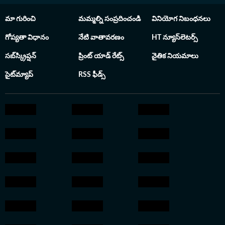
మా గురించి
మమ్మల్ని సంప్రదించండి
వినియోగ నిబంధనలు
గోప్యతా విధానం
నేటి వాతావరణం
HT న్యూస్‌లెటర్స్
సబ్‌స్క్రిప్షన్
ప్రింట్ యాడ్ రేట్స్
నైతిక నియమాలు
సైట్‌మ్యాప్
RSS ఫీడ్స్