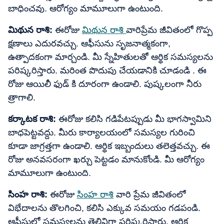
బాధించవు. ఆరోగ్యం మామూలుగా ఉంటుంది.
మిథున రాశి:
ఈరోజు
మిథున రాశి
వారిప్రేమ జీవితంలో గొప్ప
క్షణాలు ఎదురవచ్చు. ఆఫీసును సృజనాత్మకంగా,
ఉత్పాదకంగా మార్చండి. మీ స్నేహితులతో ఆర్థిక సమస్యలను
పరిష్కరిస్తారు. మరింత పొదుపు చేయడానికి చూడండి . ఈ
రోజు ఆయిలీ ఫుడ్ కి దూరంగా ఉండాలి. పుష్కలంగా నీరు
త్రాగాలి.
కర్కాటక రాశి:
ఈరోజు కలిసి గడిపేటప్పుడు మీ భాగస్వామిని
బాధపెట్టవద్దు. మీరు కార్యాలయంలో సమస్యల గురించి
కూడా జాగ్రత్తగా ఉండాలి. ఆర్థిక ఇబ్బందులు తలెత్తవచ్చు. ఈ
రోజు అనవసరంగా ఖర్చు పెట్టడం మానుకోండి. మీ ఆరోగ్యం
మామూలుగా ఉంటుంది.
సింహ రాశి:
ఈరోజు
సింహ రాశి
వారి ప్రేమ జీవితంలో
విభేదాలను తొలగించి, కలిసి ఎక్కువ సమయం గడపండి.
ఆఫీసులో సమస్యలను తెలివిగా పరిష్కరిస్తారు. ఆర్థిక