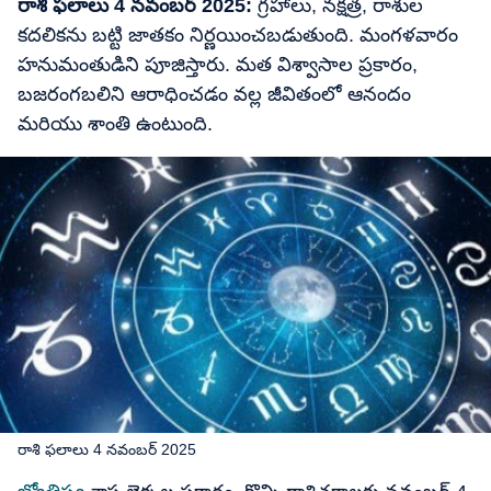
రాశి ఫలాలు 4 నవంబర్ 2025:
గ్రహాలు, నక్షత్ర, రాశుల
కదలికను బట్టి జాతకం నిర్ణయించబడుతుంది. మంగళవారం
హనుమంతుడిని పూజిస్తారు. మత విశ్వాసాల ప్రకారం,
బజరంగబలిని ఆరాధించడం వల్ల జీవితంలో ఆనందం
మరియు శాంతి ఉంటుంది.
రాశి ఫలాలు 4 నవంబర్ 2025