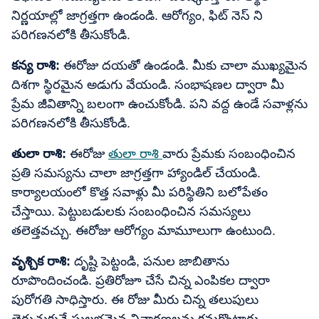
నిర్ణయాల్లో జాగ్రత్తగా ఉండండి. ఆరోగ్యం, ఫిట్ నెస్ ని
పరిగణనలోకి తీసుకోండి.
కన్య రాశి:
ఈరోజు దయతో ఉండండి. మీకు చాలా ముఖ్యమైన
దిశగా స్థిరమైన అడుగు వేయండి. సంభాషణల ద్వారా మీ
ప్రేమ జీవితాన్ని బలంగా ఉంచుకోండి. పని వద్ద ఉండే సవాళ్లను
పరిగణనలోకి తీసుకోండి.
తులా రాశి:
ఈరోజు
తులా రాశి
వారు ప్రేమకు సంబంధించిన
ప్రతి సమస్యను చాలా జాగ్రత్తగా హ్యాండిల్ చేయండి.
కార్యాలయంలో కొత్త సవాళ్లు మీ పరిస్థితిని బలోపేతం
చేస్తాయి. పెట్టుబడులకు సంబంధించిన సమస్యలు
తలెత్తవచ్చు. ఈరోజు ఆరోగ్యం మామూలుగా ఉంటుంది.
వృశ్చిక రాశి:
దృష్టి పెట్టండి, పనుల జాబితాను
రూపొందించండి. ప్రతిరోజూ చేసే చిన్న ఎంపికల ద్వారా
పురోగతి సాధిస్తారు. ఈ రోజు మీరు చిన్న తలుపులు