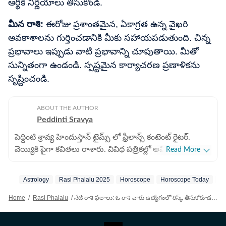
ఆర్థిక నిర్ణయాలు తీసుకోండి.
మీన రాశి:
ఈరోజు ప్రశాంతమైన, ఏకాగ్రత ఉన్న వైఖరి
అవకాశాలను గుర్తించడానికి మీకు సహాయపడుతుంది. చిన్న
ప్రభావాలు ఇప్పుడు వాటి ప్రభావాన్ని చూపుతాయి. మీతో
సున్నితంగా ఉండండి. స్పష్టమైన కార్యాచరణ ప్రణాళికను
సృష్టించండి.
ABOUT THE AUTHOR
Peddinti Sravya
పెద్దింటి శ్రావ్య హిందుస్తాన్ టైమ్స్ లో ఫ్రీలాన్స్ కంటెంట్ రైటర్.
వెయ్యికి పైగా కవితలు రాశారు. వివిధ పత్రికల్లో అవి ప్రచురితం
Read More
అయ్యాయి. బీఏ (సైకాలజీ), బీఈడీ పూర్తి చేసారు. జర్నలిజంలో
ఆరేళ్లకు పైగా అనుభవం ఉన్న ఆమె జ్యోతిష శాస్త్ర సంబంధిత
Astrology
Rasi Phalalu 2025
Horoscope
Horoscope Today
Me
వార్తలు రాయడంలో నైపుణ్యం కలిగి ఉన్నారు. గతంలో పలు వెబ్
సైట్లలో కంటెంట్ రైటర్ గా పనిచేశారు. హిందూ సంప్రదాయాలు,
Home
/
Rasi Phalalu
/
నేటి రాశి ఫలాలు: ఓ రాశి వారు ఉద్యోగంలో రిస్క్ తీసుకోకూడదు.. సురక్షితమైన ఆర్థిక నిర్ణయాలు తీసుకోండి!
ఆచారాలు అందరికీ తెలియాలనే ఉద్దేశంతో జ్యోతిష శాస్త్ర
సంబంధిత వార్తలను అందిస్తున్నారు. 2024 డిసెంబర్ నుంచి