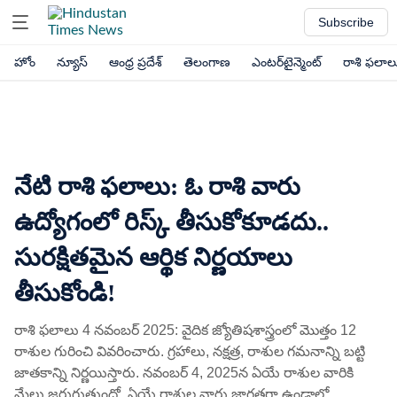
Subscribe
హోం
న్యూస్
ఆంధ్ర ప్రదేశ్
తెలంగాణ
ఎంటర్‌టైన్మెంట్
రాశి ఫలాల
నేటి రాశి ఫలాలు: ఓ రాశి వారు
ఉద్యోగంలో రిస్క్ తీసుకోకూడదు..
సురక్షితమైన ఆర్థిక నిర్ణయాలు
తీసుకోండి!
రాశి ఫలాలు 4 నవంబర్ 2025: వైదిక జ్యోతిషశాస్త్రంలో మొత్తం 12
రాశుల గురించి వివరించారు. గ్రహాలు, నక్షత్ర, రాశుల గమనాన్ని బట్టి
జాతకాన్ని నిర్ణయిస్తారు. నవంబర్ 4, 2025న ఏయే రాశుల వారికి
మేలు జరుగుతుందో, ఏయే రాశుల వారు జాగ్రత్తగా ఉండాలో