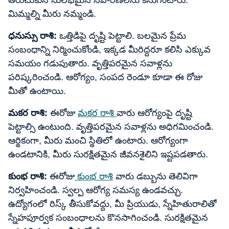
తెరుచుకునే సులభమైన నివారణలను కనుగొంటారు.
మిమ్మల్ని మీరు నమ్మండి.
ధనుస్సు రాశి:
ఒత్తిడిపై దృష్టి పెట్టాలి. బలమైన ప్రేమ
సంబంధాన్ని నిర్మించుకోండి, ఇక్కడ మీరిద్దరూ కలిసి ఎక్కువ
సమయం గడుపుతారు. వృత్తిపరమైన సవాళ్లను
పరిష్కరించండి. ఆరోగ్యం, సంపద రెండూ కూడా ఈ రోజు
మీతో ఉంటాయి.
మకర రాశి:
ఈరోజు
మకర రాశి
వారు ఆరోగ్యంపై దృష్టి
పెట్టాల్సి ఉంటుంది. వృత్తిపరమైన సవాళ్లను అధిగమించండి.
ఆర్థికంగా, మీరు మంచి స్థితిలో ఉంటారు. ఆరోగ్యంగా
ఉండటానికి, మీరు సురక్షితమైన జీవనశైలిని ఇష్టపడతారు.
కుంభ రాశి:
ఈరోజు
కుంభ రాశి
వారు డబ్బును తెలివిగా
నిర్వహించండి. స్వల్ప ఆరోగ్య సమస్య ఉండవచ్చు.
ఉద్యోగంలో రిస్క్ తీసుకోవద్దు, మీ ప్రియుడు, స్నేహితురాలితో
స్నేహపూర్వక సంబంధాలను కొనసాగించండి. సురక్షితమైన