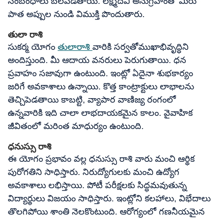
సంబంధాలు బలపడతాయి. లక్ష్మీదేవి అనుగ్రహంతో మీరు
పాత అప్పుల నుండి విముక్తి పొందుతారు.
తులా రాశి
సుకర్మ యోగం
తులారాశి
వారికి సర్వతోముఖాభివృద్ధిని
అందిస్తుంది. మీ ఆదాయ వనరులు పెరుగుతాయి. ధన
ప్రవాహం సజావుగా ఉంటుంది. ఇంట్లో ఏదైనా శుభకార్యం
జరిగే అవకాశాలు ఉన్నాయి. కొత్త కాంట్రాక్టులు లాభాలను
తెచ్చిపెడతాయి కాబట్టి, వ్యాపార వాణిజ్య రంగంలో
ఉన్నవారికి ఇది చాలా లాభదాయకమైన కాలం. వైవాహిక
జీవితంలో మరింత మాధుర్యం ఉంటుంది.
ధనుస్సు రాశి
ఈ యోగం ప్రభావం వల్ల ధనుస్సు రాశి వారు మంచి ఆర్థిక
పురోగతిని సాధిస్తారు. నిరుద్యోగులకు మంచి ఉద్యోగ
అవకాశాలు లభిస్తాయి. పోటీ పరీక్షలకు సిద్ధమవుతున్న
విద్యార్థులు విజయం సాధిస్తారు. ఇంట్లోని కలహాలు, విభేదాలు
తొలగిపోయి శాంతి నెలకొంటుంది. ఆరోగ్యంలో గణనీయమైన