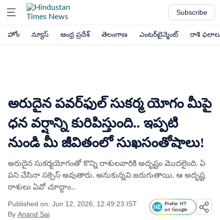
Subscribe
హోం
న్యూస్
ఆంధ్ర ప్రదేశ్
తెలంగాణ
ఎంటర్‌టైన్మెంట్
రాశి ఫలాల
అరుదైన పవర్‌ఫుల్ సుకర్మ యోగం మీపై
ధన వర్షాన్ని కురిపిస్తుంది.. ఇప్పటి
నుండి మీ జీవితంలో సుఖసంతోషాలు!
అరుదైన సుకర్మయోగంతో కొన్ని రాశులవారికి అదృష్టం మెుదలైంది. ఏ
పని చేసినా సక్సెస్ అవుతారు. అనుకున్నవి జరుగుతాయి. ఆ అదృష్ట
రాశులు ఏవో చూద్దాం..
Published on: Jun 12, 2026, 12:49:23 IST
Prefer HT
on Google
By
Anand Sai