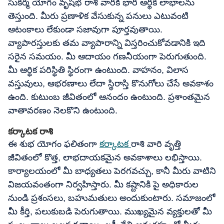
సుకర్మ యోగం వృషభ రాశి వారికి భారీ ఆర్థిక లాభాలను
తెస్తుంది. మీరు ప్రణాళిక వేసుకున్న పనులు ఎటువంటి
ఆటంకాలు లేకుండా సజావుగా పూర్తవుతాయి.
వ్యాపారస్తులకు తమ వ్యాపారాన్ని విస్తరించుకోవడానికి ఇది
సరైన సమయం. మీ ఆదాయం గణనీయంగా పెరుగుతుంది.
మీ ఆర్థిక పరిస్థితి స్థిరంగా ఉంటుంది. వాహనం, విలాస
వస్తువులు, ఆభరణాలు లేదా స్థిరాస్తి కొనుగోలు చేసే అవకాశం
ఉంది. కుటుంబ జీవితంలో ఆనందం ఉంటుంది. ప్రశాంతమైన
వాతావరణం నెలకొని ఉంటుంది.
కర్కాటక రాశి
ఈ శుభ యోగం ఫలితంగా
కర్కాటక
రాశి వారి వృత్తి
జీవితంలో కొత్త, లాభదాయకమైన అవకాశాలు లభిస్తాయి.
కార్యాలయంలో మీ బాధ్యతలు పెరగవచ్చు, కానీ మీరు వాటిని
విజయవంతంగా నిర్వహిస్తారు. మీ కష్టానికి పై అధికారుల
నుండి ప్రశంసలు, బహుమతులు అందుకుంటారు. సమాజంలో
మీ కీర్తి, పలుకుబడి పెరుగుతాయి. ముఖ్యమైన వ్యక్తులతో మీ