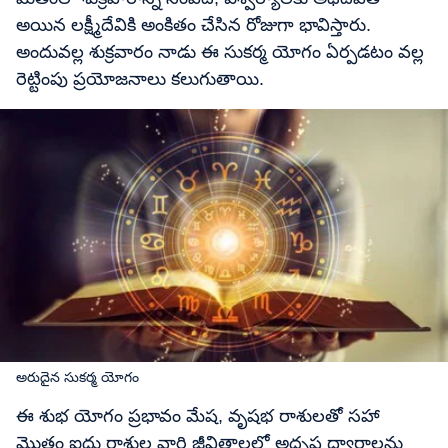
అయిన లక్ష్మీదేవికి అంకితం చేసిన రోజుగా భావిస్తారు.
అందువల్ల శుక్రవారం నాడు ఈ సుకర్మ యోగం ఏర్పడటం వల్ల
రెట్టింపు ప్రయోజనాలు కలుగుతాయి.
అరుదైన సుకర్మ యోగం
ఈ శుభ యోగం ప్రభావం మేష, వృషభ రాశులతో సహా
మొత్తం ఐదు రాశుల వారి జీవితాలలో అదృష్ట ద్వారాలను