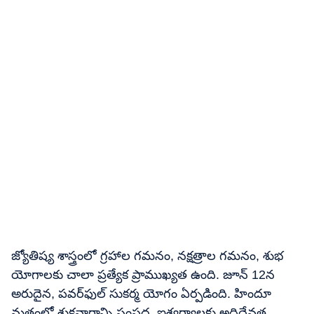
జ్యోతిష్య శాస్త్రంలో గ్రహాల గమనం, నక్షత్రాల గమనం, శుభ
యోగాలకు చాలా ప్రత్యేక ప్రాముఖ్యత ఉంది. జూన్ 12న
అరుదైన, పవర్‌ఫుల్ సుకర్మ యోగం ఏర్పడింది. హిందూ
మతంలో శుక్రవారాన్ని సంపద, ఐశ్వర్యాలకు అధిదేవత