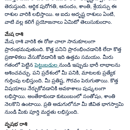
తెరుస్తుంది. ఆర్థిక పురోగతి, ఆనందం, శాంతి, శ్రేయస్సు ఈ
రాశుల వారికి లభిస్తాయి. ఆ ఐదు అదృష్ట రాశులు ఏంటి,
వాటి వల్ల కలిగే ప్రయోజనాలు ఏమిటో తెలుసుకుందాం.
మేష రాశి
మేష రాశి వారికి ఈ రోజు చాలా సానుకూలంగా
ప్రారంభమవుతుంది. కొత్త పనిని ప్రారంభించడానికి లేదా కొత్త
ప్రణాళికలు వేసుకోవడానికి ఇది ఉత్తమ సమయం. మీరు
గతంలో పెట్టిన
పెట్టుబడుల
నుండి ఇప్పుడు భారీ లాభాలను
ఆశించవచ్చు. పని ప్రదేశంలో మీ పనికి, మాటలకు ప్రత్యేక
గుర్తింపు లభిస్తుంది. మీ ప్రతిష్ట, గౌరవం పెరుగుతాయి. కొత్త
విషయాలు నేర్చుకోవడానికి అవకాశాలు పుష్కలంగా
లభిస్తాయి. అంతేకాకుండా కుటుంబంలో సంతోషం, శాంతి
నెలకొని ఉంటాయి. ప్రతి అడుగులోనూ మీ జీవిత భాగస్వామి
నుండి మీకు పూర్తి మద్దతు లభిస్తుంది.
వృషభ రాశి