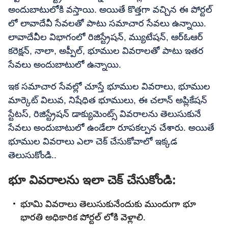
అందుబాటులోకి వస్తాయి. అయితే కొత్తగా వచ్చిన ఈ పోర్టల్
లో లావాదేవీ సేవలతో పాటు సమాచార సేవలు ఉన్నాయి.
లావాదేవీల విభాగంలో రిజిస్ట్రేషన్, మ్యుటేషన్, ఆర్ఓఆర్
కరెక్షన్, నాలా, అప్పీల్, భూముల వివరాలతో పాటు ఇతర
సేవలు అందుబాటులో ఉన్నాయి.
ఇక సమాచార సేవల్లో చూస్తే భూముల వివరాలు, భూముల
మార్కెట్ విలువ, నిషేధిత భూములు, ఈ చలాన్ అప్లికేషన్
స్టేటస్, రిజిస్ట్రేషన్ డాక్యుమెంట్స్ వివరాలను తెలుసుకునే
సేవలు అందుబాటులో ఉండేలా రూపకల్పన చేశారు. అయితే
భూముల వివరాలు ఎలా చెక్ చేసుకోవాలో ఇక్కడ
తెలుసుకోండి..
భూ వివరాలను ఇలా చెక్ చేసుకోండి:
భూమి వివరాలు తెలుసుకునేందుకు ముందుగా భూ
భారతి అధికారిక పోర్టల్ లోకి వెళ్లాలి.