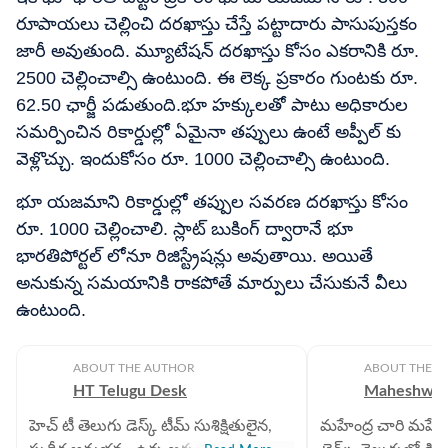
రూపాయలు చెల్లించి దరఖాస్తు చేస్తే పట్టాదారు పాసుపుస్తకం
జారీ అవుతుంది. మ్యూటేషన్ దరఖాస్తు కోసం ఎకరానికి రూ.
2500 చెల్లించాల్సి ఉంటుంది. ఈ లెక్క ప్రకారం గుంటకు రూ.
62.50 ఛార్జీ పడుతుంది.భూ హక్కులతో పాటు అధికారుల
సమర్పించిన రికార్డుల్లో ఏమైనా తప్పులు ఉంటే అప్పీల్ కు
వెళ్లొచ్చు. ఇందుకోసం రూ. 1000 చెల్లించాల్సి ఉంటుంది.
భూ యజమాని రికార్డుల్లో తప్పుల సవరణ దరఖాస్తు కోసం
రూ. 1000 చెల్లించాలి. స్లాట్ బుకింగ్ ద్వారానే భూ
భారతిపోర్టల్ లోనూ రిజిస్ట్రేషన్లు అవుతాయి. అయితే
అనుకున్న సమయానికి రాకపోతే మార్పులు చేసుకునే వీలు
ఉంటుంది.
ABOUT THE AUTHOR
ABOUT THE A
HT Telugu Desk
Maheshwar
హెచ్ టీ తెలుగు డెస్క్ టీమ్ సుశిక్షితులైన,
మహేంద్ర చారి మహేశ్వ