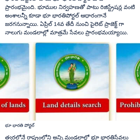
ప్రారంభమైంది. భూముల నిర్వహణతో పాటు రిజిస్ట్రేషన్ల వంటి
అంశాలన్నీ కూడా భూ భారతిపోర్టల్ ఆధారంగానే
జరగనున్నాయి. ఏప్రిల్ 14వ తేదీ నుంచి పైలెట్ ప్రాజెక్ట్ గా
నాలుగు మండలాల్లో మాత్రమే సేవలు ప్రారంభమయ్యాయి.
భూ భారతి పోర్టల్
త్వరలోనే రాష్ట్రంలోని అన్ని మండలాల్లో భూ భారతిసేవలు