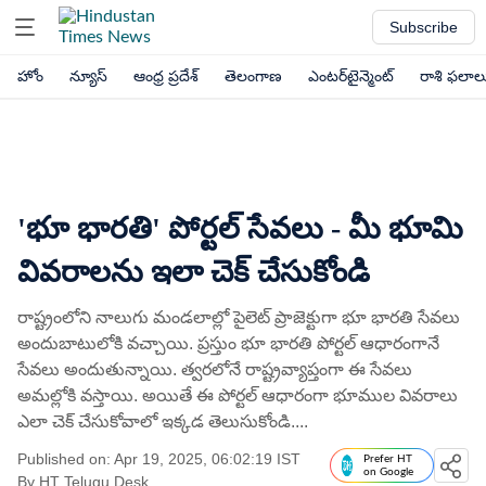
Subscribe
హోం
న్యూస్
ఆంధ్ర ప్రదేశ్
తెలంగాణ
ఎంటర్‌టైన్మెంట్
రాశి ఫలాల
'భూ భారతి' పోర్టల్ సేవలు - మీ భూమి
వివరాలను ఇలా చెక్ చేసుకోండి
రాష్ట్రంలోని నాలుగు మండలాల్లో పైలెట్ ప్రాజెక్టుగా భూ భారతి సేవలు
అందుబాటులోకి వచ్చాయి. ప్రస్తుం భూ భారతి పోర్టల్ ఆధారంగానే
సేవలు అందుతున్నాయి. త్వరలోనే రాష్ట్రవ్యాప్తంగా ఈ సేవలు
అమల్లోకి వస్తాయి. అయితే ఈ పోర్టల్ ఆధారంగా భూముల వివరాలు
ఎలా చెక్ చేసుకోవాలో ఇక్కడ తెలుసుకోండి....
Published on: Apr 19, 2025, 06:02:19 IST
Prefer HT
on Google
By
HT Telugu Desk
,