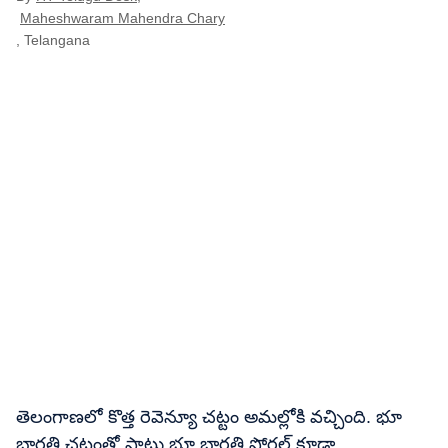
Maheshwaram Mahendra Chary
, Telangana
తెలంగాణలో కొత్త రెవెన్యూ చట్టం అమల్లోకి వచ్చింది. భూ
భారతి చట్టంతో పాటు భూ భారతి పోర్టల్ కూడా