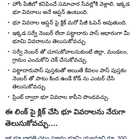
హోం పేజీలో కనిపించే సమాచార సేవల్లోకి వెళ్లాలి. ఇక్కడ
భూ వివరాలు అనే ఆప్షన్ ఉంటుంది.
భూ వివరాల ఆప్షన్ పై క్లిక్ మరో పేజీ ఓపెన్ అవుతుంది.
ఇక్కడ సర్వే నెంబర్ లేదా పట్టాదారు పాస్ ఆధారంగా మీ
భూమి వివరాలను తెలుసుకోవచ్చు.
సర్వే నెంబర్ తో చూసుకోవాలనుకుంటే జిల్లా, మండలం,
గ్రామం ఎంచుకోని చెక్ చేసుకోవచ్చు.
పట్టాదారుపాస్ పుస్తకంతో అయితే కేవలం పాస్ పుస్తకం
నెంబర్ తో పాటు కింద ఉండే కోడ్ ను ఎంటర్ చేసి
తెలుసుకోవచ్చు.
ప్రింట్ ద్వారా భూ వివరాల కాపీని పొందవచ్చు.
ఈ లింక్ పై క్లిక్ చేసి భూ వివరాలను నేరుగా
తెలుసుకోవచ్చు….
ఇక భూ భారతి చట్టం ప్రకారం భూమి యజమాని రూ. 300