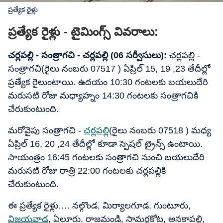
ప్రత్యేక రైళ్లు
ప్రత్యేక రైళ్లు - టైమింగ్స్ వివరాలు:
చర్లపల్లి - సంత్రాగచి - చర్లపల్లి (06 సర్వీసులు):
చర్లపల్లి -
సంత్రాగచి(రైలు నంబరు 07517 ) ఏప్రిల్ 15, 19 ,23 తేదీల్లో
ప్రత్యేక రైలుంటాయి. ఉదయం 10:30 గంటలకు బయలుదేరి
మరుసటి రోజు మధ్యాహ్నం 14:30 గంటలకు సంత్రాగచికి
చేరుకుంటుంది.
మరోవైపు సంత్రాగచి -
చర్లపల్లి
(రైలు నంబరు 07518 ) మధ్య
ఏప్రిల్ 16, 20 ,24 తేదీల్లో కూడా స్పెషల్ ట్రైన్స్ ఉంటాయి.
సాయంత్రం 16:45 గంటలకు సంత్రాగచి నుంచి బయలుదేరి
మరుసటి రోజు రాత్రి 22:00 గంటలకు చర్లపల్లికి
చేరుకుంటుంది.
ఈ ప్రత్యేక రైళ్లు…. నల్గొండ, మిర్యాలగూడ, గుంటూరు,
విజయవాడ
, ఏలూరు, రాజమండ్రి, సామర్లకోట, అనకాపల్లి,