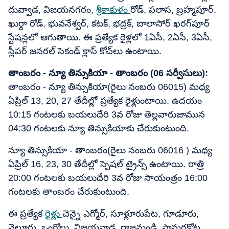
దువ్వాడ, విజయనగరం,
శ్రీకాకుళం
రోడ్, పలాస, బ్రహ్మపూర్,
ఖుర్దా రోడ్, భువనేశ్వర్, కటక్, భద్రక్, బాలాసోర్ ఖరగ్‌పూర్
స్టేషన్లలో ఆగుతాయి. ఈ ప్రత్యేక రైళ్లలో 1ఏసీ, 2ఏసీ, 3ఏసీ,
స్లీపర్ జనరల్ సెకండ్ క్లాస్ కోచ్‌లు ఉంటాయి.
తాంబరం - న్యూ తిన్సుకియా - తాంబరం (06 సర్వీసులు):
తాంబరం - న్యూ తిన్సుకియా(రైలు నంబరు 06015) మధ్య
ఏప్రిల్ 13, 20, 27 తేదీల్లో ప్రత్యేక రైళ్లుంటాయి. ఉదయం
10:15 గంటలకు బయలుదేరి 3వ రోజు తెల్లవారుజామున
04:30 గంటలకు న్యూ తిన్సుకియాకు చేరుకుంటుంది.
న్యూ తిన్సుకియా - తాంబరం(రైలు నంబరు 06016 ) మధ్య
ఏప్రిల్ 16, 23, 30 తేదీల్లో స్పెషల్ ట్రైన్స్ ఉంటాయి. రాత్రి
20:00 గంటలకు బయలుదేరి 3వ రోజు సాయంత్రం 16:00
గంటలకు తాంబరం చేరుకుంటుంది.
ఈ ప్రత్యేక
రైళ్లు
చెన్నై ఎగ్మోర్, సూళ్లూరుపేట, గూడూరు,
నెల్లూరు, ఒంగోలు, విజయవాడ, రాజమండ్రి, సామర్లకోట,