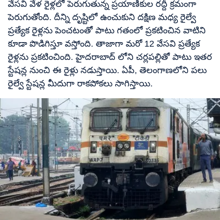
వేసవి వేళ రైళ్లలో పెరుగుతున్న ప్రయాణికుల రద్దీ క్రమంగా
పెరుగుతోంది. దీన్ని దృష్టిలో ఉంచుకుని దక్షిణ మధ్య రైల్వే
ప్రత్యేక రైళ్లను పెంచటంతో పాటు గతంలో ప్రకటించిన వాటిని
కూడా పొడిగిస్తూ వస్తోంది. తాజాగా మరో 12 వేసవి ప్రత్యేక
రైళ్లను ప్రకటించింది. హైదరాబాద్ లోని చర్లపల్లితో పాటు ఇతర
స్టేషన్ల నుంచి ఈ రైళ్లు నడుస్తాయి. ఏపీ, తెలంగాణలోని పలు
రైల్వే స్టేషన్ల మీదుగా రాకపోకలు సాగిస్తాయి.