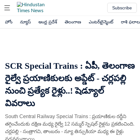
Subscribe
హోం
న్యూస్
ఆంధ్ర ప్రదేశ్
తెలంగాణ
ఎంటర్‌టైన్మెంట్
రాశి ఫలాల
SCR Special Trains : ఏపీ, తెలంగాణ
రైల్వే ప్రయాణికులకు అప్డేట్ - చర్లపల్లి
నుంచి ప్రత్యేక రైళ్లు..! షెడ్యూల్
వివరాలు
South Central Railway Special Trains : ప్రయాణికుల రద్దీని
తగ్గించేందుకు దక్షిణ మధ్య రైల్వే 12 సమ్మర్ స్పెషల్ రైళ్లను ప్రకటించింది.
చర్లపల్లి - సంత్రాగచి, తాంబరం - న్యూ తిన్సుకియా మధ్య ఈ రైళ్లు
నడవనున్నాయి.