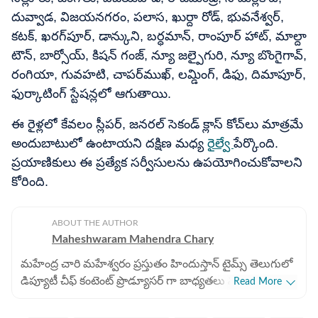
దువ్వాడ, విజయనగరం, పలాస, ఖుర్దా రోడ్, భువనేశ్వర్,
కటక్, ఖరగ్‌పూర్, డాన్కుని, బర్ధమాన్, రాంపూర్ హాట్, మాల్దా
టౌన్, బార్సోయ్, కిషన్ గంజ్, న్యూ జల్పైగురి, న్యూ బొంగైగావ్,
రంగియా, గువహటి, చాపర్‌ముఖ్, లమ్డింగ్, డిఫు, దిమాపూర్,
ఫుర్కాటింగ్ స్టేషన్లలో ఆగుతాయి.
ఈ రైళ్లలో కేవలం స్లీపర్, జనరల్ సెకండ్ క్లాస్ కోచ్‌లు మాత్రమే
అందుబాటులో ఉంటాయని దక్షిణ మధ్య
రైల్వే
పేర్కొంది.
ప్రయాణికులు ఈ ప్రత్యేక సర్వీసులను ఉపయోగించుకోవాలని
కోరింది.
ABOUT THE AUTHOR
Maheshwaram Mahendra Chary
మహేంద్ర చారి మహేశ్వరం ప్రస్తుతం హిందుస్తాన్ టైమ్స్ తెలుగులో
డిప్యూటీ చీఫ్ కంటెంట్ ప్రొడ్యూసర్ గా బాధ్యతలు నిర్వర్తిస్తున్నారు.
Read More
డిజిటల్ జర్నలిజంలో 9 ఏళ్లకు పైగా అనుభవం ఉంది. ఇక్కడ ఏపీ,
తెలంగాణకు సంబంధించిన ప్రాంతీయ వార్తలను రాస్తారు.