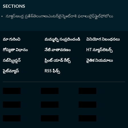
నిదర్శనం.హైదరాబాద్ లోని నిజాం కాలేజీ నుంచి బీఎస్సీలో డిగ్రీ
SECTIONS
పట్టా పొందారు. తెలుగు విశ్వవిద్యాలయం నుంచి జర్నలిజం అండ్
మాస్ కమ్యూనికేషన్ లో పీజీ పూర్తి చేశారు. అకడమిక్స్ లో మంచి
న్యూస్
ఆంధ్ర ప్రదేశ్
తెలంగాణ
ఎంటర్‌టైన్మెంట్
రాశి ఫలాలు
లైఫ్‌స్టైల్
ఫోటోలు
ప్రతిభకు గానూ యూనివర్శిటీ నుంచి గోల్డ్ మెడల్ ను పొందారు. ఆ
తర్వాత ఉస్మానియా యూనివర్శిటీ క్యాంపస్ నుంచి లా డిగ్రీ పట్టా
పొందారు.
మా గురించి
మమ్మల్ని సంప్రదించండి
వినియోగ నిబంధనలు
గోప్యతా విధానం
నేటి వాతావరణం
HT న్యూస్‌లెటర్స్
సబ్‌స్క్రిప్షన్
ప్రింట్ యాడ్ రేట్స్
నైతిక నియమాలు
సైట్‌మ్యాప్
RSS ఫీడ్స్