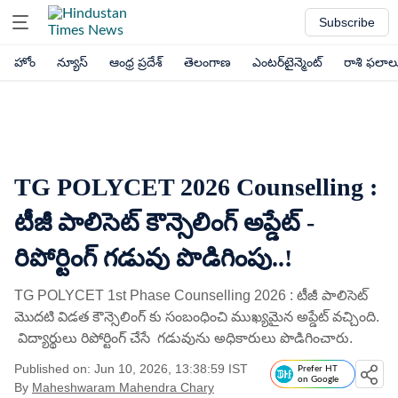
Subscribe
హోం
న్యూస్
ఆంధ్ర ప్రదేశ్
తెలంగాణ
ఎంటర్‌టైన్మెంట్
రాశి ఫలాల
TG POLYCET 2026 Counselling :
టీజీ పాలిసెట్ కౌన్సెలింగ్ అప్డేట్ -
రిపోర్టింగ్ గడువు పొడిగింపు..!
TG POLYCET 1st Phase Counselling 2026 : టీజీ పాలిసెట్
మొదటి విడత కౌన్సెలింగ్‌ కు సంబంధించి ముఖ్యమైన అప్డేట్ వచ్చింది.
విద్యార్థులు రిపోర్టింగ్ చేసే గడువును అధికారులు పొడిగించారు.
Published on: Jun 10, 2026, 13:38:59 IST
Prefer HT
on Google
By
Maheshwaram Mahendra Chary