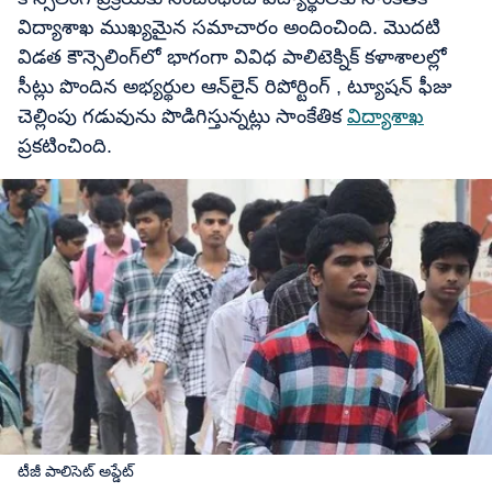
విద్యాశాఖ ముఖ్యమైన సమాచారం అందించింది. మొదటి
విడత కౌన్సెలింగ్‌లో భాగంగా వివిధ పాలిటెక్నిక్ కళాశాలల్లో
సీట్లు పొందిన అభ్యర్థుల ఆన్‌లైన్‌ రిపోర్టింగ్‌ , ట్యూషన్ ఫీజు
చెల్లింపు గడువును పొడిగిస్తున్నట్లు సాంకేతిక
విద్యాశాఖ
ప్రకటించింది.
టీజీ పాలిసెట్ అప్డేట్