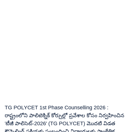
TG POLYCET 1st Phase Counselling 2026 :
రాష్ట్రంలోని పాలిటెక్నిక్ కోర్సుల్లో ప్రవేశాల కోసం నిర్వహించిన
'టీజీ పాలిసెట్-2026' (TG POLYCET) మొదటి విడత
కౌన్సెలింగ్ ప్రక్రియకు సంబంధించి విద్యార్థులకు సాంకేతిక