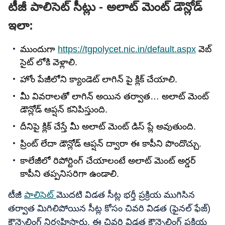
టీజీ పాలిసెట్ సీట్లు - అలాట్ మెంట్ డౌన్లోడ్
ఇలా:
ముందుగా
https://tgpolycet.nic.in/default.aspx
వెబ్
సైట్ లోకి వెళ్లాలి.
హోం పేజీలోని క్యాండెట్ లాగిన్ పై క్లిక్ చేయాలి.
మీ వివరాలతో లాగిన్ అయిన తర్వాత… అలాట్ మెంట్
డౌన్లోడ్ ఆప్షన్ కనిపిస్తుంది.
దీనిపై క్లిక్ చేస్తే మీ అలాట్ మెంట్ డిస్ ప్లే అవుతుంది.
ప్రింట్ లేదా డౌన్లోడ్ ఆప్షన్ ద్వారా ఈ కాపీని పొందొచ్చు.
కాలేజీలో రిపోర్టింగ్ చేయాలంటే అలాట్ మెంట్ అర్డర్
కాపీని తప్పనిసరిగా ఉండాలి.
టీజీ
పాలిసెట్
మొదటి విడత సీట్ల భర్తీ ప్రక్రియ ముగిసిన
తర్వాత మిగిలిపోయిన సీట్ల కోసం చివరి విడత (ఫైనల్ ఫేజ్)
కౌన్సెలింగ్ నిర్వహిస్తారు. ఈ చివరి విడత కౌన్సెలింగ్ ప్రక్రియ