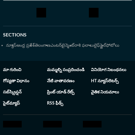
2024 ఏడాదికానూ ప్రతిష్టాత్మకమైన 'లాంగ్వేజేస్ జర్నో' అవార్డును
అందుకున్నారు. పలుమార్లు హెచ్​టీ ఇన్​స్టా అవార్డులు
దక్కించుకున్నారు. ఇది డిజిటల్ జర్నలిజంలో ఆయన చూపిస్తున్న
నిబద్ధతకు, వార్తా సేకరణలో ఆయన పాటించే ఖచ్చితత్వానికి
నిదర్శనం.హైదరాబాద్ లోని నిజాం కాలేజీ నుంచి బీఎస్సీలో డిగ్రీ
SECTIONS
పట్టా పొందారు. తెలుగు విశ్వవిద్యాలయం నుంచి జర్నలిజం అండ్
మాస్ కమ్యూనికేషన్ లో పీజీ పూర్తి చేశారు. అకడమిక్స్ లో మంచి
న్యూస్
ఆంధ్ర ప్రదేశ్
తెలంగాణ
ఎంటర్‌టైన్మెంట్
రాశి ఫలాలు
లైఫ్‌స్టైల్
ఫోటోలు
ప్రతిభకు గానూ యూనివర్శిటీ నుంచి గోల్డ్ మెడల్ ను పొందారు. ఆ
తర్వాత ఉస్మానియా యూనివర్శిటీ క్యాంపస్ నుంచి లా డిగ్రీ పట్టా
పొందారు.
మా గురించి
మమ్మల్ని సంప్రదించండి
వినియోగ నిబంధనలు
గోప్యతా విధానం
నేటి వాతావరణం
HT న్యూస్‌లెటర్స్
సబ్‌స్క్రిప్షన్
ప్రింట్ యాడ్ రేట్స్
నైతిక నియమాలు
సైట్‌మ్యాప్
RSS ఫీడ్స్