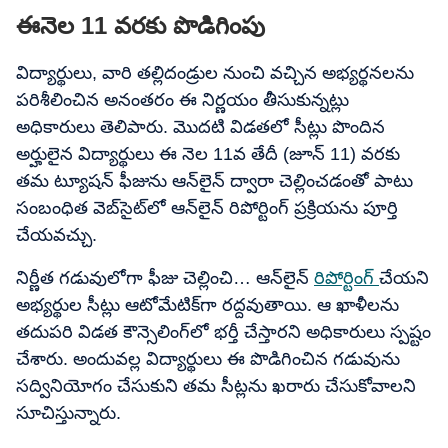
ఈనెల 11 వరకు పొడిగింపు
విద్యార్థులు, వారి తల్లిదండ్రుల నుంచి వచ్చిన అభ్యర్థనలను
పరిశీలించిన అనంతరం ఈ నిర్ణయం తీసుకున్నట్లు
అధికారులు తెలిపారు. మొదటి విడతలో సీట్లు పొందిన
అర్హులైన విద్యార్థులు ఈ నెల 11వ తేదీ (జూన్ 11) వరకు
తమ ట్యూషన్‌ ఫీజును ఆన్‌లైన్ ద్వారా చెల్లించడంతో పాటు
సంబంధిత వెబ్‌సైట్‌లో ఆన్‌లైన్ రిపోర్టింగ్ ప్రక్రియను పూర్తి
చేయవచ్చు.
నిర్ణీత గడువులోగా ఫీజు చెల్లించి… ఆన్‌లైన్
రిపోర్టింగ్
చేయని
అభ్యర్థుల సీట్లు ఆటోమేటిక్‌గా రద్దవుతాయి. ఆ ఖాళీలను
తదుపరి విడత కౌన్సెలింగ్‌లో భర్తీ చేస్తారని అధికారులు స్పష్టం
చేశారు. అందువల్ల విద్యార్థులు ఈ పొడిగించిన గడువును
సద్వినియోగం చేసుకుని తమ సీట్లను ఖరారు చేసుకోవాలని
సూచిస్తున్నారు.