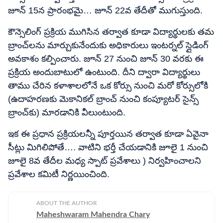
జూన్ 15న ప్రారంభమై… జూన్ 22వ తేదీతో ముగుస్తుంది.
కౌన్సెలింగ్ ప్రక్రియ ముగిసిన తర్వాత కూడా విద్యార్థులకు తమ
బ్రాంచ్‌లను మార్చుకునేందుకు అధికారులు ఇంటర్నల్ స్లైడింగ్
అవకాశం కల్పించారు. జూన్ 27 నుంచి జూన్ 30 వరకు ఈ
ప్రక్రియ అందుబాటులో ఉంటుంది. దీని ద్వారా విద్యార్థులు
తాము చేరిన కళాశాలలోనే ఒక కోర్సు నుంచి మరో కోర్సులోకి
(ఉదాహరణకు మెకానికల్ బ్రాంచ్ నుంచి కంప్యూటర్ సైన్స్
బ్రాంచ్‌కు) మారడానికి వీలుంటుంది.
ఇక ఈ ప్రధాన ప్రక్రియలన్నీ పూర్తయిన తర్వాత కూడా ఏవైనా
సీట్లు మిగిలిపోతే…. వాటిని భర్తీ చేయడానికి జూలై 1 నుంచి
జూలై 8వ తేదీల మధ్య స్పాట్ ప్రవేశాలు ) నిర్వహించాలని
ప్రవేశాల కమిటీ నిర్ణయించింది.
ABOUT THE AUTHOR
Maheshwaram Mahendra Chary