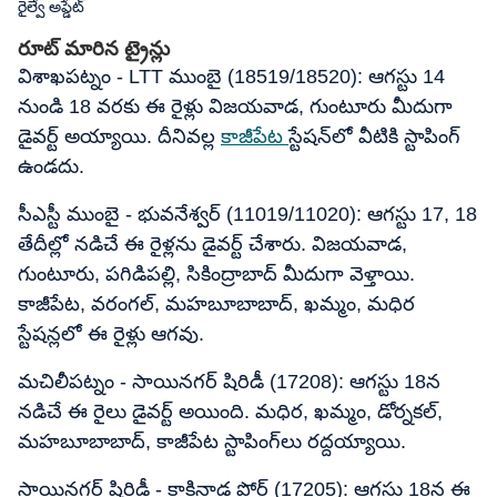
రైల్వే అప్డేట్
రూట్ మారిన ట్రైన్లు
విశాఖపట్నం - LTT ముంబై (18519/18520): ఆగస్టు 14
నుండి 18 వరకు ఈ రైళ్లు విజయవాడ, గుంటూరు మీదుగా
డైవర్ట్ అయ్యాయి. దీనివల్ల
కాజీపేట
స్టేషన్‌లో వీటికి స్టాపింగ్
ఉండదు.
సీఎస్టీ ముంబై - భువనేశ్వర్ (11019/11020): ఆగస్టు 17, 18
తేదీల్లో నడిచే ఈ రైళ్లను డైవర్ట్ చేశారు. విజయవాడ,
గుంటూరు, పగిడిపల్లి, సికింద్రాబాద్ మీదుగా వెళ్తాయి.
కాజీపేట, వరంగల్, మహబూబాబాద్, ఖమ్మం, మధిర
స్టేషన్లలో ఈ రైళ్లు ఆగవు.
మచిలీపట్నం - సాయినగర్ షిరిడీ (17208): ఆగస్టు 18న
నడిచే ఈ రైలు డైవర్ట్ అయింది. మధిర, ఖమ్మం, డోర్నకల్,
మహబూబాబాద్, కాజీపేట స్టాపింగ్‌లు రద్దయ్యాయి.
సాయినగర్ షిరిడీ - కాకినాడ పోర్ట్ (17205): ఆగస్టు 18న ఈ