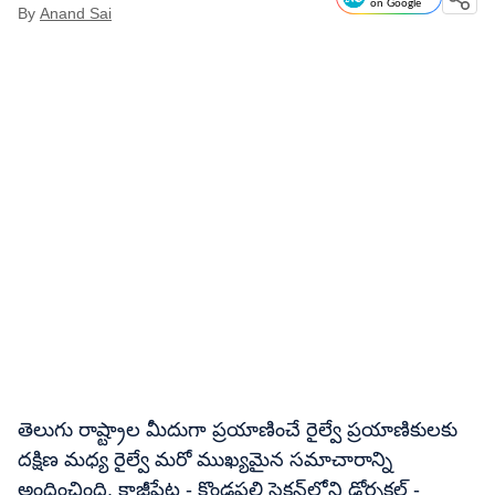
on Google
By
Anand Sai
తెలుగు రాష్ట్రాల మీదుగా ప్రయాణించే రైల్వే ప్రయాణికులకు
దక్షిణ మధ్య రైల్వే మరో ముఖ్యమైన సమాచారాన్ని
అందించింది. కాజీపేట - కొండపల్లి సెక్షన్‌లోని డోర్నకల్ -