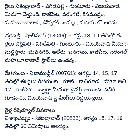
రైలు సికింద్రాబాద్ - పగిడిపల్లి - గుంటూరు - విజయవాడ
మీదుగా వెళ్తుంది. కాజీపేట, వరంగల్, కేసముద్రం,
మహబూబాబాద్, డోర్నకల్, ఖమ్మం, మధిరలలో ఆగదు.
చర్లపల్లి - షాలిమార్ (18046): ఆగస్టు 18, 19 తేదీల్లో ఈ
రైలు చర్లపల్లి - పగిడిపల్లి - గుంటూరు - విజయవాడ మీదుగా
మళ్లిస్తారు. భువనగిరి, ఆలేరు, జనగామ, కాజీపేట, వరంగల్,
మహబూబాబాద్ స్టాప్‌లు ఉండవు.
రేణిగుంట - నిజాముద్దీన్ (00761): ఆగస్టు 14, 15, 17
తేదీల్లో ఈ రైలు రేణిగుంట - గూటి - కాచిగూడ - మౌలా అలీ
'G' - కాజీపేట - బల్హర్షా మీదుగా డైవర్ట్ అయింది. దీనికి
గూడూరు, విజయవాడ స్టాపింగ్‌లు రద్దయ్యాయి.
రైళ్ల రీషెడ్యూల్ వివరాలు
విశాఖపట్నం - సికింద్రాబాద్ (20833): ఆగస్టు 15, 17, 19
తేదీల్లో 60 నిమిషాలు ఆలస్యం.