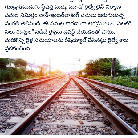
గుండ్రాతిమడుగు స్టేషన్ల మధ్య మూడో రైల్వే లైన్ నిర్మాణ
పనుల నిమిత్తం నాన్-ఇంటర్‌లాకింగ్ పనులు జరుగుతున్న
సంగతి తెలిసిందే. ఈ పనుల కారణంగా ఆగస్టు 2026 నెలలో
పలు రూట్లలో నడిచే రైళ్లను డైవర్ట్ చేయడంతో పాటు,
మరికొన్ని రైళ్ల సమయాలను రీషెడ్యూల్ చేసినట్లు రైల్వే శాఖ
ప్రకటించింది.