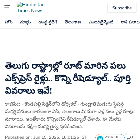
Subscribe
హోం
న్యూస్
ఆంధ్ర ప్రదేశ్
తెలంగాణ
ఎంటర్‌టైన్మెంట్
రాశి ఫలాల
తెలుగు రాష్ట్రాల్లో రూట్ మారిన పలు
ఎక్స్‌ప్రెస్ రైళ్లు.. కొన్ని రీషెడ్యూల్.. పూర్తి
వివరాలు ఇవే!
కాజీపేట - కొండపల్లి సెక్షన్‌లోని డోర్నకల్ - గుండ్రాతిమడుగు స్టేషన్ల
మధ్య పనులు కారణంగా ఏపీ, తెలంగాణ మీదుగా వెళ్లే పలు రైళ్ల రూట్లు
మారాయి. అంతేకాదు కొన్నింటిని రీషెడ్యూల్ చేశారు. ఈ మేరకు
వివరాలను దక్షిణ మధ్య రైల్వే ప్రకటించింది.
Published on: Jun 15, 2026, 18:01:26 IST
Prefer HT