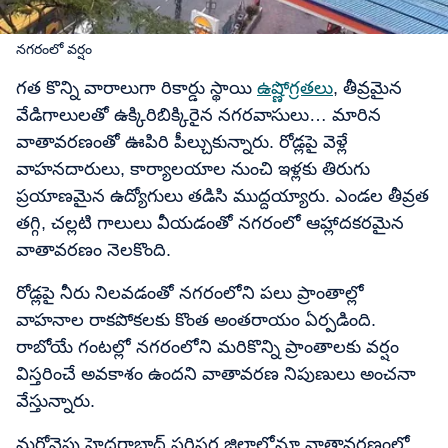
నగరంలో వర్షం
గత కొన్ని వారాలుగా రికార్డు స్థాయి
ఉష్ణోగ్రతలు
, తీవ్రమైన
వేడిగాలులతో ఉక్కిరిబిక్కిరైన నగరవాసులు… మారిన
వాతావరణంతో ఊపిరి పీల్చుకున్నారు. రోడ్లపై వెళ్లే
వాహనదారులు, కార్యాలయాల నుంచి ఇళ్లకు తిరుగు
ప్రయాణమైన ఉద్యోగులు తడిసి ముద్దయ్యారు. ఎండల తీవ్రత
తగ్గి, చల్లటి గాలులు వీయడంతో నగరంలో ఆహ్లాదకరమైన
వాతావరణం నెలకొంది.
రోడ్లపై నీరు నిలవడంతో నగరంలోని పలు ప్రాంతాల్లో
వాహనాల రాకపోకలకు కొంత అంతరాయం ఏర్పడింది.
రాబోయే గంటల్లో నగరంలోని మరికొన్ని ప్రాంతాలకు వర్షం
విస్తరించే అవకాశం ఉందని వాతావరణ నిపుణులు అంచనా
వేస్తున్నారు.
మరోవైపు హైదరాబాద్ పరిసర జిల్లాల్లోనూ వాతావరణంలో