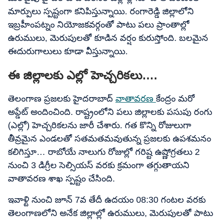
మార్పులు స్పష్టంగా కనిపిస్తున్నాయి. రంగారెడ్డి జిల్లాలోని
ఇబ్రహీంపట్నం నియోజకవర్గంతో పాటు పలు ప్రాంతాల్లో
ఉరుములు, మెరుపులతో కూడిన వర్షం కురుస్తోంది. బలమైన
ఈదురుగాలులు కూడా వీస్తున్నాయి.
ఈ జిల్లాలకు ఎల్లో హెచ్చరికలు….
తెలంగాణ ప్రజలకు హైదరాబాద్
వాతావరణ
కేంద్రం మరో
అప్డేట్ అందించింది. రాష్ట్రంలోని పలు జిల్లాలకు పసుపు రంగు
(ఎల్లో) హెచ్చరికలను జారీ చేశారు. గత కొన్ని రోజులుగా
తీవ్రమైన ఎండలతో సతమతమవుతున్న ప్రజలకు ఉపశమనం
కలిగిస్తూ… రాబోయే నాలుగు రోజుల్లో గరిష్ట ఉష్ణోగ్రతలు 2
నుంచి 3 డిగ్రీల సెల్సియస్ వరకు క్రమంగా తగ్గుతాయని
వాతావరణ శాఖ స్పష్టం చేసింది.
ఇవాళ్టి నుంచి జూన్ 7వ తేదీ ఉదయం 08:30 గంటల వరకు
తెలంగాణలోని అనేక జిల్లాల్లో ఉరుములు, మెరుపులతో పాటు