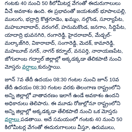
గంటకు 40 నుంచి 50 కిలోమీటర్ల వేగంతో ఈదురుగాలులు
వీచే అవకాశం ఉంది. ఈ ప్రభావంతో జయశంకర్ భూపాలపల్లి,
ములుగు, భద్రాద్రి కొత్తగూడెం, ఖమ్మం, నల్గొండ, సూర్యాపేట,
మహబూబాబాద్, వరంగల్, హనుమకొండ, జనగాం, సిద్దిపేట,
యాదాద్రి భువనగిరి, రంగారెడ్డి, హైదరాబాద్, మేడ్చల్-
మల్కాజ్‌గిరి, వికారాబాద్, సంగారెడ్డి, మెదక్, కామారెడ్డి,
మహబూబ్ నగర్, నాగర్ కర్నూల్, వనపర్తి, నారాయణపేట,
జోగులాంబ గద్వాల్ జిల్లాల్లో అక్కడక్కడా తేలికపాటి నుంచి
మోస్తరు
వర్షాలు
కురుస్తాయి.
జూన్ 7వ తేదీ ఉదయం 08:30 గంటల నుంచి జూన్ 10వ
తేదీ ఉదయం 08:30 గంటల వరకు తెలంగాణ రాష్ట్రంలోని
అన్ని జిల్లాల్లో వాతావరణం ఇలాగే ఉండే అవకాశం ఉందని
అధికారులు తెలిపారు. ఈ మూడు రోజుల్లోనూ రాష్ట్రంలోని
అన్ని జిల్లాల్లో అక్కడక్కడా తేలికపాటి నుంచి ఒక మోస్తరు
వర్షాలు
పడతాయి. అదే సమయంలో గంటకు 40 నుంచి 50
కిలోమీటర్ల వేగంతో ఈదురుగాలులు వీస్తూ, ఉరుములు,