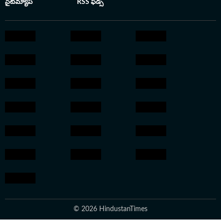
సైట్‌మ్యాప్
RSS ఫీడ్స్
© 2026 HindustanTimes