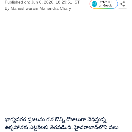
Published on: Jun 6, 2026, 18:29:51 IST
Prefer HT
on Google
By
Maheshwaram Mahendra Chary
భాగ్యనగర ప్రజలను గత కొన్ని రోజులుగా వేధిస్తున్న
ఉక్కపోతకు ఎట్టకేలకు తెరపడింది. హైదరాబాద్‌లోని పలు