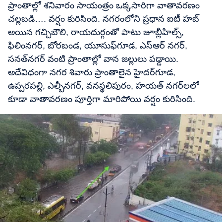
ప్రాంతాల్లో శనివారం సాయంత్రం ఒక్కసారిగా వాతావరణం
చల్లబడి…. వర్షం కురిసింది. నగరంలోని ప్రధాన ఐటీ హబ్
అయిన గచ్చిబౌలి, రాయదుర్గంతో పాటు జూబ్లీహిల్స్‌,
ఫిలింనగర్‌, బోరబండ, యూసుఫ్‌గూడ, ఎస్‌ఆర్ నగర్‌,
సనత్‌నగర్‌ వంటి ప్రాంతాల్లో వాన జల్లులు పడ్డాయి.
అదేవిధంగా నగర శివారు ప్రాంతాలైన హైదర్‌గూడ,
ఉప్పరపల్లి, ఎల్బీనగర్‌, వనస్థలిపురం, హయత్‌ నగర్‌లలో
కూడా వాతావరణం పూర్తిగా మారిపోయి వర్షం కురిసింది.