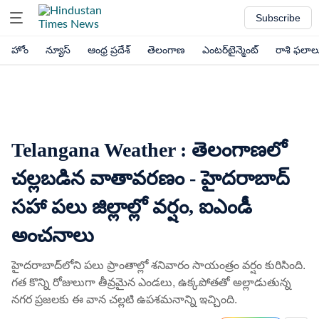
Subscribe
హోం
న్యూస్
ఆంధ్ర ప్రదేశ్
తెలంగాణ
ఎంటర్‌టైన్మెంట్
రాశి ఫలాల
Telangana Weather : తెలంగాణలో
చల్లబడిన వాతావరణం - హైదరాబాద్
సహా పలు జిల్లాల్లో వర్షం, ఐఎండీ
అంచనాలు
హైదరాబాద్‌లోని పలు ప్రాంతాల్లో శనివారం సాయంత్రం వర్షం కురిసింది.
గత కొన్ని రోజులుగా తీవ్రమైన ఎండలు, ఉక్కపోతతో అల్లాడుతున్న
నగర ప్రజలకు ఈ వాన చల్లటి ఉపశమనాన్ని ఇచ్చింది.