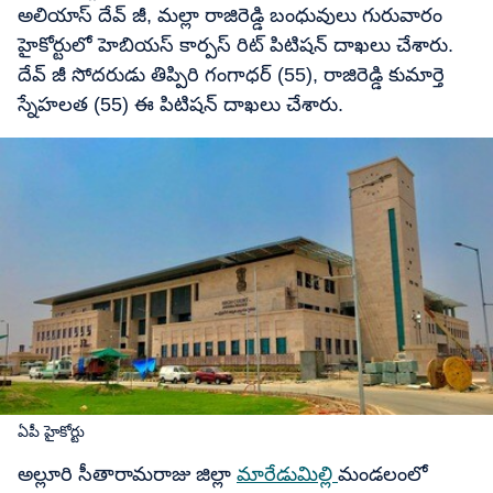
అలియాస్ దేవ్ జీ, మల్లా రాజిరెడ్డి బంధువులు గురువారం
హైకోర్టులో హెబియస్ కార్పస్ రిట్ పిటిషన్ దాఖలు చేశారు.
దేవ్ జీ సోదరుడు తిప్పిరి గంగాధర్ (55), రాజిరెడ్డి కుమార్తె
స్నేహలత (55) ఈ పిటిషన్ దాఖలు చేశారు.
ఏపీ హైకోర్టు
అల్లూరి సీతారామరాజు జిల్లా
మారేడుమిల్లి
మండలంలో