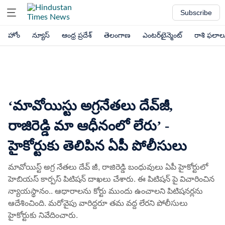
Subscribe
హోం
న్యూస్
ఆంధ్ర ప్రదేశ్
తెలంగాణ
ఎంటర్‌టైన్మెంట్
రాశి ఫలాల
‘మావోయిస్టు అగ్రనేతలు దేవ్‌జీ,
రాజిరెడ్డి మా ఆధీనంలో లేరు’ -
హైకోర్టుకు తెలిపిన ఏపీ పోలీసులు
మావోయిస్ట్ అగ్ర నేతలు దేవ్ జీ, రాజిరెడ్డి బంధువులు ఏపీ హైకోర్టులో
హెబియస్ కార్పస్ పిటిషన్ దాఖలు చేశారు. ఈ పిటిషన్ పై విచారించిన
న్యాయస్థానం.. ఆధారాలను కోర్టు ముందు ఉంచాలని పిటిషనర్లను
ఆదేశించింది. మరోవైపు వారిద్దరూ తమ వద్ద లేరని పోలీసులు
హైకోర్టుకు నివేదించారు.