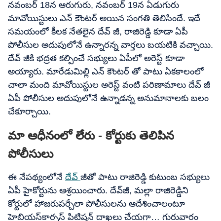
నవంబర్ 18న ఆరుగురు, నవంబర్ 19న ఏడుగురు
మావోయిస్టులు ఎన్ కౌంటర్ అయిన సంగతి తెలిసిందే. ఇదే
సమయంలో కీలక నేతలైన దేవ్ జీ, రాజిరెడ్డి కూడా ఏపీ
పోలీసుల అదుపులోనే ఉన్నారన్న వార్తలు బయటికి వచ్చాయి.
దేవ్ జీకి భద్రత కల్పించే సభ్యులు ఏపీలో అరెస్ట్ కూడా
అయ్యారు. మారేడుమిల్లి ఎన్ కౌంటర్ తో పాటు ఏకకాలంలో
చాలా మంది మావోయిస్టుల అరెస్ట్ వంటి పరిణామాలు దేవ్ జీ
ఏపీ పోలీసుల అదుపులోనే ఉన్నాడన్న అనుమానాలకు బలం
చేకూర్చాయి.
మా ఆధీనంలో లేరు - కోర్టుకు తెలిపిన
పోలీసులు
ఈ నేపథ్యంలోనే
దేవ్
జీతో పాటు రాజిరెడ్డి కుటుంబ సభ్యులు
ఏపీ హైకోర్టును ఆశ్రయించారు. దేవ్‌జీ, మల్లా రాజిరెడ్డిని
కోర్టులో హాజరుపర్చేలా పోలీసులను ఆదేశించాలంటూ
హెబియస్‌కార్పస్‌ పిటిషన్‌ దాఖలు చేయగా… గురువారం