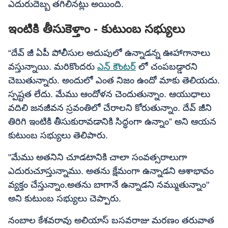
ఎదురుదెబ్బ తగిలినట్లు అయింది.
ఇంటికి తీసుకెెళ్తాం - కుటుంబ సభ్యులు
“దేవ్ జీ ఏపీ పోలీసుల అదుపులో ఉన్నాడన్న ఊహాగానాలు
వస్తున్నాయి. మరికొందరు
ఎన్ కౌంటర్
లో చంపబడ్డారని
చెబుతున్నారు. అందులో ఎంత నిజం ఉందో మాకు తెలియదు.
స్పష్టత లేదు. మేము ఆందోళన చెందుతున్నాం. ఆయుధాలు
వదిలి జనజీవన స్రవంతిలో చేరాలని కోరుతున్నాం. దేవ్ జీని
తిరిగి ఇంటికి తీసుకురావడానికి సిద్ధంగా ఉన్నాం” అని ఆయన
కుటుంబ సభ్యులు తెలిపారు.
"మేము అతనిని చూడటానికి చాలా సంవత్సరాలుగా
ఎదురుచూస్తున్నాము. అతను క్షేమంగా ఉన్నాడని ఆశాభావం
వ్యక్తం చేస్తున్నాం.అతను బాగానే ఉన్నాడని నమ్ముతున్నాం"
అని కుటుంబ సభ్యులు చెప్పారు.
నంబాల కేశవరావు అలియాస్ బసవరాజు మరణం తరువాత