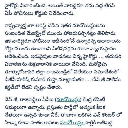
హైకోర్టు విచారించింది. అయితే వారిద్దరూ తమ వద్ద లేరని
ఏపీ పోలీసులు కోర్టుకు నివేదించారు.
రాష్ట్రవ్యాప్తంగా అరెస్ట్ చేసిన ఇతర మావోయిస్టులను
సంబంధిత మేజిస్ట్రేట్ ముందు హాజరుపర్చినట్లు తెలిపారు.
ఇక వారిద్దరూ పోలీసుల ఆధీనంలోనే ఉన్నారన్న ఆధారాలను
కోర్టు ముందు ఉంచాలని పిటిషనర్లను కూడా న్యాయస్థానం
ఆదేశించింది. ఇరువైపుల వాదనలు విన్న హైకోర్టు…. తదుపరి
విచారణను శుక్రవారానికి వాయిదా వేసింది. మరోవైపు
తూర్పుగోదావరి జిల్లా రాజమండ్రిలో విలేకరుల సమావేశంలో
డీజీపీ హరీష్ కుమార్ గుప్తా మాట్లాడుతూ…. దేవ్ జీ పోలీసు
కస్టడీలో లేడని స్పష్టం చేశారు.
దేవ్ జీ, రాజిరెడ్డిలు సీపీఐ (
మావోయిస్టు
) కేంద్ర కమిటీ
సభ్యులుగా ఉన్నారు. ప్రస్తుతం పార్టీలో అత్యంక కీలక
నేతలుగా ఉన్నది కూడా వీరే. తాజాగా జరిగిన ఎన్ కౌంటర్ లో
హిడ్మా కూడా హతం కావటం
మావోయిస్టు
పార్టీకి అతిపెద్ద