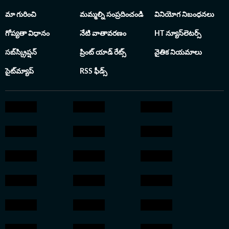
పొందారు.
మా గురించి
మమ్మల్ని సంప్రదించండి
వినియోగ నిబంధనలు
గోప్యతా విధానం
నేటి వాతావరణం
HT న్యూస్‌లెటర్స్
సబ్‌స్క్రిప్షన్
ప్రింట్ యాడ్ రేట్స్
నైతిక నియమాలు
సైట్‌మ్యాప్
RSS ఫీడ్స్