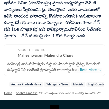
ఇటీవల సిపిఐ (మావోయిస్టు) ప్రధాన కార్యదర్శిగా దేవ్ జీ
బాధ్యతలు స్వీకరించినట్లు తెలుస్తోంది. ఇతర నాయకులతో
కలిసి సాయుధ పోరాటాన్ని కొనసాగించడానికి అనుకూలంగా
ఉన్నారనే కథనాలు కూడా వచ్చాయి. పోలీసులు కూడా దేవ్
జీని కీలక వ్యూహకర్త అని భావిస్తున్నారు.పోలీసుల నివేదికల
ప్రకారం… దేవ్ జీ తలపై రూ .1 కోటి రివార్డు ఉంది.
ABOUT THE AUTHOR
Maheshwaram Mahendra Chary
మహేంద్ర చారి మహేశ్వరం ప్రస్తుతం హిందుస్తాన్ టైమ్స్ తెలుగులో
డిప్యూటీ చీఫ్ కంటెంట్ ప్రొడ్యూసర్ గా బాధ్యతలు నిర్వర్తిస్తున్నారు.
Read More
డిజిటల్ జర్నలిజంలో 9 ఏళ్లకు పైగా అనుభవం ఉంది. ఇక్కడ ఏపీ,
తెలంగాణకు సంబంధించిన ప్రాంతీయ వార్తలను రాస్తారు.
Andhra Pradesh News
Telangana News
Maoists
High Court Ap
ముఖ్యంగా రాజకీయ పరిణామాలు, విశ్లేషణలు, విద్య, ఉద్యోగ
సమాచారంతో పాటు ఆసక్తికరమైన కథనాలను అందిస్తారు. ఏపీ,
Home
/
Andhra Pradesh
/
‘మావోయిస్టు అగ్రనేతలు దేవ్‌జీ, రాజిరెడ్డి మా ఆధీనంలో లేరు’ - హైకోర్టుకు తెలిపిన ఏపీ పోలీసులు
తెలంగాణ ప్రభుత్వ పథకాలకు సంబంధించి ప్రజలకు సులభంగా
అర్థమయ్యే రీతిలో కథనాలను ఇవ్వటంలో ప్రత్యేక శైలి కలిగి