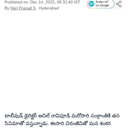
Published on: Dec 14, 2025, 08:32:40 IST
Prefer HT
on Google
By
Hari Prasad S
, Hyderabad
టాలీవుడ్ డైరెక్టర్ అనిల్ రావిపూడి మరోసారి సంక్రాంతికి తన
సినిమాతో వస్తున్నాడు. ఈసారి చిరంజీవితో మన శంకర