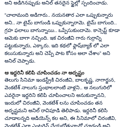
అని అడిగినప్పుడు అనిల్ తనదైన స్టైల్లో స్పందించాడు.
“చాలామంది అడిగారు.. నయనతార ఎలా ఒప్పుకున్నారు
అని.. నా టైమ్ బాగుండి ఒప్పుకున్నారామె. టైమ్ బాగుంది..
గ్రహ ఫలాలు బాగున్నాయి.. ఒప్పేసుకుందామె. కాన్సెప్ట్ కూడా
ఆమెకు బాగా నచ్చింది. ఇక చిరంజీవి గారు గుర్రాన్ని
పట్టుకున్నారు, ఎక్కారు. ఇది కథలో ఫ్లాష్‌బ్యాక్ లో ఎలా
కలుసుకున్నారు అని చెప్పే పాట కోసం అలా చేశాం” అని
అనిల్ చెప్పాడు.
ఆ ఇద్దరినీ కలిపి చూపించడం నా అదృష్టం
తెలుగు సినిమా ఇండస్ట్రీకి చిరంజీవి, బాలకృష్ణ, నాగార్జున,
వెంకటేశ్ నాలుగు స్తంభాలలాంటి వాళ్లని.. ఆ నలుగురిలో
ఎవరైనా ఇద్దరిని కలిపి చూపించాలని అనుకున్నానని,
ఇందులో చిరంజీవి, వెంకటేశ్ లను చూపించడం తన
అదృష్టమని అనిల్ రావిపూడి తెలిపాడు. ఇద్దరినీ కలిసి
చూడాలన్నది ఆడియెన్స్ కల అని, ఈ సినిమాలో చిరంజీవి,
వెంకటేశ్ ఎలా ఎంటర్టైన్ చేయబోతున్నారో చూడండి అని