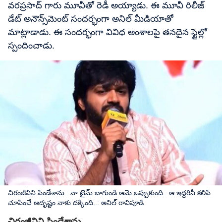
వరప్రసాద్ గారు మూవీతో రెడీ అయ్యాడు. ఈ మూవీ రిలీజ్
డేట్ అనౌన్స్‌మెంట్ సందర్భంగా అనిల్ మీడియాతో
మాట్లాడాడు. ఈ సందర్భంగా వివిధ అంశాలపై తనదైన స్టైల్లో
స్పందించాడు.
చిరంజీవిని పిండేశాను.. నా టైమ్ బాగుండి ఆమె ఒప్పుకుంది.. ఆ ఇద్దరినీ కలిపి
చూపించే అదృష్టం నాకు దక్కింది..: అనిల్ రావిపూడి
చిరంజీవిని పిండేశాను