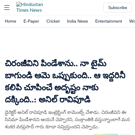
Subscribe
Home
E-Paper
Cricket
India News
Entertainment
Wo
చిరంజీవిని పిండేశాను.. నా టైమ్
బాగుండి ఆమె ఒప్పుకుంది.. ఆ ఇద్దరినీ
కలిపి చూపించే అదృష్టం నాకు
దక్కింది..: అనిల్ రావిపూడి
డైరెక్టర్ అనిల్ రావిపూడి ఇంట్రెస్టింగ్ కామెంట్స్ చేశాడు. చిరంజీవిని ఈ
సినిమా పిండేశానని ఆయనే చెప్పారని, సంక్రాంతికి వస్తున్నాంలాగే మన
శంకర వరప్రసాద్ గారు కూడా నవ్విస్తుందని చెప్పాడు.