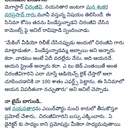
మెగాస్టార్
చిరంజీవి
, నయనతార జంటగా
మన శంకర
వరప్రసాద్ గారు
మూవీ వస్తున్న విషయం తెలిసిందే. ఈ
సినిమా కోసం తనను పిండేస్తున్నాడని చిరంజీవి చేసిన
కామెంట్స్ పై అనిల్ రావిపూడి స్పందించాడు.
“మేకింగ్ వీడియో రిలీజ్ చేసినప్పుడు అందులో చిరంజీవి గారు
మాట్లాడుతూ.. పిండేస్తున్నాడమ్మ అబ్బాయి అని అన్నారు
కదా. వాడటం అంటే ఏదీ వదల్లేదు నేను. అది ఆయనదే.
ఆయన స్ట్రెంత్ అన్నారు కదా. ఎ టు జెడ్ ఎంతయితే అంత
చిరంజీవిగారిని ఎలా చూస్తే ఆడియెన్స్ లైక్ చేస్తారో అలా
చూపించడానికి నా 100 శాతం ఎఫర్ట్స్ పెట్టాను. ఈ సినిమాలో
ఆయన విపరీతంగా నచ్చుతారు” అని అనిల్ చెప్పాడు.
నా టైమ్ బాగుండి..
ఇక
నయనతార
ను ఎయిర్‌పోర్టు నుంచి కారులో తీసుకొస్తూ
ప్రమోట్ చేశారు.. చిరంజీవిగారిని బస్సు ఎక్కించారు.. ఏ
డైరెక్టర్ కు సాధ్యం కాని ప్రమోషన్లు మీకెలా సాధ్యమవుతాయి