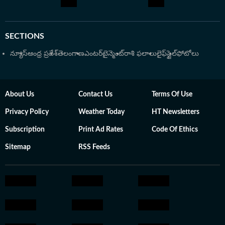
మక్కువతో జర్నలిజంలో డిప్లొమా పూర్తి చేసి, వృత్తిపరమైన
నైపుణ్యాలను మెరుగుపరుచుకున్నారు. క్రీడా రంగంలో వస్తున్న
మార్పులను, సినిమా ఇండస్ట్రీ అప్‌డేట్స్‌ను లోతుగా విశ్లేషించి
SECTIONS
పాఠకులకు అర్థమయ్యే రీతిలో అందించడం హరి ప్రసాద్ శైలి.
న్యూస్
ఆంధ్ర ప్రదేశ్
తెలంగాణ
ఎంటర్‌టైన్మెంట్
రాశి ఫలాలు
లైఫ్‌స్టైల్
ఫోటోలు
About Us
Contact Us
Terms Of Use
Privacy Policy
Weather Today
HT Newsletters
Subscription
Print Ad Rates
Code Of Ethics
Sitemap
RSS Feeds