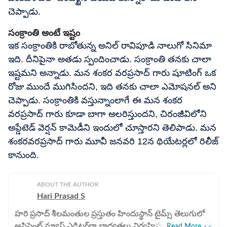
చెప్పాడు.
సంక్రాంతి అంటే ఇష్టం
ఇక సంక్రాంతికి రాబోతున్న అనిల్ రావిపూడి నాలుగో సినిమా
ఇది. దీనిపైనా అతడు స్పందించాడు. సంక్రాంతి తనకు చాలా
ఇష్టమని అన్నాడు. మన శంకర వరప్రసాద్ గారు షూటింగ్ ఒక
రోజు ముందే ముగిసిందని, ఇది తనకు చాలా ఎమోషనల్ అని
చెప్పాడు. సంక్రాంతికి వస్తున్నాంలాగే ఈ మన శంకర
వరప్రసాద్ గారు కూడా బాగా అలరిస్తుందని, చిరంజీవిలోని
అప్డేటెడ్ వెర్షన్ కామెడీని ఇందులో చూస్తారని తెలిపాడు. మన
శంకరవరప్రసాద్ గారు మూవీ జనవరి 12న థియేటర్లలో రిలీజ్
కానుంది.
ABOUT THE AUTHOR
Hari Prasad S
హరి ప్రసాద్ శీలమంతుల ప్రస్తుతం హిందుస్థాన్ టైమ్స్ తెలుగులో
అసిస్టెంట్ న్యూస్ ఎడిటర్‌గా బాధ్యతలు నిర్వహిస్తున్నారు.
Read More