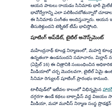
ఆయన పాటలు రాయడం సినిమాకు భారీ మైలేజ్ 
భావోద్వేగాన్ని ఎలా పలికించబోతున్నారో చూడా
ఈ సినిమాకు సంగీతం అందిస్తున్నారు. ఆయన ఇచ్చే 
తీసుకెళ్తుందని టెక్నికల్ టీమ్ భావిస్తోంది.
షూటింగ్ అప్‌డేట్, టైటిల్ అనౌన్స్‌మెంట్
మహేంద్రనాథ్ కూండ్ల నిర్మాణంలో, మహర్షి కూం
ఉన్నతంగా ఉండనుందని సమాచారం. మిర్లాన్ నసీర
(ఏప్రిల్ 16) ఈ చిత్రానికి సంబంధించిన అధికారిక ట
మీడియాలో చర్చ మొదలవగా, టైటిల్ ఏమై ఉంటు
సినిమా రెగ్యులర్ షూటింగ్ ప్రారంభం కానుంది.
టాలీవుడ్‌లో ఇటీవల కాలంలో విభిన్నమైన
హారర
దగ్గరగా ఉండే కథలు బాక్సాఫీస్ వద్ద విజయం సా
మీడియా, మహా మూవీస్ నిర్మాణ సంస్థ ప్రొడక్షన