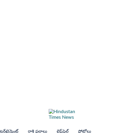
ర్‌టైన్మెంట్
రాశి ఫలాలు
లైఫ్‌స్టైల్
ఫోటోలు