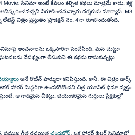
ovie: సినిమా అంటే కేవలం కల్పిత కథలు మాత్రమే కాదు, కళ్ల
విష్కరించవచ్చని నిరూపించనున్నారు దర్శకుడు సూర్యాస్. M3
ెస్ట్ చిత్రం ప్రస్తుతం 'ప్రొడక్షన్ నెం. 4'గా రూపొందుతోంది.
ైన్ ఈ సినిమాపై అంచనాలను ఒక్కసారిగా పెంచేసింది. మన చుట్టూ
సంఘటనలను నేపథ్యంగా తీసుకుని ఈ కథను రాసుకున్నట్లు
దెయ్యాలు
అనే రొటీన్ ఫార్ములా కనిపిస్తుంది. కానీ, ఈ చిత్రం డార్క్
ికల్ హారర్ మిస్టరీగా ఉండబోతోందని చిత్ర యూనిట్ ధీమా వ్యక్తం
ూస్తుంటే, ఆ గాఢమైన చీకట్లు, భయంకరమైన గుర్తులు ప్రేక్షకుల్లో
త, ప్రముఖ గీత రచయిత
చంద్రబోస్
. ఒక హారర్ థ్రిల్లర్ సినిమాలో