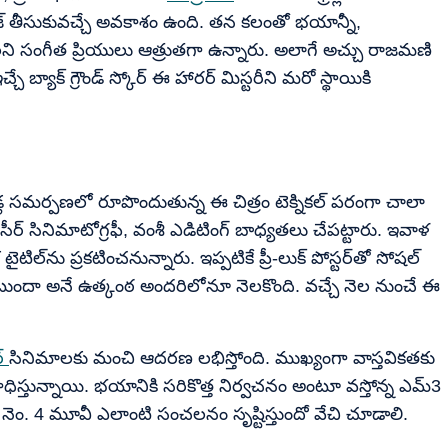
తీసుకువచ్చే అవకాశం ఉంది. తన కలంతో భయాన్నీ,
లని సంగీత ప్రియులు ఆత్రుతగా ఉన్నారు. అలాగే అచ్చు రాజమణి
బ్యాక్ గ్రౌండ్ స్కోర్ ఈ హారర్ మిస్టరీని మరో స్థాయికి
డ్ల సమర్పణలో రూపొందుతున్న ఈ చిత్రం టెక్నికల్ పరంగా చాలా
్ సినిమాటోగ్రఫీ, వంశీ ఎడిటింగ్ బాధ్యతలు చేపట్టారు. ఇవాళ
ైటిల్‌ను ప్రకటించనున్నారు. ఇప్పటికే ప్రీ-లుక్ పోస్టర్‌తో సోషల్
ందా అనే ఉత్కంఠ అందరిలోనూ నెలకొంది. వచ్చే నెల నుంచే ఈ
్
సినిమాలకు మంచి ఆదరణ లభిస్తోంది. ముఖ్యంగా వాస్తవికతకు
ధిస్తున్నాయి. భయానికి సరికొత్త నిర్వచనం అంటూ వస్తోన్న ఎమ్3
్ నెం. 4 మూవీ ఎలాంటి సంచలనం సృష్టిస్తుందో వేచి చూడాలి.