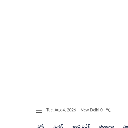
o
Tue, Aug 4, 2026
New Delhi
0
C
హోం
న్యూస్
ఆంధ్ర ప్రదేశ్
తెలంగాణ
ఎంట