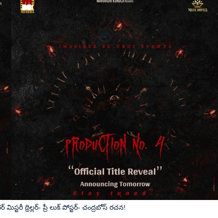
స్టరీ థ్రిల్లర్- ప్రీ లుక్ పోస్టర్- చంద్రబోస్ రచన!