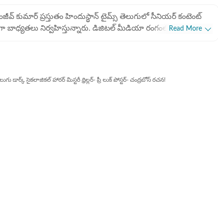
సంజీవ్ కుమార్ ప్రస్తుతం హిందుస్థాన్ టైమ్స్ తెలుగులో సీనియర్ కంటెంట్
్‌గా బాధ్యతలు నిర్వహిస్తున్నారు. డిజిటల్ మీడియా రంగంలో ఆయనకు 8
Read More
ం ఉంది. ముఖ్యంగా సినిమా వార్తలు, మూవీ రివ్యూలు, ఓటీటీ కంటెంట్,
 బుల్లితెరకు సంబంధించిన న్యూస్ అందించడంలో ఆయనది ప్రత్యేక శైలి.
ావవంతంగా చేరవేయడంలో ఆయన ఎప్పుడూ
ు. డిజిటల్ మీడియా వేగంగా మారుతున్న తరుణంలో, పాఠకుల
 డార్క్ సైకలాజికల్ హారర్ మిస్టరీ థ్రిల్లర్- ప్రీ లుక్ పోస్టర్- చంద్రబోస్ రచన!
కు అనుగుణంగా నాణ్యమైన కంటెంట్‌ను రూపొందించడంలో ఆయనది
కు గాను ప్రస్తుత సంస్థలో
మకమైన 'డిజీ జర్నో ఆఫ్ ది క్వార్టర్' (Digi Journo of the Quarter)
 అనేకసార్లు కంటెంట్ ఇన్‌స్టా అవార్డులను అందుకున్నారు. ఇది డిజిటల్
ో ఆయన చూపిస్తున్న నిబద్ధతకు, వార్తా సేకరణలో ఆయన పాటించే
ో ఈటీవీ భారత్, సాక్షి, ఫిల్మీబీట్ మీడియా
పని చేశారు. సినిమా, ప్రాంతీయ వార్తలపై కథనాలు అందించడంతోపాటు ఫిల్మీ
్ చేశారు. కంటెంట్ రాయడం, ఎడిటింగ్‌తోపాటు వీడియో ఎడిటింగ్, ఎస్‌ఈవో
 పట్టు ఉంది. 2017లో తెలంగాణ యూనివర్సిటీలో
 పీజీ చేస్తున్న సమయంలో క్యాంపస్ రిక్రూట్ మెంట్‌లో భాగంగా ఈటీవీ
చేరారు. ఈటీవీ భారత్ తెలంగాణ లాంచ్ సమయంలో కీలక పాత్ర
 ఆయన అందించిన బులిటెన్స్, న్యూస్ ఆర్టికల్స్‌తో సదరు వెబ్‌సైట్ లాంచ్