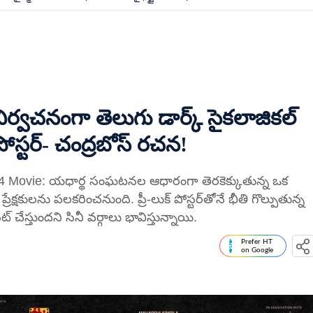
ిర్వచనంగా తెలుగు డార్క్ సైకలాజికల్
ుక్ పోస్టర్- చంద్రబోస్ రచన!
 Movie: యధార్థ సంఘటనల ఆధారంగా తెరకెక్కుతున్న ఒక
 ప్రేక్షకులను పలకరించనుంది. ప్రీ-లుక్ పోస్టర్‌తోనే భీతి గొల్పుతున్న
్ చేస్తుందని సినీ వర్గాలు భావిస్తున్నాయి.
Prefer HT
on Google