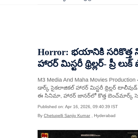
Horror: భయానికి సరికొత్త న
హారర్ మిస్టరీ థ్రిల్లర్- ప్రీ ల
M3 Media And Maha Movies Production 4
డార్క్ సైకలాజికల్ హారర్ మిస్టరీ థ్రిల్లర్ టాలీవుడ్
ఈ సినిమా, హారర్ జానర్‌లో కొత్త బెంచ్‌మార్క్ సెట
Published on: Apr 16, 2026, 09:40:39 IST
By
Chetupelli Sanjiv Kumar
, Hyderabad