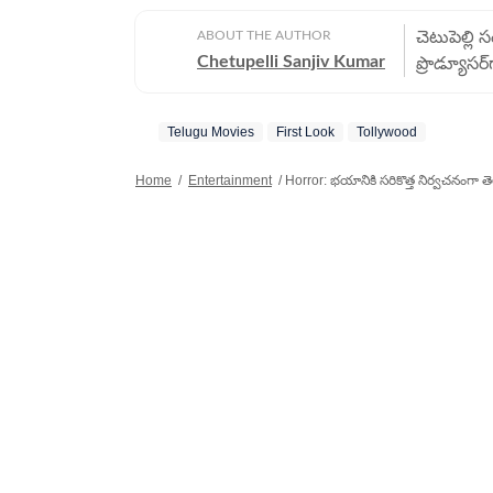
ABOUT THE AUTHOR
చెటుపెల్లి 
Chetupelli Sanjiv Kumar
ప్రొడ్యూసర
ఏళ్ల అనుభవ
సీరియల్స్,
Telugu Movies
First Look
Tollywood
సమాచారాన్ని పాఠకులకు ప్రభ
ముందుంటార
Home
/
Entertainment
/
Horror: భయానికి సరికొత్త నిర్వచనంగా తెలుగు
అభిరుచుల
అందెవేసిన చేయి. అందుకే ఆయన అమోఘమైన పనితీరు
ప్రతిష్టాత్
అవార్డును,
జర్నలిజంల
ఖచ్చితత్వానికి నిదర్శనం. ఈయన గతంల
సంస్థల్లో 
రిపోర్టింగ
(SEO) అంశాలపై మంచి
జర్నలిజంలో
భారత్‌లో 
పోషించారు.