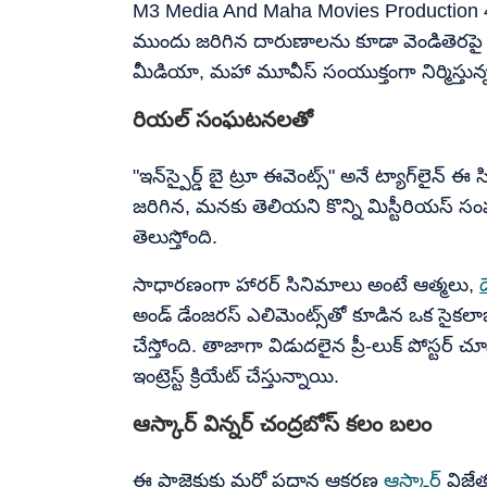
M3 Media And Maha Movies Production 4 M
ముందు జరిగిన దారుణాలను కూడా వెండితెరపై ఆ
మీడియా, మహా మూవీస్ సంయుక్తంగా నిర్మిస్తున్న లేట
రియల్ సంఘటనలతో
"ఇన్‌స్పైర్డ్ బై ట్రూ ఈవెంట్స్" అనే ట్యాగ్‌ల
జరిగిన, మనకు తెలియని కొన్ని మిస్టీరియస్ 
తెలుస్తోంది.
సాధారణంగా హారర్ సినిమాలు అంటే ఆత్మలు,
అండ్ డేంజరస్ ఎలిమెంట్స్‌తో కూడిన ఒక సైకలాజ
చేస్తోంది. తాజాగా విడుదలైన ప్రీ-లుక్ పోస్టర్ చ
ఇంట్రెస్ట్ క్రియేట్ చేస్తున్నాయి.
ఆస్కార్ విన్నర్ చంద్రబోస్ కలం బలం
ఈ ప్రాజెక్టుకు మరో ప్రధాన ఆకర్షణ
ఆస్కార్
విజే