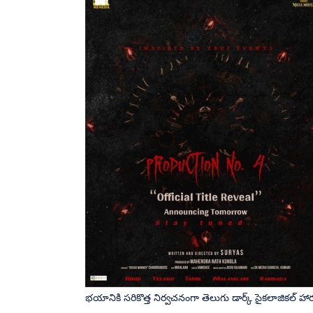
భయానికి సరికొత్త నిర్వచనంగా తెలుగు డార్క్ సైకలాజికల్ హారర్ మి