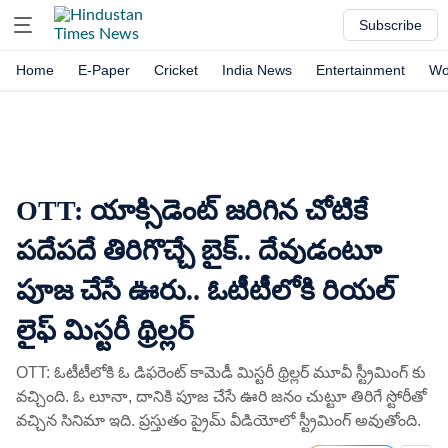
Subscribe
Home
E-Paper
Cricket
India News
Entertainment
Wo
OTT: యాక్సిడెంట్ జరిగిన చోటికే
పదేపదే తిరిగొచ్చే బైక్.. దేవుడంటూ
పూజ చేసే ఊరు.. ఓటీటీలోకి రియల్
లైఫ్ మిస్టరీ థ్రిల్లర్
OTT: ఓటీటీలోకి ఓ డిఫరెంట్ కామెడీ మిస్టరీ థ్రిల్లర్ మూవీ స్ట్రీమింగ్ కు
వచ్చింది. ఓ లూనా, దానికి పూజ చేసే ఊరి జనం చుట్టూ తిరిగే స్టోరీతో
వచ్చిన సినిమా ఇది. ప్రస్తుతం ప్రైమ్ వీడియోలో స్ట్రీమింగ్ అవుతోంది.