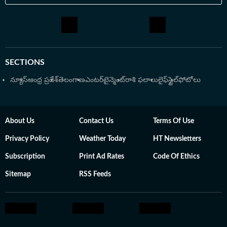
ఉస్మానియా యూనివర్సిటీ నుంచి బీఎస్సీ (కంప్యూటర్ సైన్స్) పట్టా
పొందారు. సాంకేతిక పరిజ్ఞానంతో పాటు జర్నలిజంపై ఉన్న
మక్కువతో జర్నలిజంలో డిప్లొమా పూర్తి చేసి, వృత్తిపరమైన
నైపుణ్యాలను మెరుగుపరుచుకున్నారు. క్రీడా రంగంలో వస్తున్న
మార్పులను, సినిమా ఇండస్ట్రీ అప్‌డేట్స్‌ను లోతుగా విశ్లేషించి
SECTIONS
పాఠకులకు అర్థమయ్యే రీతిలో అందించడం హరి ప్రసాద్ శైలి.
న్యూస్
ఆంధ్ర ప్రదేశ్
తెలంగాణ
ఎంటర్‌టైన్మెంట్
రాశి ఫలాలు
లైఫ్‌స్టైల్
ఫోటోలు
About Us
Contact Us
Terms Of Use
Privacy Policy
Weather Today
HT Newsletters
Subscription
Print Ad Rates
Code Of Ethics
Sitemap
RSS Feeds