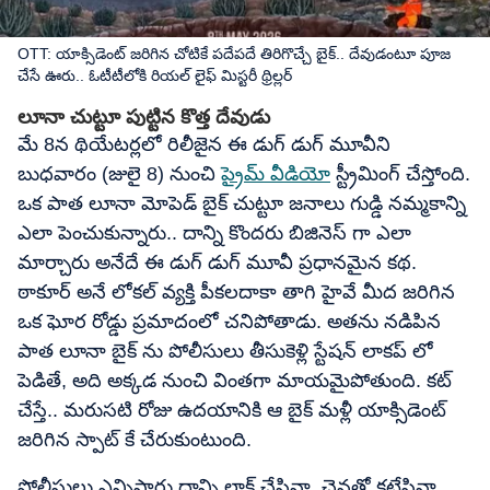
OTT: యాక్సిడెంట్ జరిగిన చోటికే పదేపదే తిరిగొచ్చే బైక్.. దేవుడంటూ పూజ
చేసే ఊరు.. ఓటీటీలోకి రియల్ లైఫ్ మిస్టరీ థ్రిల్లర్
లూనా చుట్టూ పుట్టిన కొత్త దేవుడు
మే 8న థియేటర్లలో రిలీజైన ఈ డుగ్ డుగ్ మూవీని
బుధవారం (జులై 8) నుంచి
ప్రైమ్ వీడియో
స్ట్రీమింగ్ చేస్తోంది.
ఒక పాత లూనా మోపెడ్ బైక్ చుట్టూ జనాలు గుడ్డి నమ్మకాన్ని
ఎలా పెంచుకున్నారు.. దాన్ని కొందరు బిజినెస్ గా ఎలా
మార్చారు అనేదే ఈ డుగ్ డుగ్ మూవీ ప్రధానమైన కథ.
ఠాకూర్ అనే లోకల్ వ్యక్తి పీకలదాకా తాగి హైవే మీద జరిగిన
ఒక ఘోర రోడ్డు ప్రమాదంలో చనిపోతాడు. అతను నడిపిన
పాత లూనా బైక్ ను పోలీసులు తీసుకెళ్లి స్టేషన్ లాకప్ లో
పెడితే, అది అక్కడ నుంచి వింతగా మాయమైపోతుంది. కట్
చేస్తే.. మరుసటి రోజు ఉదయానికి ఆ బైక్ మళ్లీ యాక్సిడెంట్
జరిగిన స్పాట్ కే చేరుకుంటుంది.
పోలీసులు ఎన్నిసార్లు దాన్ని లాక్ చేసినా, చైన్లతో కట్టేసినా