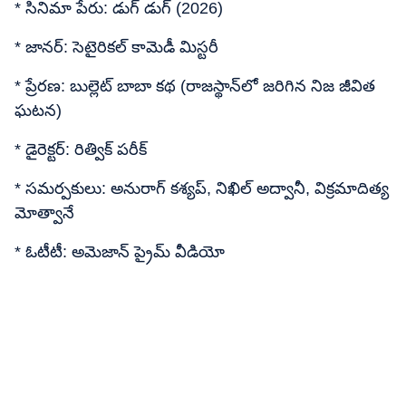
* సినిమా పేరు: డుగ్ డుగ్ (2026)
* జానర్: సెటైరికల్ కామెడీ మిస్టరీ
* ప్రేరణ: బుల్లెట్ బాబా కథ (రాజస్థాన్‌లో జరిగిన నిజ జీవిత
ఘటన)
* డైరెక్టర్: రిత్విక్ పరీక్
* సమర్పకులు: అనురాగ్ కశ్యప్, నిఖిల్ అద్వానీ, విక్రమాదిత్య
మోత్వానే
* ఓటీటీ: అమెజాన్ ప్రైమ్ వీడియో