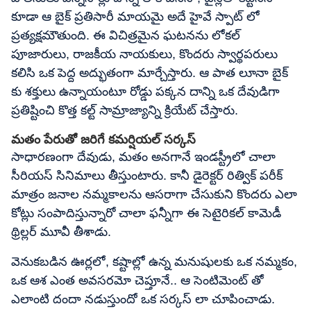
కూడా ఆ బైక్ ప్రతిసారీ మాయమై అదే హైవే స్పాట్ లో
ప్రత్యక్షమౌతుంది. ఈ విచిత్రమైన ఘటనను లోకల్
పూజారులు, రాజకీయ నాయకులు, కొందరు స్వార్థపరులు
కలిసి ఒక పెద్ద అద్భుతంగా మార్చేస్తారు. ఆ పాత లూనా బైక్
కు శక్తులు ఉన్నాయంటూ రోడ్డు పక్కన దాన్ని ఒక దేవుడిగా
ప్రతిష్టించి కొత్త కల్ట్ సామ్రాజ్యాన్ని క్రియేట్ చేస్తారు.
మతం పేరుతో జరిగే కమర్షియల్ సర్కస్
సాధారణంగా దేవుడు, మతం అనగానే ఇండస్ట్రీలో చాలా
సీరియస్ సినిమాలు తీస్తుంటారు. కానీ డైరెక్టర్ రిత్విక్ పరీక్
మాత్రం జనాల నమ్మకాలను ఆసరాగా చేసుకుని కొందరు ఎలా
కోట్లు సంపాదిస్తున్నారో చాలా ఫన్నీగా ఈ సెటైరికల్ కామెడీ
థ్రిల్లర్ మూవీ తీశాడు.
వెనుకబడిన ఊర్లలో, కష్టాల్లో ఉన్న మనుషులకు ఒక నమ్మకం,
ఒక ఆశ ఎంత అవసరమో చెప్తూనే.. ఆ సెంటిమెంట్ తో
ఎలాంటి దందా నడుస్తుందో ఒక సర్కస్ లా చూపించాడు.