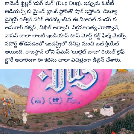
కామెడీ థ్రిల్లర్ 'డుగ్ డుగ్' (Dug Dug). ఇప్పుడు ఓటీటీ
ఆడియన్స్ కు మైండ్ బ్లాంక్ స్టోరీతో షాక్ ఇస్తోంది. డెబ్యూ
డైరెక్టర్ రిత్విక్ పరీక్ తెరకెక్కించిన ఈ విజువల్ వండర్ కు
అనురాగ్ కశ్యప్, నిఖిల్ అద్వానీ, విక్రమాదిత్య మోత్వానే,
వాసన్ బాలా లాంటి ఇండియాస్ టాప్ మోస్ట్ కల్ట్ ఫిల్మ్ మేకర్స్
సపోర్ట్ తోడవడంతో ఇండస్ట్రీలో దీనిపై మంచి బజ్ క్రియేట్
అయింది. రాజస్థాన్ లోని ఫేమస్ 'బుల్లెట్ బాబా' రియల్ లైఫ్
స్టోరీ ఆధారంగా ఈ కథను చాలా విచిత్రంగా డిజైన్ చేశారు.