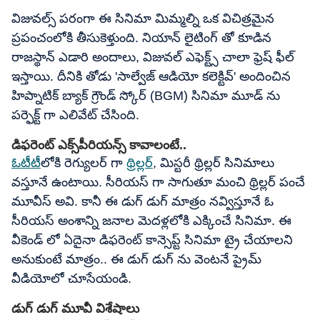
విజువల్స్ పరంగా ఈ సినిమా మిమ్మల్ని ఒక విచిత్రమైన
ప్రపంచంలోకి తీసుకెళ్తుంది. నియాన్ లైటింగ్ తో కూడిన
రాజస్థాన్ ఎడారి అందాలు, విజువల్ ఎఫెక్ట్స్ చాలా ఫ్రెష్ ఫీల్
ఇస్తాయి. దీనికి తోడు 'సాల్వేజ్ ఆడియో కలెక్టివ్' అందించిన
హిప్నాటిక్ బ్యాక్ గ్రౌండ్ స్కోర్ (BGM) సినిమా మూడ్ ను
పర్ఫెక్ట్ గా ఎలివేట్ చేసింది.
డిఫరెంట్ ఎక్స్‌పీరియన్స్ కావాలంటే..
ఓటీటీ
లోకి రెగ్యులర్ గా
థ్రిల్లర్
, మిస్టరీ థ్రిల్లర్ సినిమాలు
వస్తూనే ఉంటాయి. సీరియస్ గా సాగుతూ మంచి థ్రిల్లర్ పంచే
మూవీస్ అవి. కానీ ఈ డుగ్ డుగ్ మాత్రం నవ్విస్తూనే ఓ
సీరియస్ అంశాన్ని జనాల మెదళ్లలోకి ఎక్కించే సినిమా. ఈ
వీకెండ్ లో ఏదైనా డిఫరెంట్ కాన్సెప్ట్ సినిమా ట్రై చేయాలని
అనుకుంటే మాత్రం.. ఈ డుగ్ డుగ్ ను వెంటనే ప్రైమ్
వీడియోలో చూసేయండి.
డుగ్ డుగ్ మూవీ విశేషాలు