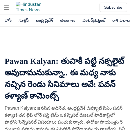
Subscribe
హోం
న్యూస్
ఆంధ్ర ప్రదేశ్
తెలంగాణ
ఎంటర్‌టైన్మెంట్
రాశి ఫలాల
Pawan Kalyan: తుపాకీ పట్టి నక్సలైట్
అవుదామనుకున్నా.. ఈ మధ్య నాకు
నచ్చిన రెండు సినిమాలు అవే: పవన్
కళ్యాణ్ కామెంట్స్
Pawan Kalyan: జనసేన అధినేత, ఆంధ్రప్రదేశ్ డిప్యూటీ సీఎం పవన్
కళ్యాణ్ తన లైఫ్ లోనే ఫస్ట్ టైమ్ ఒక స్పెషల్ డిజిటల్ పాడ్‌కాస్ట్‌లో
పాల్గొని సెన్సేషనల్ విషయాలు పంచుకున్నారు. ఈరోజు సాయంత్రం 5
గంటలకు ప్రసారం కానున్న ఈ ఎపిసోడ్ ప్రోమో ఇప్పుడు రాజకీయ, సినీ