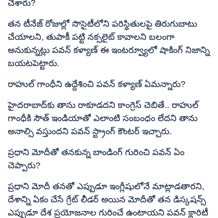
చేశారు?
తన టీనేజ్ రోజుల్లో సొసైటీలోని పరిస్థితులపై తిరుగుబాటు
చేయాలని, తుపాకీ పట్టి నక్సలైట్ కావాలని బలంగా
అనుకున్నట్లు పవన్ కళ్యాణ్ ఈ ఇంటర్వ్యూలో షాకింగ్ నిజాన్ని
బయటపెట్టారు.
రాహుల్ గాంధీని ఉద్దేశించి పవన్ కళ్యాణ్ ఏమన్నారు?
హైదరాబాద్‌కు తాను రాకూడదని కాంగ్రెస్ చెబితే.. రాహుల్
గాంధీకి సౌత్ ఇండియాతో ఎలాంటి సంబంధం లేదని తాను
అనాల్సి వస్తుందని పవన్ స్ట్రాంగ్ కౌంటర్ ఇచ్చారు.
ప్రధాని మోదీతో తనకున్న బాండింగ్ గురించి పవన్ ఏం
చెప్పారు?
ప్రధాని మోదీ తనతో ఎప్పుడూ ఇంగ్లీషులోనే మాట్లాడతారని,
దేశాన్ని ఏకం చేసే గ్రేట్ లీడర్ అయిన మోదీతో తన డిస్కషన్స్
ఎప్పుడూ దేశ ప్రయోజనాల గురించే ఉంటాయని పవన్ క్లారిటీ