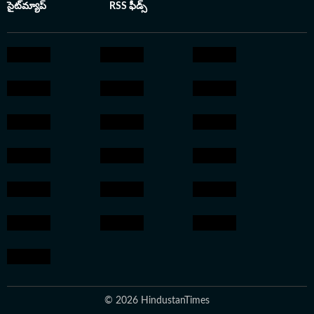
సైట్‌మ్యాప్
RSS ఫీడ్స్
© 2026 HindustanTimes