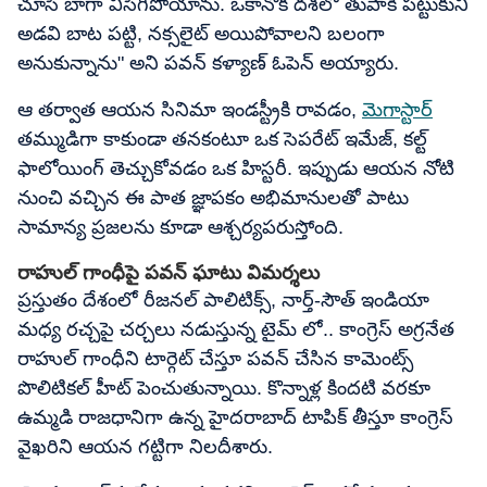
చూసి బాగా విసిగిపోయాను. ఒకానొక దశలో తుపాకీ పట్టుకుని
అడవి బాట పట్టి, నక్సలైట్ అయిపోవాలని బలంగా
అనుకున్నాను" అని పవన్ కళ్యాణ్ ఓపెన్ అయ్యారు.
ఆ తర్వాత ఆయన సినిమా ఇండస్ట్రీకి రావడం,
మెగాస్టార్
తమ్ముడిగా కాకుండా తనకంటూ ఒక సెపరేట్ ఇమేజ్, కల్ట్
ఫాలోయింగ్ తెచ్చుకోవడం ఒక హిస్టరీ. ఇప్పుడు ఆయన నోటి
నుంచి వచ్చిన ఈ పాత జ్ఞాపకం అభిమానులతో పాటు
సామాన్య ప్రజలను కూడా ఆశ్చర్యపరుస్తోంది.
రాహుల్ గాంధీపై పవన్ ఘాటు విమర్శలు
ప్రస్తుతం దేశంలో రీజనల్ పాలిటిక్స్, నార్త్-సౌత్ ఇండియా
మధ్య రచ్చపై చర్చలు నడుస్తున్న టైమ్ లో.. కాంగ్రెస్ అగ్రనేత
రాహుల్ గాంధీని టార్గెట్ చేస్తూ పవన్ చేసిన కామెంట్స్
పొలిటికల్ హీట్ పెంచుతున్నాయి. కొన్నాళ్ల కిందటి వరకూ
ఉమ్మడి రాజధానిగా ఉన్న హైదరాబాద్ టాపిక్ తీస్తూ కాంగ్రెస్
వైఖరిని ఆయన గట్టిగా నిలదీశారు.