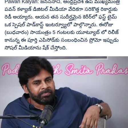
Pawan Kalyan: జనసేనాని, ఆంధ్రప్రదేశ్ ఉప ముఖ్యమంత్రి
పవన్ కళ్యాణ్ డిజిటల్ మీడియా వేదికగా సరికొత్త రికార్డుకు
రెడీ అయ్యారు. ఆయన తన సుదీర్ఘమైన కెరీర్‌లో ఫస్ట్ టైమ్
ఒక స్పెషల్ పాడ్‌కాస్ట్‌ ఇంటర్వ్యూలో పాల్గొన్నారు. ఈరోజు
(బుధవారం) సాయంత్రం 5 గంటలకు యూట్యూబ్ లో రిలీజ్
కానున్న ఈ పూర్తి ఎపిసోడ్‌కు సంబంధించిన ప్రోమో ఇప్పుడు
సోషల్ మీడియాను షేక్ చేస్తోంది.