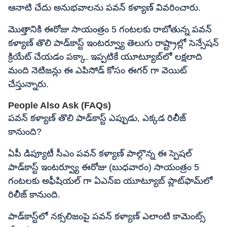
ఆనాటి చేదు అనుభవాలను పవన్ కళ్యాణ్ వివరించారు.
మొత్తానికి ఈరోజు సాయంత్రం 5 గంటలకు రాబోతున్న పవన్
కళ్యాణ్ తొలి పాడ్‌కాస్ట్‌ ఇంటర్వ్యూ తెలుగు రాష్ట్రాల్లో సెన్సేషన్
క్రియేట్ చేయడం పక్కా. ఇప్పటికే యూట్యూబ్‌లో లక్షలాది
మంది నెటిజన్లు ఈ ఎపిసోడ్ కోసం ఈగర్ గా వెయిట్
చేస్తున్నారు.
People Also Ask (FAQs)
పవన్ కళ్యాణ్ తొలి పాడ్‌కాస్ట్‌ ఎప్పుడు, ఎక్కడ రిలీజ్
కానుంది?
ఏపీ డిప్యూటీ సీఎం పవన్ కళ్యాణ్ పాల్గొన్న ఈ స్పెషల్
పాడ్‌కాస్ట్‌ ఇంటర్వ్యూ ఈరోజు (బుధవారం) సాయంత్రం 5
గంటలకు అఫీషియల్ గా ఏఎన్ఐ యూట్యూబ్ ప్లాట్‌ఫామ్‌లో
రిలీజ్ కానుంది.
పాడ్‌కాస్ట్‌లో నక్సలిజంపై పవన్ కళ్యాణ్ ఎలాంటి కామెంట్స్