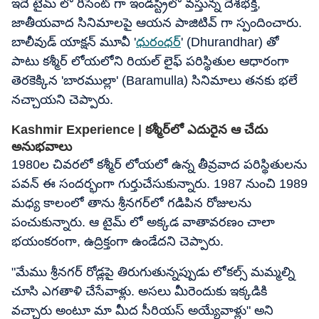
ఇదే టైమ్ లో రీసెంట్ గా ఇండస్ట్రీలో వస్తున్న దేశభక్తి,
జాతీయవాద సినిమాలపై ఆయన పాజిటివ్ గా స్పందించారు.
బాలీవుడ్ యాక్షన్ మూవీ '
ధురంధర్
' (Dhurandhar) తో
పాటు కశ్మీర్ లోయలోని రియల్ లైఫ్ పరిస్థితుల ఆధారంగా
తెరకెక్కిన 'బారముల్లా' (Baramulla) సినిమాలు తనకు భలే
నచ్చాయని చెప్పారు.
Kashmir Experience | కశ్మీర్‌లో ఎదురైన ఆ చేదు
అనుభవాలు
1980ల చివరలో కశ్మీర్ లోయలో ఉన్న తీవ్రవాద పరిస్థితులను
పవన్ ఈ సందర్భంగా గుర్తుచేసుకున్నారు. 1987 నుంచి 1989
మధ్య కాలంలో తాను శ్రీనగర్‌లో గడిపిన రోజులను
పంచుకున్నారు. ఆ టైమ్ లో అక్కడ వాతావరణం చాలా
భయంకరంగా, ఉద్రిక్తంగా ఉండేదని చెప్పారు.
"మేము శ్రీనగర్ రోడ్లపై తిరుగుతున్నప్పుడు లోకల్స్ మమ్మల్ని
చూసి ఎగతాళి చేసేవాళ్లు. అసలు మీరెందుకు ఇక్కడికి
వచ్చారు అంటూ మా మీద సీరియస్ అయ్యేవాళ్లు" అని