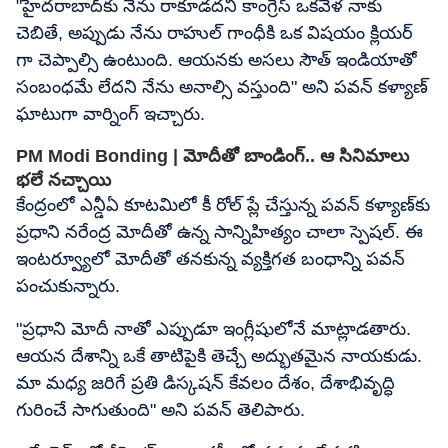
"హైదరాబాద్‌కు నేను రాకూడదని కాంగ్రెస్ ఒకవేళ నాకు
చెబితే, అప్పుడు నేను రాహుల్ గాంధీకి ఒక విషయం క్లియర్
గా చెప్పాల్సి ఉంటుంది. ఆయనకు అసలు సౌత్ ఇండియాతో
సంబంధమే లేదని నేను అనాల్సి వస్తుంది" అని పవన్ కళ్యాణ్
ఘాటుగా వార్నింగ్ ఇచ్చారు.
PM Modi Bonding | మోదీతో బాండింగ్.. ఆ సినిమాలు
భలే నచ్చాయి
కేంద్రంలో ఎన్డీఏ కూటమిలో కీ రోల్ ప్లే చేస్తున్న పవన్ కళ్యాణ్‌కు
ప్రధాని నరేంద్ర మోదీతో ఉన్న సాన్నిహిత్యం చాలా స్పెషల్. ఈ
ఇంటర్వ్యూలో మోదీతో తనకున్న వ్యక్తిగత బంధాన్ని పవన్
పంచుకున్నారు.
"ప్రధాని మోదీ నాతో ఎప్పుడూ ఇంగ్లీషులోనే మాట్లాడతారు.
ఆయన దేశాన్ని ఒకే తాటిపైకి తెచ్చే అద్భుతమైన నాయకుడు.
మా మధ్య జరిగే ప్రతి డిస్కషన్ కేవలం దేశం, దేశాభివృద్ధి
గురించే సాగుతుంది" అని పవన్ తెలిపారు.