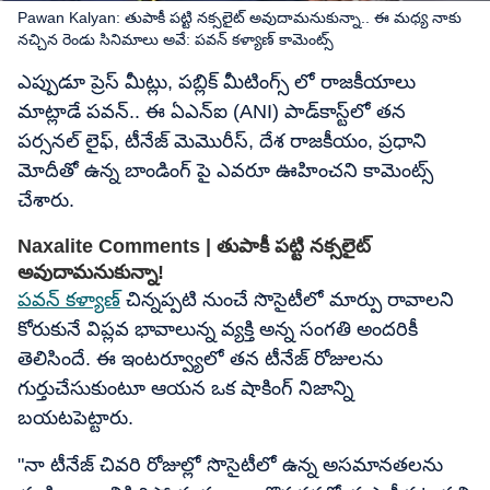
Pawan Kalyan: తుపాకీ పట్టి నక్సలైట్ అవుదామనుకున్నా.. ఈ మధ్య నాకు
నచ్చిన రెండు సినిమాలు అవే: పవన్ కళ్యాణ్ కామెంట్స్
ఎప్పుడూ ప్రెస్ మీట్లు, పబ్లిక్ మీటింగ్స్ లో రాజకీయాలు
మాట్లాడే పవన్.. ఈ ఏఎన్ఐ (ANI) పాడ్‌కాస్ట్‌లో తన
పర్సనల్ లైఫ్, టీనేజ్ మెమొరీస్, దేశ రాజకీయం, ప్రధాని
మోదీతో ఉన్న బాండింగ్ పై ఎవరూ ఊహించని కామెంట్స్
చేశారు.
Naxalite Comments | తుపాకీ పట్టి నక్సలైట్
అవుదామనుకున్నా!
పవన్ కళ్యాణ్
చిన్నప్పటి నుంచే సొసైటీలో మార్పు రావాలని
కోరుకునే విప్లవ భావాలున్న వ్యక్తి అన్న సంగతి అందరికీ
తెలిసిందే. ఈ ఇంటర్వ్యూలో తన టీనేజ్ రోజులను
గుర్తుచేసుకుంటూ ఆయన ఒక షాకింగ్ నిజాన్ని
బయటపెట్టారు.
"నా టీనేజ్ చివరి రోజుల్లో సొసైటీలో ఉన్న అసమానతలను