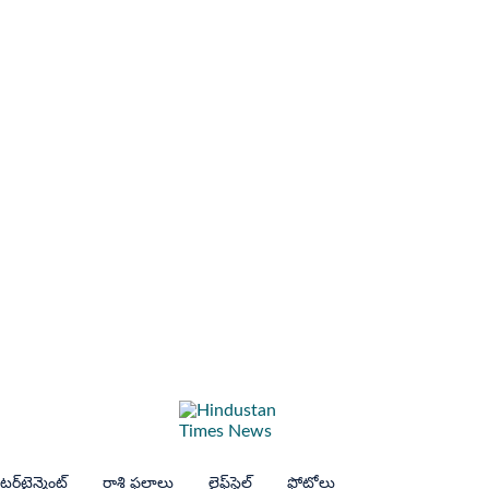
ర్‌టైన్మెంట్
రాశి ఫలాలు
లైఫ్‌స్టైల్
ఫోటోలు