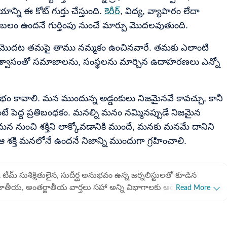
్ని ఈ కోట్ గుర్తు చేస్తుంది.
కెరీర్
, విద్య, వ్యాపారం లేదా
బలం ఉందనే గుర్తింపు నుంచే మార్పు మొదలవుతుంది.
లంతా మొదట తమపై తాము నమ్మకం ఉంచినవారే. తమకు ఎలాంటి
ిశ్వాసంతో సమాజాలను, సంస్థలను మార్చిన ఉదాహరణలు ఎన్నో
ం కావాలి. మన ముందున్న అడ్డంకులు నిజమైనవే కావచ్చు, కానీ
 పెద్ద ప్రతిబంధకం. మనల్ని మనం నమ్మినప్పుడే నిజమైన
న నుంచి శక్తిని లాక్కోవడానికి ముందే, మనకు మనమే దానిని
ఆ శక్తి మనలోనే ఉందనే నిజాన్ని ముందుగా గ్రహించాలి.
క్ టీమ్ సుశిక్షితులైన, సుదీర్ఘ అనుభవం ఉన్న జర్నలిస్టులతో కూడిన
జాతీయ, అంతర్జాతీయ వార్తలు సహా అన్ని విభాగాలకు ఆయా రంగాల
Read More
 నైపుణ్యం కలిగిన సబ్ ఎడిటర్లతో కూడిన బృందం. జర్నలిజం
లను కాపాడుతూ జర్నలిజంపై అత్యంత మక్కువతో పనిచేస్తున్న బృందం.
ువలతో కూడిన కథనాలను పాఠకుల ముందుకు తెస్తున్న బృందం.