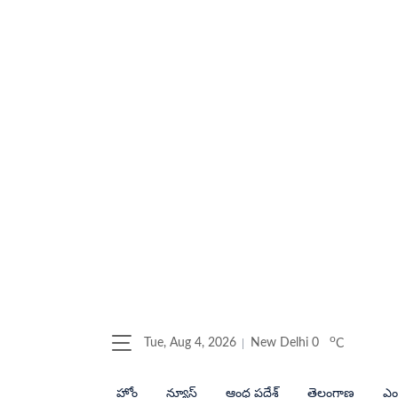
o
Tue, Aug 4, 2026
New Delhi
0
C
హోం
న్యూస్
ఆంధ్ర ప్రదేశ్
తెలంగాణ
ఎంట