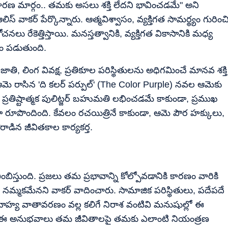
ాధారణ మార్గం.. తమకు అసలు శక్తి లేదని భావించడమే" అని
్ వాకర్ పేర్కొన్నారు. ఆత్మవిశ్వాసం, వ్యక్తిగత సామర్థ్యం గురించ
 రేకెత్తిస్తాయి. మనస్తత్వానికి, వ్యక్తిగత వికాసానికి మధ్య
దం పడుతుంది.
 జాతి, లింగ వివక్ష, ప్రతికూల పరిస్థితులను అధిగమించే మానవ శక్తి
మె రాసిన 'ది కలర్ పర్పుల్' (The Color Purple) నవల ఆమెకు
వలకు ప్రతిష్టాత్మక పులిట్జర్ బహుమతి లభించడమే కాకుండా, ప్రముఖ
కూడా రూపొందింది. కేవలం రచయిత్రినే కాకుండా, ఆమె పౌర హక్కులు,
డిన జీవితకాల కార్యకర్త.
బిస్తుంది. ప్రజలు తమ ప్రభావాన్ని కోల్పోవడానికి కారణం వారికి
ుడు నమ్మకమేనని వాకర్ వాదించారు. సామాజిక పరిస్థితులు, పదేపదే
హ్య వాతావరణం వల్ల కలిగే నిరాశ వంటివి మనుషుల్లో ఈ
ేణా, ఈ అనుభవాలు తమ జీవితాలపై తమకు ఎలాంటి నియంత్రణ