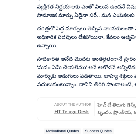
వ్యక్తిగత నిర్ణయాలకు ఎంతో విలువ ఉందనే విషయాన
సామాజిక మార్పు ఏదైనా సరే.. మన ఎంపికలకు 
చరిత్రలో పెద్ద మార్పులు తెచ్చిన నాయకు
అధికారిక పదవులు లేకపోయినా, కేవలం ఆత్మవ
ఉన్నాయి.
సాధికారత అనేది మొదట అంతర్గతంగానే ప్రారంభ
'మనం ఏమీ చేయలేము' అనే ఆలోచనే అన్నిటికంటే
మార్పుకు అడుగులు పడతాయి. బాహ్య శక్తులు మ
వదులుకుంటున్నాం. దానిని తిరిగి పొందాలంటే, 
ABOUT THE AUTHOR
హెచ్ టీ తెలుగు డెస్
HT Telugu Desk
బృందం. ప్రాంతీయ, 
వార్తలు అందించడంలో
విలువలను, ప్రమాణా
Motivational Quotes
Success Quotes
సంపూర్ణ వార్తావిల