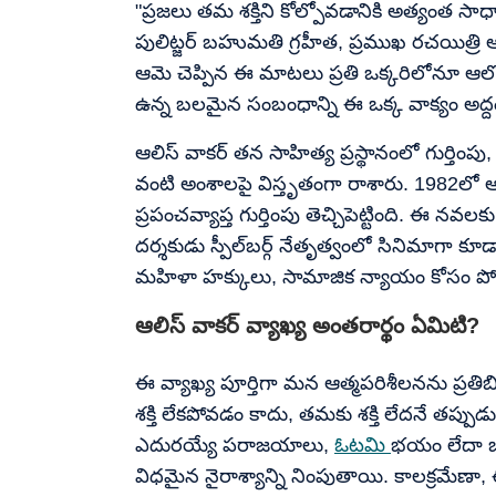
"ప్రజలు తమ శక్తిని కోల్పోవడానికి అత్యంత స
పులిట్జర్ బహుమతి గ్రహీత, ప్రముఖ రచయిత్రి ఆలిస
ఆమె చెప్పిన ఈ మాటలు ప్రతి ఒక్కరిలోనూ ఆలోచనలు
ఉన్న బలమైన సంబంధాన్ని ఈ ఒక్క వాక్యం అద్
ఆలిస్ వాకర్ తన సాహిత్య ప్రస్థానంలో గుర్తింపు,
వంటి అంశాలపై విస్తృతంగా రాశారు. 1982లో ఆ
ప్రపంచవ్యాప్త గుర్తింపు తెచ్చిపెట్టింది. ఈ న
దర్శకుడు స్పీల్‌బర్గ్ నేతృత్వంలో సినిమాగా 
మహిళా హక్కులు, సామాజిక న్యాయం కోసం పోరా
ఆలిస్ వాకర్ వ్యాఖ్య అంతరార్థం ఏమిటి?
ఈ వ్యాఖ్య పూర్తిగా మన ఆత్మపరిశీలనను ప్రతిబిం
శక్తి లేకపోవడం కాదు, తమకు శక్తి లేదనే తప్ప
ఎదురయ్యే పరాజయాలు,
ఓటమి
భయం లేదా బా
విధమైన నైరాశ్యాన్ని నింపుతాయి. కాలక్రమ