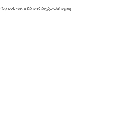
ెద్ద బలహీనత: ఆలిస్ వాకర్ స్ఫూర్తిదాయక వ్యాఖ్య