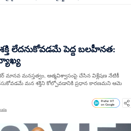
క్తి లేదనుకోవడమే పెద్ద బలహీనత:
్యాఖ్య
కర్ మానవ మనస్తత్వం, ఆత్మవిశ్వాసంపై చేసిన విశ్లేషణ నేటికీ
ోవడమే మన శక్తిని కోల్పోవడానికి ప్రధాన కారణమని ఆమె
Prefer HT
on Google
kala