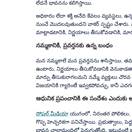
లేదనే భావనను కలిగిస్తాయి.
అధికారం లేదా శక్తి అనేది కేవలం వ్యవస్థలు, 
నుంచే మొదలవుతుందని వాకర్ స్పష్టం చేశారు. మన
మాట్లాడటానికి, నిర్ణయాలు తీసుకోవడానికి, మా
నమ్మకానికి, ప్రవర్తనకు ఉన్న బంధం
మన నమ్మకాలే మన ప్రవర్తనను శాసిస్తాయి. 
ఉంటారు, నిర్ణయాలు తీసుకోవడానికి వెనుకాడతారు.
మార్పు తీసుకురాగలమని నమ్మే వ్యక్తులు చొరవ 
విజయానికి గ్యారెంటీ ఇవ్వకపోవచ్చు, కానీ ఎదగ
ఆధునిక ప్రపంచానికి ఈ సందేశం ఎందుకు
సోషల్ మీడియా
యుగంలో, నిరంతర పోలికలు, అన
గొప్ప హెచ్చరికగా పనిచేస్తాయి. ప్రభుత్వాలు, పె
భావన చాలామందిలో పెరుగుతోంది. ఇటువంటి కాల