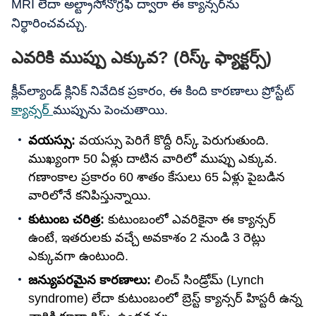
MRI లేదా అల్ట్రాసోనోగ్రఫీ ద్వారా ఈ క్యాన్సర్‌ను
నిర్ధారించవచ్చు.
ఎవరికి ముప్పు ఎక్కువ? (రిస్క్ ఫ్యాక్టర్స్)
క్లీవ్‌ల్యాండ్ క్లినిక్ నివేదిక ప్రకారం, ఈ కింది కారణాలు ప్రోస్టేట్
క్యాన్సర్
ముప్పును పెంచుతాయి.
వయస్సు:
వయస్సు పెరిగే కొద్దీ రిస్క్ పెరుగుతుంది.
ముఖ్యంగా 50 ఏళ్లు దాటిన వారిలో ముప్పు ఎక్కువ.
గణాంకాల ప్రకారం 60 శాతం కేసులు 65 ఏళ్లు పైబడిన
వారిలోనే కనిపిస్తున్నాయి.
కుటుంబ చరిత్ర:
కుటుంబంలో ఎవరికైనా ఈ క్యాన్సర్
ఉంటే, ఇతరులకు వచ్చే అవకాశం 2 నుండి 3 రెట్లు
ఎక్కువగా ఉంటుంది.
జన్యుపరమైన కారణాలు:
లించ్ సిండ్రోమ్ (Lynch
syndrome) లేదా కుటుంబంలో బ్రెస్ట్ క్యాన్సర్ హిస్టరీ ఉన్న