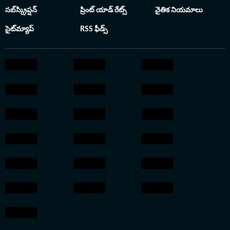
సబ్‌స్క్రిప్షన్
ప్రింట్ యాడ్ రేట్స్
నైతిక నియమాలు
సైట్‌మ్యాప్
RSS ఫీడ్స్