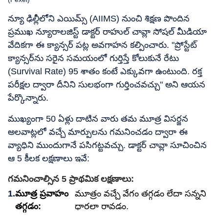
న్యూ ఢిల్లీలోని ఎయిమ్స్ (AIIMS) నుంచి శిక్షణ పొందిన
ప్రముఖ న్యూరాలజిస్ట్ డాక్టర్ రాహుల్ చావ్లా సోషల్ మీడియా
వేదికగా ఈ క్యాన్సర్ పట్ల అవగాహన కల్పించారు. "ప్రోస్టేట్
క్యాన్సర్‌ను సరైన సమయంలో గుర్తిస్తే కోలుకునే రేటు
(Survival Rate) 95 శాతం కంటే ఎక్కువగా ఉంటుంది. రక్త
పరీక్షల ద్వారా దీనిని సులభంగా గుర్తించవచ్చు" అని ఆయన
పేర్కొన్నారు.
ముఖ్యంగా 50 ఏళ్లు దాటిన వారు తమ మూత్ర విసర్జన
అలవాట్లలో వచ్చే మార్పులను గమనించడం ద్వారా ఈ
వ్యాధిని ముందుగానే పసిగట్టవచ్చు. డాక్టర్ చావ్లా సూచించిన
ఆ 5 కీలక లక్షణాలు ఇవే:
గమనించాల్సిన 5 ప్రాథమిక లక్షణాలు:
మూత్ర ప్రవాహం
మూత్రం వచ్చే వేగం తగ్గడం లేదా సన్నని
తగ్గడం:
ధారలా రావడం.