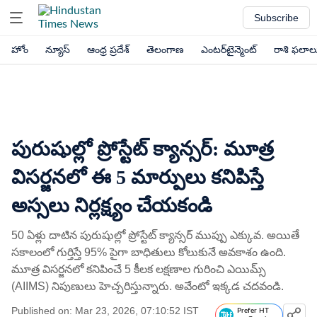
Subscribe
హోం
న్యూస్
ఆంధ్ర ప్రదేశ్
తెలంగాణ
ఎంటర్‌టైన్మెంట్
రాశి ఫలాల
పురుషుల్లో ప్రోస్టేట్ క్యాన్సర్: మూత్ర
విసర్జనలో ఈ 5 మార్పులు కనిపిస్తే
అస్సలు నిర్లక్ష్యం చేయకండి
50 ఏళ్లు దాటిన పురుషుల్లో ప్రోస్టేట్ క్యాన్సర్ ముప్పు ఎక్కువ. అయితే
సకాలంలో గుర్తిస్తే 95% పైగా బాధితులు కోలుకునే అవకాశం ఉంది.
మూత్ర విసర్జనలో కనిపించే 5 కీలక లక్షణాల గురించి ఎయిమ్స్
(AIIMS) నిపుణులు హెచ్చరిస్తున్నారు. అవేంటో ఇక్కడ చదవండి.
Published on: Mar 23, 2026, 07:10:52 IST
Prefer HT