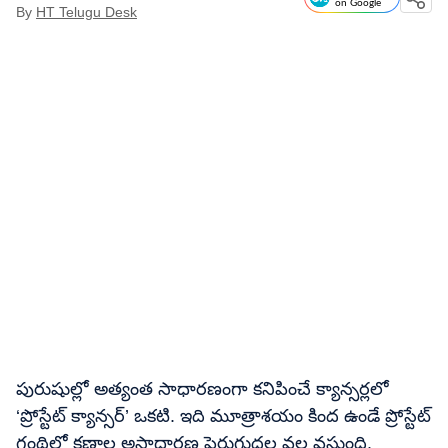
on Google
By
HT Telugu Desk
పురుషుల్లో అత్యంత సాధారణంగా కనిపించే క్యాన్సర్లలో
‘ప్రోస్టేట్ క్యాన్సర్’ ఒకటి. ఇది మూత్రాశయం కింద ఉండే ప్రోస్టేట్
గ్రంథిలో కణాల అసాధారణ పెరుగుదల వల్ల వస్తుంది.