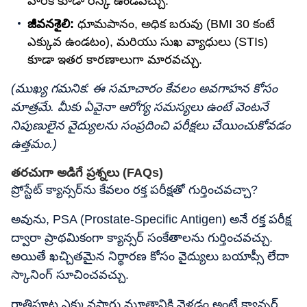
వారికి కూడా రిస్క్ ఉండవచ్చు.
జీవనశైలి:
ధూమపానం, అధిక బరువు (BMI 30 కంటే
ఎక్కువ ఉండటం), మరియు సుఖ వ్యాధులు (STIs)
కూడా ఇతర కారణాలుగా మారవచ్చు.
(ముఖ్య గమనిక: ఈ సమాచారం కేవలం అవగాహన కోసం
మాత్రమే. మీకు ఏవైనా ఆరోగ్య సమస్యలు ఉంటే వెంటనే
నిపుణులైన వైద్యులను సంప్రదించి పరీక్షలు చేయించుకోవడం
ఉత్తమం.)
తరచుగా అడిగే ప్రశ్నలు (FAQs)
ప్రోస్టేట్ క్యాన్సర్‌ను కేవలం రక్త పరీక్షతో గుర్తించవచ్చా?
అవును, PSA (Prostate-Specific Antigen) అనే రక్త పరీక్ష
ద్వారా ప్రాథమికంగా క్యాన్సర్ సంకేతాలను గుర్తించవచ్చు.
అయితే ఖచ్చితమైన నిర్ధారణ కోసం వైద్యులు బయాప్సీ లేదా
స్కానింగ్ సూచించవచ్చు.
రాత్రిపూట ఎక్కువసార్లు మూత్రానికి వెళ్లడం అంటే క్యాన్సర్