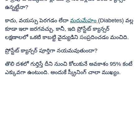
ఉన్నట్టేనా?
కాదు, వయస్సు పెరగడం లేదా
మధుమేహం
(Diabetes) వల్ల
కూడా ఇలా జరగవచ్చు. కానీ, ఇది ప్రోస్టేట్ క్యాన్సర్
లక్షణాలలో ఒకటి కాబట్టి వైద్యుడిని సంప్రదించడం మంచిది.
ప్రోస్టేట్ క్యాన్సర్ పూర్తిగా నయమవుతుందా?
తొలి దశలో గుర్తిస్తే దీని నుంచి కోలుకునే అవకాశం 95% కంటే
ఎక్కువగా ఉంటుంది. అందుకే స్క్రీనింగ్ చాలా ముఖ్యం.