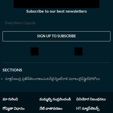
Subscribe to our best newsletters
Daily News Capsule
SIGN UP TO SUBSCRIBE
SECTIONS
న్యూస్
ఆంధ్ర ప్రదేశ్
తెలంగాణ
ఎంటర్‌టైన్మెంట్
రాశి ఫలాలు
లైఫ్‌స్టైల్
ఫోటోలు
మా గురించి
మమ్మల్ని సంప్రదించండి
వినియోగ నిబంధనలు
గోప్యతా విధానం
నేటి వాతావరణం
HT న్యూస్‌లెటర్స్