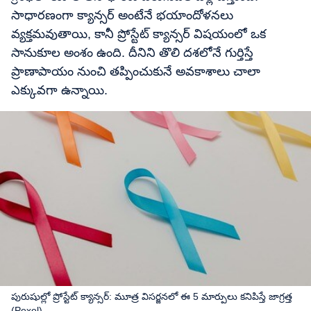
సాధారణంగా క్యాన్సర్ అంటేనే భయాందోళనలు
వ్యక్తమవుతాయి, కానీ ప్రోస్టేట్ క్యాన్సర్ విషయంలో ఒక
సానుకూల అంశం ఉంది. దీనిని తొలి దశలోనే గుర్తిస్తే
ప్రాణాపాయం నుంచి తప్పించుకునే అవకాశాలు చాలా
ఎక్కువగా ఉన్నాయి.
పురుషుల్లో ప్రోస్టేట్ క్యాన్సర్: మూత్ర విసర్జనలో ఈ 5 మార్పులు కనిపిస్తే జాగ్రత్త
(Pexel)