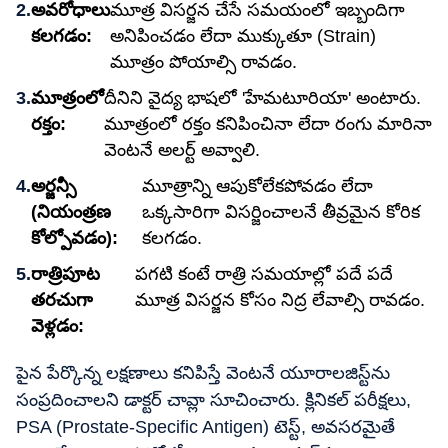
అవరోధాలు
మూత్ర విసర్జన చేసే సమయంలో ఇబ్బందిగా
కలగడం:
అనిపించడం లేదా ముక్కుతూ (Strain)
మూత్రం పోయాల్సి రావడం.
మూత్రంలో
దీనిని వైద్య భాషలో 'హేమటూరియా' అంటారు.
రక్తం:
మూత్రంలో రక్తం కనిపించినా లేదా రంగు మారినా
వెంటనే అలర్ట్ అవ్వాలి.
అర్జన్సీ
మూత్రాన్ని ఆపుకోలేకపోవడం లేదా
(నియంత్రణ
ఒక్కసారిగా విసర్జించాలనే తీవ్రమైన కోరిక
కోల్పోవడం):
కలగడం.
రాత్రిపూట
పగటి కంటే రాత్రి సమయాల్లో పదే పదే
తరచుగా
మూత్ర విసర్జన కోసం నిద్ర లేవాల్సి రావడం.
వెళ్లడం:
పైన పేర్కొన్న లక్షణాలు కనిపిస్తే వెంటనే యూరాలజిస్ట్‌ను
సంప్రదించాలని డాక్టర్ చావ్లా సూచించారు. క్లినికల్ పరీక్షలు,
PSA (Prostate-Specific Antigen) టెస్ట్, అవసరమైతే