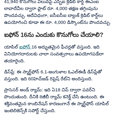
41,940 కొనుగోలు విలువపై ఎస్బీఐ క్రెడిట్ కార్డ్ ఈఎంఐ
లావాదేవీల ద్వారా ఫ్లాట్ రూ. 4,000 తక్షణ తగ్గింపును
పొందవచ్చు. అదేవిధంగా, ఐసీఐసీఐ బ్యాంక్ క్రెడిట్ కార్డ్‌లు
ఉపయోగించి కూడా ఈ రూ. 4,000 డిస్కౌంట్‌ను పొందవచ్చు.
ఐఫోన్ 16ను ఎందుకు కొనుగోలు చేయాలి?
యాపిల్
ఐఫోన్
16 అద్భుతమైన ఫీచర్లతో వస్తుంది. ఇది
వినియోగదారులకు చాలా సంవత్సరాలు ఉపయోగపడేలా
తయారైంది.
డిస్‌ప్లే: ఈ స్మార్ట్‌ఫోన్ 6.1-అంగుళాల ఓఎల్​ఈడీ డిస్‌ప్లేతో
వస్తుంది. ఇది 60హెచ్​జడ్​ రిఫ్రెష్ రేట్​ని అందిస్తుంది.
ప్రాసెసర్ అండ్​ ర్యామ్​: ఇది ఏ18 చిప్ ద్వారా పవర్​ని
పొందుతుంది. దీనికి 8జీబీ ర్యామ్​ కనెక్ట్​ చేసి ఉంటుంది. ఈ
శక్తివంతమైన కాంబినేషన్ కారణంగానే ఈ స్మార్ట్‌ఫోన్ యాపిల్​
ఇంటెలిజెన్స్​కి సపోర్ట్ చేస్తుంది.