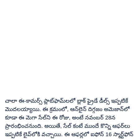
చాలా ఈ-కామర్స్ ప్లాట్‌ఫామ్‌లలో బ్లాక్ ఫ్రైడే డీల్స్ ఇప్పటికే
మొదలయ్యాయి. ఈ క్రమంలో, ఆన్‌లైన్ దిగ్గజం అమెజాన్‌లో
కూడా ఈ మెగా సేల్​ని ఈ రోజు, అంటే నవంబర్​ 28న
ప్రారంభించనుంది. అయితే, సేల్​ కంటే ముందే కొన్ని ఆఫర్‌లు
ఇప్పటికే లైవ్‌లోకి వచ్చాయి. ఈ ఆఫర్లలో ఐఫోన్ 16 స్మార్ట్‌ఫోన్