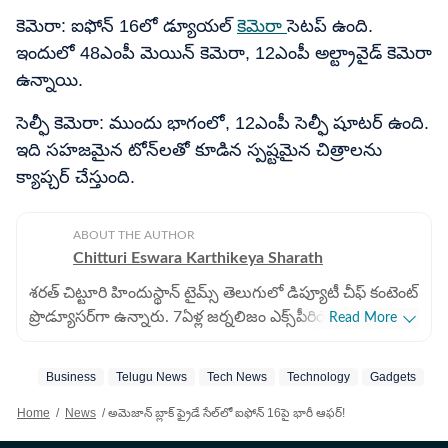
కెమెరా: ఐఫోన్ 16లో డ్యూయల్
కెమెరా
సెటప్ ఉంది.
ఇందులో 48ఎంపీ మెయిన్ కెమెరా, 12ఎంపీ అల్ట్రావైడ్ కెమెరా
ఉన్నాయి.
సెల్ఫీ కెమెరా: ముందు భాగంలో, 12ఎంపీ సెల్ఫీ షూటర్ ఉంది.
ఇది సహజమైన టోన్‌లతో కూడిన స్పష్టమైన చిత్రాలను
క్యాప్చర్ చేస్తుంది.
ABOUT THE AUTHOR
Chitturi Eswara Karthikeya Sharath
శరత్​ చిట్టూరి హిందుస్థాన్ టైమ్స్ తెలుగులో డిప్యూటీ చీఫ్​ కంటెంట్
ప్రొడ్యూసర్‌గా ఉన్నారు. 7ఏళ్ల జర్నలిజం ఎక్స్​పీరియెన్స్​తో ఇక్కడ
Read More
బిజినెస్​, ఆటో, టెక్​, పర్సనల్​ ఫైనాన్స్​, నేషనల్​- ఇంటర్నేషనల్,
స్పోర్ట్స్​ వార్తలు రాస్తున్నారు. 2022 జనవరిలో హిందుస్థాన్ టైమ్
Business
Telugu News
Tech News
Technology
Gadgets
S
తెలుగులో చేరారు. పలుమార్లు హెచ్​టీ ఇన్​స్టా అవార్డులు
అదుకున్నారు. గతంలో ఈటీవీ భారత్​లో కంటెంట్ రైటర్‌గా పని
Home
/
News
/
అమెజాన్​ బ్లాక్​ ఫ్రైడే సేల్​లో ఐఫోన్​ 16పై భారీ ఆఫర్​!
చేశారు. అక్కడ జాతీయం, అంతర్జాతీయం, బిజినెస్​ వార్తలు