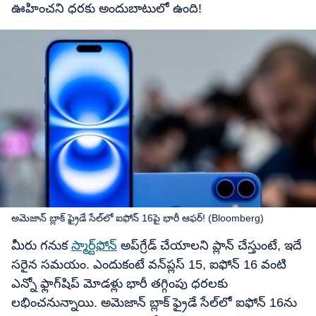
ఊహించని ధరకు అందుబాటులో ఉంది!
అమెజాన్​ బ్లాక్​ ఫ్రైడే సేల్​లో ఐఫోన్​ 16పై భారీ ఆఫర్​! (Bloomberg)
మీరు గనుక
స్మార్ట్‌ఫోన్
అప్‌గ్రేడ్ చేయాలని ప్లాన్ చేస్తుంటే, ఇదే
సరైన సమయం. ఎందుకంటే వన్​ప్లస్ 15, ఐఫోన్ 16 వంటి
ఎన్నో ఫ్లాగ్‌షిప్ మోడళ్లు భారీ తగ్గింపు ధరలకు
లభించనున్నాయి. అమెజాన్ బ్లాక్ ఫ్రైడే సేల్‌లో ఐఫోన్ 16ను