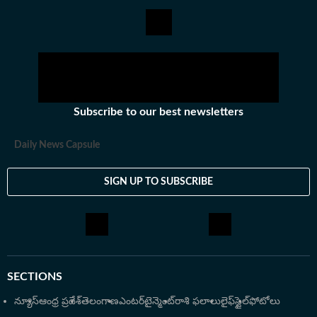
రాసేవారు. ఏ అంశమైనా సరళంగా, చదివేందుకు సులభంగా ఉండే
విధంగా తీర్చిదిద్దేందుకు ఇష్టపడతారు.IGNOU నుంచి
జర్నలిజంలో పీజీ డిగ్రీ ఉంది. అంతకుముందు బీటెక్​ పూర్తి చేశారు.
కథలు చెప్పడం, రాయడంపై ఇష్టంతో ఈ రంగాన్ని ఎంచుకున్నారు.
తన ఆర్టికల్స్​తో ఇప్పుడు ప్రజలకు చేరువవుతున్నారు.
Subscribe to our best newsletters
Daily News Capsule
SIGN UP TO SUBSCRIBE
SECTIONS
న్యూస్
ఆంధ్ర ప్రదేశ్
తెలంగాణ
ఎంటర్‌టైన్మెంట్
రాశి ఫలాలు
లైఫ్‌స్టైల్
ఫోటోలు