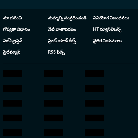
మా గురించి
మమ్మల్ని సంప్రదించండి
వినియోగ నిబంధనలు
గోప్యతా విధానం
నేటి వాతావరణం
HT న్యూస్‌లెటర్స్
సబ్‌స్క్రిప్షన్
ప్రింట్ యాడ్ రేట్స్
నైతిక నియమాలు
సైట్‌మ్యాప్
RSS ఫీడ్స్