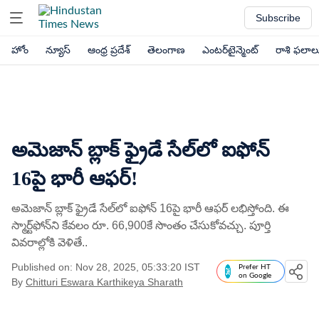
Subscribe
హోం
న్యూస్
ఆంధ్ర ప్రదేశ్
తెలంగాణ
ఎంటర్‌టైన్మెంట్
రాశి ఫలాల
అమెజాన్​ బ్లాక్​ ఫ్రైడే సేల్​లో ఐఫోన్​
16పై భారీ ఆఫర్​!
అమెజాన్ బ్లాక్ ఫ్రైడే సేల్‌లో ఐఫోన్ 16పై భారీ ఆఫర్ లభిస్తోంది. ఈ
స్మార్ట్​ఫోన్​ని కేవలం రూ. 66,900కే సొంతం చేసుకోవచ్చు. పూర్తి
వివరాల్లోకి వెళితే..
Published on: Nov 28, 2025, 05:33:20 IST
Prefer HT
on Google
By
Chitturi Eswara Karthikeya Sharath