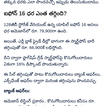
తక్కువ ధరకు ఎలా పొందవచ్చో ఇప్పుడు తెలుసుకుందాము.
ఐఫోన్ 16 ధర ఎంత తగ్గింది?
128జీబీ స్టోరేజ్ వేరియంట్ ఉన్న యాపిల్ ఐఫోన్ 16 అసలు
ధర అమెజాన్‌లో రూ. 79,900గా ఉంది.
అయితే, ఎర్లీ బ్లాక్ ఫ్రైడే డీల్లో భాగంగా ఈ స్మార్ట్‌ఫోన్ భారీ
తగ్గింపుతో రూ. 66,900కే లభిస్తోంది.
దీని ద్వారా ఫ్లాగ్‌షిప్-గ్రేడ్ స్మార్ట్‌ఫోన్‌పై కొనుగోలుదారులు
ఏకంగా 16% డిస్కౌంట్ పొందుతున్నారు.
ఈ సేల్ తగ్గింపుతో పాటు కొనుగోలుదారులు బ్యాంక్ ఆఫర్‌లు,
ఎక్స్​ఛేంజ్​ ఆఫర్‌ల ద్వారా మరింత తగ్గింపును పొందవచ్చు.
బ్యాంక్ ఆఫర్‌లు
:
అమెజాన్ లిస్టింగ్ ప్రకారం.. కొనుగోలుదారులు కనీసం రూ.