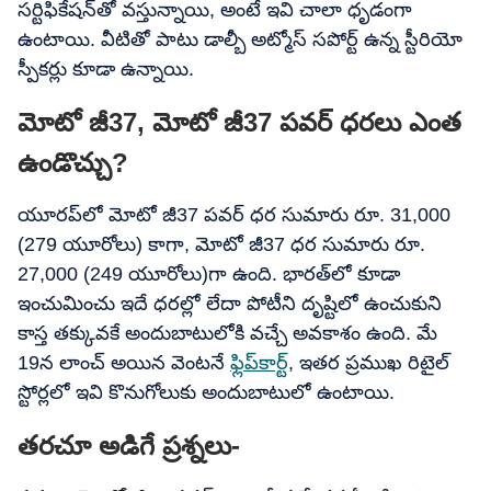
సర్టిఫికేషన్‌తో వస్తున్నాయి, అంటే ఇవి చాలా ధృడంగా
ఉంటాయి. వీటితో పాటు డాల్బీ అట్మోస్ సపోర్ట్ ఉన్న స్టీరియో
స్పీకర్లు కూడా ఉన్నాయి.
మోటో జీ37, మోటో జీ37 పవర్ ధరలు ఎంత
ఉండొచ్చు?
యూరప్‌లో మోటో జీ37 పవర్ ధర సుమారు రూ. 31,000
(279 యూరోలు) కాగా, మోటో జీ37 ధర సుమారు రూ.
27,000 (249 యూరోలు)గా ఉంది. భారత్‌లో కూడా
ఇంచుమించు ఇదే ధరల్లో లేదా పోటీని దృష్టిలో ఉంచుకుని
కాస్త తక్కువకే అందుబాటులోకి వచ్చే అవకాశం ఉంది. మే
19న లాంచ్ అయిన వెంటనే
ఫ్లిప్‌కార్ట్
, ఇతర ప్రముఖ రిటైల్
స్టోర్లలో ఇవి కొనుగోలుకు అందుబాటులో ఉంటాయి.
తరచూ అడిగే ప్రశ్నలు-