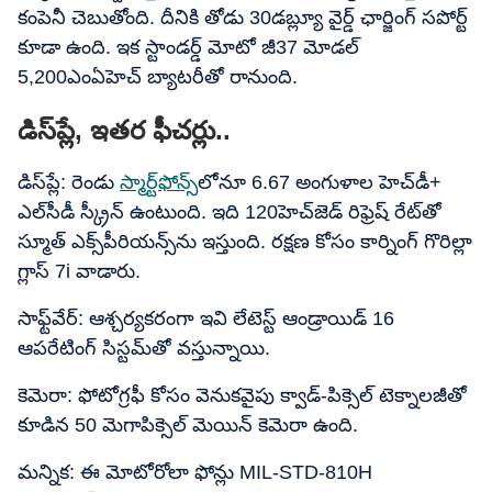
కంపెనీ చెబుతోంది. దీనికి తోడు 30డబ్ల్యూ వైర్డ్ ఛార్జింగ్ సపోర్ట్
కూడా ఉంది. ఇక స్టాండర్డ్ మోటో జీ37 మోడల్
5,200ఎంఏహెచ్ బ్యాటరీతో రానుంది.
డిస్‌ప్లే, ఇతర ఫీచర్లు..
డిస్‌ప్లే: రెండు
స్మార్ట్​ఫోన్స్
​లోనూ 6.67 అంగుళాల హెచ్​డీ+
ఎల్​సీడీ స్క్రీన్ ఉంటుంది. ఇది 120హెచ్​జెడ్ రిఫ్రెష్ రేట్‌తో
స్మూత్ ఎక్స్‌పీరియన్స్‌ను ఇస్తుంది. రక్షణ కోసం కార్నింగ్ గొరిల్లా
గ్లాస్ 7i వాడారు.
సాఫ్ట్‌వేర్: ఆశ్చర్యకరంగా ఇవి లేటెస్ట్ ఆండ్రాయిడ్ 16
ఆపరేటింగ్ సిస్టమ్‌తో వస్తున్నాయి.
కెమెరా: ఫోటోగ్రఫీ కోసం వెనుకవైపు క్వాడ్-పిక్సెల్ టెక్నాలజీతో
కూడిన 50 మెగాపిక్సెల్ మెయిన్ కెమెరా ఉంది.
మన్నిక: ఈ మోటోరోలా ఫోన్లు MIL-STD-810H