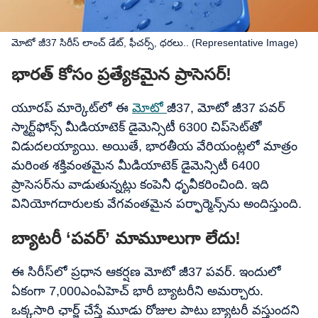
మోటో జీ37 సిరీస్ లాంచ్​ డేట్​, ఫీచర్స్​, ధరలు.. (Representative Image)
భారత్ కోసం ప్రత్యేకమైన ప్రాసెసర్!
యూరప్ మార్కెట్‌లో ఈ
మోటో
జీ37, మోటో జీ37 పవర్
స్మార్ట్​ఫోన్స్ మీడియాటెక్ డైమెన్సిటీ 6300 చిప్‌సెట్‌తో
విడుదలయ్యాయి. అయితే, భారతీయ వేరియంట్లలో మాత్రం
మరింత శక్తివంతమైన మీడియాటెక్ డైమెన్సిటీ 6400
ప్రాసెసర్‌ను వాడుతున్నట్లు కంపెనీ ధృవీకరించింది. ఇది
వినియోగదారులకు వేగవంతమైన పర్ఫార్మెన్స్‌ను అందిస్తుంది.
బ్యాటరీ ‘పవర్’ మామూలుగా లేదు!
ఈ సిరీస్‌లో ప్రధాన ఆకర్షణ మోటో జీ37 పవర్. ఇందులో
ఏకంగా 7,000ఎంఏహెచ్ భారీ బ్యాటరీని అమర్చారు.
ఒక్కసారి ఛార్జ్ చేస్తే మూడు రోజుల పాటు బ్యాటరీ వస్తుందని