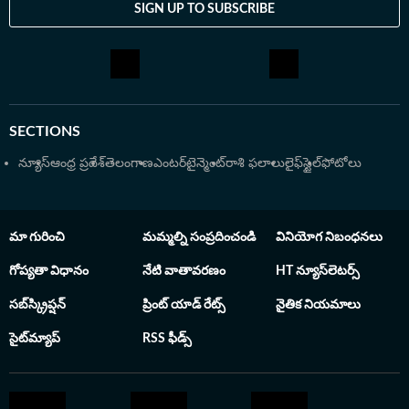
SIGN UP TO SUBSCRIBE
SECTIONS
న్యూస్
ఆంధ్ర ప్రదేశ్
తెలంగాణ
ఎంటర్‌టైన్మెంట్
రాశి ఫలాలు
లైఫ్‌స్టైల్
ఫోటోలు
మా గురించి
మమ్మల్ని సంప్రదించండి
వినియోగ నిబంధనలు
గోప్యతా విధానం
నేటి వాతావరణం
HT న్యూస్‌లెటర్స్
సబ్‌స్క్రిప్షన్
ప్రింట్ యాడ్ రేట్స్
నైతిక నియమాలు
సైట్‌మ్యాప్
RSS ఫీడ్స్