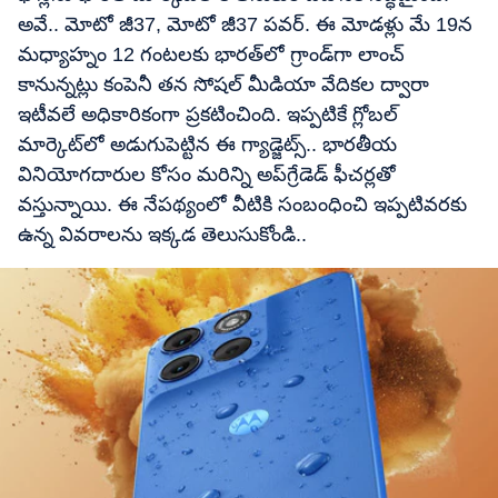
అవే.. మోటో జీ37, మోటో జీ37 పవర్. ఈ మోడళ్లు మే 19న
మధ్యాహ్నం 12 గంటలకు భారత్‌లో గ్రాండ్‌గా లాంచ్
కానున్నట్లు కంపెనీ తన సోషల్ మీడియా వేదికల ద్వారా
ఇటీవలే అధికారికంగా ప్రకటించింది. ఇప్పటికే గ్లోబల్
మార్కెట్‌లో అడుగుపెట్టిన ఈ గ్యాడ్జెట్స్​.. భారతీయ
వినియోగదారుల కోసం మరిన్ని అప్‌గ్రేడెడ్ ఫీచర్లతో
వస్తున్నాయి. ఈ నేపథ్యంలో వీటికి సంబంధించి ఇప్పటివరకు
ఉన్న వివరాలను ఇక్కడ తెలుసుకోండి..