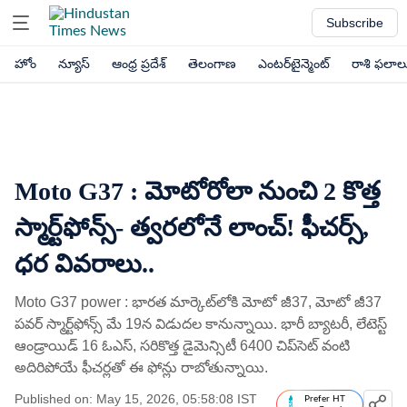
Subscribe
హోం
న్యూస్
ఆంధ్ర ప్రదేశ్
తెలంగాణ
ఎంటర్‌టైన్మెంట్
రాశి ఫలాల
Moto G37 : మోటోరోలా నుంచి 2 కొత్త
స్మార్ట్​ఫోన్స్​- త్వరలోనే లాంచ్! ఫీచర్స్,
ధర వివరాలు..
Moto G37 power : భారత మార్కెట్​లోకి మోటో జీ37, మోటో జీ37
పవర్ స్మార్ట్‌ఫోన్స్ మే 19న విడుదల కానున్నాయి. భారీ బ్యాటరీ, లేటెస్ట్
ఆండ్రాయిడ్ 16 ఓఎస్, సరికొత్త డైమెన్సిటీ 6400 చిప్‌సెట్ వంటి
అదిరిపోయే ఫీచర్లతో ఈ ఫోన్లు రాబోతున్నాయి.
Published on: May 15, 2026, 05:58:08 IST
Prefer HT