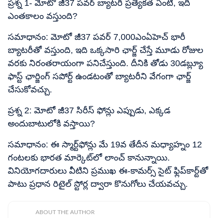
ప్రశ్న 1- మోటో జీ37 పవర్ బ్యాటరీ ప్రత్యేకత ఏంటి, ఇది
ఎంతకాలం వస్తుంది?
సమాధానం: మోటో జీ37 పవర్ 7,000ఎంఏహెచ్ భారీ
బ్యాటరీతో వస్తుంది, ఇది ఒక్కసారి ఛార్జ్ చేస్తే మూడు రోజుల
వరకు నిరంతరాయంగా పనిచేస్తుంది. దీనికి తోడు 30డబ్ల్యూ
ఫాస్ట్ ఛార్జింగ్ సపోర్ట్ ఉండటంతో బ్యాటరీని వేగంగా ఛార్జ్
చేసుకోవచ్చు.
ప్రశ్న 2: మోటో జీ37 సిరీస్ ఫోన్లు ఎప్పుడు, ఎక్కడ
అందుబాటులోకి వస్తాయి?
సమాధానం: ఈ స్మార్ట్‌ఫోన్లు మే 19వ తేదీన మధ్యాహ్నం 12
గంటలకు భారత మార్కెట్​లో లాంచ్ కానున్నాయి.
వినియోగదారులు వీటిని ప్రముఖ ఈ-కామర్స్ సైట్ ఫ్లిప్‌కార్ట్‌తో
పాటు ప్రధాన రిటైల్ స్టోర్ల ద్వారా కొనుగోలు చేయవచ్చు.
ABOUT THE AUTHOR