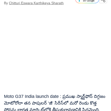
on Google
By
Chitturi Eswara Karthikeya Sharath
Moto G37 India launch date : ప్రముఖ స్మార్ట్‌ఫోన్ దిగ్గజం
మోటోరోలా తన పాపులర్ ‘జీ’ సిరీస్‌లో మరో రెండు కొత్త
ఫోన్లను భారత మార్కెట్​లోకి తీసుకురావడానికి సిద్ధమైంది.