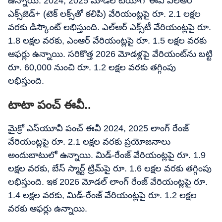
ఉన్నాయి. 2024, 2025 మోడల్ టియాగో ఈవీ ఎల్ఆర్
ఎక్స్‌జెడ్+ (టెక్ లక్స్‌తో కలిపి) వేరియంట్లపై రూ. 2.1 లక్షల
వరకు డిస్కౌంట్ లభిస్తుంది. ఎల్ఆర్ ఎక్స్‌టీ వేరియంట్లపై రూ.
1.8 లక్షల వరకు, ఎంఆర్ వేరియంట్లపై రూ. 1.5 లక్షల వరకు
ఆఫర్లు ఉన్నాయి. సరికొత్త 2026 మోడళ్లపై వేరియంట్‌ను బట్టి
రూ. 60,000 నుంచి రూ. 1.2 లక్షల వరకు తగ్గింపు
లభిస్తుంది.
టాటా పంచ్ ఈవీ..
మైక్రో ఎస్‌యూవీ పంచ్ ఈవీ 2024, 2025 లాంగ్ రేంజ్
వేరియంట్లపై రూ. 2.1 లక్షల వరకు ప్రయోజనాలు
అందుబాటులో ఉన్నాయి. మిడ్-రేంజ్ వేరియంట్లపై రూ. 1.9
లక్షల వరకు, బేస్ స్మార్ట్ ట్రిమ్‌పై రూ. 1.6 లక్షల వరకు తగ్గింపు
లభిస్తుంది. ఇక 2026 మోడల్ లాంగ్ రేంజ్ వేరియంట్లపై రూ.
1.4 లక్షల వరకు, మిడ్-రేంజ్ వేరియంట్లపై రూ. 1.2 లక్షల
వరకు ఆఫర్లు ఉన్నాయి.