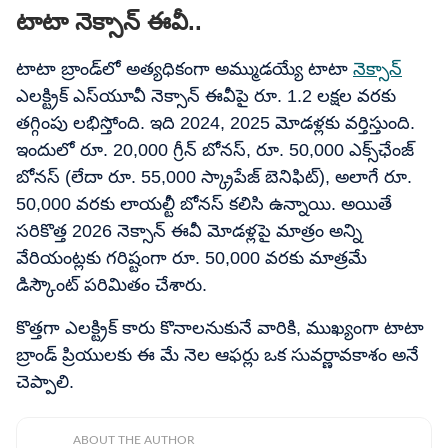
టాటా నెక్సాన్ ఈవీ..
టాటా బ్రాండ్‌లో అత్యధికంగా అమ్ముడయ్యే టాటా
నెక్సాన్
ఎలక్ట్రిక్ ఎస్‌యూవీ నెక్సాన్ ఈవీపై రూ. 1.2 లక్షల వరకు
తగ్గింపు లభిస్తోంది. ఇది 2024, 2025 మోడళ్లకు వర్తిస్తుంది.
ఇందులో రూ. 20,000 గ్రీన్ బోనస్, రూ. 50,000 ఎక్స్​ఛేంజ్
బోనస్ (లేదా రూ. 55,000 స్క్రాపేజ్ బెనిఫిట్), అలాగే రూ.
50,000 వరకు లాయల్టీ బోనస్ కలిసి ఉన్నాయి. అయితే
సరికొత్త 2026 నెక్సాన్ ఈవీ మోడళ్లపై మాత్రం అన్ని
వేరియంట్లకు గరిష్టంగా రూ. 50,000 వరకు మాత్రమే
డిస్కౌంట్ పరిమితం చేశారు.
కొత్తగా ఎలక్ట్రిక్ కారు కొనాలనుకునే వారికి, ముఖ్యంగా టాటా
బ్రాండ్ ప్రియులకు ఈ మే నెల ఆఫర్లు ఒక సువర్ణావకాశం అనే
చెప్పాలి.
ABOUT THE AUTHOR