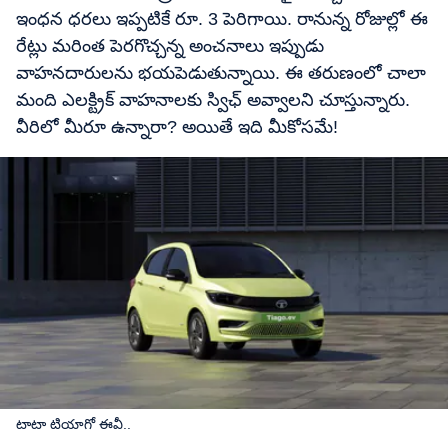
ఇంధన ధరలు ఇప్పటికే రూ. 3 పెరిగాయి. రానున్న రోజుల్లో ఈ
రేట్లు మరింత పెరగొచ్చన్న అంచనాలు ఇప్పుడు
వాహనదారులను భయపెడుతున్నాయి. ఈ తరుణంలో చాలా
మంది ఎలక్ట్రిక్​ వాహనాలకు స్విఛ్ అవ్వాలని చూస్తున్నారు.
వీరిలో మీరూ ఉన్నారా? అయితే ఇది మీకోసమే!
టాటా టియాగో ఈవీ..