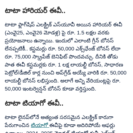
టాటా హారియర్ ఈవీ..
టాటా ఫ్లాగ్‌షిప్ ఎలక్ట్రిక్ ఎస్‌యూవీ అయిన హారియర్ ఈవీ
(ఎంవై25, ఎంవై26 మోడళ్ల) పై రూ. 1.5 లక్షల వరకు
ప్రయోజనాలు ఉన్నాయి. ఇందులో ఎలాంటి గ్రీన్ బోనస్
లేనప్పటికీ.. కస్టమర్లు రూ. 50,000 ఎక్స్​ఛేంజ్ బోనస్ లేదా
రూ. 75,000 స్క్రాపేజ్ బెనిఫిట్ పొందవచ్చు. దీనికి తోడు
పాత ఈవీ కస్టమర్లకు రూ. 1 లక్ష లాయల్టీ బోనస్, సాధారణ
పెట్రోల్/డీజిల్ కార్ల నుంచి అప్‌గ్రేడ్ అయ్యే వారికి రూ. 50,000
లాయల్టీ బోనస్ లభిస్తుంది. అలాగే అన్ని వేరియంట్లపై రూ.
50,000 ఇంటర్వెన్షన్ బోనస్ కూడా వర్తిస్తుంది.
టాటా టియాగో ఈవీ..
టాటా లైనప్‌లోనే అత్యంత సరసమైన ఎలక్ట్రిక్ కారుగా
పేరుగాంచిన
టియాగో
ఈవీపై కూడా అదిరిపోయే ఆఫర్లు