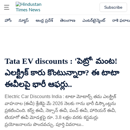
Subscribe
హోం
న్యూస్
ఆంధ్ర ప్రదేశ్
తెలంగాణ
ఎంటర్‌టైన్మెంట్
రాశి ఫలాల
Tata EV discounts : 'పెట్రో' మంట!
ఎలక్ట్రిక్​ కారు కొంటున్నారా? ఈ టాటా
ఈవీలపై భారీ ఆఫర్లు..
Electric Car Discounts India : టాటా మోటార్స్ తమ ఎలక్ట్రిక్
వాహనాల (ఈవీ) శ్రేణిపై మే 2026 నెలకు గాను భారీ డిస్కౌంట్లను
ప్రకటించింది. కర్వ్ ఈవీ, నెక్సాన్ ఈవీ, పంచ్ ఈవీ, హారియర్ ఈవీ,
టియాగో ఈవీ మోడళ్లపై రూ. 3.8 లక్షల వరకు కస్టమర్లు
ప్రయోజనాలను పొందవచ్చు. పూర్తి వివరాలు..