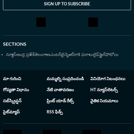
SIGN UP TO SUBSCRIBE
SECTIONS
న్యూస్
ఆంధ్ర ప్రదేశ్
తెలంగాణ
ఎంటర్‌టైన్మెంట్
రాశి ఫలాలు
లైఫ్‌స్టైల్
ఫోటోలు
మా గురించి
మమ్మల్ని సంప్రదించండి
వినియోగ నిబంధనలు
గోప్యతా విధానం
నేటి వాతావరణం
HT న్యూస్‌లెటర్స్
సబ్‌స్క్రిప్షన్
ప్రింట్ యాడ్ రేట్స్
నైతిక నియమాలు
సైట్‌మ్యాప్
RSS ఫీడ్స్