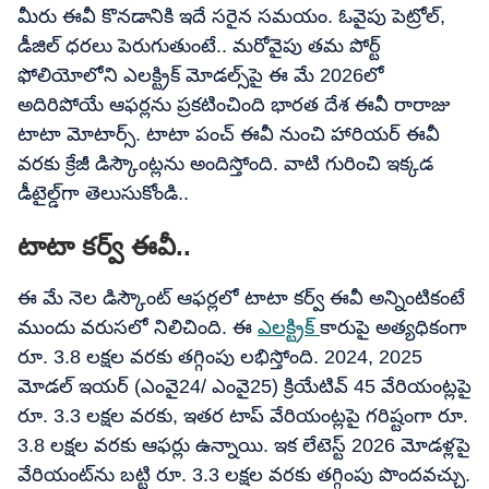
మీరు ఈవీ కొనడానికి ఇదే సరైన సమయం. ఓవైపు పెట్రోల్​,
డీజిల్​ ధరలు పెరుగుతుంటే.. మరోవైపు తమ పోర్ట్​
ఫోలియోలోని ఎలక్ట్రిక్​ మోడల్స్​పై ఈ మే 2026లో
అదిరిపోయే ఆఫర్లను ప్రకటించింది భారత దేశ ఈవీ రారాజు
టాటా మోటార్స్. టాటా పంచ్​ ఈవీ నుంచి హారియర్​ ఈవీ
వరకు క్రేజీ డిస్కౌంట్లను అందిస్తోంది. వాటి గురించి ఇక్కడ
డీటైల్డ్​గా తెలుసుకోండి..
టాటా కర్వ్ ఈవీ..
ఈ మే నెల డిస్కౌంట్ ఆఫర్లలో టాటా కర్వ్ ఈవీ అన్నింటికంటే
ముందు వరుసలో నిలిచింది. ఈ
ఎలక్ట్రిక్
కారుపై అత్యధికంగా
రూ. 3.8 లక్షల వరకు తగ్గింపు లభిస్తోంది. 2024, 2025
మోడల్ ఇయర్ (ఎంవై24/ ఎంవై25) క్రియేటివ్ 45 వేరియంట్లపై
రూ. 3.3 లక్షల వరకు, ఇతర టాప్ వేరియంట్లపై గరిష్టంగా రూ.
3.8 లక్షల వరకు ఆఫర్లు ఉన్నాయి. ఇక లేటెస్ట్ 2026 మోడళ్లపై
వేరియంట్‌ను బట్టి రూ. 3.3 లక్షల వరకు తగ్గింపు పొందవచ్చు.