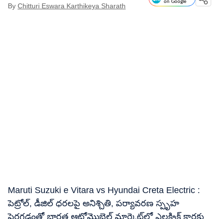
on Google
By
Chitturi Eswara Karthikeya Sharath
Maruti Suzuki e Vitara vs Hyundai Creta Electric :
పెట్రోల్​, డీజిల్​ ధరలపై అనిశ్చితి, పర్యావరణ స్పృహ
పెరగడంతో భారత ఆటోమొబైల్ మార్కెట్​లో ఎలక్ట్రిక్ కార్లకు