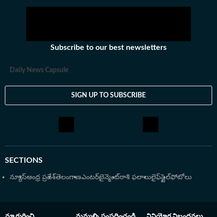
జర్నలిజంలో పీజీ డిగ్రీ ఉంది. అంతకుముందు బీటెక్​ పూర్తి చేశారు.
కథలు చెప్పడం, రాయడంపై ఇష్టంతో ఈ రంగాన్ని ఎంచుకున్నారు.
తన ఆర్టికల్స్​తో ఇప్పుడు ప్రజలకు చేరువవుతున్నారు.
Subscribe to our best newsletters
Daily News Capsule
SIGN UP TO SUBSCRIBE
SECTIONS
న్యూస్
ఆంధ్ర ప్రదేశ్
తెలంగాణ
ఎంటర్‌టైన్మెంట్
రాశి ఫలాలు
లైఫ్‌స్టైల్
ఫోటోలు
మా గురించి
మమ్మల్ని సంప్రదించండి
వినియోగ నిబంధనలు