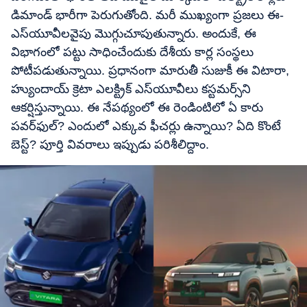
డిమాండ్ భారీగా పెరుగుతోంది. మరీ ముఖ్యంగా ప్రజలు ఈ-
ఎస్​యూవీలవైపు మొగ్గుచూపుతున్నారు. అందుకే, ఈ
విభాగంలో పట్టు సాధించేందుకు దేశీయ కార్ల సంస్థలు
పోటీపడుతున్నాయి. ప్రధానంగా మారుతీ సుజుకీ ఈ విటారా,
హ్యుందాయ్ క్రెటా ఎలక్ట్రిక్​ ఎస్​యూవీలు కస్టమర్స్​ని
ఆకర్షిస్తున్నాయి. ఈ నేపథ్యంలో ఈ రెండింటిలో ఏ కారు
పవర్‌ఫుల్? ఎందులో ఎక్కువ ఫీచర్లు ఉన్నాయి? ఏది కొంటే
బెస్ట్? పూర్తి వివరాలు ఇప్పుడు పరిశీలిద్దాం.