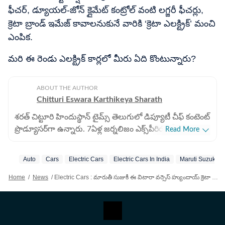
ఫీచర్, డ్యూయల్-జోన్ క్లైమేట్ కంట్రోల్ వంటి లగ్జరీ ఫీచర్లు,
క్రెటా బ్రాండ్ ఇమేజ్ కావాలనుకునే వారికి ‘క్రెటా ఎలక్ట్రిక్’ మంచి
ఎంపిక.
మరి ఈ రెండు ఎలక్ట్రిక్​ కార్లలో మీరు ఏది కొంటున్నారు?
ABOUT THE AUTHOR
Chitturi Eswara Karthikeya Sharath
శరత్​ చిట్టూరి హిందుస్థాన్ టైమ్స్ తెలుగులో డిప్యూటీ చీఫ్​ కంటెంట్
ప్రొడ్యూసర్‌గా ఉన్నారు. 7ఏళ్ల జర్నలిజం ఎక్స్​పీరియెన్స్​తో ఇక్కడ
Read More
బిజినెస్​, ఆటో, టెక్​, పర్సనల్​ ఫైనాన్స్​, నేషనల్​- ఇంటర్నేషనల్,
స్పోర్ట్స్​ వార్తలు రాస్తున్నారు. 2022 జనవరిలో హిందుస్థాన్ టైమ్
Auto
Cars
Electric Cars
Electric Cars In India
Maruti Suzuki
తెలుగులో చేరారు. పలుమార్లు హెచ్​టీ ఇన్​స్టా అవార్డులు
అదుకున్నారు. గతంలో ఈటీవీ భారత్​లో కంటెంట్ రైటర్‌గా పని
Home
/
News
/
Electric Cars : మారుతీ సుజుకీ ఈ విటారా వర్సెస్​ హ్యుందాయ్ క్రెటా ఎలక్ట్రిక్​- ఏది కొనాలి?
చేశారు. అక్కడ జాతీయం, అంతర్జాతీయం, బిజినెస్​ వార్తలు
రాసేవారు. ఏ అంశమైనా సరళంగా, చదివేందుకు సులభంగా ఉండే
విధంగా తీర్చిదిద్దేందుకు ఇష్టపడతారు.IGNOU నుంచి