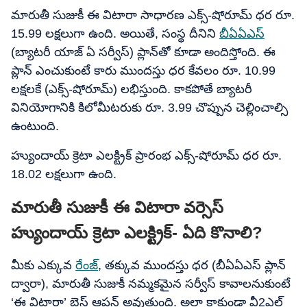
మారుతీ సుజుకీ ఈ విటారా సాధారణ ఎక్స్-షోరూమ్ ధర రూ.
15.99 లక్షలుగా ఉంది. అయితే, సంస్థ దీనిని
బీఏఏఎస్
(బ్యాటరీ యాజ్​ ఏ సర్వీస్) ప్లాన్‌తో కూడా అందిస్తోంది. ఈ
ప్లాన్ ఎంచుకుంటే కారు ముందస్తు ధర కేవలం రూ. 10.99
లక్షలకే (ఎక్స్-షోరూమ్) లభిస్తుంది. కాకపోతే బ్యాటరీ
వినియోగానికి కిలోమీటరుకు రూ. 3.99 చొప్పున చెల్లించాల్సి
ఉంటుంది.
హ్యుందాయ్ క్రెటా ఎలక్ట్రిక్ ప్రారంభ ఎక్స్-షోరూమ్ ధర రూ.
18.02 లక్షలుగా ఉంది.
మారుతీ సుజుకీ ఈ విటారా వర్సెస్​
హ్యుందాయ్ క్రెటా ఎలక్ట్రిక్- ఏది కొనాలి?
మీకు ఎక్కువ
రేంజ్
, తక్కువ ముందస్తు ధర (బీఏఏఎస్ ప్లాన్
ద్వారా), మారుతీ సుజుకీ నమ్మకమైన సర్వీస్ కావాలనుకుంటే
‘ఈ విటారా’ బెస్ట్ ఆప్షన్ అవుతుంది. అలా కాకుండా వీ2ఎల్