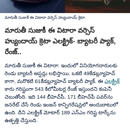
మారుతీ సుజుకీ ఈ విటారా వర్సెస్​ హ్యుందాయ్ క్రెటా..
మారుతీ సుజుకీ ఈ విటారా వర్సెస్​
హ్యుందాయ్ క్రెటా ఎలక్ట్రిక్- బ్యాటరీ ప్యాక్,
రేంజ్..
మారుతీ సుజుకీ ఈ విటారా: ఇందులో వినియోగదారులకు
రెండు బ్యాటరీ ఆప్షన్లు లభిస్తాయి. ఒకటి 49కేడబ్ల్యూహెచ్
కాగా, మరొకటి 61కేడబ్ల్యూహెచ్ బ్యాటరీ ప్యాక్. ఈ
ఎలక్ట్రిక్
కారు గరిష్టంగా 543 కిలోమీటర్ల రేంజ్ ఇస్తుందని కంపెనీ
చెబుతోంది. ఇది 144 బీహెచ్​పీ, 171 బీహెచ్​పీ పవర్‌ను
జనరేట్ చేసే రెండు ఇంజన్ కాన్ఫిగరేషన్లలో అందుబాటులో
ఉంది. దీని ఎలక్ట్రిక్ మోటార్ 189 ఎన్​ఎం గరిష్ట టార్క్‌ను
ఉత్పత్తి చేస్తుంది.