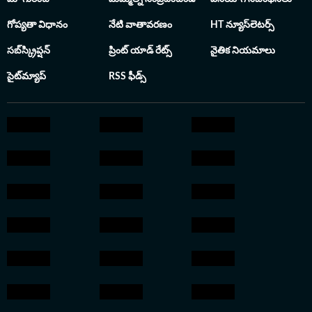
గోప్యతా విధానం
నేటి వాతావరణం
HT న్యూస్‌లెటర్స్
సబ్‌స్క్రిప్షన్
ప్రింట్ యాడ్ రేట్స్
నైతిక నియమాలు
సైట్‌మ్యాప్
RSS ఫీడ్స్