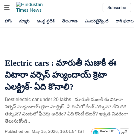
Subscribe
హోం
న్యూస్
ఆంధ్ర ప్రదేశ్
తెలంగాణ
ఎంటర్‌టైన్మెంట్
రాశి ఫలాల
Electric cars : మారుతీ సుజుకీ ఈ
విటారా వర్సెస్​ హ్యుందాయ్ క్రెటా
ఎలక్ట్రిక్​- ఏది కొనాలి?
Best electric car under 20 lakhs : మారుతీ సుజుకీ ఈ విటారా
వర్సెస్​ హ్యుందాయ్ క్రెటా ఎలక్ట్రిక్.. ఏ ఈవీలో రేంజ్​ ఎక్కువ? దేని ధర
తక్కువ? ఎందులో ఫీచర్లు అధికం? ఏది కొంటే బెటర్? ఇక్కడ వివరంగా
తెలుసుకోండి..
Published on: May 15, 2026, 16:01:54 IST
Prefer HT