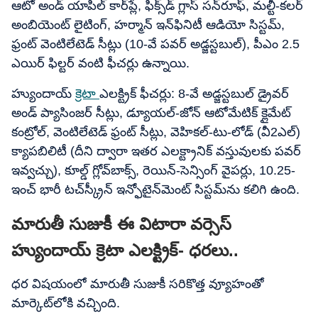
ఆటో అండ్ యాపిల్ కార్​ప్లే, ఫిక్స్‌డ్ గ్లాస్ సన్‌రూఫ్, మల్టీ-కలర్
అంబియెంట్ లైటింగ్, హర్మాన్ ఇన్‌ఫినిటీ ఆడియో సిస్టమ్,
ఫ్రంట్ వెంటిలేటెడ్ సీట్లు (10-వే పవర్ అడ్జస్టబుల్), పీఎం 2.5
ఎయిర్ ఫిల్టర్ వంటి ఫీచర్లు ఉన్నాయి.
హ్యుందాయ్
క్రెటా
ఎలక్ట్రిక్ ఫీచర్లు: 8-వే అడ్జస్టబుల్ డ్రైవర్
అండ్ ప్యాసింజర్ సీట్లు, డ్యూయల్-జోన్ ఆటోమేటిక్ క్లైమేట్
కంట్రోల్, వెంటిలేటెడ్ ఫ్రంట్ సీట్లు, వెహికల్-టు-లోడ్ (వీ2ఎల్)
క్యాపబిలిటీ (దీని ద్వారా ఇతర ఎలక్ట్రానిక్ వస్తువులకు పవర్
ఇవ్వచ్చు), కూల్డ్ గ్లోవ్‌బాక్స్, రెయిన్-సెన్సింగ్ వైపర్లు, 10.25-
ఇంచ్ భారీ టచ్‌స్క్రీన్ ఇన్ఫోటైన్‌మెంట్ సిస్టమ్‌ను కలిగి ఉంది.
మారుతీ సుజుకీ ఈ విటారా వర్సెస్​
హ్యుందాయ్ క్రెటా ఎలక్ట్రిక్- ధరలు..
ధర విషయంలో మారుతీ సుజుకీ సరికొత్త వ్యూహంతో
మార్కెట్​లోకి వచ్చింది.