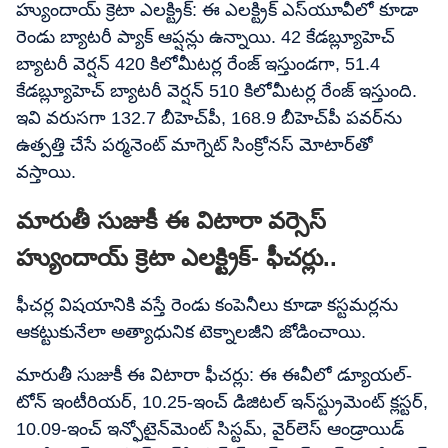
హ్యుందాయ్ క్రెటా ఎలక్ట్రిక్: ఈ ఎలక్ట్రిక్ ఎస్​యూవీలో కూడా
రెండు బ్యాటరీ ప్యాక్ ఆప్షన్లు ఉన్నాయి. 42 కేడబ్ల్యూహెచ్
బ్యాటరీ వెర్షన్ 420 కిలోమీటర్ల రేంజ్ ఇస్తుండగా, 51.4
కేడబ్ల్యూహెచ్ బ్యాటరీ వెర్షన్ 510 కిలోమీటర్ల రేంజ్ ఇస్తుంది.
ఇవి వరుసగా 132.7 బీహెచ్​పీ, 168.9 బీహెచ్​పీ పవర్‌ను
ఉత్పత్తి చేసే పర్మనెంట్ మాగ్నెట్ సింక్రోనస్ మోటార్‌తో
వస్తాయి.
మారుతీ సుజుకీ ఈ విటారా వర్సెస్​
హ్యుందాయ్ క్రెటా ఎలక్ట్రిక్- ఫీచర్లు..
ఫీచర్ల విషయానికి వస్తే రెండు కంపెనీలు కూడా కస్టమర్లను
ఆకట్టుకునేలా అత్యాధునిక టెక్నాలజీని జోడించాయి.
మారుతీ సుజుకీ ఈ విటారా ఫీచర్లు: ఈ ఈవీలో డ్యూయల్-
టోన్ ఇంటీరియర్, 10.25-ఇంచ్​ డిజిటల్ ఇన్‌స్ట్రుమెంట్ క్లస్టర్,
10.09-ఇంచ్ ఇన్ఫోటైన్‌మెంట్ సిస్టమ్, వైర్‌లెస్ ఆండ్రాయిడ్