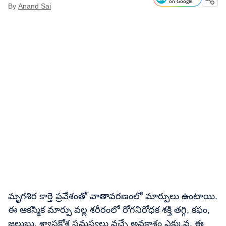
on Google
By
Anand Sai
మృగశిర కార్తె ప్రవేశంతో వాతావరణంలో మార్పులు ఉంటాయి.
ఈ ఆకస్మిక మార్పు వల్ల శరీరంలో రోగనిరోధక శక్తి తగ్గి, కఫం,
జలుబు, శ్వాసకోశ సమస్యలు వచ్చే అవకాశం ఎక్కువ. ఈ