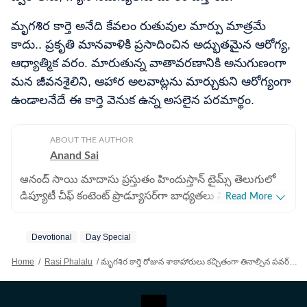
మృగశిర కార్తె అనేది కేవలం రుతువుల మార్పు మాత్రమే
కాదు.. ప్రకృతి మానవాళికి ప్రసాదించిన అద్భుతమైన ఆరోగ్య,
ఆధ్యాత్మిక వరం. మారుతున్న వాతావరణానికి అనుగుణంగా
మన జీవనశైలిని, ఆహార అలవాట్లను మార్చుకుని ఆరోగ్యంగా
ఉండాలనేదే ఈ కార్తె వెనుక ఉన్న అసలైన పరమార్థం.
ABOUT THE AUTHOR
Anand Sai
ఆనంద్ సాయి మాదాసు ప్రస్తుతం హిందుస్తాన్ టైమ్స్ తెలుగులో
డిప్యూటీ చీఫ్ కంటెంట్ ప్రొడ్యూసర్‌గా బాధ్యతలు నిర్వర్తిస్తున్నారు.
Read More
డిజిటల్ మీడియాలో 9 ఏళ్లకుపైగా అనుభవం ఉంది. హెచ్‌టీ
తెలుగులో చేరడం కంటే ముందు ఏబీపీ దేశంలో డిజిటల్ కంటెంట్
Devotional
Day Special
ప్రొడ్యూసర్‌గా పని చేశారు. మెుదట నవతెలంగాణ అనే
దినపత్రికలో సబ్ఎడిటర్‌గా జర్నలిజం కెరీర్ మెుదలుపెట్టారు. ఆ
Home
/
Rasi Phalalu
/
మృగశిర కార్తె రోజున శాకాహారులు కచ్చితంగా తినాల్సిన పవర్‌ఫుల్ ఆహారాలు ఏంటి?
తర్వాత కరీంనగర్‌లో ఈనాడు దినపత్రికలో కొంతకాలం
సబ్‌ఎడిటర్‌గా బాధ్యతలు చూసుకున్నారు. కాకతీయ