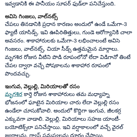
ఇవ్వడానికి ఈ పానీయం సూపర్ ఫుడ్‌లా పనిచేస్తుంది.
అవిసె గింజలు, వాల్‌నట్స్
చేపలు తినడానికి ప్రధాన కారణం అందులో ఉండే ఒమేగా-3
ఫ్యాటీ యాసిడ్స్. ఇవి ఊపిరితిత్తులు, గుండె ఆరోగ్యానికి చాలా
అవసరం. శాకాహారులకు ఒమేగా-3 లభించాలంటే అవిసె
గింజలు, వాల్‌నట్స్, చియా సీడ్స్ ఉత్తమమైన మార్గాలు.
మృగశిర రోజున వీటిని పొడి రూపంలోనో లేదా విడిగానో తింటే
చేపల ద్వారా వచ్చే పోషకాలను శాకాహార రూపంలో
పొందవచ్చు.
ఇంగువ, వెల్లుల్లి, మిరియాలతో రసం
మృగశిర
కార్తె రోజున శాకాహారులు తమ మధ్యాహ్న
భోజనంలో ఘాటైన మిరియాల చారు లేదా వెల్లుల్లి రసం
ఉండేలా చూసుకోవాలి. అందులో కొద్దిగా ఇంగువ, జీలకర్ర
ఎక్కువగా వాడాలి. వెల్లుల్లి, మిరియాలు సహజ యాంటీ-
బయోటిక్స్‌లా పనిచేస్తాయి. ఇవి వర్షాకాలంలో వచ్చే వైరల్
జ్వరాలను, గ్యాస్ సమస్యలను దూరం చేస్తాయి.