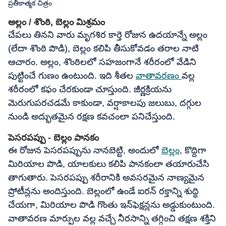
ప్రతీకాత్మక చిత్రం
అల్లం / శొంఠి, బెల్లం మిశ్రమం
చేపలు తినని వారు మృగశిర కార్తె రోజున ఉదయాన్నే అల్లం
(లేదా శొంఠి పొడి), బెల్లం కలిపి తీసుకోవడం తరాల నాటి
ఆచారం. అల్లం, శొంఠిలలో సహజంగానే శరీరంలో వేడిని
పుట్టించే గుణం ఉంటుంది. ఇది శీతల
వాతావరణం
వల్ల
శరీరంలో కఫం చేరకుండా చూస్తుంది. జీర్ణక్రియను
మెరుగుపరచడమే కాకుండా, వర్షాకాలపు జలుబు, దగ్గుల
నుండి అద్భుతమైన రక్షణ కవచంలా పనిచేస్తుంది.
పెసరపప్పు - బెల్లం పానకం
ఈ రోజున పెసరపప్పును నానబెట్టి, అందులో
బెల్లం
, కొద్దిగా
మిరియాల పొడి, యాలకులు కలిపి పానకంలా తయారుచేసి
తాగుతారు. పెసరపప్పు శరీరానికి అవసరమైన నాణ్యమైన
ప్రోటీన్లను అందిస్తుంది. బెల్లంలో ఉండే ఐరన్ రక్తాన్ని శుద్ధి
చేయగా, మిరియాల పొడి గొంతు ఇన్‌ఫెక్షన్లను అడ్డుకుంటుంది.
వాతావరణ మార్పుల వల్ల వచ్చే నీరసాన్ని తగ్గించి తక్షణ శక్తిని