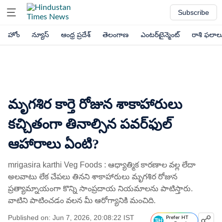
Subscribe
హోం
న్యూస్
ఆంధ్ర ప్రదేశ్
తెలంగాణ
ఎంటర్‌టైన్మెంట్
రాశి ఫలాల
మృగశిర కార్తె రోజున శాకాహారులు
కచ్చితంగా తినాల్సిన పవర్‌ఫుల్
ఆహారాలు ఏంటి?
mrigasira karthi Veg Foods : ఆధ్యాత్మిక కారణాల వల్ల లేదా
అలవాటు లేక చేపలు తినని శాకాహారులు మృగశిర రోజున
ప్రత్యామ్నాయంగా కొన్ని సాంప్రదాయ నియమాలను పాటిస్తారు.
వాటిని పాటించడం వలన మీ ఆరోగ్యానికి మంచిది.
Published on: Jun 7, 2026, 20:08:22 IST
Prefer HT