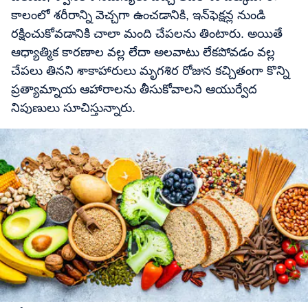
కాలంలో శరీరాన్ని వెచ్చగా ఉంచడానికి, ఇన్‌ఫెక్షన్ల నుండి
రక్షించుకోవడానికి చాలా మంది చేపలను తింటారు. అయితే
ఆధ్యాత్మిక కారణాల వల్ల లేదా అలవాటు లేకపోవడం వల్ల
చేపలు తినని శాకాహారులు మృగశిర రోజున కచ్చితంగా కొన్ని
ప్రత్యామ్నాయ ఆహారాలను తీసుకోవాలని ఆయుర్వేద
నిపుణులు సూచిస్తున్నారు.