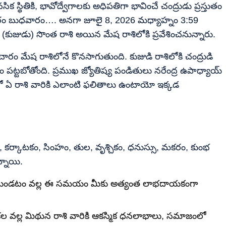
సిక స్థితికి, భావోద్వేగాలకు అధిపతిగా భావించే చంద్రుడు ప్రస్తుతం
రకారం బుధవారం…. అనగా జూలై 8, 2026 మధ్యాహ్నం 3:59
 (కుజుడు) సొంత రాశి అయిన మేష రాశిలోకి ప్రవేశించనున్నారు.
రం మేష రాశిలోనే కొనసాగుతుంది. కుజుడి రాశిలోకి చంద్రుడి
ం పట్టబోతోంది. ప్రముఖ జ్యోతిష్య పండితులు నరేంద్ర ఉపాధ్యాయ్
లో ఏ రాశి వారికి ఎలాంటి ఫలితాలు ఉంటాయో ఇక్కడ
 కర్కాటకం, సింహం, తుల, వృశ్చికం, ధనుస్సు, మకరం, కుంభ
్నాయి.
్రవేశిస్తుండటం వల్ల ఈ సమయం మీకు అత్యంత లాభదాయకంగా
ికల వల్ల మిథున రాశి వారికి ఆకస్మిక ధనలాభాలు, సమాజంలో