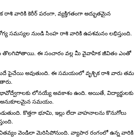
క రాశి వారికి కెరీర్ పరంగా, వ్యక్తిగతంగా అద్భుతమైన
ఆరోగ్య సమస్యల నుండి సింహ రాశి వారికి ఉపశమనం లభిస్తుంది.
లు తొలగిపోతాయి. ఈ సంచారం వల్ల మీ వైవాహిక జీవితం ఎంతో
ాల్లో మీదే పైచేయి అవుతుంది. ఈ సమయంలో వృశ్చిక రాశి వారు తమ
ుతారు.
త భావోద్వేగాలకు లోనయ్యే అవకాశం ఉంది. అయితే, విద్యార్థులకు
ంతో అనుకూలమైన సమయం.
 పడుతుంది. కొత్తగా భూమి, ఇల్లు లేదా వాహనాలను కొనుగోలు
ుంది.
వితవ్యం వెండిలా మెరిసిపోనుంది. వ్యాపార రంగంలో ఉన్న వారికి