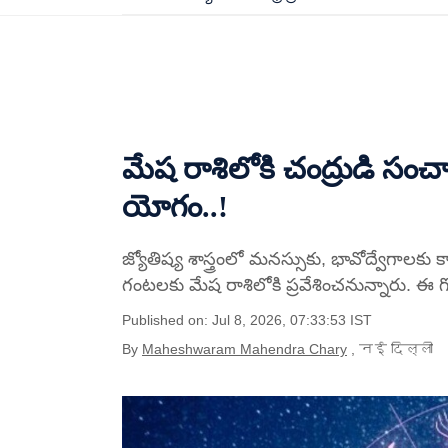
మేష రాశిలోకి చంద్రుడి సం
యోగం..!
జ్యోతిష్య శాస్త్రంలో మనస్సుకు, భావోద్వేగాల
గంటలకు మేష రాశిలోకి ప్రవేశించనున్నారు. ఈ 
Published on: Jul 8, 2026, 07:33:53 IST
By
Maheshwaram Mahendra Chary
, नई दिल्ली