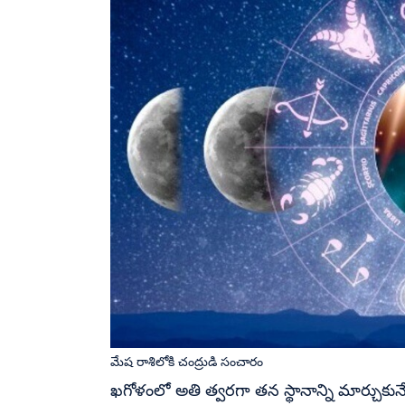
మేష రాశిలోకి చంద్రుడి సంచారం
ఖగోళంలో అతి త్వరగా తన స్థానాన్ని మార్చుకునే 