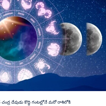
చంద్ర దేవుడు కొద్ది గంటల్లోనే మరో రాశిలోకి