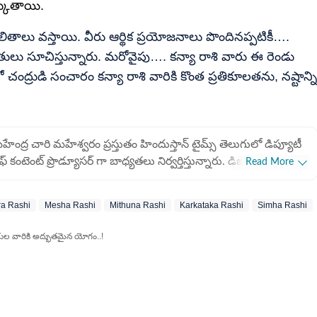
కుతాయి.
ఫలితాలు వస్తాయి. వీరు ఆర్థిక ప్రయోజనాలు పొందినప్పటికీ….
ితులు సూచిస్తున్నారు. మరోవైపు…. కన్యా రాశి వారు ఈ రెండు
చంద్రుడి సంచారం కన్యా రాశి వారికి కొంత ప్రతికూలతను, నష్టాన్ని
ేంద్ర చారి మహేశ్వరం ప్రస్తుతం హిందుస్తాన్ టైమ్స్ తెలుగులో డిప్యూటీ
ఫ్ కంటెంట్ ప్రొడ్యూసర్ గా బాధ్యతలు నిర్వర్తిస్తున్నారు. డిజిటల్
Read More
ర్నలిజంలో 9 ఏళ్లకు పైగా అనుభవం ఉంది. ఇక్కడ ఏపీ, తెలంగాణకు
ంబంధించిన ప్రాంతీయ వార్తలను రాస్తారు. ముఖ్యంగా రాజకీయ
a Rashi
Mesha Rashi
Mithuna Rashi
Karkataka Rashi
Simha Rashi
రిణామాలు, విశ్లేషణలు, విద్య, ఉద్యోగ సమాచారంతో పాటు ఆసక్తికరమైన
థనాలను అందిస్తారు. ఏపీ, తెలంగాణ ప్రభుత్వ పథకాలకు సంబంధించి
శుల వారికి అద్భుతమైన యోగం..!
్రజలకు సులభంగా అర్థమయ్యే రీతిలో కథనాలను ఇవ్వటంలో ప్రత్యేక శైలి
న్నారు. యూజర్లకు ఉపయోగపడే వార్తలను అందించడంలో
ుందుంటారు.జర్నలిజంలో పీజీ చేసే సమయంలో క్యాంపస్ రిక్రూట్ మెంట్
ో భాగంగా 2017లో ఈటీవీ భారత్ లో చేరారు. 2018 అసెంబ్లీ ఎన్నికల
మయంలో ఈటీవీ డెస్క్ లోనూ కొన్ని నెలలపాటు పని చేశారు. 2019