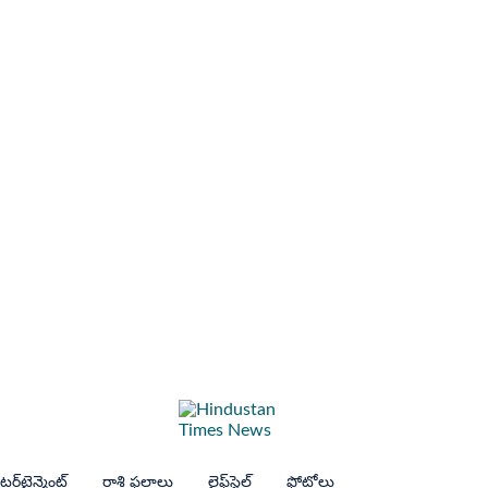
ర్‌టైన్మెంట్
రాశి ఫలాలు
లైఫ్‌స్టైల్
ఫోటోలు