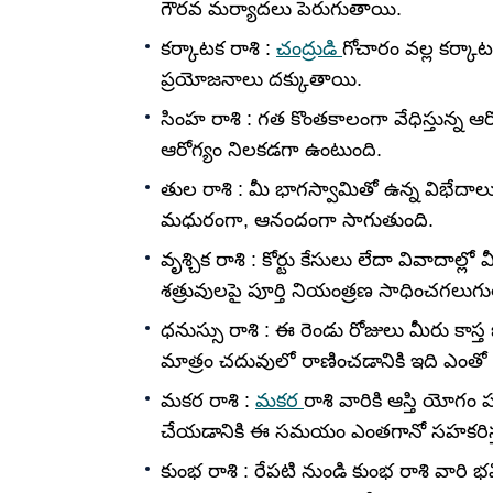
గౌరవ మర్యాదలు పెరుగుతాయి.
కర్కాటక రాశి :
చంద్రుడి
గోచారం వల్ల కర్కాట
ప్రయోజనాలు దక్కుతాయి.
సింహ రాశి : గత కొంతకాలంగా వేధిస్తున్న 
ఆరోగ్యం నిలకడగా ఉంటుంది.
తుల రాశి : మీ భాగస్వామితో ఉన్న విభేదా
మధురంగా, ఆనందంగా సాగుతుంది.
వృశ్చిక రాశి : కోర్టు కేసులు లేదా వివాద
శత్రువులపై పూర్తి నియంత్రణ సాధించగలుగ
ధనుస్సు రాశి : ఈ రెండు రోజులు మీరు కాస్
మాత్రం చదువులో రాణించడానికి ఇది ఎ
మకర రాశి :
మకర
రాశి వారికి ఆస్తి యోగం
చేయడానికి ఈ సమయం ఎంతగానో సహకరిస్త
కుంభ రాశి : రేపటి నుండి కుంభ రాశి వారి భ