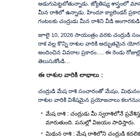
అడుగుపెట్టబోతున్నాడు. జ్యోతిష్య శాస్త్రంలో మాన
మీన రాశిలో ఉన్నాడు. హిందూ క్యాలెండర్ ప్
గంటలకు చంద్రుడు మీన రాశిని వీడి అంగారకుడి
జూలై 10, 2026 సాయంత్రం వరకు చంద్రుడి సంచా
రాక వల్ల కొన్ని రాశుల వారికి అద్భుతమైన యోగ
అందించిన వివరాల ప్రకారం…. ఈ రెండు రోజుల్
తెలుసుకోండి…
ఈ రాశుల వారికి లాభాలు :
చంద్రుడి మేష రాశి సంచారంతో మేషం, మిథునం,
రాశుల వారికి విశేషమైన ప్రయోజనాలు కలగనున
మేష రాశి : చంద్రుడు మీ స్వరాశిలోనే ప
మారుతుంది. పనుల్లో విజయం సాధిస్తారు.
మిథున రాశి : మేష రాశిలోని చంద్రుడి కదల