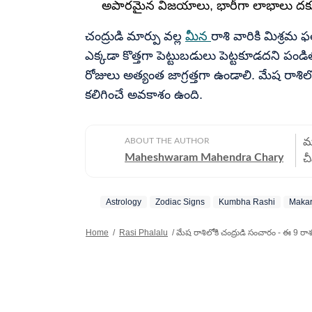
అపారమైన విజయాలు, భారీగా లాభాలు దక్
చంద్రుడి మార్పు వల్ల
మీన
రాశి వారికి మిశ్రమ 
ఎక్కడా కొత్తగా పెట్టుబడులు పెట్టకూడదని పండ
రోజులు అత్యంత జాగ్రత్తగా ఉండాలి. మేష రాశిలో 
కలిగించే అవకాశం ఉంది.
ABOUT THE AUTHOR
మహ
Maheshwaram Mahendra Chary
చీ
జ
స
Astrology
Zodiac Signs
Kumbha Rashi
Makar
ప
క
Home
/
Rasi Phalalu
/
మేష రాశిలోకి చంద్రుడి సంచారం - ఈ 9 రా
ప
కలిగి ఉ
మ
ల
స