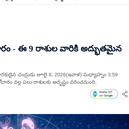
చారం - ఈ 9 రాశుల వారికి అద్భుతమైన
కు కారకుడైన చంద్రుడు జూలై 8, 2026(ఇవాళ) మధ్యాహ్నం 3:59
గోచారం వల్ల పలు రాశులకు అదృష్టం వరించనుంది.
Prefer HT
on Google