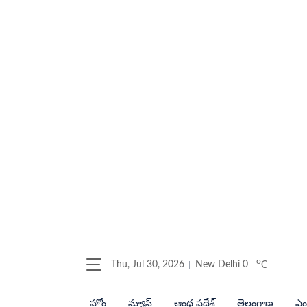
o
Thu, Jul 30, 2026
New Delhi
0
C
హోం
న్యూస్
ఆంధ్ర ప్రదేశ్
తెలంగాణ
ఎంట