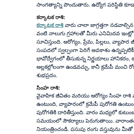
సాంగత్యాన్ని పొందుతారు. ఉద్యోగ పరిస్థితి క
కర్కాటక రాశి:
కర్కాటక రాశి
వారు చాలా జాగ్రత్తగా నడవాల్
వంటి నాలుగు గ్రహాలతో మీరు ఎనిమిదవ ఇంట్లో
సూచిస్తుంది. ఆరోగ్యం, ప్రేమ, పిల్లలు, వ్యాపార 
సంపదలో స్వల్పంగా పెరిగే అవకాశం ఉన్నప్పటి
భావోద్వేగంలో తీసుకున్న నిర్ణయాలు హానికరం,
అల్లకల్లోలంగా ఉండవచ్చు, కానీ క్రమేపీ మంచి
శుభప్రదం.
సింహ రాశి:
వైవాహిక జీవితం మరియు ఆరోగ్యం సింహ రాశి వారిక
ఉంటుంది, వ్యాపారంలో క్రమేపీ పురోగతి ఉంటుంది
పురోగతికి దారితీస్తుంది. వారం మధ్యలో కుట
సమయంలో సౌకర్యాలు పెరుగుతాయి. వారాంతం 
నియంత్రించండి. పసుపు రంగు వస్తువును మీ