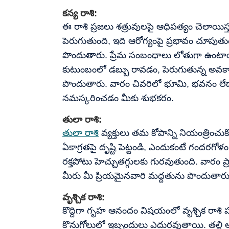
కన్య రాశి:
ఈ రాశి ప్రజలు శత్రువులపై ఆధిపత్యం చెలాయిస
పెరుగుతుంది, ఇది ఆరోగ్యంపై ప్రభావం చూపుతుం
పొందుతారు. ప్రేమ సంబంధాలు లోతుగా ఉంటాయి
కుటుంబంలో డబ్బు రావడం, పెరుగుతున్న అవక
పొందుతారు. వారం చివరిలో భూమి, భవనం లేద
నమస్కరించడం మీకు శుభకరం.
తులా రాశి:
తులా రాశి
వ్యక్తులు తమ కోపాన్ని నియంత్రించు
ఏకాగ్రతపై దృష్టి పెట్టండి, ఎందుకంటే గందరగోళం
రక్తపోటు హెచ్చుతగ్గులకు గురవుతుంది. వారం 
మీరు మీ ప్రియమైనవారి మద్దతును పొందుతారు.
వృశ్చిక రాశి:
కొద్దిగా గృహ ఆనందం విషయంలో వృశ్చిక రాశి
కొనుగోలులో ఇబ్బందులు ఎదురవుతాయి. తల్లి ఆర