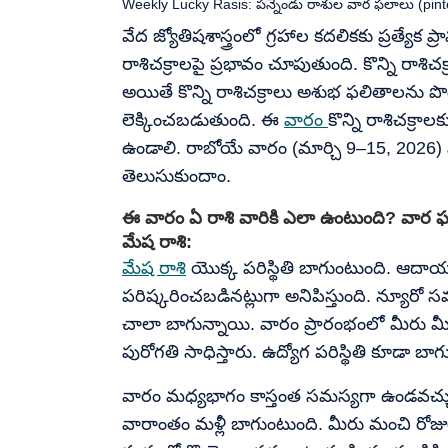
Weekly Lucky Rasis: పన్నెండు రాశుల వార ఫలాలు (pint
వేద జ్యోతిషశాస్త్రంలో గ్రహాల కదలికకు ప్రత్యేక 
రాశిచక్రాలపై ప్రభావం చూపుతుంది. కొన్ని రా
అయితే కొన్ని రాశిచక్రాలు అశుభ ఫలితాలను ప
లెక్కించబడుతుంది. ఈ
వారం
కొన్ని రాశిచక్రాల
ఉండాలి. రాబోయే వారం (మార్చి 9–15, 2026
తెలుసుకుందాం.
ఈ వారం ఏ రాశి వారికి ఎలా ఉంటుంది? వార ఫ
మేష రాశి:
మేష రాశి
యొక్క పరిస్థితి బాగుంటుంది. ఆద
పరిష్కరించబడినట్లుగా అనిపిస్తుంది. న్యూరో సమస
చాలా బాగున్నాయి. వారం ప్రారంభంలో మీరు మీ
పురోగతి సాధిస్తారు. ఉద్యోగ పరిస్థితి కూడా బా
వారం మధ్యభాగం కాస్తంత సమస్యగా ఉండవచ్చు,
వారాంతం మళ్లీ బాగుంటుంది. మీరు మంచి రోజ