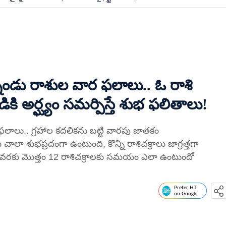
ెండు రాశుల వార ఫలాలు.. ఓ రాశి
డికి అర్ఘ్యం సమర్పిస్తే శుభ ఫలితాలు!
లాలు.. గ్రహాల కదలికను బట్టి వారపు జాతకం
 చాలా శుభప్రదంగా ఉంటుంది, కొన్ని రాశిచక్రాలు జాగ్రత్తగా
) వరకు మొత్తం 12 రాశిచక్రాలకు సమయం ఎలా ఉంటుందో
Prefer HT
on Google