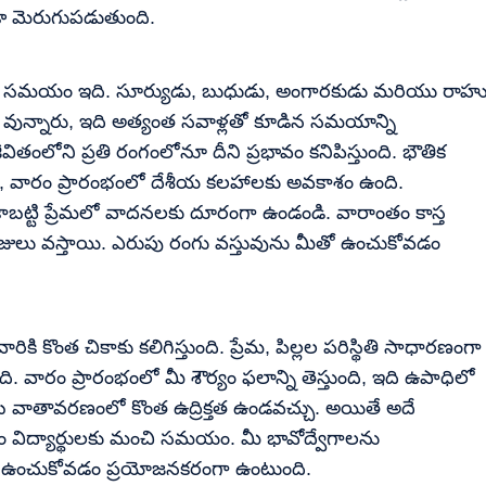
ూడా మెరుగుపడుతుంది.
సిన సమయం ఇది. సూర్యుడు, బుధుడు, అంగారకుడు మరియు రాహ
 వున్నారు, ఇది అత్యంత సవాళ్లతో కూడిన సమయాన్ని
జీవితంలోని ప్రతి రంగంలోనూ దీని ప్రభావం కనిపిస్తుంది. భౌతిక
కీ, వారం ప్రారంభంలో దేశీయ కలహాలకు అవకాశం ఉంది.
 కాబట్టి ప్రేమలో వాదనలకు దూరంగా ఉండండి. వారాంతం కాస్త
 రోజులు వస్తాయి. ఎరుపు రంగు వస్తువును మీతో ఉంచుకోవడం
ి కొంత చికాకు కలిగిస్తుంది. ప్రేమ, పిల్లల పరిస్థితి సాధారణంగా
. వారం ప్రారంభంలో మీ శౌర్యం ఫలాన్ని తెస్తుంది, ఇది ఉపాధిలో
ుంబ వాతావరణంలో కొంత ఉద్రిక్తత ఉండవచ్చు. అయితే అదే
విద్యార్థులకు మంచి సమయం. మీ భావోద్వేగాలను
తో ఉంచుకోవడం ప్రయోజనకరంగా ఉంటుంది.