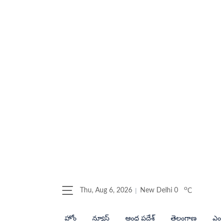
o
Thu, Aug 6, 2026
New Delhi
0
C
హోం
న్యూస్
ఆంధ్ర ప్రదేశ్
తెలంగాణ
ఎంట