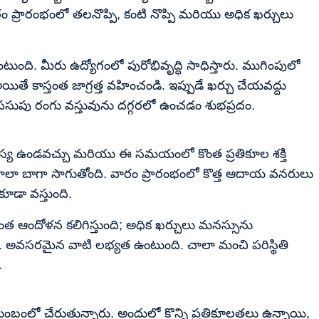
రం ప్రారంభంలో తలనొప్పి, కంటి నొప్పి మరియు అధిక ఖర్చులు
ంది. మీరు ఉద్యోగంలో పురోభివృద్ధి సాధిస్తారు. ముగింపులో
ే కాస్తంత జాగ్రత్త వహించండి. ఇప్పుడే ఖర్చు చేయవద్దు
ుపు రంగు వస్తువును దగ్గరలో ఉంచడం శుభప్రదం.
సమస్య ఉండవచ్చు మరియు ఈ సమయంలో కొంత ప్రతికూల శక్తి
రం చాలా బాగా సాగుతోంది. వారం ప్రారంభంలో కొత్త ఆదాయ వనరులు
ూడా వస్తుంది.
ంత ఆందోళన కలిగిస్తుంది; అధిక ఖర్చులు మనస్సును
 అవసరమైన వాటి లభ్యత ఉంటుంది. చాలా మంచి పరిస్థితి
.
ుంబంలో చేరుతున్నారు. అందులో కొన్ని ప్రతికూలతలు ఉన్నాయి,