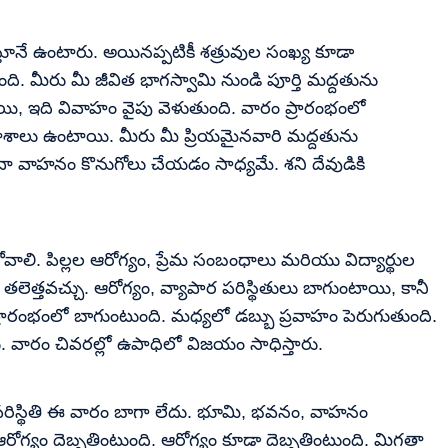
్తూనే ఉంటారు. అయినప్పటికీ శత్రువుల సంఖ్య కూడా
ది. మీరు మీ జీవిత భాగస్వామి నుండి పూర్తి మద్దతును
, ఇది వివాహం వైపు వెళుతుంది. వారం ప్రారంభంలో
ాశాలు ఉంటాయి. మీరు మీ ప్రియమైనవారి మద్దతును
ా వాహనం కొనుగోలు చేయడం సాధ్యమే. శని దేవుడికి
కోవాలి. పిల్లల ఆరోగ్యం, ప్రేమ సంబంధాలు మరియు విద్యార్థుల
 తలెత్తవచ్చు. ఆరోగ్యం, వ్యాపార పరిస్థితులు బాగుంటాయి, కానీ
ప్రారంభంలో బాగుంటుంది. మధ్యలో డబ్బు ప్రవాహం పెరుగుతుంది.
 వారం చివరల్లో ఉపాధిలో విజయం సాధిస్తారు.
 పరిస్థితి ఈ వారం బాగా లేదు. భూమి, భవనం, వాహనం
ోగ్యం దెబ్బతింటుంది. ఆరోగ్యం కూడా దెబ్బతింటుంది. మిగతా