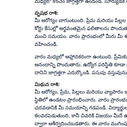
మధ్యలో కొంచెం జాగ్రత్తగా ఉండండి. సూర్యుడికి
వృషభ రాశి:
మీ ఆరోగ్యం బాగుంటుంది. ప్రేమ మరియు పిల్లల
కోర్టు కేసుల్లో అర్థవంతమైన ఫలితాలను పొంద
మంచి సమయం. వారం ప్రారంభంలో మీరు మీ శత్రువ
వహించండి.
వారం మధ్యలో ఆహ్లాదకరంగా ఉంటుంది. ప్రేమికు
ఆనందాన్ని పొందుతారు. ఉద్యోగ పరిస్థితి కూడా
దానిని జాగ్రత్తగా ఎదుర్కొండి. పసుపు వస్తు
మిథున రాశి:
మీ ఆరోగ్యం, ప్రేమ, పిల్లలు మరియు వ్యాపార
స్థితిలో ఉండటం ప్రారంభించారు. వారం ప్రారంభం
చదవడానికి మీ సమయాన్ని గడపండి. విద్యార్
కలవరపెడుతుంది, కానీ చివరికి విజయం మీదే ఉ
ద్వారా ఆశీర్వదించబడతారు. ఈ వారం ముగింప