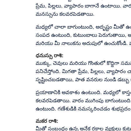
ప్రేమ, పిల్లలు, వ్యాపారం బాగానే ఉంటాయి. వా
మనస్సును కలవరపెడతాయి.
మధ్యలో చాలా బాగుంటుంది, అదృష్టం మీతో ఉంటు
సంపద ఉంటుంది, కుటుంబాలు పెరుగుతాయి, అయిత
మరియు మీ నాలుకను అదుపులో ఉంచుకోండి. పస
ధనుస్సు రాశి:
ముక్కు, చెవులు మరియు గొంతులో కొద్దిగా 
పనిచేస్తోంది. మిగతా ప్రేమ, పిల్లలు, వ్యాపా
సృష్టించబడతాయి, పాత వనరుల నుండి డబ్బు క
ప్రయాణానికి అవకాశం ఉంటుంది. మధ్యలో కాస్త
కలవరపెడతాయి. వారం ముగింపు బాగుంటుంది.
ఉంటుంది. గణేశుడికి నమస్కరించడం శుభప్రదం
మకర రాశి:
మీతో సంబంధం ఉన్న అనేక రకాల వ్యక్తులు కుట