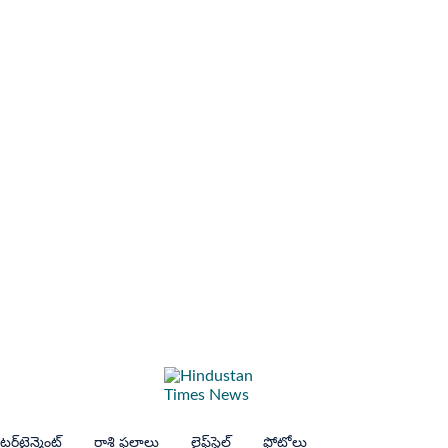
ర్‌టైన్మెంట్
రాశి ఫలాలు
లైఫ్‌స్టైల్
ఫోటోలు