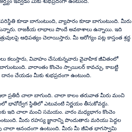
 అర్ఘ్యం ఇవ్వడం మీకు శుభప్రదంగా ఉంటుంది.
 పరిస్థితి కూడా బాగుంటుంది, వ్యాపారం కూడా బాగుంటుంది. మీరు
ుతున్నారు. రాజకీయ లాభాలు పొందే అవకాశాలు ఉన్నాయి. ఇది
ులపై ఆధిపత్యం చెలాయిస్తారు. మీ ఆరోగ్యం పట్ల కాస్తంత శ్రద్ధ
లు కలుస్తారు, వివాహం చేసుకున్నవారు వైవాహిక జీవితంలో
 బాగుంటుంది. వారాంతం కొంచెం స్పాయిలర్ కావచ్చు, కాబట్టి
వును దానం చేయడం మీకు శుభప్రదంగా ఉంటుంది.
ం ఇలా ప్రతిదీ చాలా బాగుంది. చాలా కాలం తరువాత మీరు మంచి
లో భావోద్వేగ స్థితిలో ఎటువంటి నిర్ణయం తీసుకోవద్దు.
థులకు ఇది చాలా మంచి సమయం. వారం మధ్యభాగం కొంచెం
ంటుంది. మీరు రహస్య జ్ఞానాన్ని పొందుతారు మరియు పెద్దల
ు చాలా ఆనందంగా ఉంటుంది. మీరు మీ జీవిత భాగస్వామి