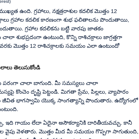
erest)
ప్రాముఖ్యత ఉంది. గ్రహాలు, నక్షత్రరాశుల కదలిక మొత్తం 12
శిచక్రాలు గ్రహాల కదలిక కారణంగా శుభ ఫలితాలను పొందుతాయి,
ొందుతాయి. గ్రహాల కదలికను బట్టి వారపు జాతకం
కు చాలా శుభప్రదంగా ఉంటుంది, కొన్ని రాశిచక్రాలు జాగ్రత్తగా
) వరకు మొత్తం 12 రాశిచక్రాలకు సమయం ఎలా ఉంటుందో
లాలు తెలుసుకోండి
ాయ పరంగా చాలా బాగుంది. మీ సమస్యలు చాలా
్యపై కొంచెం దృష్టి పెట్టండి. మిగతా ప్రేమ, పిల్లలు, వ్యాపారం
 జీవిత భాగస్వామి యొక్క సాంగత్యాన్ని పొందుతారు. ఉద్యోగంలో
గుంటుంది.
 ఇది గాయం లేదా ఏదైనా అసౌకర్యానికి దారితీయవచ్చు. కానీ
ుల వైపు వెళతారు. మొత్తం మీద మీ సమయం గొప్పగా సాగుతుంది,