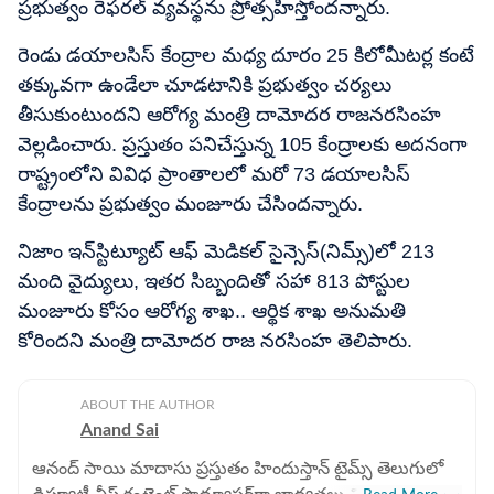
ప్రభుత్వం రెఫరల్ వ్యవస్థను ప్రోత్సహిస్తోందన్నారు.
రెండు డయాలసిస్ కేంద్రాల మధ్య దూరం 25 కిలోమీటర్ల కంటే
తక్కువగా ఉండేలా చూడటానికి ప్రభుత్వం చర్యలు
తీసుకుంటుందని ఆరోగ్య మంత్రి దామోదర రాజనరసింహ
వెల్లడించారు. ప్రస్తుతం పనిచేస్తున్న 105 కేంద్రాలకు అదనంగా
రాష్ట్రంలోని వివిధ ప్రాంతాలలో మరో 73 డయాలసిస్
కేంద్రాలను ప్రభుత్వం మంజూరు చేసిందన్నారు.
నిజాం ఇన్‌స్టిట్యూట్ ఆఫ్ మెడికల్ సైన్సెస్(నిమ్స్)లో 213
మంది వైద్యులు, ఇతర సిబ్బందితో సహా 813 పోస్టుల
మంజూరు కోసం ఆరోగ్య శాఖ.. ఆర్థిక శాఖ అనుమతి
కోరిందని మంత్రి దామోదర రాజ నరసింహ తెలిపారు.
ABOUT THE AUTHOR
Anand Sai
ఆనంద్ సాయి మాదాసు ప్రస్తుతం హిందుస్తాన్ టైమ్స్ తెలుగులో