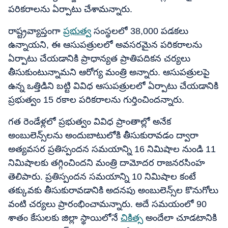
పరికరాలను ఏర్పాటు చేశామన్నారు.
రాష్ట్రవ్యాప్తంగా
ప్రభుత్వ
సంస్థలలో 38,000 పడకలు
ఉన్నాయని, ఈ ఆసుపత్రులలో అవసరమైన పరికరాలను
ఏర్పాటు చేయడానికి ప్రాధాన్యత ప్రాతిపదికన చర్యలు
తీసుకుంటున్నామని ఆరోగ్య మంత్రి అన్నారు. ఆసుపత్రులపై
ఉన్న ఒత్తిడిని బట్టి వివిధ ఆసుపత్రులలో ఏర్పాటు చేయడానికి
ప్రభుత్వం 15 రకాల పరికరాలను గుర్తించిందన్నారు.
గత రెండేళ్లలో ప్రభుత్వం వివిధ ప్రాంతాల్లో అనేక
అంబులెన్స్‌లను అందుబాటులోకి తీసుకురావడం ద్వారా
అత్యవసర ప్రతిస్పందన సమయాన్ని 16 నిమిషాల నుండి 11
నిమిషాలకు తగ్గించిందని మంత్రి దామోదర రాజనరసింహ
తెలిపారు. ప్రతిస్పందన సమయాన్ని 10 నిమిషాల కంటే
తక్కువకు తీసుకురావడానికి అదనపు అంబులెన్స్‌ల కొనుగోలు
వంటి చర్యలు ప్రారంభించామన్నారు. అదే సమయంలో 90
శాతం కేసులకు జిల్లా స్థాయిలోనే
చికిత్స
అందేలా చూడటానికి