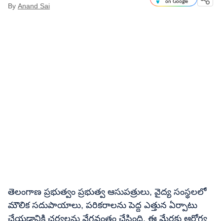
on Google
By
Anand Sai
తెలంగాణ ప్రభుత్వం ప్రభుత్వ ఆసుపత్రులు, వైద్య సంస్థలలో
మౌలిక సదుపాయాలు, పరికరాలను పెద్ద ఎత్తున ఏర్పాటు
చేయడానికి చర్యలను వేగవంతం చేసింది. ఈ మేరకు ఆరోగ్య