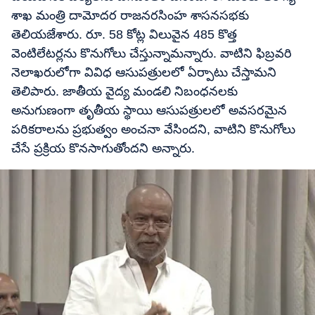
శాఖ మంత్రి దామోదర రాజనరసింహ శాసనసభకు
తెలియజేశారు. రూ. 58 కోట్ల విలువైన 485 కొత్త
వెంటిలేటర్లను కొనుగోలు చేస్తున్నామన్నారు. వాటిని ఫిబ్రవరి
నెలాఖరులోగా వివిధ ఆసుపత్రులలో ఏర్పాటు చేస్తామని
తెలిపారు. జాతీయ వైద్య మండలి నిబంధనలకు
అనుగుణంగా తృతీయ స్థాయి ఆసుపత్రులలో అవసరమైన
పరికరాలను ప్రభుత్వం అంచనా వేసిందని, వాటిని కొనుగోలు
చేసే ప్రక్రియ కొనసాగుతోందని అన్నారు.