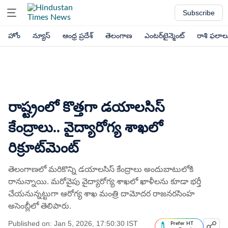
Subscribe
హోం
న్యూస్
ఆంధ్ర ప్రదేశ్
తెలంగాణ
ఎంటర్‌టైన్మెంట్
రాశి ఫలాల
రాష్ట్రంలో కొత్తగా డయాలసిస్
కేంద్రాలు.. వైద్యారోగ్య శాఖలో
రిక్రూట్‌మెంట్
తెలంగాణలో మరికొన్ని డయాలసిస్ కేంద్రాలు అందుబాటులోకి
రానున్నాయి. మరోవైపు వైద్యారోగ్య శాఖలో ఖాళీలను కూడా భర్తీ
చేయనున్నట్టుగా ఆరోగ్య శాఖ మంత్రి దామోదర రాజనరసింహ
అసెంబ్లీలో తెలిపారు.
Published on: Jan 5, 2026, 17:50:30 IST
Prefer HT