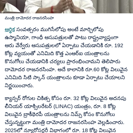
మంత్రి దామోదర రాజనరసింహ
ఆర్థిక
సంవత్సరం ముగిసేలోపు అంటే మార్చిలోపు
ఉస్మానియా, గాంధీ ఆసుపత్రులతో పాటు రాష్ట్రవ్యాప్తంగా
ఆరు వేర్వేరు ఆసుపత్రులలో ఏర్పాటు చేయడానికి రూ. 192
కోట్ల వ్యయంతో ఎనిమిది కొత్త ఎంఆర్‌ఐ యంత్రాలను
కొనుగోలు చేయడానికి చర్యలు ప్రారంభించామని తెలిపారు
దామోదర రాజనరసింహ. అదే కాలానికి రూ.60 కోట్ల విలువైన
ఎనిమిది సిటి స్కాన్ యంత్రాలను కూడా ఏర్పాటు చేయాలని
నిర్ణయించారు.
క్యాన్సర్ రోగుల చికిత్స కోసం రూ. 32 కోట్ల విలువైన అదనపు
లీనియర్ యాక్సిలరేటర్ (LINAC) యంత్రం, రూ. 8 కోట్ల
విలువైన బ్రాకీథెరపీ యంత్రాలను నిమ్స్ కోసం కొనుగోలు
చేస్తున్నట్టుగా మంత్రి దామోదర రాజనరసింహ వెల్లడించారు.
2025లో న్యూరోసర్జరీ విభాగంలో రూ. 18 కోట్ల విలువైన