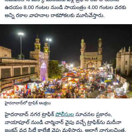
ఉదయం 8.00 గంటల నుండి సాయంత్రం 4.00 గంటల వరకు
అన్ని రకాల వాహనాల రాకపోకలకు మూసివేస్తారు.
హైదరాబాద్‌లో ట్రాఫిక్ ఆంక్షలు
హైదరాబాద్ నగర ట్రాఫిక్
పోలీసుల
సూచనల ప్రకారం,
నాయాపూల్ నుండి చార్మినార్ వైపు వచ్చే ట్రాఫిక్‌ను మదీనా
జంక్షన్ వద్ద సిటీ కాలేజీ వైపు మళ్లిస్తారు. అలాగే నాగులచింత,