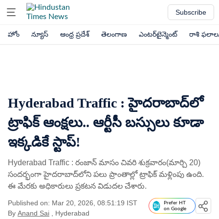
Subscribe
హోం
న్యూస్
ఆంధ్ర ప్రదేశ్
తెలంగాణ
ఎంటర్‌టైన్మెంట్
రాశి ఫలాల
Hyderabad Traffic : హైదరాబాద్‌లో
ట్రాఫిక్ ఆంక్షలు.. ఆర్టీసీ బస్సులు కూడా
ఇక్కడికే స్టాప్!
Hyderabad Traffic : రంజాన్ మాసం చివరి శుక్రవారం(మార్చి 20)
సందర్భంగా హైదరాబాద్‌లోని పలు ప్రాంతాల్లో ట్రాఫిక్ మళ్లింపు ఉంది.
ఈ మేరకు అధికారులు ప్రకటన విడుదల చేశారు.
Published on: Mar 20, 2026, 08:51:19 IST
Prefer HT
on Google
By
Anand Sai
, Hyderabad