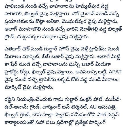
షాలిబండ నుండి వచ్చే వాహనాలను హిమ్మత్‌పుర వద్ద
హరిబౌలి, ఖిల్వత్ వైపు మళ్లిస్తారు. చౌక్ మైదాన్ నుండి వచ్చే
ప్రయాణికులను కోట్లా అలీజా, మొఘల్‌పుర వైపు మళ్లిస్తారు,
అలాగే మూసాబౌలి నుండి వచ్చే వారిని మోతీగల్లి వద్ద ఖిల్వత్
గ్రౌండ్, చుట్టుపక్కల మార్గాల వైపు మళ్లిస్తారు.
ఎతెబార్ చౌక్ నుండి గుల్జార్ హౌస్ వైపు వెళ్లే ట్రాఫిక్‌ను మండి
మీరాలం మార్కెట్, బీబీ బజార్ వైపు మళ్లిస్తారు. అలాగే మిట్టి
కా షేర్ నుండి వచ్చే వాహనాలను ఘన్సీ బజార్ మీదుగా
హైకోర్టు రోడ్డు, ఖిల్వత్ వైపు వెళ్తాయి. అవసరాన్ని బట్టి, APAT
వైపు నుండి వచ్చే ట్రాఫిక్‌ను లక్కడ్ కోట్ వద్ద మండి మీరాలం
మార్కెట్ వైపు మళ్లిస్తారు.
రద్దీని నియంత్రించేందుకు గాను గుల్జార్ ఫంక్షన్ హాల్, ముఫీద్-
ఉల్-అనామ్ గ్రౌండ్, చార్మినార్ బస్ టెర్మినల్, AU ఆసుపత్రి,
ఖిల్వత్ గ్రౌండ్, చౌమహల్లా ప్యాలెస్ సమీపంలోని పాత పెన్షన్
కార్యాలయంతో సహా పలు ప్రదేశాల్లో ప్రత్యేక పార్కింగ్