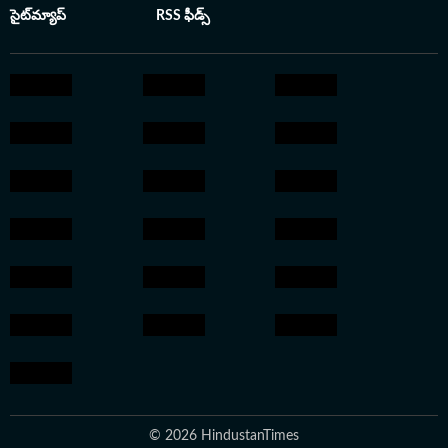
యూజర్లకు ఉపయోగపడే వార్తలను అందించడంలో
సైట్‌మ్యాప్
RSS ఫీడ్స్
ముందుంటారు.
© 2026 HindustanTimes