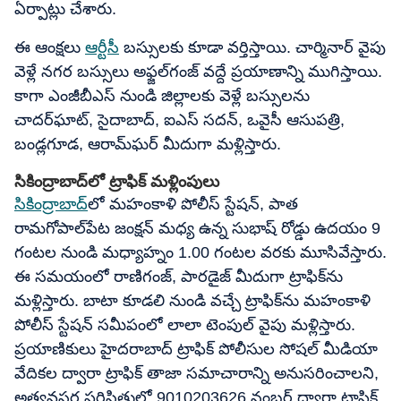
ఏర్పాట్లు చేశారు.
ఈ ఆంక్షలు
ఆర్టీసీ
బస్సులకు కూడా వర్తిస్తాయి. చార్మినార్ వైపు
వెళ్లే నగర బస్సులు అఫ్జల్‌గంజ్ వద్దే ప్రయాణాన్ని ముగిస్తాయి.
కాగా ఎంజీబీఎస్ నుండి జిల్లాలకు వెళ్లే బస్సులను
చాదర్‌ఘాట్, సైదాబాద్, ఐఎస్ సదన్, ఒవైసీ ఆసుపత్రి,
బండ్లగూడ, ఆరామ్‌ఘర్ మీదుగా మళ్లిస్తారు.
సికింద్రాబాద్‌లో ట్రాఫిక్ మళ్లింపులు
సికింద్రాబాద్‌
లో మహంకాళి పోలీస్ స్టేషన్, పాత
రామగోపాల్‌పేట జంక్షన్ మధ్య ఉన్న సుభాష్ రోడ్డు ఉదయం 9
గంటల నుండి మధ్యాహ్నం 1.00 గంటల వరకు మూసివేస్తారు.
ఈ సమయంలో రాణిగంజ్, పారడైజ్ మీదుగా ట్రాఫిక్‌ను
మళ్లిస్తారు. బాటా కూడలి నుండి వచ్చే ట్రాఫిక్‌ను మహంకాళి
పోలీస్ స్టేషన్ సమీపంలో లాలా టెంపుల్ వైపు మళ్లిస్తారు.
ప్రయాణికులు హైదరాబాద్ ట్రాఫిక్ పోలీసుల సోషల్ మీడియా
వేదికల ద్వారా ట్రాఫిక్ తాజా సమాచారాన్ని అనుసరించాలని,
అత్యవసర పరిస్థితుల్లో 9010203626 నంబర్ ద్వారా ట్రాఫిక్