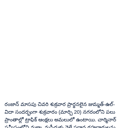
రంజాన్ మాసపు చివరి శుక్రవార ప్రార్థనలైన జుమ్మత్-ఉల్-
విదా సందర్భంగా శుక్రవారం (మార్చి 20) నగరంలోని పలు
ప్రాంతాల్లో ట్రాఫిక్ ఆంక్షలు అమలులో ఉంటాయి. చార్మినార్
సమీపంలోని మక్కా మసీదుకు వెళ్లే ప్రధాన రహదారులను