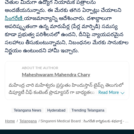
చేతుల మీదుగా ఉద్యోగ నియామక పత్రాలను
అందజేయనున్నారు. ఈ మేరకు తగిన ఏర్పాట్లు చేయాలని
సింగరేణి
యాజమాన్యాన్ని ఆదేశించారు. దశాబ్దాలుగా
అపరిష్కృతంగా ఉన్న మారుపేర్ల (పేర్ల మార్పిడి) సమస్య
కూడా ప్రభుత్వ పరిశీలనలో ఉందని, దీనిపై న్యాయపరమైన
సలహాలు తీసుకుంటున్నామని, నిబంధనల మేరకు సానుకూల
నిర్ణయం ఉంటుందని హామీ ఇచ్చారు.
ABOUT THE AUTHOR
Maheshwaram Mahendra Chary
మహేంద్ర చారి మహేశ్వరం ప్రస్తుతం హిందుస్తాన్ టైమ్స్ తెలుగులో
డిప్యూటీ చీఫ్ కంటెంట్ ప్రొడ్యూసర్ గా బాధ్యతలు నిర్వర్తిస్తున్నారు.
Read More
డిజిటల్ జర్నలిజంలో 9 ఏళ్లకు పైగా అనుభవం ఉంది. ఇక్కడ ఏపీ,
తెలంగాణకు సంబంధించిన ప్రాంతీయ వార్తలను రాస్తారు.
Telangana News
Hyderabad
Trending Telangana
ముఖ్యంగా రాజకీయ పరిణామాలు, విశ్లేషణలు, విద్య, ఉద్యోగ
సమాచారంతో పాటు ఆసక్తికరమైన కథనాలను అందిస్తారు. ఏపీ,
Home
/
Telangana
/
Singareni Medical Board : సింగరేణి కార్మికులకు శభవార్త - అతి త్వరలోనే మెడికల్ బోర్డు పునరుద్ధరణ! కారుణ్య నియామకాలు కూడా
తెలంగాణ ప్రభుత్వ పథకాలకు సంబంధించి ప్రజలకు సులభంగా