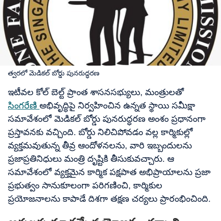
త్వరలో మెడికల్ బోర్డు పునరుద్ధరణ
ఇటీవల కోల్ బెల్ట్ ప్రాంత శాసనసభ్యులు, మంత్రులతో
సింగరేణి
అభివృద్ధిపై నిర్వహించిన ఉన్నత స్థాయి సమీక్షా
సమావేశంలో మెడికల్ బోర్డు పునరుద్ధరణ అంశం ప్రధానంగా
ప్రస్తావనకు వచ్చింది. బోర్డు నిలిచిపోవడం వల్ల కార్మికుల్లో
వ్యక్తమవుతున్న తీవ్ర ఆందోళనలను, వారి ఇబ్బందులను
ప్రజాప్రతినిధులు మంత్రి దృష్టికి తీసుకువచ్చారు. ఆ
సమావేశంలో వ్యక్తమైన కార్మిక పక్షపాత అభిప్రాయాలను ప్రజా
ప్రభుత్వం సానుకూలంగా పరిగణించి, కార్మికుల
ప్రయోజనాలను కాపాడే దిశగా తక్షణ చర్యలు ప్రారంభించింది.