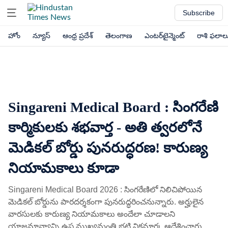
Subscribe
హోం
న్యూస్
ఆంధ్ర ప్రదేశ్
తెలంగాణ
ఎంటర్‌టైన్మెంట్
రాశి ఫలాల
Singareni Medical Board : సింగరేణి
కార్మికులకు శభవార్త - అతి త్వరలోనే
మెడికల్ బోర్డు పునరుద్ధరణ! కారుణ్య
నియామకాలు కూడా
Singareni Medical Board 2026 : సింగరేణిలో నిలిచిపోయిన
మెడికల్ బోర్డును పారదర్శకంగా పునరుద్ధరించనున్నారు. అర్హులైన
వారసులకు కారుణ్య నియామకాలు అందేలా చూడాలని
యాజమాన్యాన్ని ఉప ముఖ్యమంత్రి భట్టి విక్రమార్క ఆదేశించారు.