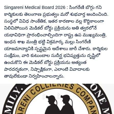
Singareni Medical Board 2026 : సింగరేణి బొగ్గు గని
కార్మికులకు తెలంగాణ ప్రభుత్వం మరో శుభవార్త అందించింది.
సంస్థలో వివిధ సాంకేతిక, ఇతర కారణాల వల్ల కొద్దికాలంగా
నిలిచిపోయిన మెడికల్ బోర్డు ప్రక్రియను అతి త్వరలోనే
యథావిధిగా ప్రారంభించాల్సిందిగా రాష్ట్ర ఉప ముఖ్యమంత్రి,
ఇంధన శాఖ మంత్రి భట్టి విక్రమార్క మల్లు సింగరేణి
యాజమాన్యానికి స్పష్టమైన ఆదేశాలు జారీ చేశారు. కార్మికుల
సంక్షేమం, వారి కుటుంబాల సుదీర్ఘ భవిష్యత్తును దృష్టిలో
ఉంచుకొని ఈ మెడికల్ బోర్డు ప్రక్రియను అత్యంత
పారదర్శకంగా, నిష్పాక్షికంగా, ఎలాంటి వివాదాలకు
తావులేకుండా నిర్వహించాలన్నారు.