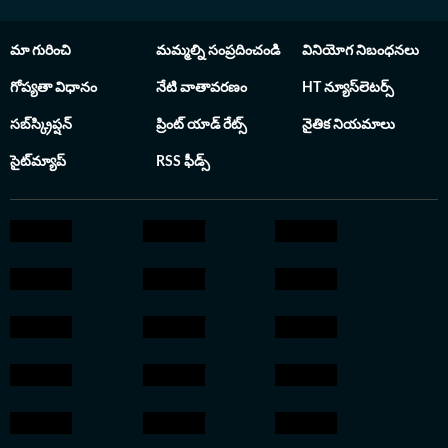
తర్వాత ఉస్మానియా యూనివర్శిటీ క్యాంపస్ నుంచి లా డిగ్రీ పట్టా
పొందారు.
మా గురించి
మమ్మల్ని సంప్రదించండి
వినియోగ నిబంధనలు
గోప్యతా విధానం
నేటి వాతావరణం
HT న్యూస్‌లెటర్స్
సబ్‌స్క్రిప్షన్
ప్రింట్ యాడ్ రేట్స్
నైతిక నియమాలు
సైట్‌మ్యాప్
RSS ఫీడ్స్