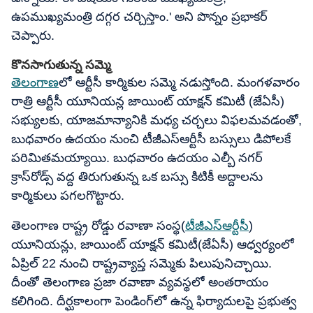
ఉపముఖ్యమంత్రి దగ్గర చర్చిస్తాం.' అని పొన్నం ప్రభాకర్
చెప్పారు.
కొనసాగుతున్న సమ్మె
తెలంగాణ
లో ఆర్టీసీ కార్మికుల సమ్మె నడుస్తోంది. మంగళవారం
రాత్రి ఆర్టీసీ యూనియన్ల జాయింట్ యాక్షన్ కమిటీ (జేఏసీ)
సభ్యులకు, యాజమాన్యానికి మధ్య చర్చలు విఫలమవడంతో,
బుధవారం ఉదయం నుంచి టీజీఎస్ఆర్టీసీ బస్సులు డిపోలకే
పరిమితమయ్యాయి. బుధవారం ఉదయం ఎల్బీ నగర్
క్రాస్‌రోడ్స్ వద్ద తిరుగుతున్న ఒక బస్సు కిటికీ అద్దాలను
కార్మికులు పగలగొట్టారు.
తెలంగాణ రాష్ట్ర రోడ్డు రవాణా సంస్థ(
టీజీఎస్ఆర్టీసీ
)
యూనియన్లు, జాయింట్ యాక్షన్ కమిటీ(జేఏసీ) ఆధ్వర్యంలో
ఏప్రిల్ 22 నుంచి రాష్ట్రవ్యాప్త సమ్మెకు పిలుపునిచ్చాయి.
దీంతో తెలంగాణ ప్రజా రవాణా వ్యవస్థలో అంతరాయం
కలిగింది. దీర్ఘకాలంగా పెండింగ్‌లో ఉన్న ఫిర్యాదులపై ప్రభుత్వ