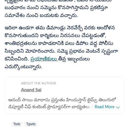
బుధవారం నుంచి సమ్మెను కొనసాగిస్తామని ప్రకటిస్తూ
సమావేశం నుంచి బయటకు వచ్చారు.
ఇదిలా ఉండగా తమ డిమాండ్లు నెరవేర్చే వరకు ఆందోళన
కొనసాగుతుందని కార్మికులు నిరసనలు చేపట్టడంతో,
శాంతిభద్రతలను కాపాడటానికి పలు డిపోల వద్ద పోలీసు
సిబ్బందిని మోహరించారు. సమ్మె ప్రభావం వెంటనే స్పష్టంగా
కనిపించింది.
ప్రయాణికులు
తీవ్ర ఇబ్బందులు
ఎదుర్కొంటున్నారు.
ABOUT THE AUTHOR
Anand Sai
ఆనంద్ సాయి మాదాసు ప్రస్తుతం హిందుస్తాన్ టైమ్స్ తెలుగులో
డిప్యూటీ చీఫ్ కంటెంట్ ప్రొడ్యూసర్‌గా బాధ్యతలు నిర్వర్తిస్తున్నారు.
Read More
డిజిటల్ మీడియాలో 9 ఏళ్లకుపైగా అనుభవం ఉంది. హెచ్‌టీ
తెలుగులో చేరడం కంటే ముందు ఏబీపీ దేశంలో డిజిటల్ కంటెంట్
Tsrtc
Tgsrtc
ప్రొడ్యూసర్‌గా పని చేశారు. మెుదట నవతెలంగాణ అనే