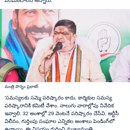
విరమించాలని అన్నారు.
మంత్రి పొన్నం ప్రభాకర్
'సమస్యలకు సమ్మె పరిష్కారం కాదు. కార్మికుల సమస్య
పరిష్కారానికి కమిటీ వేశాం. నాలుగు వారాల్లోపు నివేదిక
ఇవ్వాలి. 32 అంశాల్లో 29 వెంటనే పరిష్కారం చేసేవి. ఆర్టీసీ
విలీనం, గుర్తింపు సంఘాల ఎన్నికల అంశాలు పెండింగ్‌లో
ఉన్నాయి. ఈ విషయం గురించి ముఖ్యమంత్రి,