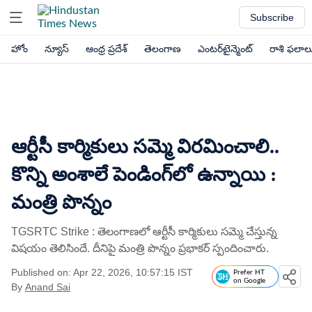
Subscribe
హోం
న్యూస్
ఆంధ్ర ప్రదేశ్
తెలంగాణ
ఎంటర్‌టైన్మెంట్
రాశి ఫలాల
ఆర్టీసీ కార్మికులు సమ్మె విరమించాలి..
కొన్ని అంశాలే పెండింగ్‌లో ఉన్నాయి :
మంత్రి పొన్నం
TGSRTC Strike : తెలంగాణలో ఆర్టీసీ కార్మికులు సమ్మె చేస్తున్న
విషయం తెలిసిందే. దీనిపై మంత్రి పొన్నం ప్రభాకర్ స్పందించారు.
Published on: Apr 22, 2026, 10:57:15 IST
Prefer HT
on Google
By
Anand Sai