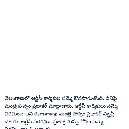
తెలంగాణలో ఆర్టీసీ కార్మికుల సమ్మె కొనసాగుతోంది. దీనిపై
మంత్రి పొన్నం ప్రభాకర్ మాట్లాడారు. ఆర్టీసీ కార్మికులు సమ్మె
విరమించాలని రవాణాశాఖ మంత్రి పొన్నం ప్రభాకర్ విజ్ఞప్తి
చేశారు. ఆర్టీసీ పరిరక్షణ, ప్రజాశ్రేయస్సు కోసం సమ్మె