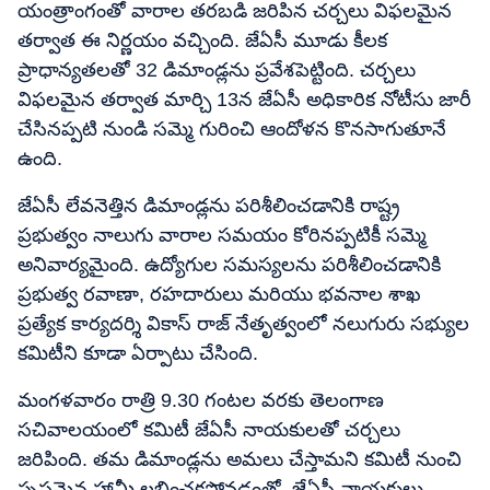
యంత్రాంగంతో వారాల తరబడి జరిపిన చర్చలు విఫలమైన
తర్వాత ఈ నిర్ణయం వచ్చింది. జేఏసీ మూడు కీలక
ప్రాధాన్యతలతో 32 డిమాండ్లను ప్రవేశపెట్టింది. చర్చలు
విఫలమైన తర్వాత మార్చి 13న జేఏసీ అధికారిక నోటీసు జారీ
చేసినప్పటి నుండి సమ్మె గురించి ఆందోళన కొనసాగుతూనే
ఉంది.
జేఏసీ లేవనెత్తిన డిమాండ్లను పరిశీలించడానికి రాష్ట్ర
ప్రభుత్వం నాలుగు వారాల సమయం కోరినప్పటికీ సమ్మె
అనివార్యమైంది. ఉద్యోగుల సమస్యలను పరిశీలించడానికి
ప్రభుత్వ రవాణా, రహదారులు మరియు భవనాల శాఖ
ప్రత్యేక కార్యదర్శి వికాస్ రాజ్ నేతృత్వంలో నలుగురు సభ్యుల
కమిటీని కూడా ఏర్పాటు చేసింది.
మంగళవారం రాత్రి 9.30 గంటల వరకు తెలంగాణ
సచివాలయంలో కమిటీ జేఏసీ నాయకులతో చర్చలు
జరిపింది. తమ డిమాండ్లను అమలు చేస్తామని కమిటీ నుంచి
స్పష్టమైన హామీ లభించకపోవడంతో, జేఏసీ నాయకులు