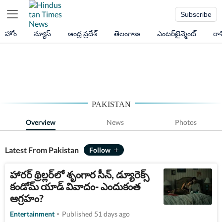
Subscribe
హోం
న్యూస్
ఆంధ్ర ప్రదేశ్
తెలంగాణ
ఎంటర్‌టైన్మెంట్
రా
PAKISTAN
Overview
News
Photos
Latest From Pakistan
హారర్ థ్రిల్లర్‌లో శృంగార సీన్, డ్యూరెక్స్
కండోమ్ యాడ్ వివాదం- ఎందుకంత
ఆగ్రహం?
Entertainment
Published 51 days ago