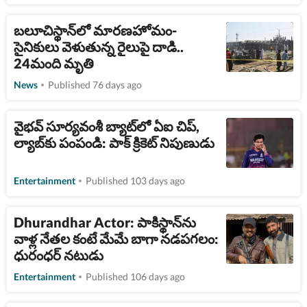
బలూచిస్థాన్​లో మారణహోమం-
సైనికులు వెళుతున్న రైలుపై దాడి..
24మంది మృతి
News
Published 76 days ago
వైభవ్ సూర్యవంశీ బ్యాట్‌లో ఏఐ చిప్,
ల్యాబ్‌కు పంపండి: పాక్ క్రికెట్ నిపుణుడు
Entertainment
Published 103 days ago
Dhurandhar Actor: పాకిస్థాన్‌ను
వాళ్ల నేతల కంటే మేమే బాగా నడపగలం:
ధురంధర్ నటుడు
Entertainment
Published 106 days ago