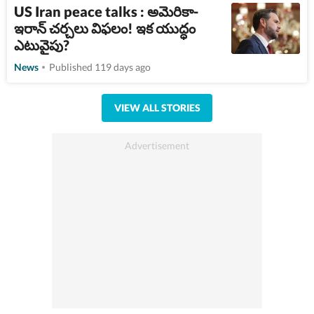
US Iran peace talks : అమెరికా-
ఇరాన్ చర్చలు విఫలం! ఇక యుద్ధం
ఎటువైపు?
News
Published 119 days ago
VIEW ALL STORIES