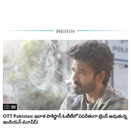
PHOTOS
10
OTT Pakistan: ఇవాళ పాకిస్థాన్ ఓటీటీలో విపరీతంగా ట్రెండ్ అవుతున్న
ఇండియన్ మూవీస్!