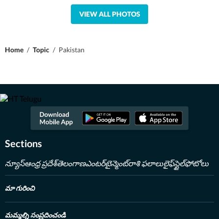
VIEW ALL PHOTOS
Home
/
Topic
/
Pakistan
Sections
న్యూస్
ఆంధ్ర ప్రదేశ్
తెలంగాణ
ఎంటర్‌టైన్మెంట్
రాశి ఫలాలు
లైఫ్‌స్టైల్
ఫోటోలు
మా గురించి
మమ్మల్ని సంప్రదించండి