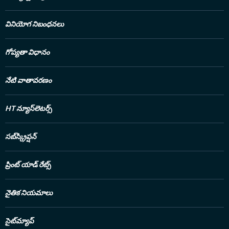
వినియోగ నిబంధనలు
గోప్యతా విధానం
నేటి వాతావరణం
HT న్యూస్‌లెటర్స్
సబ్‌స్క్రిప్షన్
ప్రింట్ యాడ్ రేట్స్
నైతిక నియమాలు
సైట్‌మ్యాప్