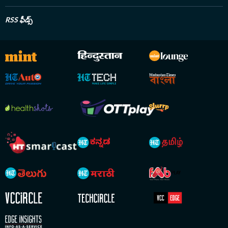
RSS ఫీడ్స్