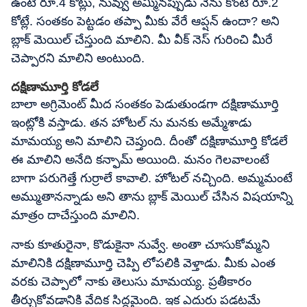
ఉంటే రూ.4 కోట్లు, నువ్వు అమ్మినప్పుడు నేను కొంటే రూ.2
కోట్లే. సంతకం పెట్టడం తప్పా మీకు వేరే ఆప్షన్ ఉందా? అని
బ్లాక్ మెయిల్ చేస్తుంది మాలిని. మీ వీక్ నెస్ గురించి మీరే
చెప్పారని మాలిని అంటుంది.
దక్షిణామూర్తి కోడలే
బాలా అగ్రిమెంట్ మీద సంతకం పెడుతుండగా దక్షిణామూర్తి
ఇంట్లోకి వస్తాడు. తన హోటల్ ను మనకు అమ్మేశాడు
మామయ్య అని మాలిని చెప్తుంది. దీంతో దక్షిణామూర్తి కోడలే
ఈ మాలిని అనేది కన్ఫామ్ అయింది. మనం గెలవాలంటే
బాగా పరుగెత్తే గుర్రాలే కావాలి. హోటల్ నచ్చింది. అమ్మమంటే
అమ్ముతానన్నాడు అని తాను బ్లాక్ మెయిల్ చేసిన విషయాన్ని
మాత్రం దాచేస్తుంది మాలిని.
నాకు కూతురైనా, కొడుకైనా నువ్వే. అంతా చూసుకోమ్మని
మాలినికి దక్షిణామూర్తి చెప్పి లోపలికి వెళ్తాడు. మీకు ఎంత
వరకు చెప్పాలో నాకు తెలుసు మామయ్య. ప్రతీకారం
తీర్చుకోవడానికి వేదిక సిద్ధమైంది. ఇక ఎదురు పడటమే