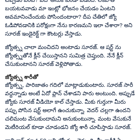
చెప్పడం ఏంటీ? ఏదో అనుకోకుండా పడింది. లేకపోతే
బయటవవాడు మా ఇంట్లో భోజనం చేయడం ఏంటని
అవమానించేందుకు పోసిందంటారా? దీప చేతిలో జ్యో
ఓడిపోవడానికి పరోక్షంగా నేను కారణమని ఇలా చేశారా? అని
సూరజ్ ఇండైరెక్ట్ గా కౌంటర్లు వేస్తాడు.
జ్యోత్స్న చాలా మంచిదని అంటాడు సూరజ్. ఆ షర్ట్ ను
జ్యోత్స్నతోనే క్లీన్ చేయిస్తానని సుమిత్ర చెప్తుంది. నేనే క్లీన్
చేసుకుంటానని సూరజ్ వెళ్లిపోతాడు.
జ్యోత్స్న శారీతో
జ్యోత్స్న, పారిజాతం గదిలో మాట్లాడుకుంటారు. సూరజ్ సారీ
వద్దన్నాడు అంటే ఏదో ప్లాన్ చేశాడని పారు అంటుంది. అప్పుడే
జ్యోకు సూరజ్ వీడియో కాల్ చేస్తాడు. మీకు గుర్తుగా మీరు
పప్పు పోసిన షర్ట్ అలాగే ఉంచుకున్నా. వెదర్ చల్లగా ఉందని
చలిమంట వేసుకుందామని అనుకుంటున్నా. మంట వేసుకునే
మెటీరియల్ కూడా చూడండని జ్యో శారీ చూపిస్తాడు సూరజ్.