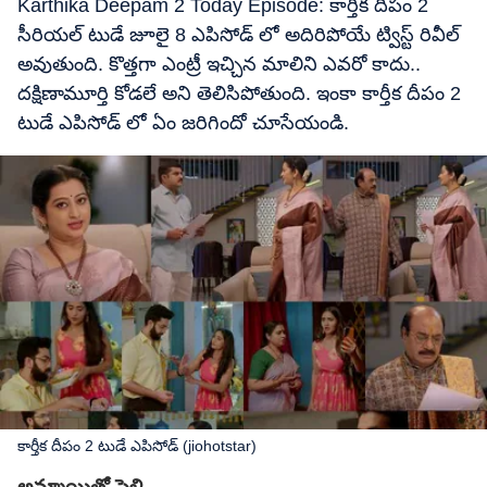
Karthika Deepam 2 Today Episode: కార్తీక దీపం 2
సీరియల్ టుడే జూలై 8 ఎపిసోడ్ లో అదిరిపోయే ట్విస్ట్ రివీల్
అవుతుంది. కొత్తగా ఎంట్రీ ఇచ్చిన మాలిని ఎవరో కాదు..
దక్షిణామూర్తి కోడలే అని తెలిసిపోతుంది. ఇంకా కార్తీక దీపం 2
టుడే ఎపిసోడ్ లో ఏం జరిగిందో చూసేయండి.
కార్తీక దీపం 2 టుడే ఎపిసోడ్ (jiohotstar)