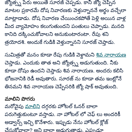
జ్యోత్స్న పేరు అయితే సూరజ్ చెప్పడు. కానీ జ్యో చెప్పిన
మాటల ప్రకారమే దోష నివారణకు వెళ్తున్నాననే అర్థం వచ్చేలా
మాట్లాడాడు. దోష నివారణ చేయించకపోతే పెళ్లి అయిన వాళ్ల
మీద వ్యామోహం కలుగుతుందని పంతులు చెప్పాడు. మనది
కానిది దక్కించుకోవాలని అనుకుంటారంటా. రేపు శని
త్రయోదశి. అందుకే గుడికి వెళ్తున్నానని సూరజ్ చెప్తాడు.
సుమిత్రతో మనం కూడా రేపు గుడికి వెళ్దామని
శివ నారాయణ
చెప్తాడు. ఎందుకు తాత అని జ్యోత్స్న అడుగుతుంది. నీకు
కూడా దోషం ఉందని చెప్తాడు శివ నారాయణ. అందరు కలిసి
భోజనానికి రెడీ అవుతారు. సూరజ్ ను కూడా తమ ఇంట్లోనే
తినమని శివ నారాయణ చెప్పేసరికి జ్యో షాక్ అవుతుంది.
మాలిని పొగరు
మరోవైపు
మాలిని
దగ్గరకు హోటల్ ఓనర్ బాలా
పరుగెత్తుకుంటూ వస్తాడు. నా హోటల్ లో చెఫ్ లు అందరికీ
అడ్వాన్స్ ఇచ్చి కొనేశారు. ఇప్పుడు నేను హోటల్ క్లోజ్
చేసుకోవాలా? అని బాలా అడుగుతాడు. ఎప్పుడూ