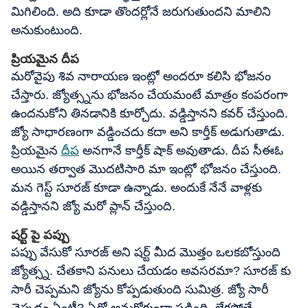
మిగిలింది. అది కూడా తొందర్లోనే జరుగుతుందని మాలిని
అనుకుంటుంది.
ప్రియమైన దీప
మరోవైపు శివ నారాయణ ఇంట్లో అందరూ కలిసి భోజనం
చేస్తారు. జ్యోత్స్నను భోజనం చేయమంటే మాత్రం కంపరంగా
ఉందనుకోని తినడానికి కూర్చోదు. వడ్డిస్తానని కవర్ చేస్తుంది.
జ్యో సాధారణంగా వడ్డించదు కదా అని కార్తీక్ అడుగుతాడు.
ప్రియమైన
దీప
అనగానే కార్తీక్ షాక్ అవుతాడు. దీప సీఈఓ
అయిన తర్వాత మొదటిసారి మా ఇంట్లో భోజనం చేస్తుంది.
మన గెస్ట్ సూరజ్ కూడా ఉన్నాడు. అందుకే నేనే వాళ్లకు
వడ్డిస్తానని జ్యో మరో ప్లాన్ చేస్తుంది.
షర్ట్ పై పప్పు
పప్పు వేసుకో సూరజ్ అని షర్ట్ మీద మొత్తం ఒలకబోస్తుంది
జ్యోత్స్న. చేతకాని పనులు చేయడం అవసరమా? సూరజ్ కు
సారీ చెప్పమని జ్యోను కోప్పడుతుంది సుమిత్ర. జ్యో సారీ