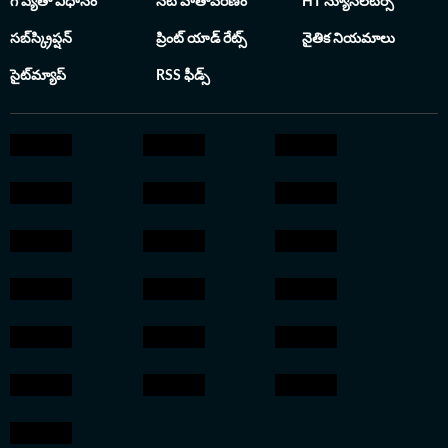
గోప్యతా విధానం
నేటి వాతావరణం
HT న్యూస్‌లెటర్స్
సబ్‌స్క్రిప్షన్
ప్రింట్ యాడ్ రేట్స్
నైతిక నియమాలు
సైట్‌మ్యాప్
RSS ఫీడ్స్