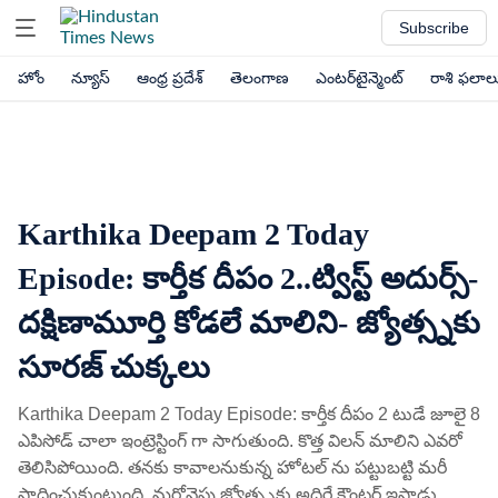
Subscribe
హోం
న్యూస్
ఆంధ్ర ప్రదేశ్
తెలంగాణ
ఎంటర్‌టైన్మెంట్
రాశి ఫలాల
Karthika Deepam 2 Today
Episode: కార్తీక దీపం 2..ట్విస్ట్ అదుర్స్-
దక్షిణామూర్తి కోడలే మాలిని- జ్యోత్స్నకు
సూరజ్ చుక్కలు
Karthika Deepam 2 Today Episode: కార్తీక దీపం 2 టుడే జూలై 8
ఎపిసోడ్ చాలా ఇంట్రెస్టింగ్ గా సాగుతుంది. కొత్త విలన్ మాలిని ఎవరో
తెలిసిపోయింది. తనకు కావాలనుకున్న హోటల్ ను పట్టుబట్టి మరీ
సాధించుకుంటుంది. మరోవైపు జ్యోత్స్నకు అదిరే కౌంటర్ ఇస్తాడు