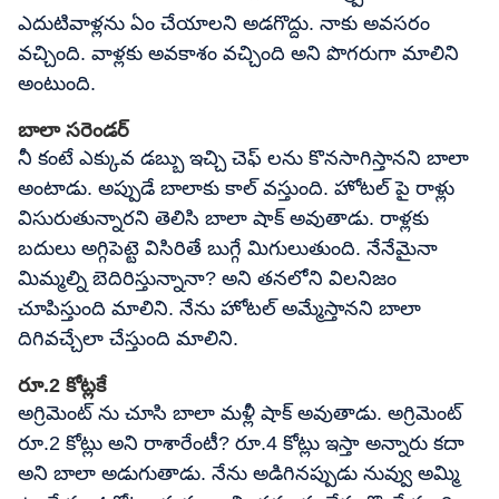
ఎదుటివాళ్లను ఏం చేయాలని అడగొద్దు. నాకు అవసరం
వచ్చింది. వాళ్లకు అవకాశం వచ్చింది అని పొగరుగా మాలిని
అంటుంది.
బాలా సరెండర్
నీ కంటే ఎక్కువ డబ్బు ఇచ్చి చెఫ్ లను కొనసాగిస్తానని బాలా
అంటాడు. అప్పుడే బాలాకు కాల్ వస్తుంది. హోటల్ పై రాళ్లు
విసురుతున్నారని తెలిసి బాలా షాక్ అవుతాడు. రాళ్లకు
బదులు అగ్గిపెట్టె విసిరితే బుగ్గే మిగులుతుంది. నేనేమైనా
మిమ్మల్ని బెదిరిస్తున్నానా? అని తనలోని విలనిజం
చూపిస్తుంది మాలిని. నేను హోటల్ అమ్మేస్తానని బాలా
దిగివచ్చేలా చేస్తుంది మాలిని.
రూ.2 కోట్లకే
అగ్రిమెంట్ ను చూసి బాలా మళ్లీ షాక్ అవుతాడు. అగ్రిమెంట్
రూ.2 కోట్లు అని రాశారేంటీ? రూ.4 కోట్లు ఇస్తా అన్నారు కదా
అని బాలా అడుగుతాడు. నేను అడిగినప్పుడు నువ్వు అమ్మి