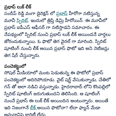
ప్రభాప్ లుక్ లీక్
సందీప్ రెడ్డి వంగా డైరెక్షన్ లో
ప్రభాస్
హీరోగా నటిస్తున్న
మూవీ
స్పిరిట్
. ఇందులో త్రిప్తి డిమ్రి హీరోయిన్. ఈ మూవీలో
ప్రభాస్ ఐపీఎస్ ఆఫీసర్ గా నటిస్తాడని సమాచారం. ఈ
నేపథ్యంలో స్పిరిట్ నుంచి ప్రభాస్ లుక్ లీక్ అయిందనే వార్తలు
జోరందుకున్నాయి. ఓ ఫొటో తెగ వైరల్ గా మారింది. స్పిరిట్
షూటింగ్ నుంచి లీక్ అయిన ప్రభాస్ ఫొటో ఇది అని నెటిజన్లు
తెగ షేర్ చేస్తున్నారు.
పంచెకట్టులో
సోషల్ మీడియాలో మంట పెడుతున్న ఈ ఫొటోలో ప్రభాస్
పంచెకట్టులో అదిరిపోయాడు. వైట్ షర్ట్ వేసుకున్నాడు. చేతిలో
గన్ తో అలా నడిచి వస్తున్నాడు. హైదరాబాద్ లోని కొంపల్లిలో
స్పిరిట్ షూటింగ్ జరుగుతుందని తెలిసింది. ఆ షూటింగ్
నుంచే ప్రభాస్ ఈ లుక్ లీక్ అయిందిన అంటున్నారు. అయితే
ఇది నిజంగానే
లీక్
అయిన ఫొటోనా? లేదా ఫ్యాన్ మేడా
అన్నదానిపై క్లారిటీ లేదు.