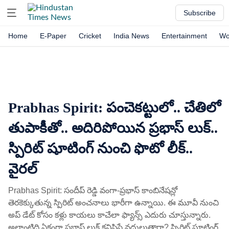
Subscribe
Home
E-Paper
Cricket
India News
Entertainment
Wo
Prabhas Spirit: పంచెకట్టులో.. చేతిలో
తుపాకీతో.. అదిరిపోయిన ప్రభాస్ లుక్..
స్పిరిట్ షూటింగ్ నుంచి ఫొటో లీక్..
వైరల్
Prabhas Spirit: సందీప్ రెడ్డి వంగా-ప్రభాస్ కాంబినేషన్లో
తెరకెక్కుతున్న స్పిరిట్ అంచనాలు భారీగా ఉన్నాయి. ఈ మూవీ నుంచి
అప్ డేట్ కోసం కళ్లు కాయలు కాచేలా ఫ్యాన్స్ ఎదురు చూస్తున్నారు.
అలాంటిది ఏకంగా ప్రభాస్ లుక్ కనిపిస్తే వదులుతారా? స్పిరిట్ షూటింగ్