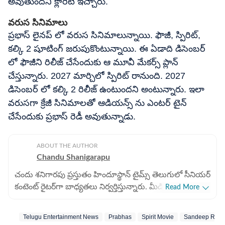
అవుతుందని క్లారిటీ ఇచ్చారు.
వరుస సినిమాలు
ప్రభాస్ లైనప్ లో వరుస సినిమాలున్నాయి. ఫౌజీ, స్పిరిట్,
కల్కి 2 షూటింగ్ జరుపుకొంటున్నాయి. ఈ ఏడాది డిసెంబర్
లో ఫౌజీని రిలీజ్ చేసేందుకు ఆ మూవీ మేకర్స్ ప్లాన్
చేస్తున్నారు. 2027 మార్చిలో స్పిరిట్ రానుంది. 2027
డిసెంబర్ లో కల్కి 2 రిలీజ్ ఉంటుందని అంటున్నారు. ఇలా
వరుసగా క్రేజీ సినిమాలతో ఆడియన్స్ ను ఎంటర్ టైన్
చేసేందుకు ప్రభాస్ రెడీ అవుతున్నాడు.
ABOUT THE AUTHOR
Chandu Shanigarapu
చందు శనిగారపు ప్రస్తుతం హిందూస్థాన్ టైమ్స్ తెలుగులో సీనియర్
కంటెంట్ రైట‌ర్‌గా బాధ్యతలు నిర్వర్తిస్తున్నారు. మీడియా రంగంలో
Read More
ఎనిమిదేళ్లకు పైగా అనుభవం ఆయన సొంతం. 2025 నుంచి
డిజిటల్ మీడియాలోనూ తనదైన ముద్ర వేస్తున్నారు. సినిమా
Telugu Entertainment News
Prabhas
Spirit Movie
Sandeep Redd
వార్తలను ఎప్పటికప్పుడు అందించడం, స్పోర్ట్స్ న్యూస్ ముఖ్యంగా