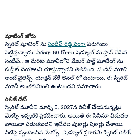
షూటింగ్ జోరు
స్పిరిట్ షూటింగ్ ను
సందీప్ రెడ్డి వంగా
పరుగులు
పెట్టిస్తున్నాడు. ఏకంగా 60 రోజుల షెడ్యూల్ ను ప్లాన్ చేసిన
సందీప్.. ఆ మేరకు మూవీలోని మేజర్ పార్ట్ షూటింగ్ ను
కంప్లీట్ చేయాలని చూస్తున్నాడని తెలిసింది. సందీప్ మూవీ
అంటే వైలెన్స్, యాక్షన్ వేరే లెవల్ లో ఉంటాయి. ఈ స్పిరిట్
మూవీ అంతకుమించి ఉంటుందని సమాచారం.
రిలీజ్ డేట్
స్పిరిట్ మూవీని మార్చి 5, 2027న రిలీజ్ చేయనున్నట్లు
మేకర్స్ ఇప్పటికే ప్రకటించారు. అయితే ఈ సినిమా విడుదల
వాయిదా పడుతుందని ఇటీవల పుకార్లు షికార్లు చేశాయి.
వీటిపై స్పందించిన మేకర్స్.. షెడ్యూల్ ప్రకారమే స్పిరిట్ రిలీజ్