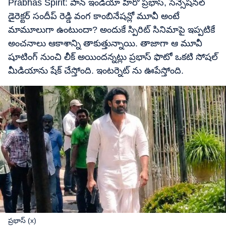
Prabhas Spirit: పాన్ ఇండియా హీరో ప్రభాస్, సెన్సేషనల్
డైరెక్టర్ సందీప్ రెడ్డి వంగ కాంబినేషన్లో మూవీ అంటే
మామూలుగా ఉంటుందా? అందుకే స్పిరిట్ సినిమాపై ఇప్పటికే
అంచనాలు ఆకాశాన్ని తాకుత్తున్నాయి. తాజాగా ఆ మూవీ
షూటింగ్ నుంచి లీక్ అయిందన్నట్లు ప్రభాస్ ఫొటో ఒకటి సోషల్
మీడియాను షేక్ చేస్తోంది. ఇంటర్నెట్ ను ఊపేస్తోంది.
ప్రభాస్ (x)