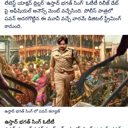
లేటెస్ట్ యాక్షన్ థ్రిల్లర్ ‘ఉస్తాద్ భగత్ సింగ్’ ఓటీటీ రిలీజ్ డేట్
పై అఫీషియల్ అనౌన్స్ మెంట్ వచ్చేసింది. పోలీస్ పాత్రలో
పవన్ అదరగొట్టిన ఈ మూవీ వచ్చే వారమే డిజిటల్ స్ట్రీమింగ్
కానుంది.
ఉస్తాద్ భగత్ సింగ్ లో పవన్ కల్యాణ్
ఉస్తాద్ భగత్ సింగ్ ఓటీటీ