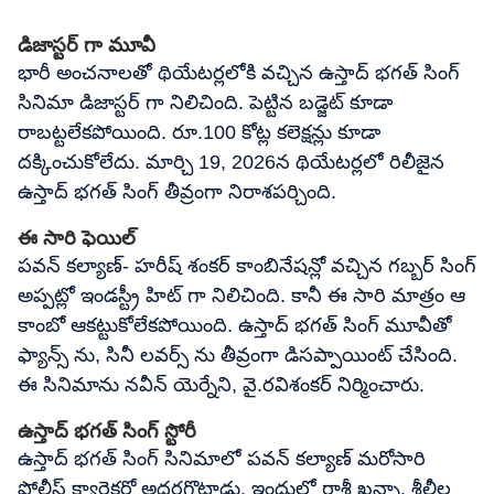
డిజాస్టర్ గా మూవీ
భారీ అంచనాలతో థియేటర్లలోకి వచ్చిన ఉస్తాద్ భగత్ సింగ్
సినిమా డిజాస్టర్ గా నిలిచింది. పెట్టిన బడ్జెట్ కూడా
రాబట్టలేకపోయింది. రూ.100 కోట్ల కలెక్షన్లు కూడా
దక్కించుకోలేదు. మార్చి 19, 2026న థియేటర్లలో రిలీజైన
ఉస్తాద్ భగత్ సింగ్ తీవ్రంగా నిరాశపర్చింది.
ఈ సారి ఫెయిల్
పవన్ కల్యాణ్- హరీష్ శంకర్ కాంబినేషన్లో వచ్చిన గబ్బర్ సింగ్
అప్పట్లో ఇండస్ట్రీ హిట్ గా నిలిచింది. కానీ ఈ సారి మాత్రం ఆ
కాంబో ఆకట్టుకోలేకపోయింది. ఉస్తాద్ భగత్ సింగ్ మూవీతో
ఫ్యాన్స్ ను, సినీ లవర్స్ ను తీవ్రంగా డిసప్పాయింట్ చేసింది.
ఈ సినిమాను నవీన్ యెర్నేని, వై.రవిశంకర్ నిర్మించారు.
ఉస్తాద్ భగత్ సింగ్ స్టోరీ
ఉస్తాద్ భగత్ సింగ్ సినిమాలో పవన్ కల్యాణ్ మరోసారి
పోలీస్ క్యారెక్టర్లో అదరగొట్టాడు. ఇందులో రాశీ ఖన్నా, శ్రీలీల