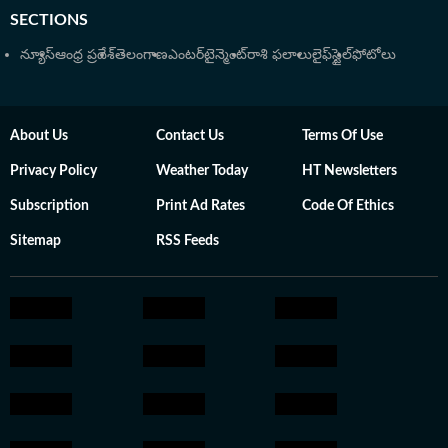
SECTIONS
న్యూస్
ఆంధ్ర ప్రదేశ్
తెలంగాణ
ఎంటర్‌టైన్మెంట్
రాశి ఫలాలు
లైఫ్‌స్టైల్
ఫోటోలు
About Us
Contact Us
Terms Of Use
Privacy Policy
Weather Today
HT Newsletters
Subscription
Print Ad Rates
Code Of Ethics
Sitemap
RSS Feeds