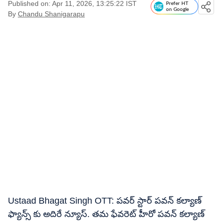
Published on: Apr 11, 2026, 13:25:22 IST
Prefer HT
on Google
By
Chandu Shanigarapu
Ustaad Bhagat Singh OTT: పవర్ స్టార్ పవన్ కల్యాణ్
ఫ్యాన్స్ కు అదిరే న్యూస్. తమ ఫేవరెట్ హీరో పవన్ కల్యాణ్