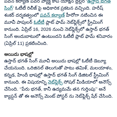
పవన్ కల్యాణ్ పవర్ ప్యాక్డ్ కాప్ యాక్షన్ థ్రిల్లర్ ‘
ఉస్తాద్ భగత్
సింగ్
’ ఓటీటీ రిలీజ్ పై అధికారిక ప్రకటన వచ్చింది. హరీష్
శంకర్ దర్శకత్వంలో
పవన్ కల్యాణ్
హీరోగా నటించిన ఈ
మూవీ పాపులర్
ఓటీటీ
ప్లాట్ ఫామ్ నెట్‌ఫ్లిక్స్‌లో స్ట్రీమింగ్
కానుంది. ఏప్రిల్ 16, 2026 నుంచి నెట్‌ఫ్లిక్స్‌లో ఉస్తాద్ భగత్
సింగ్ అందుబాటులో ఉంటుందని ఓటీటీ ప్లాట్ ఫామ్ శనివారం
(ఏప్రిల్ 11) ప్రకటించింది.
అయిదు భాషల్లో
ఉస్తాద్ భగత్ సింగ్ మూవీ అయిదు భాషల్లో ఓటీటీ డెబ్యూ
చేయనుంది. ఒరిజినల్ తెలుగుతో పాటు తమిళ్, మలయాళం,
కన్నడ, హిందీ భాషల్లో ఉస్తాద్ భగత్ సింగ్ డిజిటల్ స్ట్రీమింగ్
కానుంది. ఈ విషయాన్ని
నెట్‌ఫ్లిక్స్‌
సోషల్ మీడియాలో అనౌన్స్
చేసింది. ‘‘పేరు భగత్, కానీ ఉద్యమమే తన గుర్తింపు’’ అనే
క్యాప్షన్ తో ఈ అనౌన్స్ మెంట్ పోస్టర్ ను నెట్‌ఫ్లిక్స్‌ షేర్ చేసింది.