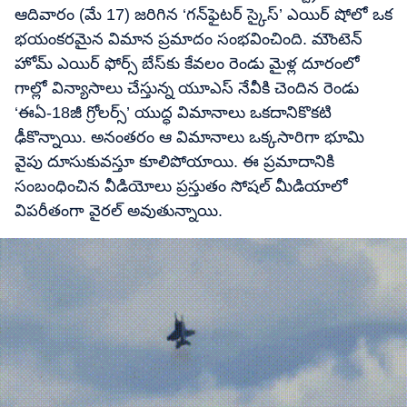
ఆదివారం (మే 17) జరిగిన ‘గన్‌ఫైటర్ స్కైస్’ ఎయిర్ షోలో ఒక
భయంకరమైన విమాన ప్రమాదం సంభవించింది. మౌంటెన్
హోమ్ ఎయిర్ ఫోర్స్ బేస్‌కు కేవలం రెండు మైళ్ల దూరంలో
గాల్లో విన్యాసాలు చేస్తున్న యూఎస్ నేవీకి చెందిన రెండు
‘ఈఏ-18జీ గ్రోలర్స్’ యుద్ధ విమానాలు ఒకదానికొకటి
ఢీకొన్నాయి. అనంతరం ఆ విమానాలు ఒక్కసారిగా భూమి
వైపు దూసుకువస్తూ కూలిపోయాయి. ఈ ప్రమాదానికి
సంబంధించిన వీడియోలు ప్రస్తుతం సోషల్ మీడియాలో
విపరీతంగా వైరల్ అవుతున్నాయి.