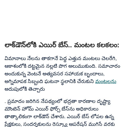
లాక్‌డౌన్‌లోకి ఎయిర్ బేస్.. మంటల కలకలం:
విమానాలు నేలను తాకగానే పెద్ద ఎత్తున మంటలు చెలరేగి,
ఆకాశంలోకి దట్టమైన నల్లటి పొగ అలుముకుంది. సమాచారం
అందుకున్న వెంటనే అత్యవసర సహాయక బృందాలు,
అగ్నిమాపక సిబ్బంది ఘటనా స్థలానికి చేరుకుని
మంటలను
అదుపులోకి తెచ్చారు
. ప్రమాదం జరిగిన నేపథ్యంలో భద్రతా కారణాల దృష్ట్యా
మౌంటెన్ హోమ్ ఎయిర్ ఫోర్స్ బేస్‌ను అధికారులు
తాత్కాలికంగా లాక్‌డౌన్ చేశారు. ఎయిర్ బేస్ లోపల ఉన్న
ప్రేక్షకులు, సందర్శకులను రెస్క్యూ ఆపరేషన్ ముగిసే వరకు