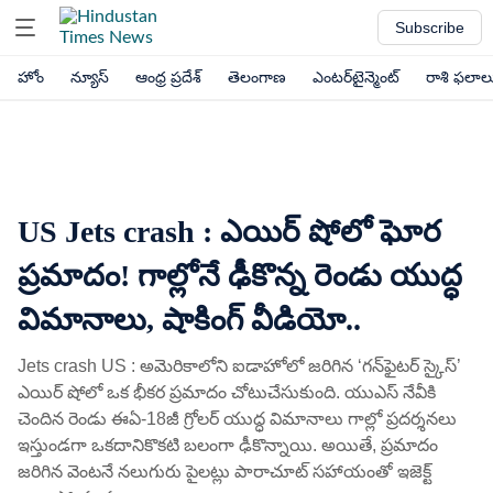
Subscribe
హోం
న్యూస్
ఆంధ్ర ప్రదేశ్
తెలంగాణ
ఎంటర్‌టైన్మెంట్
రాశి ఫలాల
US Jets crash : ఎయిర్ షోలో ఘోర
ప్రమాదం! గాల్లోనే ఢీకొన్న రెండు యుద్ధ
విమానాలు, షాకింగ్​ వీడియో..
Jets crash US : అమెరికాలోని ఐడాహోలో జరిగిన ‘గన్‌ఫైటర్ స్కైస్’
ఎయిర్ షోలో ఒక భీకర ప్రమాదం చోటుచేసుకుంది. యుఎస్ నేవీకి
చెందిన రెండు ఈఏ-18జీ గ్రోలర్ యుద్ధ విమానాలు గాల్లో ప్రదర్శనలు
ఇస్తుండగా ఒకదానికొకటి బలంగా ఢీకొన్నాయి. అయితే, ప్రమాదం
జరిగిన వెంటనే నలుగురు పైలట్లు పారాచూట్ సహాయంతో ఇజెక్ట్