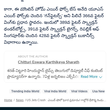
కాగా, ఈ మౌంటెన్ హోమ్ ఎయిర్ ఫోర్స్ బేస్ అనేది యూఎస్
ఎయిర్ ఫోర్స్‌కు చెందిన ‘గన్‌ఫైటర్స్’ అని పిలిచే 366వ ఫైటర్
వింగ్‌కు ప్రధాన స్థావరం. ఇందులో 389వ ఫైటర్ స్క్వాడ్రన్
థండర్‌బోల్ట్స్, 391వ ఫైటర్ స్క్వాడ్రన్ టైగర్స్, రిపబ్లిక్ ఆఫ్
సింగపూర్‌కు చెందిన 428వ ఫైటర్ స్క్వాడ్రన్ బుకానీర్స్
విభాగాలు ఉన్నాయి.
ABOUT THE AUTHOR
Chitturi Eswara Karthikeya Sharath
శరత్​ చిట్టూరి హిందుస్థాన్ టైమ్స్ తెలుగులో డిప్యూటీ చీఫ్​ కంటెంట్
ప్రొడ్యూసర్‌గా ఉన్నారు. 7ఏళ్ల జర్నలిజం ఎక్స్​పీరియెన్స్​తో ఇక్కడ
Read More
బిజినెస్​, ఆటో, టెక్​, పర్సనల్​ ఫైనాన్స్​, నేషనల్​- ఇంటర్నేషనల్,
స్పోర్ట్స్​ వార్తలు రాస్తున్నారు. 2022 జనవరిలో హిందుస్థాన్ టైమ్
Trending India World
Viral India World
Viral Videos
Usa News Te
తెలుగులో చేరారు. పలుమార్లు హెచ్​టీ ఇన్​స్టా అవార్డులు
అదుకున్నారు. గతంలో ఈటీవీ భారత్​లో కంటెంట్ రైటర్‌గా పని
Home
/
News
/
US Jets Crash : ఎయిర్ షోలో ఘోర ప్రమాదం! గాల్లోనే ఢీకొన్న రెండు యుద్ధ విమానాలు, షాకింగ్​ వీడియో..
చేశారు. అక్కడ జాతీయం, అంతర్జాతీయం, బిజినెస్​ వార్తలు