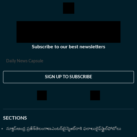
రాసేవారు. ఏ అంశమైనా సరళంగా, చదివేందుకు సులభంగా ఉండే
విధంగా తీర్చిదిద్దేందుకు ఇష్టపడతారు.IGNOU నుంచి
జర్నలిజంలో పీజీ డిగ్రీ ఉంది. అంతకుముందు బీటెక్​ పూర్తి చేశారు.
కథలు చెప్పడం, రాయడంపై ఇష్టంతో ఈ రంగాన్ని ఎంచుకున్నారు.
తన ఆర్టికల్స్​తో ఇప్పుడు ప్రజలకు చేరువవుతున్నారు.
Subscribe to our best newsletters
Daily News Capsule
SIGN UP TO SUBSCRIBE
SECTIONS
న్యూస్
ఆంధ్ర ప్రదేశ్
తెలంగాణ
ఎంటర్‌టైన్మెంట్
రాశి ఫలాలు
లైఫ్‌స్టైల్
ఫోటోలు