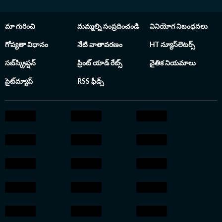
మా గురించి
మమ్మల్ని సంప్రదించండి
వినియోగ నిబంధనలు
గోప్యతా విధానం
నేటి వాతావరణం
HT న్యూస్‌లెటర్స్
సబ్‌స్క్రిప్షన్
ప్రింట్ యాడ్ రేట్స్
నైతిక నియమాలు
సైట్‌మ్యాప్
RSS ఫీడ్స్