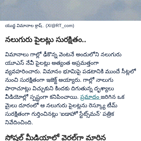
యుద్ధ విమానాల క్రాష్.. (X/@RT_com)
నలుగురు పైలట్లు సురక్షితం..
విమానాలు గాల్లో ఢీకొన్న వెంటనే అందులోని నలుగురు
యూఎస్ నేవీ పైలట్లు అత్యంత అప్రమత్తంగా
వ్యవహరించారు. విమానం భూమిపై పడటానికి ముందే సీట్లలో
నుంచి సురక్షితంగా ఇజెక్ట్ అయ్యారు. గాల్లో నాలుగు
పారాచూట్లు విచ్చుకుని కిందకు దిగుతున్న దృశ్యాలు
వీడియోల్లో స్పష్టంగా కనిపించాయి.
ప్రమాదం
జరిగిన ఒక
మైలు దూరంలో ఆ నలుగురు పైలట్లను రెస్క్యూ టీమ్
సురక్షితంగా గుర్తించినట్లు ‘ఐడాహో స్టేట్స్‌మన్’ పత్రిక
నివేదించింది.
సోషల్​ మీడియాలో వైరల్​గా మారిన