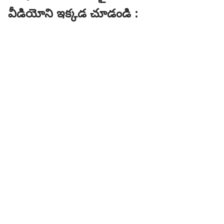
వీడియోని ఇక్కడ చూడండి :