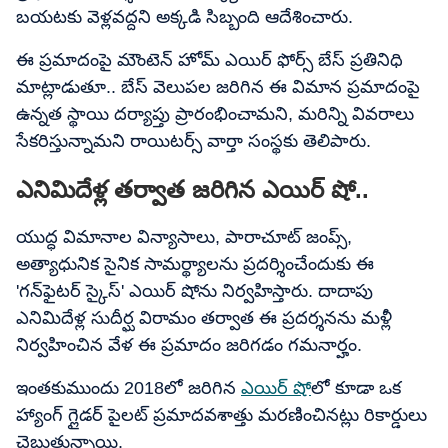
బయటకు వెళ్లవద్దని అక్కడి సిబ్బంది ఆదేశించారు.
ఈ ప్రమాదంపై మౌంటెన్ హోమ్ ఎయిర్ ఫోర్స్ బేస్ ప్రతినిధి
మాట్లాడుతూ.. బేస్ వెలుపల జరిగిన ఈ విమాన ప్రమాదంపై
ఉన్నత స్థాయి దర్యాప్తు ప్రారంభించామని, మరిన్ని వివరాలు
సేకరిస్తున్నామని రాయిటర్స్ వార్తా సంస్థకు తెలిపారు.
ఎనిమిదేళ్ల తర్వాత జరిగిన ఎయిర్ షో..
యుద్ధ విమానాల విన్యాసాలు, పారాచూట్ జంప్స్,
అత్యాధునిక సైనిక సామర్థ్యాలను ప్రదర్శించేందుకు ఈ
'గన్‌ఫైటర్ స్కైస్' ఎయిర్ షోను నిర్వహిస్తారు. దాదాపు
ఎనిమిదేళ్ల సుదీర్ఘ విరామం తర్వాత ఈ ప్రదర్శనను మళ్లీ
నిర్వహించిన వేళ ఈ ప్రమాదం జరిగడం గమనార్హం.
ఇంతకుముందు 2018లో జరిగిన
ఎయిర్ షో
లో కూడా ఒక
హ్యాంగ్ గ్లైడర్ పైలట్ ప్రమాదవశాత్తు మరణించినట్లు రికార్డులు
చెబుతున్నాయి.