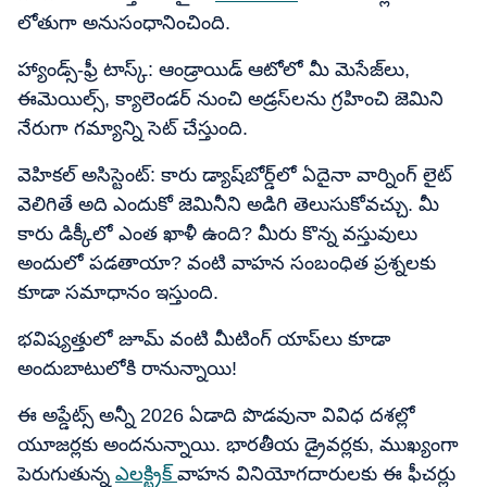
లోతుగా అనుసంధానించింది.
హ్యాండ్స్-ఫ్రీ టాస్క్: ఆండ్రాయిడ్ ఆటోలో మీ మెసేజ్‌లు,
ఈమెయిల్స్, క్యాలెండర్ నుంచి అడ్రస్‌లను గ్రహించి జెమిని
నేరుగా గమ్యాన్ని సెట్ చేస్తుంది.
వెహికల్ అసిస్టెంట్: కారు డ్యాష్‌బోర్డ్‌లో ఏదైనా వార్నింగ్ లైట్
వెలిగితే అది ఎందుకో జెమినీని అడిగి తెలుసుకోవచ్చు. మీ
కారు డిక్కీలో ఎంత ఖాళీ ఉంది? మీరు కొన్న వస్తువులు
అందులో పడతాయా? వంటి వాహన సంబంధిత ప్రశ్నలకు
కూడా సమాధానం ఇస్తుంది.
భవిష్యత్తులో జూమ్ వంటి మీటింగ్ యాప్‌లు కూడా
అందుబాటులోకి రానున్నాయి!
ఈ అప్డేట్స్ అన్నీ 2026 ఏడాది పొడవునా వివిధ దశల్లో
యూజర్లకు అందనున్నాయి. భారతీయ డ్రైవర్లకు, ముఖ్యంగా
పెరుగుతున్న
ఎలక్ట్రిక్
వాహన వినియోగదారులకు ఈ ఫీచర్లు