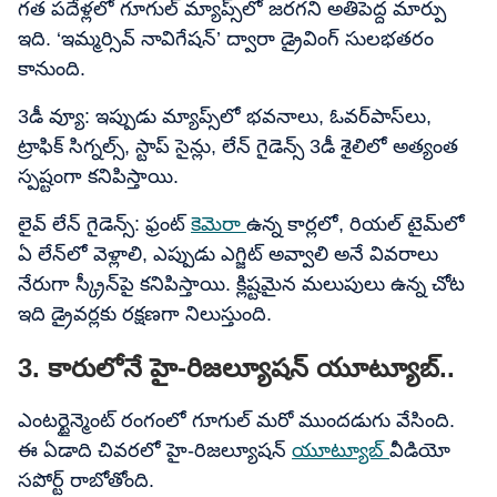
గత పదేళ్లలో గూగుల్ మ్యాప్స్​లో జరగని అతిపెద్ద మార్పు
ఇది. ‘ఇమ్మర్సివ్ నావిగేషన్’ ద్వారా డ్రైవింగ్ సులభతరం
కానుంది.
3డీ వ్యూ: ఇప్పుడు మ్యాప్స్‌లో భవనాలు, ఓవర్‌పాస్‌లు,
ట్రాఫిక్ సిగ్నల్స్, స్టాప్ సైన్లు, లేన్ గైడెన్స్ 3డీ శైలిలో అత్యంత
స్పష్టంగా కనిపిస్తాయి.
లైవ్ లేన్ గైడెన్స్: ఫ్రంట్
కెమెరా
ఉన్న కార్లలో, రియల్ టైమ్‌లో
ఏ లేన్​లో వెళ్లాలి, ఎప్పుడు ఎగ్జిట్ అవ్వాలి అనే వివరాలు
నేరుగా స్క్రీన్‌పై కనిపిస్తాయి. క్లిష్టమైన మలుపులు ఉన్న చోట
ఇది డ్రైవర్లకు రక్షణగా నిలుస్తుంది.
3. కారులోనే హై-రిజల్యూషన్ యూట్యూబ్..
ఎంటర్టైన్మెంట్ రంగంలో గూగుల్ మరో ముందడుగు వేసింది.
ఈ ఏడాది చివరలో హై-రిజల్యూషన్
యూట్యూబ్
వీడియో
సపోర్ట్ రాబోతోంది.