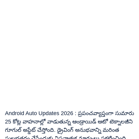
Android Auto Updates 2026 : ప్రపంచవ్యాప్తంగా సుమారు
25 కోట్ల వాహనాల్లో వాడుతున్న ఆండ్రాయిడ్​ ఆటో టెక్నాలజీని
గూగుల్ అప్డేట్​ చేస్తోంది. డ్రైవింగ్ అనుభవాన్ని మరింత
సులభతరం చేసేందుకు విప్లవాత్మక మార్పులు ప్రకటించింది.