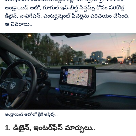
ఆండ్రాయిడ్ ఆటో, గూగుల్ ఇన్-బిల్ట్ సిస్టమ్స్ కోసం సరికొత్త
డిజైన్, నావిగేషన్, ఎంటర్టైన్మెంట్ ఫీచర్లను పరిచయం చేసింది.
ఆ వివరాలు..
ఆండ్రాయిడ్​ ఆటోలో క్రేజీ అప్డేట్స్..
1. డిజైన్, ఇంటర్‌ఫేస్ మార్పులు..