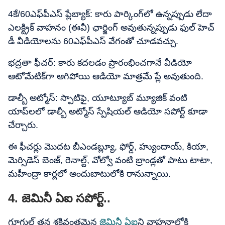
4కే/60ఎఫ్​పీఎస్ ప్లేబ్యాక్: కారు పార్కింగ్‌లో ఉన్నప్పుడు లేదా
ఎలక్ట్రిక్ వాహనం (ఈవీ) ఛార్జింగ్ అవుతున్నప్పుడు ఫుల్ హెచ్​
డీ వీడియోలను 60ఎఫ్​పీఎస్ వేగంతో చూడవచ్చు.
భద్రతా ఫీచర్: కారు కదలడం ప్రారంభించగానే వీడియో
ఆటోమేటిక్‌గా ఆగిపోయి ఆడియో మాత్రమే ప్లే అవుతుంది.
డాల్బీ అట్మోస్: స్పాటిఫై, యూట్యూబ్ మ్యూజిక్ వంటి
యాప్‌లలో డాల్బీ అట్మోస్ స్పేషియల్ ఆడియో సపోర్ట్ కూడా
చేర్చారు.
ఈ ఫీచర్లు మొదట బీఎండబ్ల్యూ, ఫోర్డ్, హ్యుందాయ్, కియా,
మెర్సిడెస్ బెంజ్, రెనాల్ట్, వోల్వో వంటి బ్రాండ్లతో పాటు టాటా,
మహీంద్రా కార్లలో అందుబాటులోకి రానున్నాయి.
4. జెమినీ ఏఐ సపోర్ట్..
గూగుల్ తన శక్తివంతమైన
జెమినీ ఏఐ
ని వాహనాల్లోకి