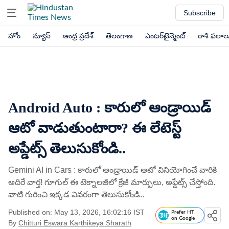
Subscribe
హోం
న్యూస్
ఆంధ్ర ప్రదేశ్
తెలంగాణ
ఎంటర్‌టైన్మెంట్
రాశి ఫలాల
Android Auto : కారులో ఆండ్రాయిడ్​
ఆటో వాడుతుంటారా? ఈ లేటెస్ట్​
అప్డేట్స్ తెలుసుకోండి..
Gemini AI in Cars : కారులో ఆండ్రాయిడ్​ ఆటో వినియోగించే వారికి
అదిరే వార్త! గూగుల్ ఈ టెక్నాలజీలో క్రేజీ మార్పులు, అప్డేట్స్​ చేస్తోంది.
వాటి గురించి ఇక్కడ వివరంగా తెలుసుకోండి..
Published on: May 13, 2026, 16:02:16 IST
Prefer HT
on Google
By
Chitturi Eswara Karthikeya Sharath