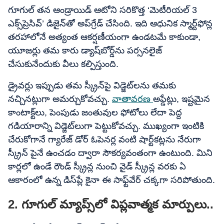
గూగుల్​ తన ఆండ్రాయిడ్​ ఆటోని సరికొత్త ‘మెటీరియల్ 3
ఎక్స్‌ప్రెసివ్’ డిజైన్‌తో అప్‌గ్రేడ్ చేసింది. ఇది ఆధునిక స్మార్ట్‌ఫోన్ల
తరహాలోనే అత్యంత ఆకర్షణీయంగా ఉండటమే కాకుండా,
యూజర్లు తమ కారు డ్యాష్‌బోర్డ్‌ను పర్సనలైజ్
చేసుకునేందుకు వీలు కల్పిస్తుంది.
డ్రైవర్లు ఇప్పుడు తమ స్క్రీన్‌పై విడ్జెట్‌లను తమకు
నచ్చినట్లుగా అమర్చుకోవచ్చు.
వాతావరణ
అప్డేట్లు, ఇష్టమైన
కాంటాక్ట్‌లు, పెంపుడు జంతువుల ఫోటోలు లేదా పెద్ద
గడియారాన్ని విడ్జెట్‌లుగా పెట్టుకోవచ్చు. ముఖ్యంగా ఇంటికి
చేరుకోగానే గ్యారేజ్ డోర్ ఓపెనర్ల వంటి షార్ట్‌కట్లను నేరుగా
స్క్రీన్ పైనే ఉంచడం ద్వారా సౌకర్యవంతంగా ఉంటుంది. మిని
కార్లలో ఉండే రౌండ్ స్క్రీన్ల నుంచి వైడ్ స్క్రీన్ల వరకు ఏ
ఆకారంలో ఉన్న డిస్‌ప్లే కైనా ఈ సాఫ్ట్‌వేర్ చక్కగా సరిపోతుంది.
2. గూగుల్ మ్యాప్స్‌లో విప్లవాత్మక మార్పులు..