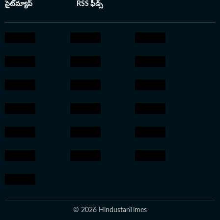
సైట్‌మ్యాప్
RSS ఫీడ్స్
© 2026 HindustanTimes