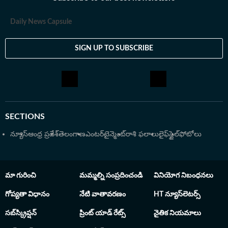
Daily News Capsule
SIGN UP TO SUBSCRIBE
SECTIONS
న్యూస్
ఆంధ్ర ప్రదేశ్
తెలంగాణ
ఎంటర్‌టైన్మెంట్
రాశి ఫలాలు
లైఫ్‌స్టైల్
ఫోటోలు
మా గురించి
మమ్మల్ని సంప్రదించండి
వినియోగ నిబంధనలు
గోప్యతా విధానం
నేటి వాతావరణం
HT న్యూస్‌లెటర్స్
సబ్‌స్క్రిప్షన్
ప్రింట్ యాడ్ రేట్స్
నైతిక నియమాలు