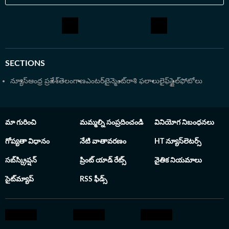
SECTIONS
న్యూస్
ఆంధ్ర ప్రదేశ్
తెలంగాణ
ఎంటర్‌టైన్మెంట్
రాశి ఫలాలు
లైఫ్‌స్టైల్
ఫోటోలు
మా గురించి
మమ్మల్ని సంప్రదించండి
వినియోగ నిబంధనలు
గోప్యతా విధానం
నేటి వాతావరణం
HT న్యూస్‌లెటర్స్
సబ్‌స్క్రిప్షన్
ప్రింట్ యాడ్ రేట్స్
నైతిక నియమాలు
సైట్‌మ్యాప్
RSS ఫీడ్స్