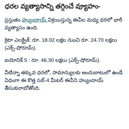
ధరల వ్యత్యాసాన్ని తగ్గించే వ్యూహం-
ప్రస్తుతం
హ్యుందాయ్
విక్రయిస్తున్న ఈవీల మధ్య ధరలో భారీ
వ్యత్యాసం ఉంది.
క్రెటా ఎలక్ట్రిక్: రూ. 18.02 లక్షల నుంచి రూ. 24.70 లక్షలు
(ఎక్స్-షోరూమ్).
ఐయోనిక్ 5 : రూ. 46.30 లక్షలు (ఎక్స్-షోరూమ్).
వీటిన్నా తక్కువ ధరలో, సామాన్యులకు అందుబాటులో ఉండే
విధంగా ఈ కొత్త సబ్-4 మీటర్ ఈవీని హ్యుందాయ్
తీసుకురాబోతోంది.