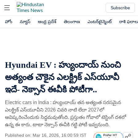
Subscribe
హోం
న్యూస్
ఆంధ్ర ప్రదేశ్
తెలంగాణ
ఎంటర్‌టైన్మెంట్
రాశి ఫలాల
Hyundai EV : హ్యుందాయ్ నుంచి
అత్యంత చౌకైన ఎలక్ట్రిక్ ఎస్‌యూవీ
ఇదే- నెక్సాన్​ ఈవీకి పోటీగా..
Electric cars in India : హ్యుందాయ్ తన అత్యంత సరసమైన
ఎలక్ట్రిక్ ఎస్‌యూవీని 2026 చివరి నాటి లేదా 2027లో
ఆవిష్కరించేందుకు సిద్ధమవుతోంది. ప్రస్తుతం గోవాలో టెస్టింగ్ దశలో
ఉన్న ఈ కారు, టాటా నెక్సాన్ ఈవీకి గట్టి పోటీ ఇవ్వనుంది.
Published on: Mar 16, 2026, 16:00:59 IST
Prefer HT