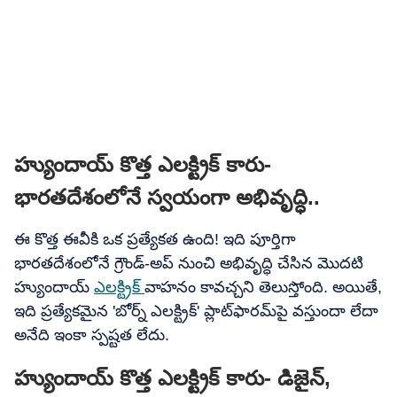
హ్యుందాయ్​ కొత్త ఎలక్ట్రిక్​ కారు-
భారతదేశంలోనే స్వయంగా అభివృద్ధి..
ఈ కొత్త ఈవీకి ఒక ప్రత్యేకత ఉంది! ఇది పూర్తిగా
భారతదేశంలోనే గ్రౌండ్-అప్ నుంచి అభివృద్ధి చేసిన మొదటి
హ్యుందాయ్
ఎలక్ట్రిక్
వాహనం కావచ్చని తెలుస్తోంది. అయితే,
ఇది ప్రత్యేకమైన 'బోర్న్ ఎలక్ట్రిక్' ప్లాట్‌ఫారమ్‌పై వస్తుందా లేదా
అనేది ఇంకా స్పష్టత లేదు.
హ్యుందాయ్​ కొత్త ఎలక్ట్రిక్​ కారు- డిజైన్,