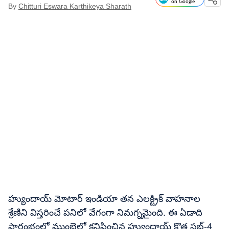
on Google
By
Chitturi Eswara Karthikeya Sharath
హ్యుందాయ్ మోటార్ ఇండియా తన ఎలక్ట్రిక్ వాహనాల
శ్రేణిని విస్తరించే పనిలో వేగంగా నిమగ్నమైంది. ఈ ఏడాది
ప్రారంభంలో ముంబైలో కనిపించిన హ్యుందాయ్ కొత్త సబ్-4