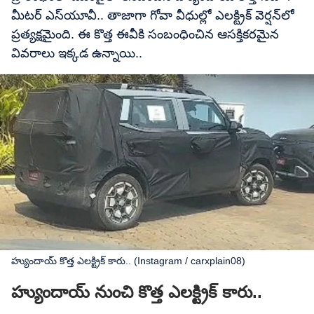
మీటర్ ఎస్‌యూవీ.. తాజాగా గోవా వీధుల్లో ఎలక్ట్రిక్ వెర్షన్‌లో
ప్రత్యక్షమైంది. ఈ కొత్త ఈవీకి సంబంధించిన ఆసక్తికరమైన
వివరాలు ఇక్కడ ఉన్నాయి..
హ్యుందాయ్​ కొత్త ఎలక్ట్రిక్​ కారు.. (Instagram / carxplain08)
హ్యుందాయ్​ నుంచి కొత్త ఎలక్ట్రిక్​ కారు..