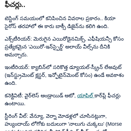
ఫీచర్లు..
టెస్టింగ్ సమయంలో కనిపించిన వివరాల ప్రకారం.. కియా
సైరోస్​ తరహాలో ఈ కారు బాక్సీ డిజైన్‌ను కలిగి ఉంది.
ఎక్స్‌టీరియర్: మెరుగైన ఎయిరోడైనమిక్స్, ఎఫీషియన్సీ కోసం
ప్రత్యేకమైన 'ఎయిరో-ఇన్‌స్పైర్డ్' అలాయ్ వీల్స్‌ను దీనికి
అమర్చారు.
ఇంటీరియర్: క్యాబిన్‌లో సరికొత్త డ్యూయల్-స్క్రీన్ లేఅవుట్
(ఇన్‌స్ట్రుమెంట్ క్లస్టర్, ఇన్ఫోటైన్‌మెంట్ కోసం) ఉండే అవకాశం
ఉంది.
కనెక్టివిటీ: వైర్‌లెస్ ఆండ్రాయిడ్ ఆటో,
యాపిల్
కార్‌ప్లే ఫీచర్లు
ఉంటాయి.
స్టీరింగ్ వీల్: వేన్యూ, వెర్నా మోడళ్లలో చూసినట్లుగా,
హ్యుందాయ్ లోగోకు బదులుగా 'నాలుగు చుక్కలు' (Morse