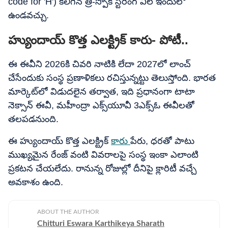
code for 'H') కలిగిన త్రీ-స్పోక్ స్టీరింగ్ వీల్ ఇందులో
ఉండవచ్చు.
హ్యుందాయ్​ కొత్త ఎలక్ట్రిక్​ కారు- పోటీ..
ఈ ఈవీని 2026కి చివరి నాటికి లేదా 2027లో లాంచ్​
చేసేందుకు సంస్థ ప్రణాళికలు రచిస్తున్నట్టు తెలుస్తోంది. భారత
మార్కెట్​లో విడుదలైన తర్వాత, ఇది ప్రధానంగా టాటా
నెక్సాన్ ఈవీ, మహీంద్రా ఎక్స్​యూవీ 3ఎక్స్​ఓ ఈవీలతో
తలపడనుంది.
ఈ హ్యుందాయ్​ కొత్త ఎలక్ట్రిక్​
కారు
పేరు, ధరతో పాటు
ముఖ్యమైన రేంజ్​ వంటి వివరాలపై సంస్థ ఇంకా ఎలాంటి
ప్రకటన చేయలేదు. రానున్న రోజుల్లో దీనిపై క్లారిటీ వచ్చే
అవకాశం ఉంది.
ABOUT THE AUTHOR
Chitturi Eswara Karthikeya Sharath