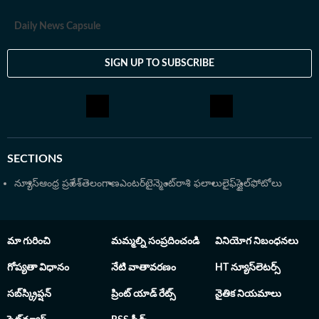
Daily News Capsule
SIGN UP TO SUBSCRIBE
SECTIONS
న్యూస్
ఆంధ్ర ప్రదేశ్
తెలంగాణ
ఎంటర్‌టైన్మెంట్
రాశి ఫలాలు
లైఫ్‌స్టైల్
ఫోటోలు
మా గురించి
మమ్మల్ని సంప్రదించండి
వినియోగ నిబంధనలు
గోప్యతా విధానం
నేటి వాతావరణం
HT న్యూస్‌లెటర్స్
సబ్‌స్క్రిప్షన్
ప్రింట్ యాడ్ రేట్స్
నైతిక నియమాలు