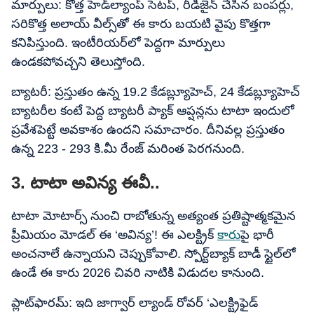
మార్పులు: కొత్త హెడ్‌ల్యాంప్ సెటప్, రీడిజైన్ చేసిన బంపర్లు,
సరికొత్త అలాయ్ వీల్స్‌తో ఈ కారు బయటి వైపు కొత్తగా
కనిపిస్తుంది. ఇంటీరియర్‌లో పెద్దగా మార్పులు
ఉండకపోవచ్చని తెలుస్తోంది.
బ్యాటరీ: ప్రస్తుతం ఉన్న 19.2 కేడబ్ల్యూహెచ్​, 24 కేడబ్ల్యూహెచ్​
బ్యాటరీల కంటే పెద్ద బ్యాటరీ ప్యాక్ ఆప్షన్లను టాటా ఇందులో
ప్రవేశపెట్టే అవకాశం ఉందని సమాచారం. దీనివల్ల ప్రస్తుతం
ఉన్న 223 - 293 కి.మీ రేంజ్ మరింత పెరగనుంది.
3. టాటా అవిన్య ఈవీ..
టాటా మోటార్స్ నుంచి రాబోతున్న అత్యంత ప్రతిష్టాత్మకమైన
ప్రీమియం మోడల్ ఈ ‘అవిన్య’! ఈ ఎలక్ట్రిక్​
కారు
పై భారీ
అంచనాలే ఉన్నాయని చెప్పుకోవాలి. స్పోర్ట్‌బ్యాక్ బాడీ స్టైల్‌లో
ఉండే ఈ కారు 2026 చివరి నాటికి విడుదల కానుంది.
ప్లాట్‌ఫారమ్: ఇది జాగ్వార్ ల్యాండ్ రోవర్ ‘ఎలక్ట్రిఫైడ్