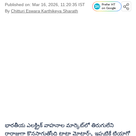
Published on: Mar 16, 2026, 11:20:35 IST
Prefer HT
on Google
By
Chitturi Eswara Karthikeya Sharath
భారతీయ ఎలక్ట్రిక్ వాహనాల మార్కెట్​లో తిరుగులేని
రారాజుగా కొనసాగుతోంది టాటా మోటార్స్. ఇప్పటికే టియాగో