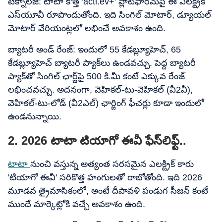
టెక్నాలజీ: టాటా కొత్త 'acti.ev+' ప్లాట్‌ఫారమ్‌పై ఈ ఎలక్ట్రిక్​
ఎస్​యూవీ రూపొందుతోంది. ఇది సింగిల్ మోటార్, డ్యూయల్
మోటార్ వేరియంట్లలో లభించే అవకాశం ఉంది.
బ్యాటరీ అండ్​ రేంజ్: ఇందులో 55 కేడబ్ల్యూహెచ్​, 65
కేడబ్ల్యూహెచ్​ బ్యాటరీ ప్యాక్‌లు ఉండవచ్చు. పెద్ద బ్యాటరీ
ప్యాక్‌తో సింగిల్ ఛార్జ్‌పై 500 కి.మీ కంటే ఎక్కువ రేంజ్
లభించవచ్చు. అదనంగా, వెహికల్-టు-వెహికల్ (వీ2వీ),
వెహికల్-టు-లోడ్ (వీ2ఎల్​) ఛార్జింగ్ ఫీచర్లు కూడా ఇందులో
ఉండనున్నాయి.
2. 2026 టాటా టియాగో ఈవీ ఫేస్‌లిఫ్ట్..
టాటా
నుంచి వస్తున్న అత్యంత సరసమైన ఎలక్ట్రిక్ కారు
'టియాగో ఈవీ' సరికొత్త హంగులతో రాబోతోంది. ఇది 2026
మూడవ త్రైమాసికంలో, అంటే దీపావళి పండుగ సీజన్ కంటే
ముందే మార్కెట్లోకి వచ్చే అవకాశం ఉంది.