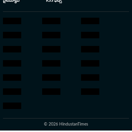
సైట్‌మ్యాప్
RSS ఫీడ్స్
© 2026 HindustanTimes