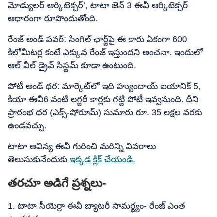
మోడ్యులర్ ఆర్కిటెక్చర్’, టాటా జెన్ 3 ఈవీ ఆర్కిటెక్చర్
ఆధారంగా రూపొందుతోంది.
రేంజ్ అండ్​ పవర్: సింగిల్ ఛార్జ్‌పై ఈ కారు ఏకంగా 600
కిలోమీటర్ల కంటే ఎక్కువ రేంజ్ ఇస్తుందని అంచనా. ఇందులో
ఆల్ వీల్ డ్రైవ్ సిస్టమ్ కూడా ఉంటుంది.
పోటీ అండ్​ ధర: మార్కెట్​లో ఇది హ్యుందాయ్ ఐయానిక్ 5,
కియా ఈవీ6 వంటి లగ్జరీ కార్లకు గట్టి పోటీ ఇవ్వనుంది. దీని
ప్రారంభ ధర (ఎక్స్-షోరూమ్) సుమారు రూ. 35 లక్షల వరకు
ఉండవచ్చు.
టాటా అవిన్య ఈవీ గురించి మరిన్ని వివరాలు
తెలుసుకునేందుకు
ఇక్కడ క్లిక్​ చేయండి.
తరచూ అడిగే ప్రశ్నలు-
1. టాటా సీయెర్రా ఈవీ బ్యాటరీ సామర్థ్యం- రేంజ్ ఎంత