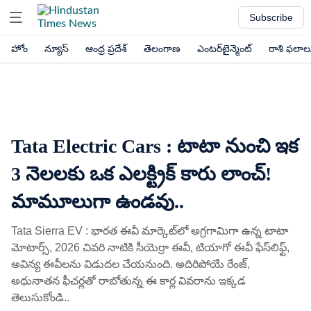
Subscribe
హోం
న్యూస్
ఆంధ్ర ప్రదేశ్
తెలంగాణ
ఎంటర్‌టైన్మెంట్
రాశి ఫలాల
Tata Electric Cars : టాటా నుంచి ఇక
3 నెలలకు ఒక ఎలక్ట్రిక్​ కారు లాంచ్​!
మామూలుగా ఉండవు..
Tata Sierra EV : భారత ఈవీ మార్కెట్​లో అగ్రగామిగా ఉన్న టాటా
మోటార్స్, 2026 చివరి నాటికి సీయెర్రా ఈవీ, టియాగో ఈవీ ఫేస్‌లిఫ్ట్,
అవిన్య ఈవీలను విడుదల చేయనుంది. అదిరిపోయే రేంజ్,
అధునాతన ఫీచర్లతో రాబోతున్న ఈ కార్ల వివరాను ఇక్కడ
తెలుసుకోండి..