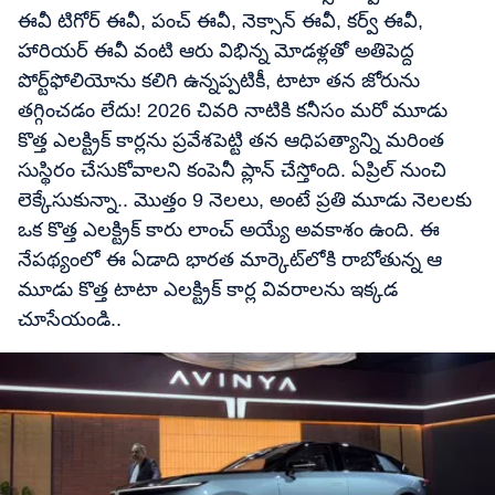
ఈవీ టిగోర్ ఈవీ, పంచ్ ఈవీ, నెక్సాన్ ఈవీ, కర్వ్ ఈవీ,
హారియర్ ఈవీ వంటి ఆరు విభిన్న మోడళ్లతో అతిపెద్ద
పోర్ట్‌ఫోలియోను కలిగి ఉన్నప్పటికీ, టాటా తన జోరును
తగ్గించడం లేదు! 2026 చివరి నాటికి కనీసం మరో మూడు
కొత్త ఎలక్ట్రిక్ కార్లను ప్రవేశపెట్టి తన ఆధిపత్యాన్ని మరింత
సుస్థిరం చేసుకోవాలని కంపెనీ ప్లాన్​ చేస్తోంది. ఏప్రిల్​ నుంచి
లెక్కేసుకున్నా.. మొత్తం 9 నెలలు, అంటే ప్రతి మూడు నెలలకు
ఒక కొత్త ఎలక్ట్రిక్​ కారు లాంచ్​ అయ్యే అవకాశం ఉంది. ఈ
నేపథ్యంలో ఈ ఏడాది భారత మార్కెట్​లోకి రాబోతున్న ఆ
మూడు కొత్త టాటా ఎలక్ట్రిక్ కార్ల వివరాలను ఇక్కడ
చూసేయండి..