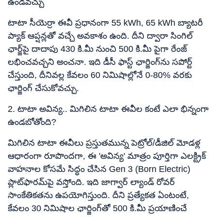
ఉండవచ్చు
టాటా సీయెర్రా ఈవీ ప్రధానంగా 55 kWh, 65 kWh బ్యాటరీ
ప్యాక్ ఆప్షన్లతో వచ్చే అవకాశం ఉంది. దీని ద్వారా సింగిల్
ఛార్జ్‌పై దాదాపు 430 కి.మీ నుంచి 500 కి.మీ పైగా రేంజ్
లభించవచ్చని అంచనా. ఇది డీసీ ఫాస్ట్ ఛార్జింగ్‌ను సపోర్ట్
చేస్తుంది, దీనివల్ల కేవలం 60 నిమిషాల్లోనే 0-80% వరకు
ఛార్జింగ్ చేసుకోవచ్చు.
2. టాటా అవిన్య.. మిగిలిన టాటా ఈవీల కంటే ఎలా భిన్నంగా
ఉండబోతోంది?
మిగిలిన టాటా ఈవీలు ప్రస్తుతమున్న పెట్రోల్/డీజిల్ మోడళ్ల
ఆధారంగా రూపొందగా, ఈ 'అవిన్య' మాత్రం పూర్తిగా ఎలక్ట్రిక్
వాహనాల కోసమే సిద్ధం చేసిన Gen 3 (Born Electric)
ప్లాట్‌ఫారమ్​పై వస్తోంది. ఇది జాగ్వార్ ల్యాండ్ రోవర్
సాంకేతికతను ఉపయోగిస్తుంది. దీని ప్రత్యేకత ఏంటంటే,
కేవలం 30 నిమిషాల ఛార్జింగ్‌తో 500 కి.మీ ప్రయాణించే