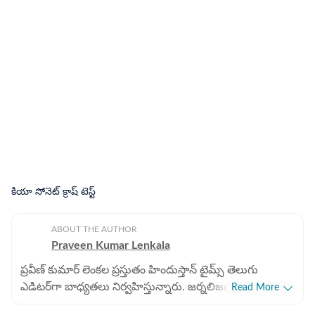
కియా సోనెట్ క్రాష్ టెస్ట్
ABOUT THE AUTHOR
Praveen Kumar Lenkala
ప్రవీణ్ కుమార్ లెంకల ప్రస్తుతం హిందుస్తాన్ టైమ్స్ తెలుగు
ఎడిటర్‌గా బాధ్యతలు నిర్వహిస్తున్నారు. జర్నలిజంలో 25 ఏళ్ల
Read More
సుదీర్ఘ అనుభవం కలిగిన వీరు, గతంలో సాక్షి దినపత్రికలో ఢిల్లీ