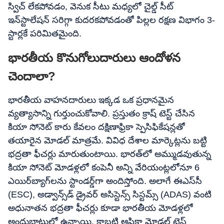
స్విచ్ లేకపోవడం, వెనుక సీటు మధ్యలో చైల్డ్ సీట్
ఇన్‌స్టాలేషన్ సరిగ్గా కుదరకపోవడంతో పిల్లల రక్షణ విభాగం 3-
స్టార్లకే పరిమితమైంది.
భారతీయ కొనుగోలుదారులు ఆందోళన
చెందాలా?
భారతీయ వాహనదారులు ఇక్కడ ఒక ప్రధానమైన
వ్యత్యాసాన్ని గుర్తుంచుకోవాలి. ప్రస్తుతం క్రాష్ టెస్ట్ చేసిన
కియా సోనెట్ కారు కేవలం దక్షిణాఫ్రికా స్పెసిఫికేషన్లతో
తయారైన మోడల్ మాత్రమే. వివిధ దేశాల మార్కెట్లను బట్టి
భద్రతా ఫీచర్లు మారుతుంటాయి. భారత్‌లో అమ్ముడవుతున్న
కియా సోనెట్ మోడళ్లలో కంపెనీ అన్ని వేరియంట్లలోనూ 6
ఎయిర్‌బ్యాగ్‌లను స్టాండర్డ్‌గా అందిస్తోంది. అలాగే ఈఎస్‌సీ
(ESC), అడ్వాన్స్‌డ్ డ్రైవర్ అసిస్టెన్స్ సిస్టమ్స్ (ADAS) వంటి
అధునాతన భద్రతా ఫీచర్లు కూడా భారతీయ మోడళ్లలో
అందుబాటులో ఉన్నాయి. కాబట్టి ఆఫ్రికా మోడల్ టెస్ట్