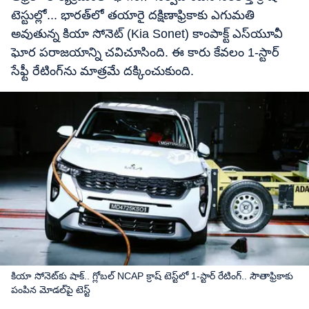
టెస్టుల్లో... భారత్‌లో తయారై దక్షిణాఫ్రికాకు ఎగుమతి
అవుతున్న కియా సోనెట్ (Kia Sonet) కాంపాక్ట్ ఎస్‌యూవీ
ఘోర పరాజయాన్ని చవిచూసింది. ఈ కారు కేవలం 1-స్టార్
సేఫ్టీ రేటింగ్‌ను మాత్రమే దక్కించుకుంది.
కియా సోనెట్‌కు షాక్.. గ్లోబల్ NCAP క్రాష్ టెస్ట్‌లో 1-స్టార్ రేటింగ్.. సౌతాఫ్రికాకు
పంపిన మోడల్‌పై టెస్ట్