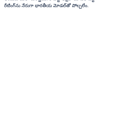
రేటింగ్‌ను నేరుగా భారతీయ మోడల్‌తో పోల్చలేం.