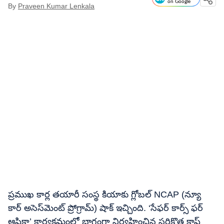
on Google
By
Praveen Kumar Lenkala
ప్రముఖ కార్ల తయారీ సంస్థ కియాకు గ్లోబల్ NCAP (న్యూ
కార్ అసెస్‌మెంట్ ప్రోగ్రామ్) షాక్ ఇచ్చింది. ‘సేఫర్ కార్స్ ఫర్
ఆఫ్రికా’ కార్యక్రమంలో భాగంగా నిర్వహించిన సరికొత్త క్రాష్