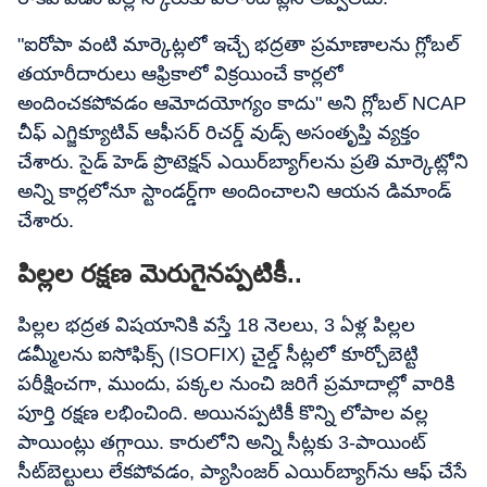
"ఐరోపా వంటి మార్కెట్లలో ఇచ్చే భద్రతా ప్రమాణాలను గ్లోబల్
తయారీదారులు ఆఫ్రికాలో విక్రయించే కార్లలో
అందించకపోవడం ఆమోదయోగ్యం కాదు" అని గ్లోబల్ NCAP
చీఫ్ ఎగ్జిక్యూటివ్ ఆఫీసర్ రిచర్డ్ వుడ్స్ అసంతృప్తి వ్యక్తం
చేశారు. సైడ్ హెడ్ ప్రొటెక్షన్ ఎయిర్‌బ్యాగ్‌లను ప్రతి మార్కెట్లోని
అన్ని కార్లలోనూ స్టాండర్డ్‌గా అందించాలని ఆయన డిమాండ్
చేశారు.
పిల్లల రక్షణ మెరుగైనప్పటికీ..
పిల్లల భద్రత విషయానికి వస్తే 18 నెలలు, 3 ఏళ్ల పిల్లల
డమ్మీలను ఐసోఫిక్స్ (ISOFIX) చైల్డ్ సీట్లలో కూర్చోబెట్టి
పరీక్షించగా, ముందు, పక్కల నుంచి జరిగే ప్రమాదాల్లో వారికి
పూర్తి రక్షణ లభించింది. అయినప్పటికీ కొన్ని లోపాల వల్ల
పాయింట్లు తగ్గాయి. కారులోని అన్ని సీట్లకు 3-పాయింట్
సీట్‌బెల్టులు లేకపోవడం, ప్యాసింజర్ ఎయిర్‌బ్యాగ్‌ను ఆఫ్ చేసే