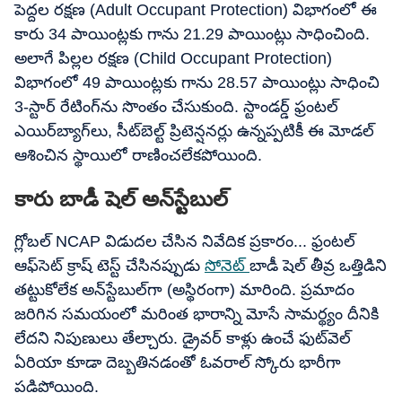
పెద్దల రక్షణ (Adult Occupant Protection) విభాగంలో ఈ
కారు 34 పాయింట్లకు గాను 21.29 పాయింట్లు సాధించింది.
అలాగే పిల్లల రక్షణ (Child Occupant Protection)
విభాగంలో 49 పాయింట్లకు గాను 28.57 పాయింట్లు సాధించి
3-స్టార్ రేటింగ్‌ను సొంతం చేసుకుంది. స్టాండర్డ్ ఫ్రంటల్
ఎయిర్‌బ్యాగ్‌లు, సీట్‌బెల్ట్ ప్రిటెన్షనర్లు ఉన్నప్పటికీ ఈ మోడల్
ఆశించిన స్థాయిలో రాణించలేకపోయింది.
కారు బాడీ షెల్ అన్‌స్టేబుల్
గ్లోబల్ NCAP విడుదల చేసిన నివేదిక ప్రకారం... ఫ్రంటల్
ఆఫ్‌సెట్ క్రాష్ టెస్ట్ చేసినప్పుడు
సోనెట్
బాడీ షెల్ తీవ్ర ఒత్తిడిని
తట్టుకోలేక అన్‌స్టేబుల్‌గా (అస్థిరంగా) మారింది. ప్రమాదం
జరిగిన సమయంలో మరింత భారాన్ని మోసే సామర్థ్యం దీనికి
లేదని నిపుణులు తేల్చారు. డ్రైవర్ కాళ్లు ఉంచే ఫుట్‌వెల్
ఏరియా కూడా దెబ్బతినడంతో ఓవరాల్ స్కోరు భారీగా
పడిపోయింది.