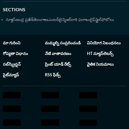
నిశితమైన విశ్లేషణలు అందిస్తున్నారు. హిందుస్తాన్ టైమ్స్ నుంచి
SECTIONS
రెండుసార్లు Digi Journo పురస్కారం పొందారు. కమ్యూనికేషన్
అండ్ జర్నలిజంలో పీజీ (MCJ) పట్టా పొందిన వీరు, కామర్స్
న్యూస్
ఆంధ్ర ప్రదేశ్
తెలంగాణ
ఎంటర్‌టైన్మెంట్
రాశి ఫలాలు
లైఫ్‌స్టైల్
ఫోటోలు
(B.Com) నేపథ్యం కలిగి ఉండటం వల్ల ఆర్థిక అంశాలను సరళంగా
వివరించడంలో సిద్ధహస్తులు. ప్రజా సమస్యలపై పోరాటం,
విధానపరమైన మార్పులకు కారణమైన వీరి రిపోర్టింగ్ శైలి తెలుగు
మా గురించి
మమ్మల్ని సంప్రదించండి
వినియోగ నిబంధనలు
జర్నలిజంలో వీరికి ఒక ప్రత్యేక గుర్తింపును తెచ్చిపెట్టింది. 2001లో
సీ ఛానెల్ అనే కేబుల్ టీవీలో చేరి కెరీర్ ప్రారంభించి హైదరాబాద్
గోప్యతా విధానం
నేటి వాతావరణం
HT న్యూస్‌లెటర్స్
నగర ఆర్థిక, సామాజిక రంగాలపై కథనాలతో పాటు సినిమా
సబ్‌స్క్రిప్షన్
ప్రింట్ యాడ్ రేట్స్
నైతిక నియమాలు
వార్తలను కూడా అందించారు.
సైట్‌మ్యాప్
RSS ఫీడ్స్