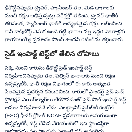
ఢీకొట్టినప్పుడు డ్రైవర్, ప్యాసింజర్ తల, మెడ భాగాలకు
మంచి రక్షణ లభిస్తున్నట్లు పరీక్షల్లో తేలింది. డ్రైవర్ ఛాతీకి
తగినంత, ప్యాసింజర్ ఛాతీకి అద్భుతమైన రక్షణ లభించింది.
కానీ డాష్‌బోర్డ్ వెనుక ఉండే గట్టి భాగాల వల్ల ఇద్దరి మోకాళ్లకు
గాయాలయ్యే ప్రమాదం పొంచి ఉందని రేటింగ్‌ను తగ్గించారు.
సైడ్ ఇంపాక్ట్ టెస్ట్‌లో తేలిన లోపాలు
పక్క నుంచి కారును ఢీకొట్టే సైడ్ ఇంపాక్ట్ టెస్ట్
నిర్వహించినప్పుడు తల, పెల్విస్ భాగాలకు మంచి రక్షణ
ఉన్నప్పటికీ, ఛాతీ రక్షణ విభాగంలో ఈ కారు అత్యంత
పేలవమైన ప్రదర్శన కనబరిచింది. కారులో స్టాండర్డ్ సైడ్ హెడ్
ప్రొటెక్షన్ ఎయిర్‌బ్యాగ్‌లు లేకపోవడంతో సైడ్ పోల్ ఇంపాక్ట్ టెస్ట్
అసలు నిర్వహించనే లేదు. ఎలక్ట్రానిక్ స్టెబిలిటీ కంట్రోల్
(ESC) ఫీచర్ గ్లోబల్ NCAP ప్రమాణాలకు అనుగుణంగా
ఉన్నప్పటికీ, టెస్ట్ చేసిన వేరియంట్‌లో ఇది స్టాండర్డ్‌గా
రాకపోవడం వల్ల స్కోరుకు ఎలాంటి ప్లస్ అవ్వలేదు.