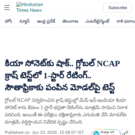
Subscribe
హోం
న్యూస్
ఆంధ్ర ప్రదేశ్
తెలంగాణ
ఎంటర్‌టైన్మెంట్
రాశి ఫలాల
కియా సోనెట్‌కు షాక్.. గ్లోబల్ NCAP
క్రాష్ టెస్ట్‌లో 1-స్టార్ రేటింగ్..
సౌతాఫ్రికాకు పంపిన మోడల్‌పై టెస్ట్
గ్లోబల్ NCAP నిర్వహించిన క్రాష్ టెస్టుల్లో మేడ్-ఇన్-ఇండియా కియా
సోనెట్ కారు కేవలం 1-స్టార్ భద్రతా రేటింగ్‌ను మాత్రమే సాధించి నిరాశ
పరిచింది. అయితే ఈ పరీక్షలు దక్షిణాఫ్రికాకు ఎగుమతి చేసే మోడల్‌కు
మాత్రమే వర్తిస్తాయని నివేదిక స్పష్టం చేసింది.
Published on: Jun 10, 2026, 15:58:07 IST
Prefer HT