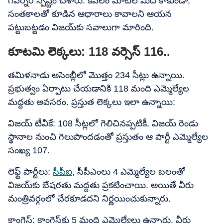
గవర్నర్ స్పష్టం చేశారు. కేవలం మాటల మీద కాకుండా,
సంతకాలతో కూడిన ఆధారాలు కావాలని ఆయన
పట్టుబట్టడం విజయ్‌కు సవాలుగా మారింది.
కూటమి లెక్కలు: 118 వర్సెస్ 116..
తమిళనాడు అసెంబ్లీలో మొత్తం 234 సీట్లు ఉన్నాయి.
ప్రభుత్వం ఏర్పాటు చేయడానికి 118 మంది ఎమ్మెల్యేల
మద్దతు అవసరం. ప్రస్తుత లెక్కలు ఇలా ఉన్నాయి:
విజయ్ టీవీకే: 108 సీట్లలో గెలిచినప్పటికీ, విజయ్ రెండు
స్థానాల నుంచి గెలుపొందడంతో ప్రస్తుతం ఆ పార్టీ ఎమ్మెల్యేల
సంఖ్య 107.
లెఫ్ట్ పార్టీలు:
సీపీఐ
, సీపీఎంలు 4 ఎమ్మెల్యేల బలంతో
విజయ్‌కు బేషరతు మద్దతు ప్రకటించాయి. అయితే వీరు
మంత్రివర్గంలో చేరకూడదని నిర్ణయించుకున్నారు.
కాంగ్రెస్: కాంగ్రెస్‌కు 5 మంది ఎమ్మెల్యేలు ఉన్నారు. వీరు