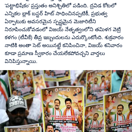
'పట్టాభిషేకం' ప్రస్తుతం అనిశ్చితిలో పడింది. ద్రవిడ కోటలో
ఎన్నికల బ్లాక్ బస్టర్ హిట్ సాధించినప్పటికీ, ప్రభుత్వ
ఏర్పాటుకు అవసరమైన స్పష్టమైన మెజారిటీని
నిరూపించుకోవడంలో విజయ్ నేతృత్వంలోని తమిళగ వెట్రి
కళగం (టీవీకే) తీవ్ర ఇబ్బందులను ఎదుర్కొంటోంది. శుక్రవారం
నాటికి అంతా సెట్​ అయినట్టే కనిపించినా, విజయ్​ శనివారం
కూడా ప్రమాణ స్వీకారం చేయలేకపోవచ్చని వార్తలు
వినిపిస్తున్నాయి.