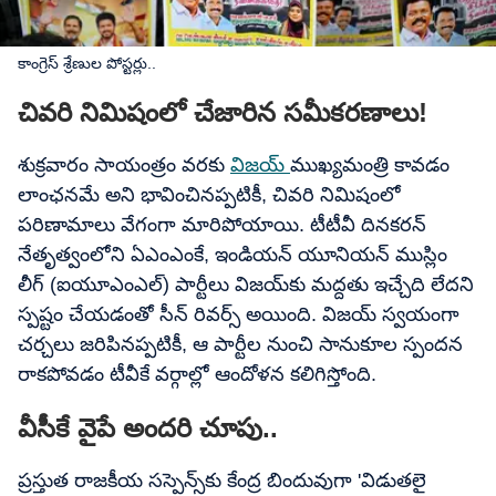
కాంగ్రెస్​ శ్రేణుల పోస్టర్లు..
చివరి నిమిషంలో చేజారిన సమీకరణాలు!
శుక్రవారం సాయంత్రం వరకు
విజయ్
ముఖ్యమంత్రి కావడం
లాంఛనమే అని భావించినప్పటికీ, చివరి నిమిషంలో
పరిణామాలు వేగంగా మారిపోయాయి. టీటీవీ దినకరన్
నేతృత్వంలోని ఏఎంఎంకే, ఇండియన్ యూనియన్ ముస్లిం
లీగ్ (ఐయూఎంఎల్) పార్టీలు విజయ్‌కు మద్దతు ఇచ్చేది లేదని
స్పష్టం చేయడంతో సీన్ రివర్స్ అయింది. విజయ్ స్వయంగా
చర్చలు జరిపినప్పటికీ, ఆ పార్టీల నుంచి సానుకూల స్పందన
రాకపోవడం టీవీకే వర్గాల్లో ఆందోళన కలిగిస్తోంది.
వీసీకే వైపే అందరి చూపు..
ప్రస్తుత రాజకీయ సస్పెన్స్‌కు కేంద్ర బిందువుగా 'విడుతలై