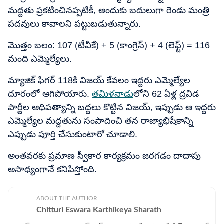
మద్దతు ప్రకటించినప్పటికీ, అందుకు బదులుగా రెండు మంత్రి
పదవులు కావాలని పట్టుబడుతున్నారు.
మొత్తం బలం: 107 (టీవీకే) + 5 (కాంగ్రెస్) + 4 (లెఫ్ట్) = 116
మంది ఎమ్మెల్యేలు.
మ్యాజిక్ ఫిగర్ 118కి విజయ్ కేవలం ఇద్దరు ఎమ్మెల్యేల
దూరంలో ఆగిపోయారు.
తమిళనాడు
లోని 62 ఏళ్ల ద్రవిడ
పార్టీల ఆధిపత్యాన్ని బద్దలు కొట్టిన విజయ్, ఇప్పుడు ఆ ఇద్దరు
ఎమ్మెల్యేల మద్దతును సంపాదించి తన రాజ్యాభిషేకాన్ని
ఎప్పుడు పూర్తి చేసుకుంటారో చూడాలి.
అంతవరకు ప్రమాణ స్వీకార కార్యక్రమం జరగడం దాదాపు
అసాధ్యంగానే కనిపిస్తోంది.
ABOUT THE AUTHOR
Chitturi Eswara Karthikeya Sharath