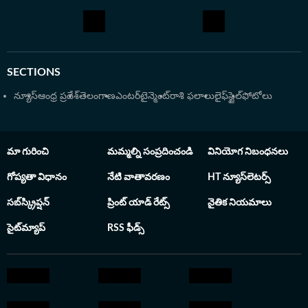
SECTIONS
న్యూస్
ఆంధ్ర ప్రదేశ్
తెలంగాణ
ఎంటర్‌టైన్మెంట్
రాశి ఫలాలు
లైఫ్‌స్టైల్
ఫోటోలు
మా గురించి
మమ్మల్ని సంప్రదించండి
వినియోగ నిబంధనలు
గోప్యతా విధానం
నేటి వాతావరణం
HT న్యూస్‌లెటర్స్
సబ్‌స్క్రిప్షన్
ప్రింట్ యాడ్ రేట్స్
నైతిక నియమాలు
సైట్‌మ్యాప్
RSS ఫీడ్స్