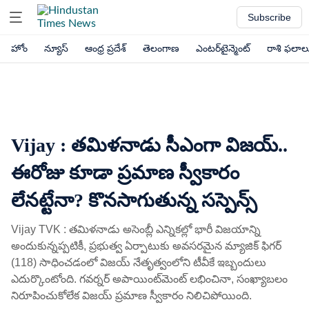
Subscribe
హోం
న్యూస్
ఆంధ్ర ప్రదేశ్
తెలంగాణ
ఎంటర్‌టైన్మెంట్
రాశి ఫలాల
Vijay : తమిళనాడు సీఎంగా విజయ్​..
ఈరోజు కూడా ప్రమాణ స్వీకారం
లేనట్టేనా? కొనసాగుతున్న సస్పెన్స్
Vijay TVK : తమిళనాడు అసెంబ్లీ ఎన్నికల్లో భారీ విజయాన్ని
అందుకున్నప్పటికీ, ప్రభుత్వ ఏర్పాటుకు అవసరమైన మ్యాజిక్ ఫిగర్
(118) సాధించడంలో విజయ్ నేతృత్వంలోని టీవీకే ఇబ్బందులు
ఎదుర్కొంటోంది. గవర్నర్ అపాయింట్‌మెంట్ లభించినా, సంఖ్యాబలం
నిరూపించుకోలేక విజయ్ ప్రమాణ స్వీకారం నిలిచిపోయింది.