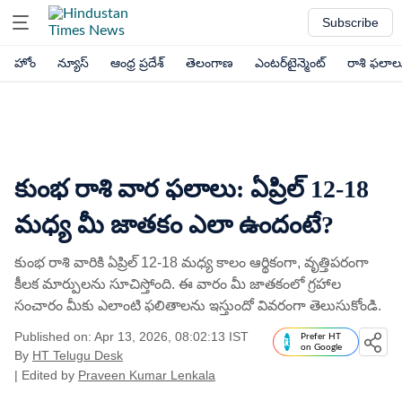
Subscribe
హోం
న్యూస్
ఆంధ్ర ప్రదేశ్
తెలంగాణ
ఎంటర్‌టైన్మెంట్
రాశి ఫలాల
కుంభ రాశి వార ఫలాలు: ఏప్రిల్ 12-18
మధ్య మీ జాతకం ఎలా ఉందంటే?
కుంభ రాశి వారికి ఏప్రిల్ 12-18 మధ్య కాలం ఆర్థికంగా, వృత్తిపరంగా
కీలక మార్పులను సూచిస్తోంది. ఈ వారం మీ జాతకంలో గ్రహాల
సంచారం మీకు ఎలాంటి ఫలితాలను ఇస్తుందో వివరంగా తెలుసుకోండి.
Published on: Apr 13, 2026, 08:02:13 IST
Prefer HT
on Google
By
HT Telugu Desk
| Edited by
Praveen Kumar Lenkala