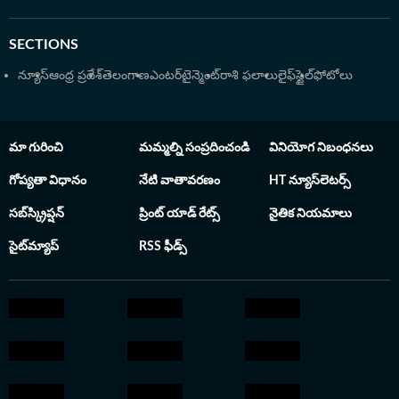
SECTIONS
న్యూస్
ఆంధ్ర ప్రదేశ్
తెలంగాణ
ఎంటర్‌టైన్మెంట్
రాశి ఫలాలు
లైఫ్‌స్టైల్
ఫోటోలు
మా గురించి
మమ్మల్ని సంప్రదించండి
వినియోగ నిబంధనలు
గోప్యతా విధానం
నేటి వాతావరణం
HT న్యూస్‌లెటర్స్
సబ్‌స్క్రిప్షన్
ప్రింట్ యాడ్ రేట్స్
నైతిక నియమాలు
సైట్‌మ్యాప్
RSS ఫీడ్స్