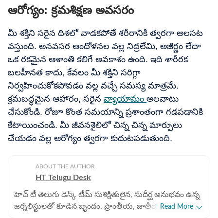
ఆరోగ్యం: క్రమశిక్షణ అవసరం
మీ శక్తిని సరైన దిశలో వాడకపోతే శరీరానికి త్వరగా అలసట
వస్తుంది. అనవసర ఆందోళనల వల్ల నిద్రలేమి, అజీర్ణం లేదా
ఒక రకమైన ఆశాంతి కలిగే అవకాశం ఉంది. ఇది శారీరక
బలహీనత కాదు, కేవలం మీ శక్తిని సరిగ్గా
నిర్వహించుకోకపోవడం వల్ల వచ్చే సమస్య మాత్రమే.
క్రమబద్ధమైన ఆహారం, సరైన
వ్యాయామం
అలవాటు
చేసుకోండి. రోజూ కొంత సమయాన్ని ప్రశాంతంగా గడపడానికి
కేటాయించండి. మీ జీవనశైలిలో చిన్న చిన్న మార్పులు
చేయడం వల్ల ఆరోగ్యం త్వరగా కుదుటపడుతుంది.
ABOUT THE AUTHOR
HT Telugu Desk
హెచ్ టీ తెలుగు డెస్క్ టీమ్ సుశిక్షితులైన, సుదీర్ఘ అనుభవం ఉన్న
జర్నలిస్టులతో కూడిన బృందం. ప్రాంతీయ, జాతీయ,
Read More