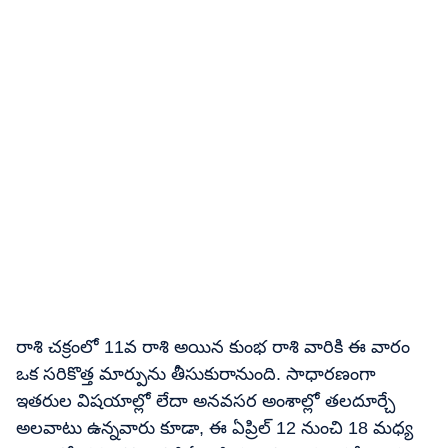
రాశి చక్రంలో 11వ రాశి అయిన కుంభ రాశి వారికి ఈ వారం
ఒక సరికొత్త మార్పును తీసుకురానుంది. సాధారణంగా
ఇతరుల విషయాల్లో లేదా అనవసర అంశాల్లో తలదూర్చే
అలవాటు ఉన్నవారు కూడా, ఈ ఏప్రిల్ 12 నుంచి 18 మధ్య