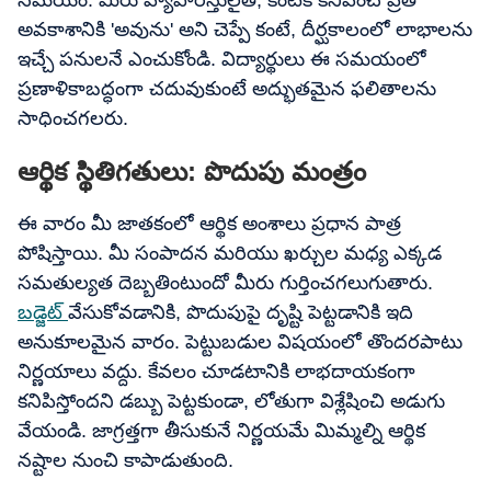
సమయం. మీరు వ్యాపారస్తులైతే, కంటికి కనిపించే ప్రతి
అవకాశానికి 'అవును' అని చెప్పే కంటే, దీర్ఘకాలంలో లాభాలను
ఇచ్చే పనులనే ఎంచుకోండి. విద్యార్థులు ఈ సమయంలో
ప్రణాళికాబద్ధంగా చదువుకుంటే అద్భుతమైన ఫలితాలను
సాధించగలరు.
ఆర్థిక స్థితిగతులు: పొదుపు మంత్రం
ఈ వారం మీ జాతకంలో ఆర్థిక అంశాలు ప్రధాన పాత్ర
పోషిస్తాయి. మీ సంపాదన మరియు ఖర్చుల మధ్య ఎక్కడ
సమతుల్యత దెబ్బతింటుందో మీరు గుర్తించగలుగుతారు.
బడ్జెట్
వేసుకోవడానికి, పొదుపుపై దృష్టి పెట్టడానికి ఇది
అనుకూలమైన వారం. పెట్టుబడుల విషయంలో తొందరపాటు
నిర్ణయాలు వద్దు. కేవలం చూడటానికి లాభదాయకంగా
కనిపిస్తోందని డబ్బు పెట్టకుండా, లోతుగా విశ్లేషించి అడుగు
వేయండి. జాగ్రత్తగా తీసుకునే నిర్ణయమే మిమ్మల్ని ఆర్థిక
నష్టాల నుంచి కాపాడుతుంది.