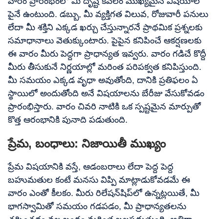
వారం ప్రారంభంలో మీ దృష్టి కేవలం ముఖ్యమైన విషయాల
పైనే ఉంటుంది. డబ్బు, మీ వ్యక్తిగత విలువ, రోజువారీ పనులు
లేదా మీ శక్తిని ఎక్కడ ఖర్చు చేస్తున్నారనే ప్రాథమిక ప్రశ్నలకు
సమాధానాలు వెతుక్కుంటారు. పైపైన కనిపించే ఆకర్షణలకు
ఈ వారం మీరు పెద్దగా ప్రాధాన్యత ఇవ్వరు. వారం గడిచే కొద్దీ
మీరు తీసుకునే నిర్ణయాల్లో మరింత పరిపక్వత కనిపిస్తుంది.
మీ సమయం ఎక్కడ వృధా అవుతోంది, దానికి ప్రతిఫలం ఏ
స్థాయిలో అందుతోంది అనే విషయాలను బేరీజు వేసుకోవడం
ప్రారంభిస్తారు. వారం చివరి నాటికి ఒక స్పష్టమైన మార్పుతో
కొత్త ఆరంభానికి పునాది పడుతుంది.
ప్రేమ, బంధాలు: నిజాయితీ ముఖ్యం
ప్రేమ విషయానికి వస్తే, ఆడంబరాలు లేదా పెద్ద పెద్ద
బహుమతుల కంటే మనసు విప్పి మాట్లాడుకోవడమే ఈ
వారం ఎంతో కీలకం. మీరు రిలేషన్‌షిప్‌లో ఉన్నట్లయితే, మీ
భాగస్వామితో సమయం గడపడం, మీ ప్రాధాన్యతలను