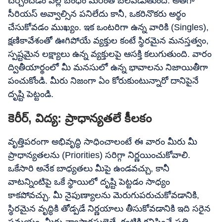
చర్చించడం వల్ల బంధం మరింత బలపడుతుంది. అతిగా
సీరియస్ అవ్వాల్సిన పనిలేదు కానీ, ఒకరినొకరు అర్థం
చేసుకోవడం ముఖ్యం. ఇక ఒంటరిగా ఉన్న వారికి (Singles),
క్షణికావేశంతో ఊగిపోయే వ్యక్తుల కంటే స్థిరమైన మనస్తత్వం,
స్పష్టమైన లక్ష్యాలు ఉన్న వ్యక్తులపై ఆసక్తి కలుగుతుంది. వారం
ద్వితీయార్థంలో మీ మనసులో ఉన్న భావాలను నిజాయితీగా
పంచుకోండి. మీరు నిజంగా ఏం కోరుకుంటున్నారో దానిపైనే
దృష్టి పెట్టండి.
కెరీర్, విద్య: ప్రాధాన్యతలే కీలకం
వృత్తిపరంగా అభివృద్ధి సాధించాలంటే ఈ వారం మీరు మీ
ప్రాధాన్యతలను (Priorities) సరిగ్గా నిర్ణయించుకోవాలి.
ఒకేసారి అనేక బాధ్యతలు మీపై ఉండవచ్చు, కానీ
వాటన్నింటిపై ఒకే స్థాయిలో దృష్టి పెట్టడం సాధ్యం
కాకపోవచ్చు. మీ నైపుణ్యాలను మెరుగుపరుచుకోవడానికి,
స్థిరమైన వృద్ధికి తోడ్పడే నిర్ణయాలు తీసుకోవడానికి ఇది సరైన