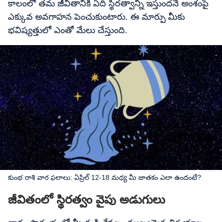
కాలంలో తమ జీవితానికి ఏది స్థిరత్వాన్ని ఇస్తుందనే అంశంపై
ఎక్కువ అవగాహన పెంచుకుంటారు. ఈ మార్పు మీకు
భవిష్యత్తులో ఎంతో మేలు చేస్తుంది.
కుంభ రాశి వార ఫలాలు: ఏప్రిల్ 12-18 మధ్య మీ జాతకం ఎలా ఉందంటే?
జీవితంలో స్థిరత్వం వైపు అడుగులు