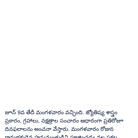
జూన్ 9వ తేదీ మంగళవారం వచ్చింది. జ్యోతిష్య శాస్త్రం
ప్రకారం, గ్రహాలు, నక్షత్రాల సంచారం ఆధారంగా ప్రతిరోజూ
దినఫలాలను అంచనా వేస్తారు. మంగళవారం రోజున
రామభక్తుడైన హనుమంతుడిని పూజించడం వల్ల సకల