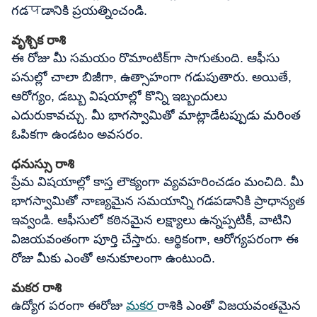
గడपడానికి ప్రయత్నించండి.
వృశ్చిక రాశి
ఈ రోజు మీ సమయం రొమాంటిక్‌గా సాగుతుంది. ఆఫీసు
పనుల్లో చాలా బిజీగా, ఉత్సాహంగా గడుపుతారు. అయితే,
ఆరోగ్యం, డబ్బు విషయాల్లో కొన్ని ఇబ్బందులు
ఎదురుకావచ్చు. మీ భాగస్వామితో మాట్లాడేటప్పుడు మరింత
ఓపికగా ఉండటం అవసరం.
ధనుస్సు రాశి
ప్రేమ విషయాల్లో కాస్త లౌక్యంగా వ్యవహరించడం మంచిది. మీ
భాగస్వామితో నాణ్యమైన సమయాన్ని గడపడానికి ప్రాధాన్యత
ఇవ్వండి. ఆఫీసులో కఠినమైన లక్ష్యాలు ఉన్నప్పటికీ, వాటిని
విజయవంతంగా పూర్తి చేస్తారు. ఆర్థికంగా, ఆరోగ్యపరంగా ఈ
రోజు మీకు ఎంతో అనుకూలంగా ఉంటుంది.
మకర రాశి
ఉద్యోగ పరంగా ఈరోజు
మకర
రాశికి ఎంతో విజయవంతమైన