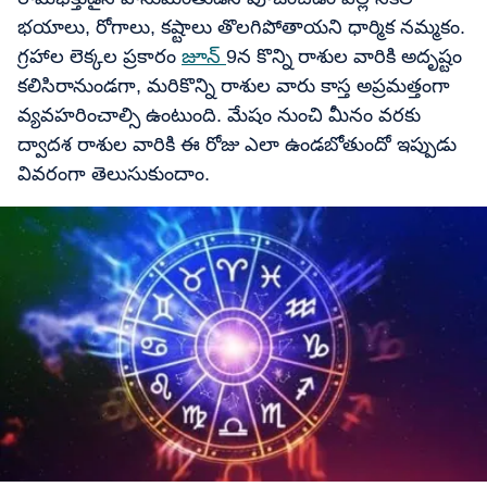
భయాలు, రోగాలు, కష్టాలు తొలగిపోతాయని ధార్మిక నమ్మకం.
గ్రహాల లెక్కల ప్రకారం
జూన్
9న కొన్ని రాశుల వారికి అదృష్టం
కలిసిరానుండగా, మరికొన్ని రాశుల వారు కాస్త అప్రమత్తంగా
వ్యవహరించాల్సి ఉంటుంది. మేషం నుంచి మీనం వరకు
ద్వాదశ రాశుల వారికి ఈ రోజు ఎలా ఉండబోతుందో ఇప్పుడు
వివరంగా తెలుసుకుందాం.