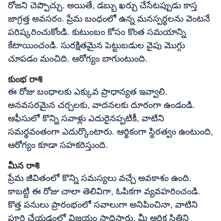
రోజని చెప్పొచ్చు. అయితే, డబ్బు ఖర్చు చేసేటప్పుడు కాస్త
జాగ్రత్త అవసరం. ప్రేమ బంధంలో ఉన్న మనస్పర్థలను వెంటనే
పరిష్కరించుకోండి. కుటుంబం కోసం కొంత సమయాన్ని
కేటాయించండి. సురక్షితమైన పెట్టుబడుల వైపు మొగ్గు
చూపడం మంచిది. ఆరోగ్యం బాగుంటుంది.
కుంభ రాశి
ఈ రోజు బంధాలకు ఎక్కువ ప్రాధాన్యత ఇవ్వాలి.
అనవసరమైన చర్చలకు, వాదనలకు దూరంగా ఉండండి.
ఆఫీసులో కొన్ని సవాళ్లు ఎదురైనప్పటికీ, వాటిని
సమర్థవంతంగా ఎదుర్కొంటారు. ఆర్థికంగా స్థిరత్వం ఉంటుంది,
ఆరోగ్యం కూడా సహకరిస్తుంది.
మీన రాశి
ప్రేమ జీవితంలో కొన్ని సమస్యలు వచ్చే అవకాశం ఉంది.
కాబట్టి ఈ రోజు చాలా తెలివిగా, ఓపికగా వ్యవహరించండి.
కొత్త పనులు ప్రారంభంలో సవాలుగా అనిపించినా, వాటిని
పూర్తి చేయడంలో విజయం సాధిస్తారు. మీ ఆర్థిక స్థితిని