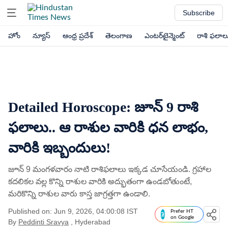
Subscribe
హోం
న్యూస్
ఆంధ్ర ప్రదేశ్
తెలంగాణ
ఎంటర్‌టైన్మెంట్
రాశి ఫలాల
Detailed Horoscope: జూన్ 9 రాశి
ఫలాలు.. ఆ రాశుల వారికి ధన లాభం,
వారికి ఇబ్బందులు!
జూన్ 9 మంగళవారం నాటి రాశిఫలాలు ఇక్కడ చూసేయండి. గ్రహాల
కదలికల వల్ల కొన్ని రాశుల వారికి అద్భుతంగా ఉండబోతుంటే,
మరికొన్ని రాశుల వారు కాస్త జాగ్రత్తగా ఉండాలి.
Published on: Jun 9, 2026, 04:00:08 IST
Prefer HT
on Google
By
Peddinti Sravya
, Hyderabad