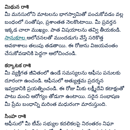
మిథున రాశి
మీ మనసులోని మాటలను భాగస్వామితో పంచుకోవడం వల్ల
బంధంలో సంతోషం, ప్రశాంతత నెలకొంటాయి. మీ ప్రవర్తన
ఇక్కడ చాలా ముఖ్యం. పాత విషయాలను తవ్వి తీయకండి.
సానుకూల
ఆలోచనలతో ముందడుగు వేస్తే సరికొత్త
అవకాశాలు తలుపు తడతాయి. ఈ రోజును విజయవంతం
చేసుకోవడానికి పెద్దగా ఆలోచించండి.
కర్కాటక రాశి
మీ వ్యక్తిగత జీవితంలో ఉండే సమస్యలను ఆఫీసు పనులకు
దూరంగా ఉంచండి. ఆఫీసులో అత్యుత్తమ ప్రదర్శన
ఇవ్వడానికి ప్రయత్నించండి. ఈ రోజు మీకు లక్ష్మీదేవి కటాక్షంతో
పాటు మంచి ఆరోగ్యం తోడుగా ఉంటాయి. సరైన సంభాషణ
మీ ప్రేమ బంధాన్ని మరింత మధురంగా మారుస్తుంది.
సింహ రాశి
ఆఫీసులో మీ టీమ్ సభ్యుల కదలికలపై నిరంతరం నిఘా