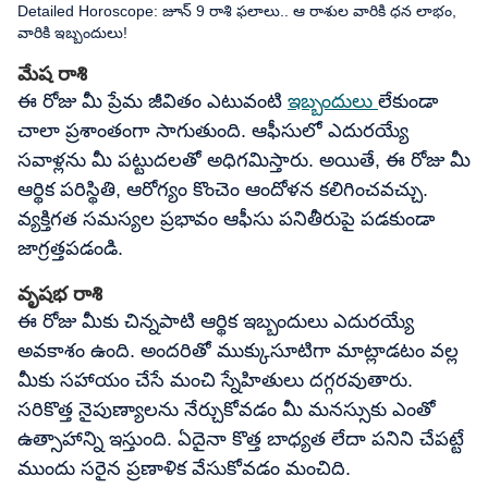
Detailed Horoscope: జూన్ 9 రాశి ఫలాలు.. ఆ రాశుల వారికి ధన లాభం,
వారికి ఇబ్బందులు!
మేష రాశి
ఈ రోజు మీ ప్రేమ జీవితం ఎటువంటి
ఇబ్బందులు
లేకుండా
చాలా ప్రశాంతంగా సాగుతుంది. ఆఫీసులో ఎదురయ్యే
సవాళ్లను మీ పట్టుదలతో అధిగమిస్తారు. అయితే, ఈ రోజు మీ
ఆర్థిక పరిస్థితి, ఆరోగ్యం కొంచెం ఆందోళన కలిగించవచ్చు.
వ్యక్తిగత సమస్యల ప్రభావం ఆఫీసు పనితీరుపై పడకుండా
జాగ్రత్తపడండి.
వృషభ రాశి
ఈ రోజు మీకు చిన్నపాటి ఆర్థిక ఇబ్బందులు ఎదురయ్యే
అవకాశం ఉంది. అందరితో ముక్కుసూటిగా మాట్లాడటం వల్ల
మీకు సహాయం చేసే మంచి స్నేహితులు దగ్గరవుతారు.
సరికొత్త నైపుణ్యాలను నేర్చుకోవడం మీ మనస్సుకు ఎంతో
ఉత్సాహాన్ని ఇస్తుంది. ఏదైనా కొత్త బాధ్యత లేదా పనిని చేపట్టే
ముందు సరైన ప్రణాళిక వేసుకోవడం మంచిది.