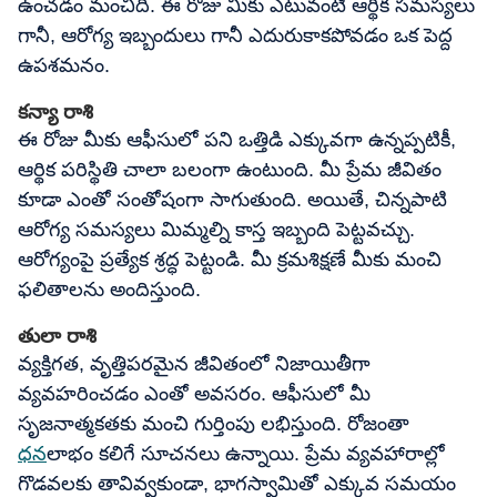
ఉంచడం మంచిది. ఈ రోజు మీకు ఎటువంటి ఆర్థిక సమస్యలు
గానీ, ఆరోగ్య ఇబ్బందులు గానీ ఎదురుకాకపోవడం ఒక పెద్ద
ఉపశమనం.
కన్యా రాశి
ఈ రోజు మీకు ఆఫీసులో పని ఒత్తిడి ఎక్కువగా ఉన్నప్పటికీ,
ఆర్థిక పరిస్థితి చాలా బలంగా ఉంటుంది. మీ ప్రేమ జీవితం
కూడా ఎంతో సంతోషంగా సాగుతుంది. అయితే, చిన్నపాటి
ఆరోగ్య సమస్యలు మిమ్మల్ని కాస్త ఇబ్బంది పెట్టవచ్చు.
ఆరోగ్యంపై ప్రత్యేక శ్రద్ధ పెట్టండి. మీ క్రమశిక్షణే మీకు మంచి
ఫలితాలను అందిస్తుంది.
తులా రాశి
వ్యక్తిగత, వృత్తిపరమైన జీవితంలో నిజాయితీగా
వ్యవహరించడం ఎంతో అవసరం. ఆఫీసులో మీ
సృజనాత్మకతకు మంచి గుర్తింపు లభిస్తుంది. రోజంతా
ధన
లాభం కలిగే సూచనలు ఉన్నాయి. ప్రేమ వ్యవహారాల్లో
గొడవలకు తావివ్వకుండా, భాగస్వామితో ఎక్కువ సమయం