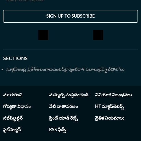
పొందారు. ఆల్ ఇండియా రేడియోలో కూడా ప్రోగ్రామ్స్ ఇచ్చారు.
Daily News Capsule
పలు వార్తా పత్రికల్లో, వెబ్ సైట్స్ లో రచనలు ప్రచురితమయ్యాయి.
పిల్లలకు తానే పద్యాలు, శ్లోకాలు వంటి నేర్పి వారిలో కాంపిటీటివ్
SIGN UP TO SUBSCRIBE
స్పిరిట్ ఉండాలని, స్టేజ్ ఫియర్ పోవాలని పోటీలను కూడా
నిర్వహిస్తుంటారు
SECTIONS
న్యూస్
ఆంధ్ర ప్రదేశ్
తెలంగాణ
ఎంటర్‌టైన్మెంట్
రాశి ఫలాలు
లైఫ్‌స్టైల్
ఫోటోలు
మా గురించి
మమ్మల్ని సంప్రదించండి
వినియోగ నిబంధనలు
గోప్యతా విధానం
నేటి వాతావరణం
HT న్యూస్‌లెటర్స్
సబ్‌స్క్రిప్షన్
ప్రింట్ యాడ్ రేట్స్
నైతిక నియమాలు
సైట్‌మ్యాప్
RSS ఫీడ్స్