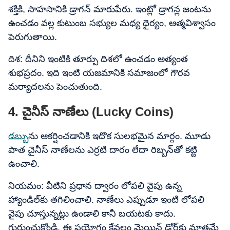
శక్తికి, సాహసానికి డ్రాగన్ మారుపేరు. ఇంట్లో డ్రాగన్ల జంటను
ఉంచడం వల్ల కుటుంబ సభ్యుల మధ్య ధైర్యం, ఆత్మవిశ్వాసం
పెరుగుతాయి.
దిశ: దీనిని ఇంటికి తూర్పు దిశలో ఉంచడం అత్యంత
శుభప్రదం. ఇది ఇంటి యజమానికి సమాజంలో గౌరవ
మర్యాదలను పెంచుతుంది.
4. చైనీస్ నాణేలు (Lucky Coins)
డబ్బు
ను ఆకర్షించడానికి ఇదొక సులభమైన మార్గం. మూడు
పాత చైనీస్ నాణేలను ఎర్రటి దారం లేదా రిబ్బన్‌తో కట్టి
ఉంచాలి.
నియమం: వీటిని ప్రధాన ద్వారం లోపలి వైపు ఉన్న
హ్యాండిల్‌కు తగిలించాలి. నాణేలు ఎప్పుడూ ఇంటి లోపలి
వైపు చూస్తున్నట్లు ఉండాలి కానీ బయటకు కాదు.
గుర్తుంచుకోండి, ఈ ప్రయోగం కేవలం మెయిన్ డోర్‌కు మాత్రమే