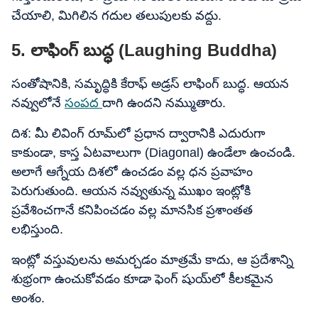
చేయాలి, మిగిలిన గదుల తలుపులకు వద్దు.
5. లాఫింగ్ బుద్ధ (Laughing Buddha)
సంతోషానికి, సమృద్ధికి కేరాఫ్ అడ్రస్ లాఫింగ్ బుద్ధ. ఆయన
నవ్వులోనే
సంపద
దాగి ఉందని నమ్ముతారు.
దిశ: మీ లివింగ్ రూమ్‌లో ప్రధాన ద్వారానికి ఎదురుగా
కాకుండా, కాస్త ఏటవాలుగా (Diagonal) ఉండేలా ఉంచండి.
అలాగే ఆగ్నేయ దిశలో ఉంచడం వల్ల ధన ప్రవాహం
పెరుగుతుంది. ఆయన నవ్వుతున్న ముఖం ఇంట్లోకి
ప్రవేశించగానే కనిపించడం వల్ల మానసిక ప్రశాంతత
లభిస్తుంది.
ఇంట్లో వస్తువులను అమర్చడం మాత్రమే కాదు, ఆ ప్రదేశాన్ని
శుభ్రంగా ఉంచుకోవడం కూడా ఫెంగ్ షుయ్‌లో కీలకమైన
అంశం.