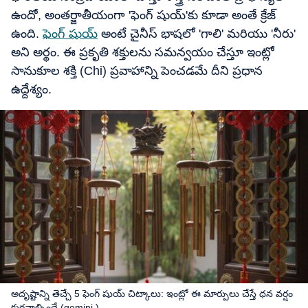
ఉందో, అంతర్జాతీయంగా 'ఫెంగ్ షుయ్'కు కూడా అంతే క్రేజ్
ఉంది.
ఫెంగ్ షుయ్
అంటే చైనీస్ భాషలో 'గాలి' మరియు 'నీరు'
అని అర్థం. ఈ ప్రకృతి శక్తులను సమన్వయం చేస్తూ ఇంట్లో
సానుకూల శక్తి (Chi) ప్రవాహాన్ని పెంచడమే దీని ప్రధాన
ఉద్దేశ్యం.
అదృష్టాన్ని తెచ్చే 5 ఫెంగ్ షుయ్ చిట్కాలు: ఇంట్లో ఈ మార్పులు చేస్తే ధన వర్షం
కురవాల్సిందే (gemini )