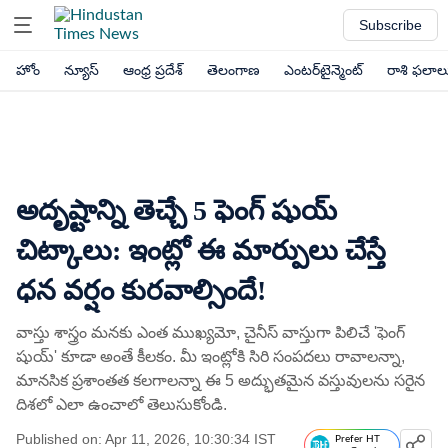
Subscribe
హోం
న్యూస్
ఆంధ్ర ప్రదేశ్
తెలంగాణ
ఎంటర్‌టైన్మెంట్
రాశి ఫలాల
అదృష్టాన్ని తెచ్చే 5 ఫెంగ్ షుయ్
చిట్కాలు: ఇంట్లో ఈ మార్పులు చేస్తే
ధన వర్షం కురవాల్సిందే!
వాస్తు శాస్త్రం మనకు ఎంత ముఖ్యమో, చైనీస్ వాస్తుగా పిలిచే 'ఫెంగ్
షుయ్' కూడా అంతే కీలకం. మీ ఇంట్లోకి సిరి సంపదలు రావాలన్నా,
మానసిక ప్రశాంతత కలగాలన్నా ఈ 5 అద్భుతమైన వస్తువులను సరైన
దిశలో ఎలా ఉంచాలో తెలుసుకోండి.
Published on: Apr 11, 2026, 10:30:34 IST
Prefer HT