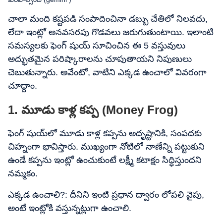
చాలా మంది కష్టపడి సంపాదించినా డబ్బు చేతిలో నిలవదు,
లేదా ఇంట్లో అనవసరపు గొడవలు జరుగుతుంటాయి. ఇలాంటి
సమస్యలకు ఫెంగ్ షుయ్ సూచించిన ఈ 5 వస్తువులు
అద్భుతమైన పరిష్కారాలను చూపుతాయని నిపుణులు
చెబుతున్నారు. అవేంటో, వాటిని ఎక్కడ ఉంచాలో వివరంగా
చూద్దాం.
1. మూడు కాళ్ల కప్ప (Money Frog)
ఫెంగ్ షుయ్‌లో మూడు కాళ్ల కప్పను అదృష్టానికి, సంపదకు
చిహ్నంగా భావిస్తారు. ముఖ్యంగా నోటిలో నాణేన్ని పట్టుకుని
ఉండే కప్పను ఇంట్లో ఉంచుకుంటే లక్ష్మీ కటాక్షం సిద్ధిస్తుందని
నమ్మకం.
ఎక్కడ ఉంచాలి?: దీనిని ఇంటి ప్రధాన ద్వారం లోపలి వైపు,
అంటే ఇంట్లోకి వస్తున్నట్లుగా ఉంచాలి.