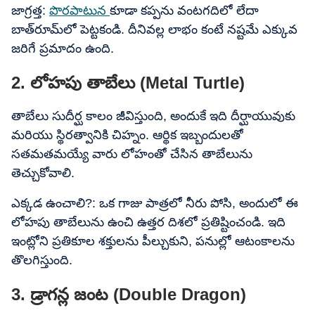
జాగ్రత్త:
పొరపాటున
కూడా కప్పను వంటగదిలో లేదా
బాత్‌రూమ్‌లో పెట్టకండి. దీనివల్ల లాభం కంటే నష్టమే ఎక్కువ
జరిగే ప్రమాదం ఉంది.
2. లోహపు తాబేలు (Metal Turtle)
తాబేలు సుదీర్ఘ కాలం జీవిస్తుంది, అందుకే ఇది దీర్ఘాయువుకు
మరియు స్థిరత్వానికి చిహ్నం. ఆర్థిక ఇబ్బందులతో
సతమతమయ్యే వారు లోహంతో చేసిన తాబేలును
తెచ్చుకోవాలి.
ఎక్కడ ఉంచాలి?: ఒక గాజు పాత్రలో నీరు పోసి, అందులో ఈ
లోహపు తాబేలును ఉంచి ఉత్తర దిశలో ప్రతిష్టించండి. ఇది
ఇంట్లోని ప్రతికూల శక్తులను పీల్చుకుని, పనుల్లో ఆటంకాలను
తొలగిస్తుంది.
3. డ్రాగన్ల జంట (Double Dragon)