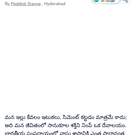
on Google
By
Peddinti Sravya
, Hyderabad
మన ఇల్లు కేవలం ఇటుకలు, సిమెంట్ కట్టడం మాత్రమే కాదు;
అది మన జీవితంలో సానుకూల శక్తిని నింపే ఒక దేవాలయం.
భారతీయ సంప్రదాయంలో వాస్తు శాస్త్రానికి ఎంత ప్రాధాన్యత