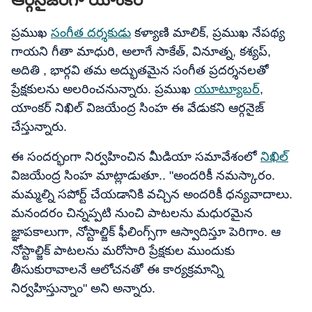
ప్రముఖ
సంగీత దర్శకుడు
కళ్యాణి మాలిక్, ప్రముఖ నేపథ్య
గాయని గీతా మాధురి, అలాగే సాకేత్, వినూత్న, కశ్యప్,
అదితి , భార్గవి తమ అద్భుతమైన సంగీత ప్రదర్శనలతో
ప్రేక్షకులను అలరించనున్నారు. ప్రముఖ
యూట్యూబర్
,
యాంకర్ నిఖిల్ విజయేంద్ర సింహ ఈ వేడుకని ఆర్గనైజ్
చేస్తున్నారు.
ఈ సందర్భంగా నిర్వహించిన మీడియా సమావేశంలో
నిఖిల్
విజయేంద్ర సింహ మాట్లాడుతూ.. "అందరికీ నమస్కారం.
మమ్మల్ని సపోర్ట్ చేయడానికి వచ్చిన అందరికీ ధన్యవాదాలు.
మనందరం చిన్నప్పటి నుంచి పాటలను మధురమైన
జ్ఞాపకాలుగా, నోస్టాల్జిక్ ఫీలింగ్స్‌గా ఆస్వాదిస్తూ పెరిగాం. ఆ
నోస్టాల్జిక్ పాటలను మరోసారి ప్రేక్షకుల ముందుకు
తీసుకురావాలనే ఆలోచనతో ఈ కార్యక్రమాన్ని
నిర్వహిస్తున్నాం" అని అన్నారు.