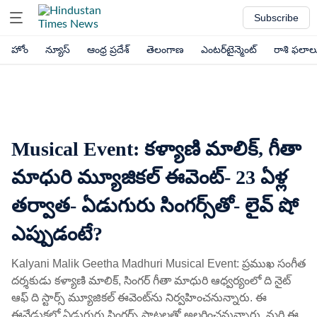
Subscribe
హోం
న్యూస్
ఆంధ్ర ప్రదేశ్
తెలంగాణ
ఎంటర్‌టైన్మెంట్
రాశి ఫలాల
Musical Event: కళ్యాణి మాలిక్, గీతా
మాధురి మ్యూజికల్ ఈవెంట్- 23 ఏళ్ల
తర్వాత- ఏడుగురు సింగర్స్‌తో- లైవ్ షో
ఎప్పుడంటే?
Kalyani Malik Geetha Madhuri Musical Event: ప్రముఖ సంగీత
దర్శకుడు కళ్యాణి మాలిక్, సింగర్ గీతా మాధురి ఆధ్వర్యంలో ది నైట్
ఆఫ్ ది స్టార్స్ మ్యూజికల్ ఈవెంట్‌ను నిర్వహించనున్నారు. ఈ
ఈవేడుకలో ఏడుగురు సింగర్స్ పాటలతో అలరించనున్నారు. మరి ఈ