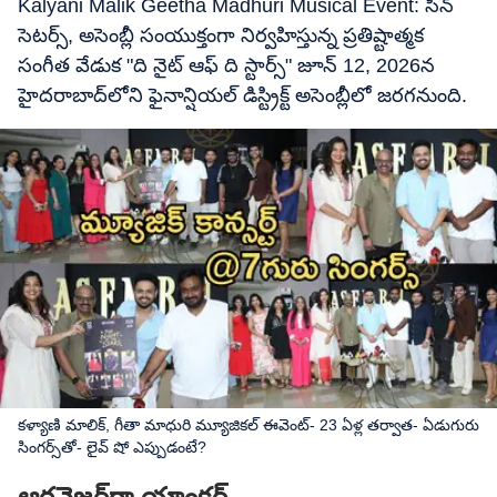
Kalyani Malik Geetha Madhuri Musical Event: సీన్
సెటర్స్, అసెంబ్లీ సంయుక్తంగా నిర్వహిస్తున్న ప్రతిష్టాత్మక
సంగీత వేడుక "ది నైట్ ఆఫ్ ది స్టార్స్" జూన్ 12, 2026న
హైదరాబాద్‌లోని ఫైనాన్షియల్ డిస్ట్రిక్ట్ అసెంబ్లీలో జరగనుంది.
కళ్యాణి మాలిక్, గీతా మాధురి మ్యూజికల్ ఈవెంట్- 23 ఏళ్ల తర్వాత- ఏడుగురు
సింగర్స్‌తో- లైవ్ షో ఎప్పుడంటే?
ఆర్గనైజర్‌గా యాంకర్