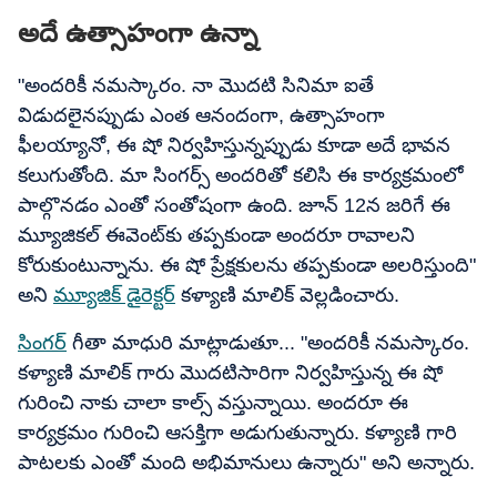
అదే ఉత్సాహంగా ఉన్నా
"అందరికీ నమస్కారం. నా మొదటి సినిమా ఐతే
విడుదలైనప్పుడు ఎంత ఆనందంగా, ఉత్సాహంగా
ఫీలయ్యానో, ఈ షో నిర్వహిస్తున్నప్పుడు కూడా అదే భావన
కలుగుతోంది. మా సింగర్స్ అందరితో కలిసి ఈ కార్యక్రమంలో
పాల్గొనడం ఎంతో సంతోషంగా ఉంది. జూన్ 12న జరిగే ఈ
మ్యూజికల్ ఈవెంట్‌కు తప్పకుండా అందరూ రావాలని
కోరుకుంటున్నాను. ఈ షో ప్రేక్షకులను తప్పకుండా అలరిస్తుంది"
అని
మ్యూజిక్ డైరెక్టర్
కళ్యాణి మాలిక్ వెల్లడించారు.
సింగర్
గీతా మాధురి మాట్లాడుతూ... "అందరికీ నమస్కారం.
కళ్యాణి మాలిక్ గారు మొదటిసారిగా నిర్వహిస్తున్న ఈ షో
గురించి నాకు చాలా కాల్స్ వస్తున్నాయి. అందరూ ఈ
కార్యక్రమం గురించి ఆసక్తిగా అడుగుతున్నారు. కళ్యాణి గారి
పాటలకు ఎంతో మంది అభిమానులు ఉన్నారు" అని అన్నారు.