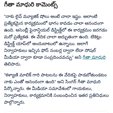
గీతా మాధురి కామెంట్స్
"నాకు లైవ్ మ్యూజిక్ షోలు అంటే చాలా ఇష్టం. అలాంటి
ప్రత్యేకమైన కార్యక్రమంలో భాగం కావడం చాలా ఆనందంగా
ఉంది. అసెంబ్లీ ఫైనాన్షియల్ డిస్ట్రిక్ట్‌లో ఈ కార్యక్రమం జరగడం
మరో ప్రత్యేకత. ఈ వేదిక చాలా అద్భుతంగా ఉంది. టికెట్లు
డిస్ట్రిక్ట్ యాప్‌లో అందుబాటులో ఉన్నాయి. అలాగే
నిర్వాహకులు ఇచ్చిన ఫోన్ నంబర్ల ద్వారా లేదా సోషల్
మీడియా ద్వారా కూడా సంప్రదించవచ్చు" అని
గీతా మాధురి
తెలిపారు.
"కళ్యాణి మాలిక్ గారి పాటలను ఈ వేదికపై పాడబోతుండటం
నాకు ఎంతో ఆనందంగా ఉంది" అని సింగర్ గీతా మాధురి
పేర్కొన్నారు. ఈ మీడియా సమావేశంలో గాయకులు,
నిర్వాహకులు, కార్యక్రమానికి సంబంధించిన ఇతర ప్రతినిధులు
పాల్గొన్నారు.