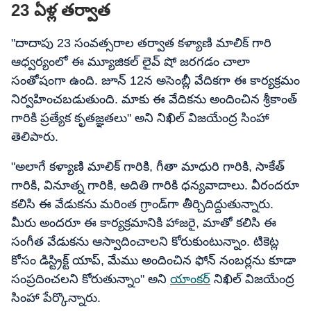
23 ఏళ్ల తర్వాత
"దాదాపు 23 సంవత్సరాల తర్వాత కళ్యాణి మాలిక్ గారి
ఆధ్వర్యంలో ఈ మ్యూజికల్ లైవ్ షో జరగడం చాలా
సంతోషంగా ఉంది. జూన్ 12న అసెంబ్లీ వేదికగా ఈ కార్యక్రమం
నిర్వహించబడుతుంది. మాకు ఈ వేదికను అందించిన శ్రీకాంత్
గారికి ప్రత్యేక కృతజ్ఞతలు" అని నిఖిల్ విజయేంద్ర సింహా
తెలిపారు.
"అలాగే కళ్యాణి మాలిక్ గారికి, గీతా మాధురి గారికి, సాకేత్
గారికి, వినూత్న గారికి, అదితి గారికి ధన్యవాదాలు. వీరందరూ
కలిసి ఈ వేడుకను మరింత గ్రాండ్‌గా తీర్చిదిద్దుతున్నారు.
మీరు అందరూ ఈ కార్యక్రమానికి హాజరై, మాతో కలిసి ఈ
సంగీత వేడుకను ఆస్వాదించాలని కోరుకుంటున్నాం. టికెట్ల
కోసం డిస్ట్రిక్ట్ యాప్, మేము అందించిన ఫోన్ నంబర్లను కూడా
సంప్రదించలని కోరుతున్నాం" అని
యాంకర్
నిఖిల్ విజయేంద్ర
సింహా పేర్కొన్నారు.