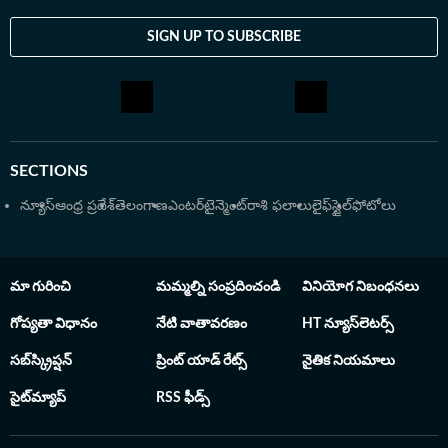
మీడియా సంస్థల్లో పని చేశారు. సినిమా, ప్రాంతీయ వార్తలపై
కథనాలు అందించడంతోపాటు ఫిల్మీ రిపోర్టింగ్ చేశారు. కంటెంట్
SIGN UP TO SUBSCRIBE
రాయడం, ఎడిటింగ్‌తోపాటు వీడియో ఎడిటింగ్, ఎస్‌ఈవో (SEO)
అంశాలపై మంచి పట్టు ఉంది. 2017లో తెలంగాణ
యూనివర్సిటీలో జర్నలిజంలో పీజీ చేస్తున్న సమయంలో క్యాంపస్
రిక్రూట్ మెంట్‌లో భాగంగా ఈటీవీ భారత్‌లో చేరారు. ఈటీవీ భారత్
తెలంగాణ లాంచ్ సమయంలో కీలక పాత్ర పోషించారు. ఆయన
SECTIONS
అందించిన బులిటెన్స్, న్యూస్ ఆర్టికల్స్‌తో సదరు వెబ్‌సైట్ లాంచ్
అవడం విశేషం. అనంతరం ఏడాదికి కంటెంట్ ఎడిటర్‌గా పని
న్యూస్
ఆంధ్ర ప్రదేశ్
తెలంగాణ
ఎంటర్‌టైన్మెంట్
రాశి ఫలాలు
లైఫ్‌స్టైల్
ఫోటోలు
చేస్తూనే యాక్టింగ్ షిఫ్ట్ ఇన్‌ఛార్జ్ బాధ్యతలు నిర్వర్తించారు. 2023లో
హిందుస్తాన్ టైమ్స్ తెలుగులో చేరిన ఆయన ప్రస్తుతం
ఎంటర్‌టైన్‌మెంట్, స్పోర్ట్స్ సెక్షన్స్‌కు సంబంధించిన కథనాలను
మా గురించి
మమ్మల్ని సంప్రదించండి
వినియోగ నిబంధనలు
అందిస్తున్నారు. ప్రతి కథనాన్ని లోతుగా విశ్లేషించి పాఠకులకు
సులభంగా అర్థమయ్యేలా అందించడం సంజీవ్ కుమార్ శైలి.
గోప్యతా విధానం
నేటి వాతావరణం
HT న్యూస్‌లెటర్స్
సబ్‌స్క్రిప్షన్
ప్రింట్ యాడ్ రేట్స్
నైతిక నియమాలు
సైట్‌మ్యాప్
RSS ఫీడ్స్